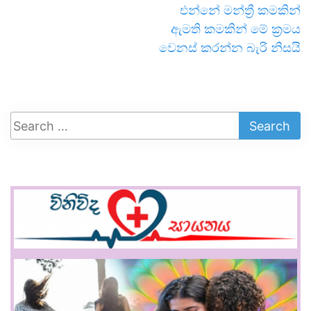
එන්නේ මන්ත්‍රී කමකින්
ඇමති කමකින් මේ ක්‍රමය
වෙනස් කරන්න බැරි නිසයි