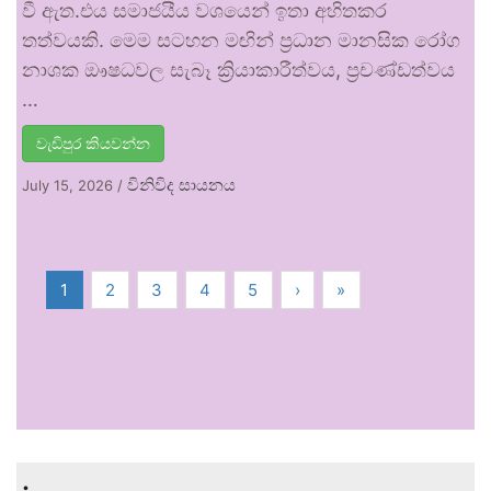
වී ඇත.එය සමාජයීය වශයෙන් ඉතා අහිතකර
තත්වයකි. මෙම සටහන මඟින් ප්‍රධාන මානසික රෝග
නාශක ඖෂධවල සැබෑ ක්‍රියාකාරීත්වය, ප්‍රචණ්ඩත්වය
…
වැඩිපුර කියවන්න
විනිවිද සායනය
July 15, 2026
/
1
2
3
4
5
›
»
.