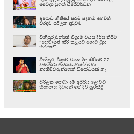
වෛද්‍ය සුගත් විජේවර්ධන
අපරාධ නීතියේ පරම පදනම හෙවත්
වරදට සරිලන දඬුවම
විනිසුරුවන්ගේ විශ්‍රාම වයස දීර්ඝ කිරීම
“දොවාගත් කිරි කළයට ගොම මුසු
කිරීමක්”
විනිසුරු විශ්‍රාම වයස දිගු කිරීමේ 22
ව්‍යවස්ථා සංශෝධනයට මහා
නාහිමිවරුන්ගෙන් විරෝධයක් නෑ
සිරිලක සොබා දම් අසිරිය ලොවට
කියාපාන දිවියන් ගේ දිවි සුරකිමු