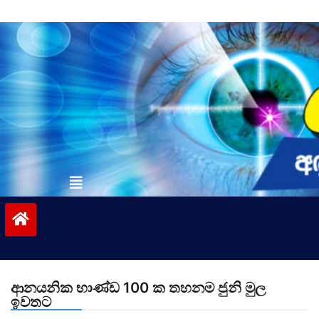
Skip
to
content
vinivida.lk
ආනයනික භාණ්ඩ 100 ක තහනම ජුනි මුල
ඉවතට