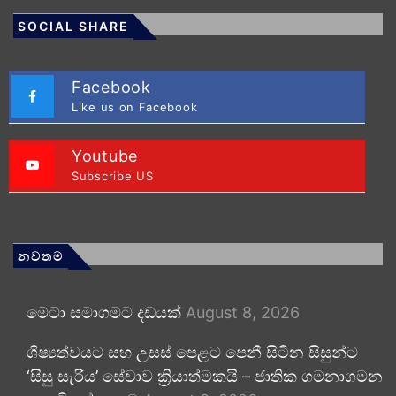
SOCIAL SHARE
Facebook
Like us on Facebook
Youtube
Subscribe US
නවතම
මෙටා සමාගමට දඩයක්
August 8, 2026
ශිෂ්‍යත්වයට සහ උසස් පෙළට පෙනී සිටින සිසුන්ට
‘සිසු සැරිය’ සේවාව ක්‍රියාත්මකයි – ජාතික ගමනාගමන