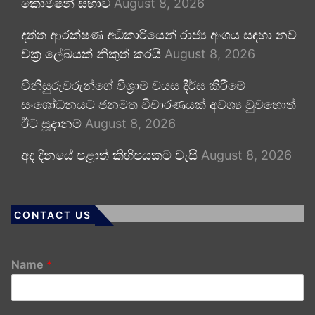
කොමිෂන් සභාව
August 8, 2026
දත්ත ආරක්ෂණ අධිකාරියෙන් රාජ්‍ය අංශය සඳහා නව
චක්‍ර ලේඛයක් නිකුත් කරයි
August 8, 2026
විනිසුරුවරුන්ගේ විශ්‍රාම වයස දීර්ඝ කිරීමේ
සංශෝධනයට ජනමත විචාරණයක් අවශ්‍ය වුවහොත්
ඊට සූදානම්
August 8, 2026
අද දිනයේ පළාත් කිහිපයකට වැසි
August 8, 2026
CONTACT US
Name
*