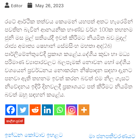
May 26, 2023
Editor
රටේ ආර්ථික තත්වය කෙමෙන් යහපත් අතට හැරෙමින්
පවතින බැවින් ආනයනික භාණ්ඩ වර්ග 100ක තහනම
ජුනි මස මුල් සතියේදී ඉවත් කිරීමට නියමිත බව.මුදල්
රාජ්‍ය අමාත්‍ය ෂෙහාන් සේමසිංහ මහතා අද(26)
පාර්ලිමේන්තුවේදී ප්‍රකාශ කළේය.දේශීය කුඩා හා මධ්‍ය
පරිමාණ ව්‍යාපාරවලට බලපෑමක් නොවන හෝ දේශීය
වශයෙන් ප්‍රවර්ධනය නොකරන නිෂ්පාදන සඳහා දැනට
පනවා ඇති තහනම ඉවත් කරන බවත් එම නිල ගැසට්
නිවේදනය ඉදිරි දිනවලදී ප්‍රකාශයට පත් කිරීමට නියමිත
බවත් ඔහු සඳහන් කළේය.
කාලීන පුවත්
ඉන්ධන කෝටාව ඉහළට
මා ජනපතිවරණයට