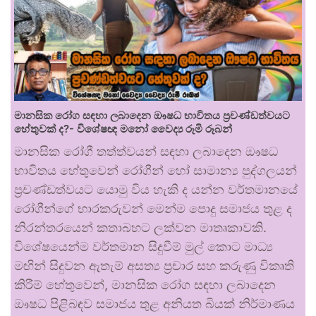
මානසික රෝග සඳහා ලබාදෙන ඖෂධ භාවිතය ප්‍රචණ්ඩත්වයට
හේතුවක් ද?- විශේෂඥ මනෝ වෛද්‍ය රූමි රූබන්
මානසික රෝගී තත්ත්වයන් සඳහා ලබාදෙන ඖෂධ
භාවිතය හේතුවෙන් රෝගීන් හෝ සාමාන්‍ය පුද්ගලයන්
ප්‍රචණ්ඩත්වයට යොමු විය හැකි ද යන්න වර්තමානයේ
රෝගීන්ගේ භාරකරුවන් මෙන්ම පොදු සමාජය තුළ ද
නිරන්තරයෙන් කතාබහට ලක්වන මාතෘකාවකි.
විශේෂයෙන්ම වර්තමාන සිදුවීම් මුල් කොට මාධ්‍ය
මඟින් සිදුවන ඇතැම් අසත්‍ය ප්‍රචාර සහ කරුණු විකෘති
කිරීම් හේතුවෙන්, මානසික රෝග සඳහා ලබාදෙන
ඖෂධ පිළිබඳව සමාජය තුළ අනියත බියක් නිර්මාණය