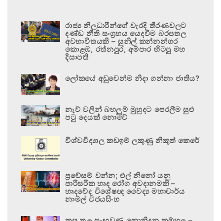
රාජ්‍ය නිලධාරීන්ගේ වැරදි තීරණවලට
දණ්ඩ නීති සංග්‍රහය යෙදවීම බරපතල
අවභාවිතයකි – සුනිල් කන්නන්ගර
කොළඹ, රත්නපුර, අම්පාර හිටපු මහ
දිසාපති
ලෝකයේ අඩුවෙන්ම නිදා ගන්නා ජාතිය?
නැව් වලින් බහලුම් මුහුදට පෙරලීම සුළු
පටු දෙයක් නොවේ
විශ්වවිද්‍යාල කඩඉම් ලකුණු නිකුත් කෙරේ
ප්‍රවේසම් වන්න; එල් නිනෝ යනු
පාරිසරික හෘද රෝග අවදානමකි –
හෘදවේද විශේෂඥ වෛද්‍ය මහාචාර්ය
නාමල් විජයසිංහ
කුස තුළ සැඟවුණු නොනිදන කම්හල –