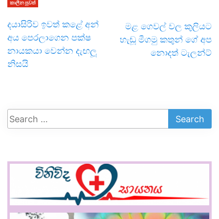
කාලීන පුවත්
දයාසිරිව ඉවත් කළේ අන්
මළ ගෙවල් වල කුලියට
අය පෙරලාගෙන පක්ෂ
හැඬූ මීගමු කතුන් ගේ අප
නායකයා වෙන්න දැඟලූ
නොදත් ටැලන්ට්
නිසයි