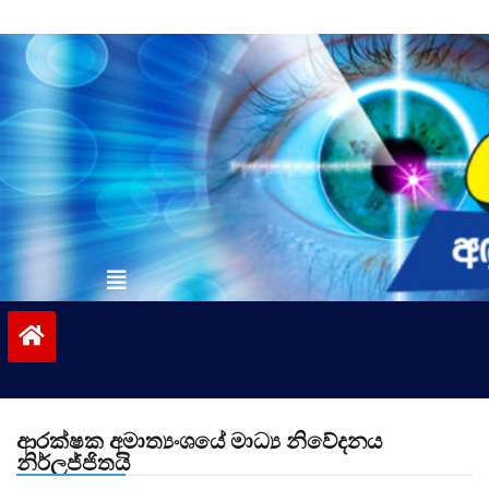
Skip
to
content
vinivida.lk
ආරක්ෂක අමාත්‍යංශයේ මාධ්‍ය නිවේදනය
නිර්ලජ්ජිතයි