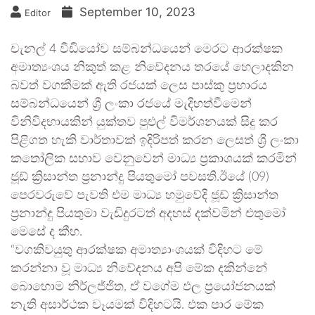
September 10, 2023
Editor
චැනල් 4 වීඩියෝව සම්බන්ධයෙන් මෙරට ආරක්ෂක
අමාත්‍යංශය නිකුත් කළ නිවේදනය තරයේ හෙලාදකින
බවත් වගකීමක් ඇති රජයක් ලෙස පාස්කු ප්‍රහාරය
සම්බන්ධයෙන් ශ්‍රී ලංකා රජයේ මැදිහත්වීමෙන්
විනිවිදභායකින් යුක්තව පුළුල් විමර්ශනයක් සිදු කර
පිළිගත හැකි වාර්තාවක් ඉදිරිපත් කරන ලෙසත් ශ්‍රී ලංකා
කතෝලික සභාව වෙනුවෙන් මාධ්‍ය ප්‍රකාශයක් කරමින්
ජූඩ් ක්‍රිසාන්ත ප්‍රනාන්දු පියතුමෝ පවසති.ඊයේ (09)
පෙරවරුවේ පැවති එම මාධ්‍ය හමුවේදි ජූඩ් ක්‍රිසාන්ත
ප්‍රනාන්දු පියතුමා වැඩිදුරටත් අදහස් දක්වමින් එතුමෝ
මෙසේ ද කීහ.
“වගකිවයුතු ආරක්ෂක අමාත්‍යාංශයක් විදිහට මේ
කරන්නා වූ මාධ්‍ය නිවේදනය අපි මේක දකින්නේ
බොහොම නිර්ලජ්ජිත, ඒ වගේම ඵල ප්‍රයෝජනයක්
නැති අසාර්ථක වෑයමක් විදිහටයි. එක පාර මේක