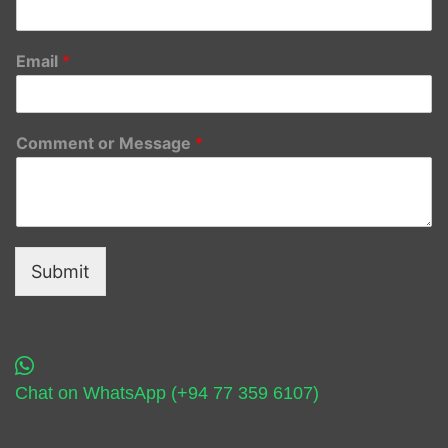
Email
*
Comment or Message
*
Submit
Chat on WhatsApp (+94 77 359 6107)