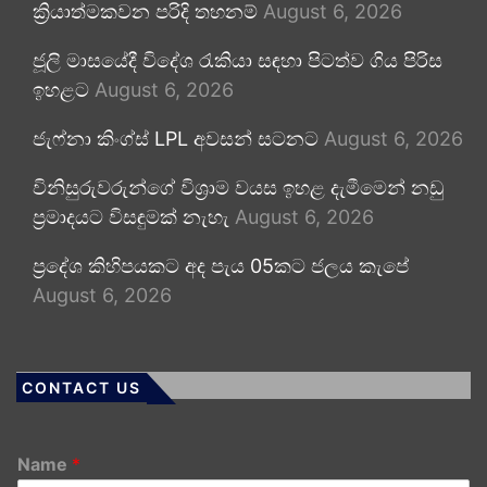
ක්‍රියාත්මකවන පරිදි තහනම්
August 6, 2026
ජූලි මාසයේදී විදේශ රැකියා සඳහා පිටත්ව ගිය පිරිස
ඉහළට
August 6, 2026
ජැෆ්නා කිංග්ස් LPL අවසන් සටනට
August 6, 2026
විනිසුරුවරුන්ගේ විශ්‍රාම වයස ඉහළ දැමීමෙන් නඩු
ප්‍රමාදයට විසඳුමක් නැහැ
August 6, 2026
ප්‍රදේශ කිහිපයකට අද පැය 05කට ජලය කැපේ
August 6, 2026
CONTACT US
Name
*