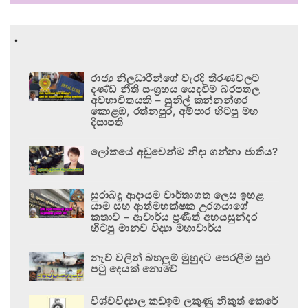
.
රාජ්‍ය නිලධාරීන්ගේ වැරදි තීරණවලට
දණ්ඩ නීති සංග්‍රහය යෙදවීම බරපතල
අවභාවිතයකි – සුනිල් කන්නන්ගර
කොළඹ, රත්නපුර, අම්පාර හිටපු මහ
දිසාපති
ලෝකයේ අඩුවෙන්ම නිදා ගන්නා ජාතිය?
සුරාබදු ආදායම වාර්තාගත ලෙස ඉහළ
යාම සහ ආත්මභක්ෂක උරගයාගේ
කතාව – ආචාර්ය ප්‍රණීත් අභයසුන්දර
හිටපු මානව විද්‍යා මහාචාර්ය
නැව් වලින් බහලුම් මුහුදට පෙරලීම සුළු
පටු දෙයක් නොවේ
විශ්වවිද්‍යාල කඩඉම් ලකුණු නිකුත් කෙරේ