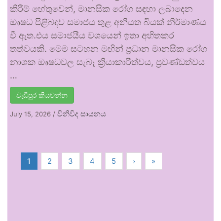
කිරීම් හේතුවෙන්, මානසික රෝග සඳහා ලබාදෙන
ඖෂධ පිළිබඳව සමාජය තුළ අනියත බියක් නිර්මාණය
වී ඇත.එය සමාජයීය වශයෙන් ඉතා අහිතකර
තත්වයකි. මෙම සටහන මඟින් ප්‍රධාන මානසික රෝග
නාශක ඖෂධවල සැබෑ ක්‍රියාකාරීත්වය, ප්‍රචණ්ඩත්වය
…
වැඩිපුර කියවන්න
විනිවිද සායනය
July 15, 2026
/
1
2
3
4
5
›
»