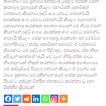
තිබෙනවා මේ ප්‍රහාරය අන්තවාදී මුස්ලිම් පිරිසක් විසින්
කරනලද ප්‍රහාරයක් කියලා. ජනාධිපති කොමිෂන්
වාර්තාවේ කියනවා බුද්ධි අංශ මේවට සම්බන්ධයි,
ආරක්ෂක අංශ මේවට සම්බන්ධයි කියලා. එහෙමනම්
කොහොමද ආරක්ෂක අමාත්‍යාංශයෙන් මේ හිටපු ගමන්
කියන්නේ බුද්ධි අංශය, ආරක්ෂක අංශ මේවට සම්බන්ධ
නැහැයි කියලා. මේක මහ අපබ්‍රංශයක්නෙ. අර මෙච්චර
මහන්සිවෙලා කරපු කොමිෂන් සභාවේ, ඒ වාර්තාවේ
තිබෙනවා මේ බුද්ධි අංශ පිළිබඳව. එතකොට ඒක නිසා
අපි දැන් අහන්නේ, ඇයි මේ වගේ නිර්ලජ්ජිත මාධ්‍ය
නිවේදනයක් නිකුත් කරන්නට ආරක්ෂක අමාත්‍යාංශය
මේ කඩිමුඩියේ පියවර ගන්නේ කියලා. ඒ වගේම මේ
මාධ්‍ය ප්‍රකාශය මම දකින්නෙ අපේ පාස්කු ප්‍රහාරයෙන්
පිඩාවට පත්වුනු වින්දිත ජනතාවට කරන්නා වූ මහා
සික්කිත ක්‍රියාවක්”.