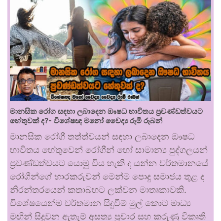
මානසික රෝග සඳහා ලබාදෙන ඖෂධ භාවිතය ප්‍රචණ්ඩත්වයට
හේතුවක් ද?- විශේෂඥ මනෝ වෛද්‍ය රූමි රූබන්
මානසික රෝගී තත්ත්වයන් සඳහා ලබාදෙන ඖෂධ
භාවිතය හේතුවෙන් රෝගීන් හෝ සාමාන්‍ය පුද්ගලයන්
ප්‍රචණ්ඩත්වයට යොමු විය හැකි ද යන්න වර්තමානයේ
රෝගීන්ගේ භාරකරුවන් මෙන්ම පොදු සමාජය තුළ ද
නිරන්තරයෙන් කතාබහට ලක්වන මාතෘකාවකි.
විශේෂයෙන්ම වර්තමාන සිදුවීම් මුල් කොට මාධ්‍ය
මඟින් සිදුවන ඇතැම් අසත්‍ය ප්‍රචාර සහ කරුණු විකෘති