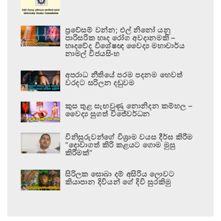
ප්‍රවේසම් වන්න; එල් නිනෝ යනු
පාරිසරික හෘද රෝග අවදානමකි –
හෘදවේද විශේෂඥ වෛද්‍ය මහාචාර්ය
නාමල් විජයසිංහ
අපරාධ නීතියේ පරම පදනම හෙවත්
වරදට සරිලන දඬුවම
කුස තුළ සැඟවුණු නොනිදන කම්හල –
වෛද්‍ය සුගත් විජේවර්ධන
විනිසුරුවන්ගේ විශ්‍රාම වයස දීර්ඝ කිරීම
“දොවාගත් කිරි කළයට ගොම මුසු
කිරීමක්”
සිරිලක සොබා දම් අසිරිය ලොවට
කියාපාන දිවියන් ගේ දිවි සුරකිමු