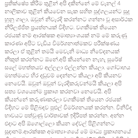
ප්‍රතික්ෂේප කිරීම තුළින් අපි දකින්නේ මේ චැනල් 4
නාලිකාව තුළින් කියවෙන සැක සහිත පුද්ගලයන්ට සුදු
හුනු ගාලා, ඔවුන් නිවැරදි කරන්නට ගන්නා වූ අසාර්ථක
නිරිලජ්ජිත ප්‍රයත්නයක් විදිහට. වගකීමක් තියෙන
රජයක් නම් ආරක්ෂක අමාත්‍යාංශයක් නම් මේ කරුණු
කාරණා අපිට වැඩිය විමර්ශනාත්මකව පරීක්ෂණය
කරලා ඒ තුළින් තමයි මෙවැනි මාධ්‍ය නිවේදනයක්
නිකුත් කරන්නට ඕනේ.අපි කියන්නෙ නැහැ සුරේෂ්
සලේ මහත්තයව අල්ලලා එල්ලන්න කියලා. ගෝටාභය
මහත්මයට හිර දඬුවම් දෙන්නට කියලා අපි කියනව
නෙවෙයි. ඔවුන් ඔවුන් වැරදිකරුවන්මයි කියලා අපි
සත්‍ය වශයෙන්ම ප්‍රකාශ කරනවා නෙවෙයි. අපි
කියන්නේ කරුණාකරලා වගකීමක් තියෙන රජයක්
විදිහට මේ පිළිබඳව පුළුල් විමර්ශනයක් කරන්න. විනිවිද
භාවයට පත්වුණු වාර්තාවක් ඉදිරිපත් කරන්න. අන්න
එදාට අපි ඕගොල්ලො කියන දේවල් පිළිගන්නට
සූදානම්.ආරක්ෂක අමාත්‍යාංශයේ මේ මාධ්‍ය ප්‍රකාශනයේ