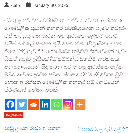
January 30, 2025
Editor
රට තුළ පවත්නා වර්තමාන තත්වය යටතේ ආර­ක්ෂක
මාණ්ඩ­ලික ප්‍රධානී තන­තුර පව­ත්වා­ගෙ­න ­යෑ­මට තව­දු­ර­
ටත් කට­යුතු නොක­රන බව ආර­ක්‍ෂක ලේකම් එයාර්
වයිස් මාර්ෂල් සම්පත් තුයි­ය­කොන්තා (විශ්‍රා­මික) මහතා
ඊයේ (29) පැවති විශේෂ මාධ්‍ය හමු­වට එක්වෙ­මින් පැව­
සීය.ඒ අනුව ඉදිරියේ දීඒ සම්බ­න්ධ­ වගකීම් ආර­ක්ෂක
අමා­ත්‍යාං­ශ­යෙන් සිදු කරන බව පැවසූ ආර­ක්ෂක ලේක­
ම්ව­රයා වැඩි දුරටත් පවසා සිටියේ ඉදි­රි­යේදී අවශ්‍ය වුව­
හොත් ආර­ක්ෂක මාණ්ඩ­ලික තන­තුර සම්බ­න්ධ­යෙන්
තීර­ණ­යක් ගන්නා බවකි.
කාලීන පුවත්
පාඩු ලබන රාජ්‍ය ආයතන
බිත්තර මිල රුපියල් 26