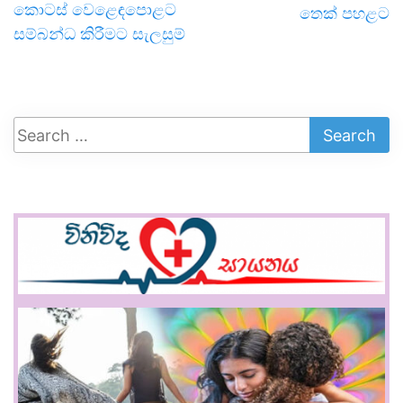
කොටස් වෙළෙඳපොළට
තෙක් පහළට
සම්බන්ධ කිරීමට සැලසුම්