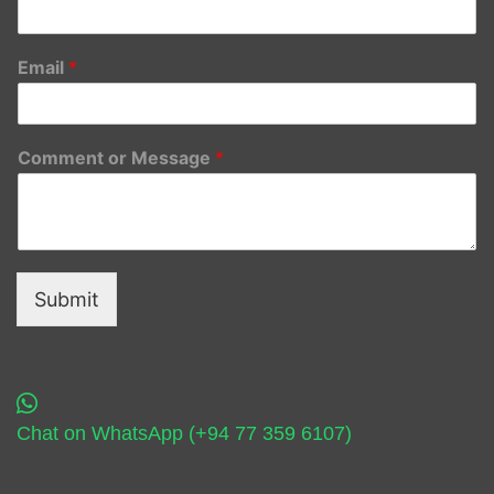
Email
*
Comment or Message
*
Submit
Chat on WhatsApp (+94 77 359 6107)