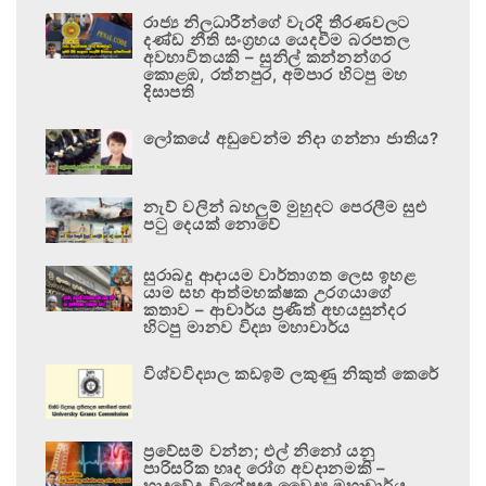
රාජ්‍ය නිලධාරීන්ගේ වැරදි තීරණවලට
දණ්ඩ නීති සංග්‍රහය යෙදවීම බරපතල
අවභාවිතයකි – සුනිල් කන්නන්ගර
කොළඹ, රත්නපුර, අම්පාර හිටපු මහ
දිසාපති
ලෝකයේ අඩුවෙන්ම නිදා ගන්නා ජාතිය?
නැව් වලින් බහලුම් මුහුදට පෙරලීම සුළු
පටු දෙයක් නොවේ
සුරාබදු ආදායම වාර්තාගත ලෙස ඉහළ
යාම සහ ආත්මභක්ෂක උරගයාගේ
කතාව – ආචාර්ය ප්‍රණීත් අභයසුන්දර
හිටපු මානව විද්‍යා මහාචාර්ය
විශ්වවිද්‍යාල කඩඉම් ලකුණු නිකුත් කෙරේ
ප්‍රවේසම් වන්න; එල් නිනෝ යනු
පාරිසරික හෘද රෝග අවදානමකි –
හෘදවේද විශේෂඥ වෛද්‍ය මහාචාර්ය