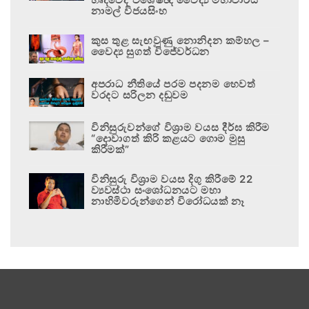
නාමල් විජයසිංහ
කුස තුළ සැඟවුණු නොනිදන කම්හල –
වෛද්‍ය සුගත් විජේවර්ධන
අපරාධ නීතියේ පරම පදනම හෙවත්
වරදට සරිලන දඬුවම
විනිසුරුවන්ගේ විශ්‍රාම වයස දීර්ඝ කිරීම
“දොවාගත් කිරි කළයට ගොම මුසු
කිරීමක්”
විනිසුරු විශ්‍රාම වයස දිගු කිරීමේ 22
ව්‍යවස්ථා සංශෝධනයට මහා
නාහිමිවරුන්ගෙන් විරෝධයක් නෑ