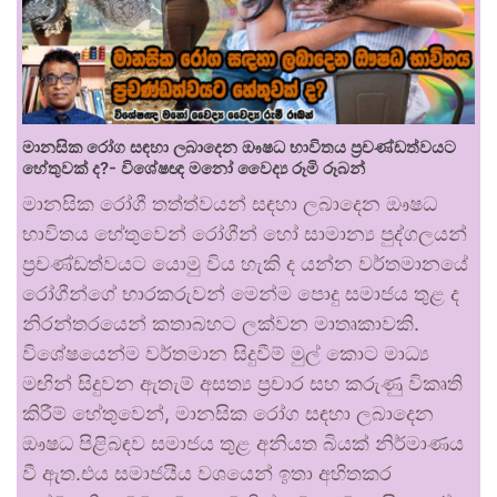
මානසික රෝග සඳහා ලබාදෙන ඖෂධ භාවිතය ප්‍රචණ්ඩත්වයට
හේතුවක් ද?- විශේෂඥ මනෝ වෛද්‍ය රූමි රූබන්
මානසික රෝගී තත්ත්වයන් සඳහා ලබාදෙන ඖෂධ
භාවිතය හේතුවෙන් රෝගීන් හෝ සාමාන්‍ය පුද්ගලයන්
ප්‍රචණ්ඩත්වයට යොමු විය හැකි ද යන්න වර්තමානයේ
රෝගීන්ගේ භාරකරුවන් මෙන්ම පොදු සමාජය තුළ ද
නිරන්තරයෙන් කතාබහට ලක්වන මාතෘකාවකි.
විශේෂයෙන්ම වර්තමාන සිදුවීම් මුල් කොට මාධ්‍ය
මඟින් සිදුවන ඇතැම් අසත්‍ය ප්‍රචාර සහ කරුණු විකෘති
කිරීම් හේතුවෙන්, මානසික රෝග සඳහා ලබාදෙන
ඖෂධ පිළිබඳව සමාජය තුළ අනියත බියක් නිර්මාණය
වී ඇත.එය සමාජයීය වශයෙන් ඉතා අහිතකර