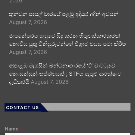
2026
තුන්වන පාසල් වාරයේ පළමු අදියර අදින් අවසන්
August 7, 2026
ජාත්‍යන්තරය හමුවේ සිදු කරන හිතුවක්කාරකමක්
නොවිය යුතු විනිසුරුවන්ගේ විශ්‍රාම වයස පමා කිරීම
August 7, 2026
කොළඹ මැගසින් බන්ධනාගාරයේ ‘ඊ’ වාට්ටුවේ
නොසන්සුන් තත්ත්වයක් ; STFය ඇතුළු ආරක්ෂාව
දැඩිකරයි
August 7, 2026
CONTACT US
Name
*