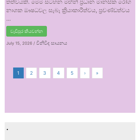
තත්වයකි. මෙම සටහන මඟින් ප්‍රධාන මානසික රෝග
නාශක ඖෂධවල සැබෑ ක්‍රියාකාරීත්වය, ප්‍රචණ්ඩත්වය
…
වැඩිපුර කියවන්න
විනිවිද සායනය
July 15, 2026
/
1
2
3
4
5
›
»
.