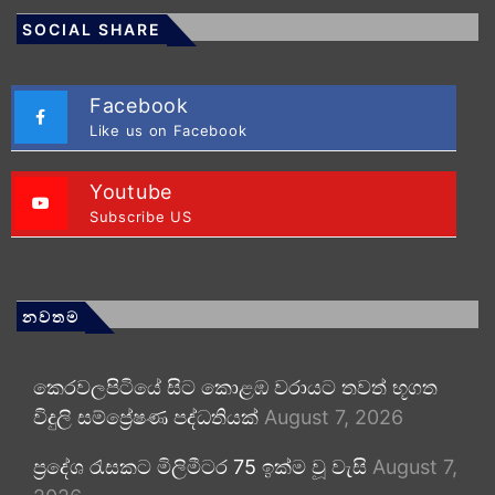
SOCIAL SHARE
Facebook
Like us on Facebook
Youtube
Subscribe US
නවතම
කෙරවලපිටියේ සිට කොළඹ වරායට තවත් භූගත
විදුලි සම්ප්‍රේෂණ පද්ධතියක්
August 7, 2026
ප්‍රදේශ රැසකට මිලිමීටර 75 ඉක්ම වූ වැසි
August 7,