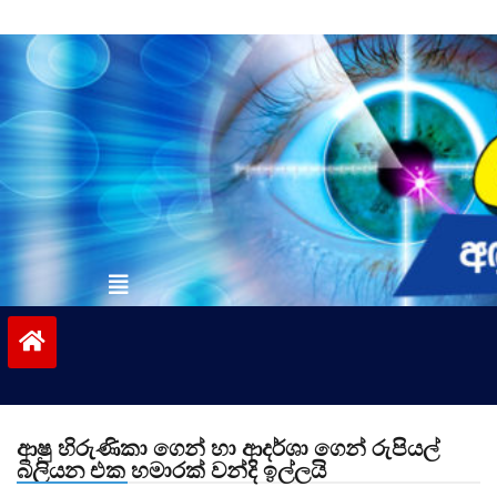
Skip
to
content
vinivida.lk
ආෂු හිරුණිකා ගෙන් හා ආදර්ශා ගෙන් රුපියල්
බිලියන එක හමාරක් වන්දි ඉල්ලයි