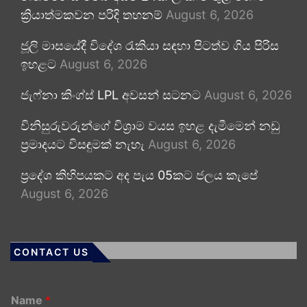
ක්‍රියාත්මකවන පරිදි තහනම්
August 6, 2026
ජූලි මාසයේදී විදේශ රැකියා සඳහා පිටත්ව ගිය පිරිස
ඉහළට
August 6, 2026
ජැෆ්නා කිංග්ස් LPL අවසන් සටනට
August 6, 2026
විනිසුරුවරුන්ගේ විශ්‍රාම වයස ඉහළ දැමීමෙන් නඩු
ප්‍රමාදයට විසඳුමක් නැහැ
August 6, 2026
ප්‍රදේශ කිහිපයකට අද පැය 05කට ජලය කැපේ
August 6, 2026
CONTACT US
Name
*