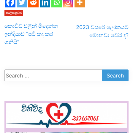
කාලීන පුවත්
කොවිඩ් වලින් මිදෙන්න
2023 වසරේ ලෝකයට
ඉන්දියාව “පටි තද කර
මොනවා වෙයි ද?
ගනියි”