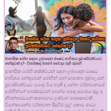
මානසික රෝග සඳහා ලබාදෙන ඖෂධ භාවිතය ප්‍රචණ්ඩත්වයට
හේතුවක් ද?- විශේෂඥ මනෝ වෛද්‍ය රූමි රූබන්
මානසික රෝගී තත්ත්වයන් සඳහා ලබාදෙන ඖෂධ
භාවිතය හේතුවෙන් රෝගීන් හෝ සාමාන්‍ය පුද්ගලයන්
ප්‍රචණ්ඩත්වයට යොමු විය හැකි ද යන්න වර්තමානයේ
රෝගීන්ගේ භාරකරුවන් මෙන්ම පොදු සමාජය තුළ ද
නිරන්තරයෙන් කතාබහට ලක්වන මාතෘකාවකි.
විශේෂයෙන්ම වර්තමාන සිදුවීම් මුල් කොට මාධ්‍ය