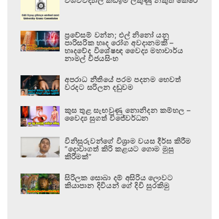
විශ්වවිද්‍යාල කඩඉම් ලකුණු නිකුත් කෙරේ
ප්‍රවේසම් වන්න; එල් නිනෝ යනු
පාරිසරික හෘද රෝග අවදානමකි –
හෘදවේද විශේෂඥ වෛද්‍ය මහාචාර්ය
නාමල් විජයසිංහ
අපරාධ නීතියේ පරම පදනම හෙවත්
වරදට සරිලන දඬුවම
කුස තුළ සැඟවුණු නොනිදන කම්හල –
වෛද්‍ය සුගත් විජේවර්ධන
විනිසුරුවන්ගේ විශ්‍රාම වයස දීර්ඝ කිරීම
“දොවාගත් කිරි කළයට ගොම මුසු
කිරීමක්”
සිරිලක සොබා දම් අසිරිය ලොවට
කියාපාන දිවියන් ගේ දිවි සුරකිමු