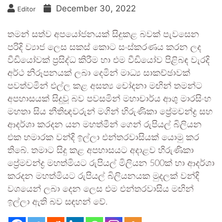
December 30, 2022
Editor
තමන් සත්ව අපයෝජනයක් සිදුකළ බවක් පැවසෙන
පරිදි ව්‍යාජ ලෙස සකස් කොට සංස්කරණය කරන ලද
වීඩියෝවක් ප්‍රසිද්ධ කිරීම හා එම වීඩියෝව පිළිබඳ වැරදි
අර්ථ නිරූපනයක් ලබා දෙමින් මාධ්‍ය සාකච්ඡාවක්
පවත්වමින් එල්ල කළ අසත්‍ය චෝදනා මඟින් තමන්ට
අපහාසයක් සිදුවූ බව පවසමින් මහාචාර්ය ආශු මාරසිංහ
මහතා සිය නීතිඥවරුන් මගින් හිරුණිකා ප්‍රේමචන්ද්‍ර සහ
ආදර්ශා කරදන යන මහත්මීන් ගෙන් රුපියල් බිලියන
එක හමාරක වන්දි ඉල්ලා එන්තරවාසියක් යොමු කර
තිබේ. තමාට සිදු කළ අපහාසයට අදාළව හිරුණිකා
ප්‍රේමචන්ද්‍ර මහත්මියට රුපියල් මිලියන 500ක් හා ආදර්ශා
කරදන මහත්මියට රුපියල් බිලියනයක මුදලක් වන්දි
වශයෙන් ලබා දෙන ලෙස එම එන්තරවාසිය මඟින්
ඉල්ලා ඇති බව සඳහන් වේ.