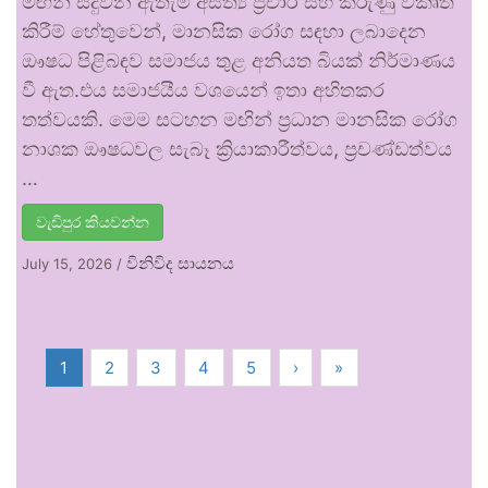
මඟින් සිදුවන ඇතැම් අසත්‍ය ප්‍රචාර සහ කරුණු විකෘති
කිරීම් හේතුවෙන්, මානසික රෝග සඳහා ලබාදෙන
ඖෂධ පිළිබඳව සමාජය තුළ අනියත බියක් නිර්මාණය
වී ඇත.එය සමාජයීය වශයෙන් ඉතා අහිතකර
තත්වයකි. මෙම සටහන මඟින් ප්‍රධාන මානසික රෝග
නාශක ඖෂධවල සැබෑ ක්‍රියාකාරීත්වය, ප්‍රචණ්ඩත්වය
…
වැඩිපුර කියවන්න
විනිවිද සායනය
July 15, 2026
/
1
2
3
4
5
›
»