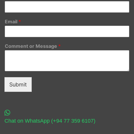
Email
*
Comment or Message
*
Submit
Chat on WhatsApp (+94 77 359 6107)