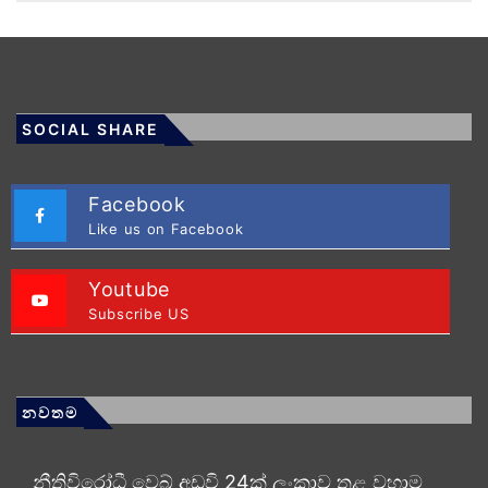
SOCIAL SHARE
Facebook
Like us on Facebook
Youtube
Subscribe US
නවතම
නීතිවිරෝධී වෙබ් අඩවි 24ක් ලංකාව තුළ වහාම