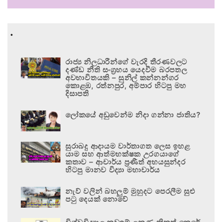
.
රාජ්‍ය නිලධාරීන්ගේ වැරදි තීරණවලට
දණ්ඩ නීති සංග්‍රහය යෙදවීම බරපතල
අවභාවිතයකි – සුනිල් කන්නන්ගර
කොළඹ, රත්නපුර, අම්පාර හිටපු මහ
දිසාපති
ලෝකයේ අඩුවෙන්ම නිදා ගන්නා ජාතිය?
සුරාබදු ආදායම වාර්තාගත ලෙස ඉහළ
යාම සහ ආත්මභක්ෂක උරගයාගේ
කතාව – ආචාර්ය ප්‍රණීත් අභයසුන්දර
හිටපු මානව විද්‍යා මහාචාර්ය
නැව් වලින් බහලුම් මුහුදට පෙරලීම සුළු
පටු දෙයක් නොවේ