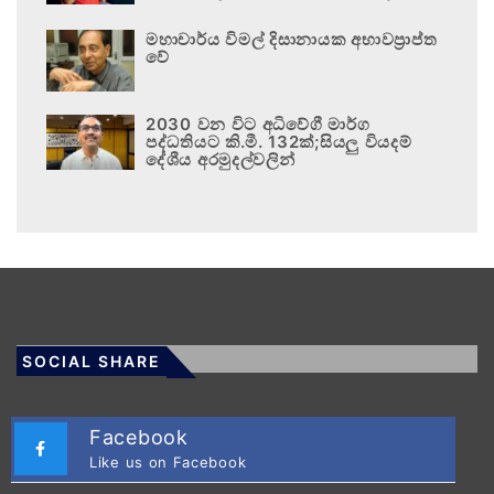
මහාචාර්ය විමල් දිසානායක අභාවප්‍රාප්ත
වේ
2030 වන විට අධිවේගී මාර්ග
පද්ධතියට කි.මී. 132ක්;සියලු වියදම්
දේශීය අරමුදල්වලින්
SOCIAL SHARE
Facebook
Like us on Facebook