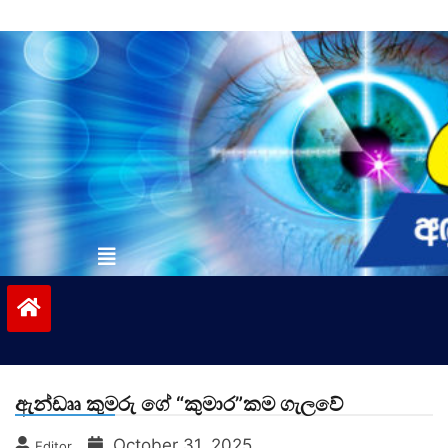
Skip
to
content
vinivida.lk
ඇන්ඩෘෘ කුමරු ගේ “කුමාර”කම ගැලවේ
October 31, 2025
Editor