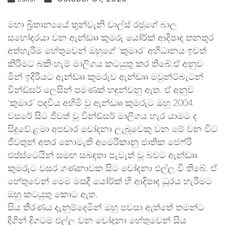
මහා බ්‍රිතාන්‍යයේ තුන්වැනි චාල්ස් රජුගේ බාල
සහෝදරයා වන ඇන්ඩෘෘ කුමරු යෝර්ක් ආදිපාද තනතුර
අත්හැරීම හේතුවෙන් ඔහුගේ ‘කුමාර’ අභිධානය ඉවත්
කිරීමට බකිංහැම් මාලිගය කටයුතු කර තිබේ.ඒ අනුව
මින් ඉදිරියට ඇන්ඩෘෘ කුමරුව ඇන්ඩෲ මවුන්ට්බැටන්
වින්ඩ්සර් ලෙසින් පමණක් හඳුන්වනු ඇත. ඒ අනුව
‘කුමාර’ පදවිය අහිමි වූ ඇන්ඩෘෘ කුමරුට ඔහු 2004
වසරේ සිට ජීවත් වූ වින්ඩ්සර් මාලිගය හැර යාමට ද
සිදුවේ.ළමා අපචාර චෝදනා ලැබූවෙකු වන මේ වන විට
ජීවතුන් අතර නොමැති අමෙරිකානු ජාතික ජෙෆ්රි
එප්ස්ටෙයින් සමඟ සබඳතා පැවැත් වූ බවට ඇන්ඩෘෘ
කුමරුට වසර ගණනාවක සිට චෝදනා එල්ල වී තිබේ. ඒ
හේතුවෙන් මෙම මසදී යෝර්ක් හි ආදිපාද ධුරය හැරීමට
ඔහු කටයුතු කොට ඇත.
සිය තීරණය දැනුම්දෙමින් ඔහු පවසා ඇත්තේ තමන්ට
දිගින් දිගටම එල්ල වන චෝදනා හේතුවෙන් සිය