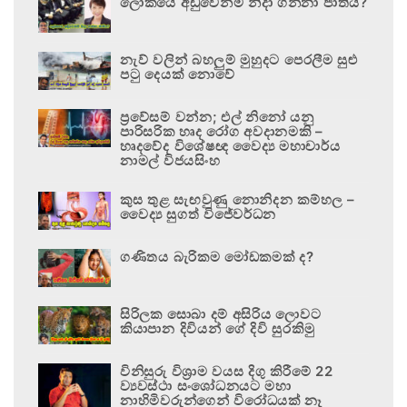
ලෝකයේ අඩුවෙන්ම නිදා ගන්නා ජාතිය?
නැව් වලින් බහලුම් මුහුදට පෙරලීම සුළු
පටු දෙයක් නොවේ
ප්‍රවේසම් වන්න; එල් නිනෝ යනු
පාරිසරික හෘද රෝග අවදානමකි –
හෘදවේද විශේෂඥ වෛද්‍ය මහාචාර්ය
නාමල් විජයසිංහ
කුස තුළ සැඟවුණු නොනිදන කම්හල –
වෛද්‍ය සුගත් විජේවර්ධන
ගණිතය බැරිකම මෝඩකමක් ද?
සිරිලක සොබා දම් අසිරිය ලොවට
කියාපාන දිවියන් ගේ දිවි සුරකිමු
විනිසුරු විශ්‍රාම වයස දිගු කිරීමේ 22
ව්‍යවස්ථා සංශෝධනයට මහා
නාහිමිවරුන්ගෙන් විරෝධයක් නෑ