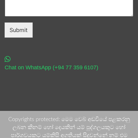
Submit
Chat on WhatsApp (+94 77 359 6107)
Copyrights protected: මෙම වෙබ් අඩවියේ පළකරනු
ලබන කිනම් හෝ දෙයකින් යම් පුද්ගලයකුට හෝ
පාර්ශවයකට යම්කිසි අගතියක් සිදුවන්නේ නම් එම