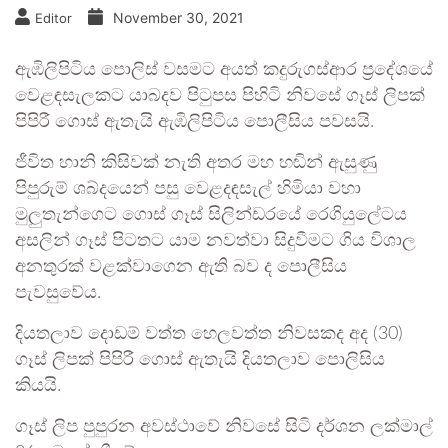
November 30, 2021
Editor
ඇඹිලිපිටිය පොලිස් වසමට අයත් කදුරුගස්ආර ප්‍රදේශයේ
වෙළඳසැලකට යාබදව පිටුපස පිහිටි නිවසේ ගෑස් ලිපක්
පිපිරී ගොස් ඇතැයි ඇඹිලිපිටිය පොලීසිය පවසයි.
ජීවිත හානි කිසිවක් නැති අතර මහ හඬින් ඇසුණු
පිපුරුම් ශබ්දයෙන් පසු වෙළදඳසැල් හිමියා වහා
මුලුතැන්ගෙට ගොස් ගෑස් සිලින්ඩරයේ රෙගියුලේටය
අසලින් ගෑස් පිටතට යාම නවත්වා සිදුවීමට ගිය විශාල
අනතුරක් වළක්වාගෙන ඇති බව ද පොලීසිය
පැවසුවේය.
දියතලාව දොඩම් වත්ත හෙලවත්ත නිවසකද අද (30)
ගෑස් ලිපක් පිපිරී ගොස් ඇතැයි දියතලාව පොලිසිය
කියයි.
ගෑස් ලිප පුපුරන අවස්ථාවේ නිවසේ සිටි දර්ශන ලක්මාල්