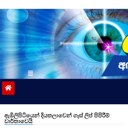
Skip
to
content
vinivida.lk
ඇඹිලිපිටියෙන් දියතලාවෙන් ගෑස් ලිප් පිපිරීම්
වාර්තාවෙයි