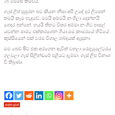
26 මෙසේ කීවේය.
ගෑස් ලිප් පුපුරන බව කියන නිසා අපි උදේ දර ලිපෙන්
තමයි කෑම හැදුවේ. මමයි අම්මයි නංගිලා දෙන්නයි
ගෙදර ඉන්නේ. හයයි තිහට විතර අම්මා නංගිව පාසල්
යවන්න පාරට එක්කරගෙන ගියා.මම කාමරයේ හිටියේ .
කුස්සියෙන් එක් වරම විශාල ශබ්දයක් ඇසුනා.
මම බෙඩ් ෂීට් එක අරගෙන ඇවිත් වහලා රෙගුයුලේටරය
ගලවලා ගෑස් සිලින්ඩරේ එළියට දැම්මා. ගෑස් ලිප විනාශ
වී තිබුණා.
කාලීන පුවත්