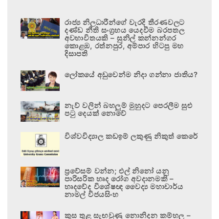
රාජ්‍ය නිලධාරීන්ගේ වැරදි තීරණවලට
දණ්ඩ නීති සංග්‍රහය යෙදවීම බරපතල
අවභාවිතයකි – සුනිල් කන්නන්ගර
කොළඹ, රත්නපුර, අම්පාර හිටපු මහ
දිසාපති
ලෝකයේ අඩුවෙන්ම නිදා ගන්නා ජාතිය?
නැව් වලින් බහලුම් මුහුදට පෙරලීම සුළු
පටු දෙයක් නොවේ
විශ්වවිද්‍යාල කඩඉම් ලකුණු නිකුත් කෙරේ
ප්‍රවේසම් වන්න; එල් නිනෝ යනු
පාරිසරික හෘද රෝග අවදානමකි –
හෘදවේද විශේෂඥ වෛද්‍ය මහාචාර්ය
නාමල් විජයසිංහ
කුස තුළ සැඟවුණු නොනිදන කම්හල –