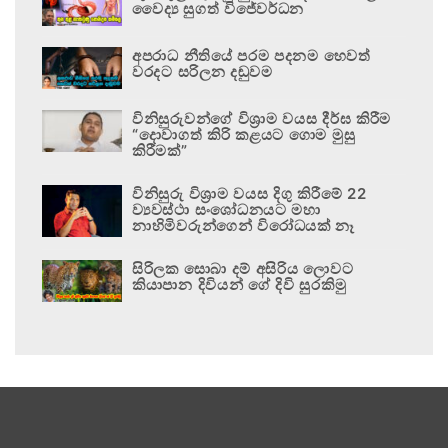
වෛද්‍ය සුගත් විජේවර්ධන
අපරාධ නීතියේ පරම පදනම හෙවත්
වරදට සරිලන දඬුවම
විනිසුරුවන්ගේ විශ්‍රාම වයස දීර්ඝ කිරීම
“දොවාගත් කිරි කළයට ගොම මුසු
කිරීමක්”
විනිසුරු විශ්‍රාම වයස දිගු කිරීමේ 22
ව්‍යවස්ථා සංශෝධනයට මහා
නාහිමිවරුන්ගෙන් විරෝධයක් නෑ
සිරිලක සොබා දම් අසිරිය ලොවට
කියාපාන දිවියන් ගේ දිවි සුරකිමු