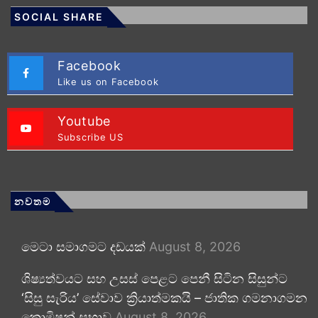
SOCIAL SHARE
Facebook
Like us on Facebook
Youtube
Subscribe US
නවතම
මෙටා සමාගමට දඩයක්
August 8, 2026
ශිෂ්‍යත්වයට සහ උසස් පෙළට පෙනී සිටින සිසුන්ට
‘සිසු සැරිය’ සේවාව ක්‍රියාත්මකයි – ජාතික ගමනාගමන
කොමිෂන් සභාව
August 8, 2026