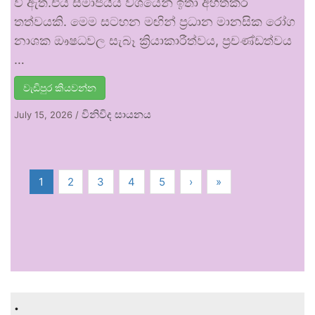
වී ඇත.එය සමාජයීය වශයෙන් ඉතා අහිතකර
තත්වයකි. මෙම සටහන මඟින් ප්‍රධාන මානසික රෝග
නාශක ඖෂධවල සැබෑ ක්‍රියාකාරීත්වය, ප්‍රචණ්ඩත්වය
…
වැඩිපුර කියවන්න
විනිවිද සායනය
July 15, 2026
/
1
2
3
4
5
›
»
.