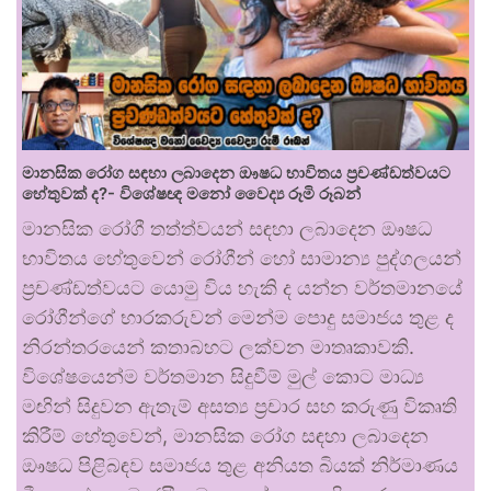
මානසික රෝග සඳහා ලබාදෙන ඖෂධ භාවිතය ප්‍රචණ්ඩත්වයට
හේතුවක් ද?- විශේෂඥ මනෝ වෛද්‍ය රූමි රූබන්
මානසික රෝගී තත්ත්වයන් සඳහා ලබාදෙන ඖෂධ
භාවිතය හේතුවෙන් රෝගීන් හෝ සාමාන්‍ය පුද්ගලයන්
ප්‍රචණ්ඩත්වයට යොමු විය හැකි ද යන්න වර්තමානයේ
රෝගීන්ගේ භාරකරුවන් මෙන්ම පොදු සමාජය තුළ ද
නිරන්තරයෙන් කතාබහට ලක්වන මාතෘකාවකි.
විශේෂයෙන්ම වර්තමාන සිදුවීම් මුල් කොට මාධ්‍ය
මඟින් සිදුවන ඇතැම් අසත්‍ය ප්‍රචාර සහ කරුණු විකෘති
කිරීම් හේතුවෙන්, මානසික රෝග සඳහා ලබාදෙන
ඖෂධ පිළිබඳව සමාජය තුළ අනියත බියක් නිර්මාණය