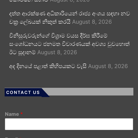
දත්ත ආරක්ෂණ අධිකාරියෙන් රාජ්‍ය අංශය සඳහා නව
චක්‍ර ලේඛයක් නිකුත් කරයි
August 8, 2026
විනිසුරුවරුන්ගේ විශ්‍රාම වයස දීර්ඝ කිරීමේ
සංශෝධනයට ජනමත විචාරණයක් අවශ්‍ය වුවහොත්
ඊට සූදානම්
August 8, 2026
අද දිනයේ පළාත් කිහිපයකට වැසි
August 8, 2026
CONTACT US
Name
*