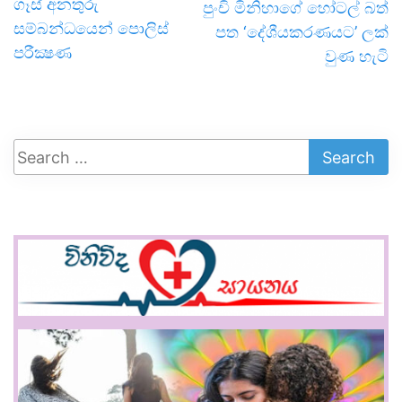
ගෑස් අනතුරු
පුංචි මිනිහාගේ හෝටල් බත්
සම්බන්ධයෙන් පොලිස්
පත ‘දේශීයකරණයට’ ලක්
පරීක්‍ෂණ
වුණ හැටි