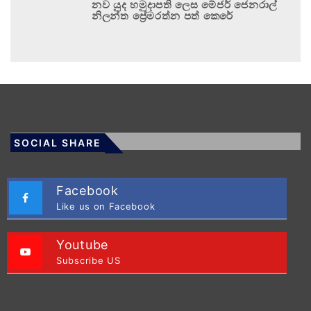
නව යුද හමුදාපති ලෙස මේජර් ජෙනරාල්
නිලන්ත ප්‍රේමරත්න පත් කෙරේ
SOCIAL SHARE
Facebook
Like us on Facebook
Youtube
Subscribe US