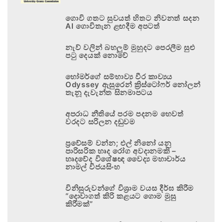
ගොවි ගතට සුවයත් හිතට නිවනත් සදන
AI ගොවිතැන ළඟදීම අපටත්
නැව් වලින් බහලුම් මුහුදට පෙරලීම සුළු
පටු දෙයක් නොවේ
හෝමර්ගේ සම්භාව්‍ය වීර කාව්‍යය
Odyssey ඇසුරෙන් ක්‍රිස්ටෝෆර් නෝලන්
තැනූ දැවැන්ත සිනමාපටය
අපරාධ නීතියේ පරම පදනම හෙවත්
වරදට සරිලන දඬුවම
ප්‍රවේසම් වන්න; එල් නිනෝ යනු
පාරිසරික හෘද රෝග අවදානමකි –
හෘදවේද විශේෂඥ වෛද්‍ය මහාචාර්ය
නාමල් විජයසිංහ
විනිසුරුවන්ගේ විශ්‍රාම වයස දීර්ඝ කිරීම
“දොවාගත් කිරි කළයට ගොම මුසු
කිරීමක්”