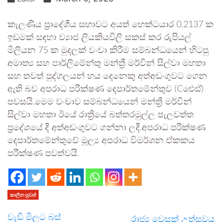
කැලණිය ප්‍රාදේශීය සභාවට අයත් හෙක්ටයාර 0.2137 ක
ඉඩමක් සඳහා ව්‍යාජ ලියකියවිලි සකස් කර රුපියල්
මිලියන 75 ක මුදලක් වංචා කිරීම සම්බන්ධයෙන් හිටපු
අමාත්‍ය සහ පාර්ලිමේන්තු මන්ත්‍රී මර්වින් සිල්වා මහතා
සහ තවත් පුද්ගලයන් හය දෙනෙකු අත්අඩංගුවට ගෙන
ඇති බව අපරාධ පරීක්ෂණ දෙපාර්තමේන්තුව (Cඓඪ්)
පවසයි.මෙම වංචාව සම්බන්ධයෙන් මන්ත්‍රී මර්වින්
සිල්වා මහතා ඊයේ රාත්‍රියේ බත්තරමුල්ල පැලවත්ත
ප්‍රදේශයේ දී අත්අඩංගුවට ගන්නා ලදී.අපරාධ පරීක්ෂණ
දෙපාර්තමේන්තුවේ මූල්‍ය අපරාධ විමර්ශන ඒකකය
පරීක්ෂණ පවත්වයි.
කාලීන පුවත්
වැඩි මිලට බස්
රාජ්‍ය වෙසක් උත්සවය