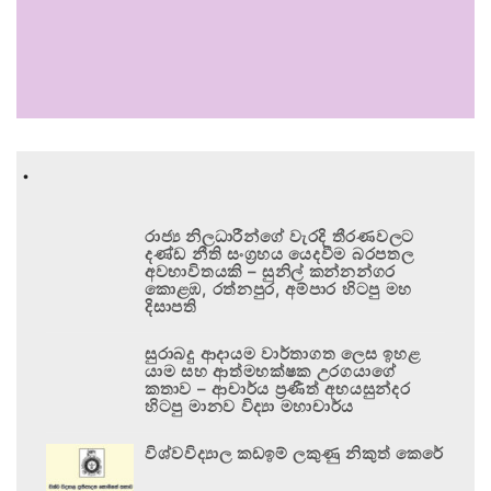
.
රාජ්‍ය නිලධාරීන්ගේ වැරදි තීරණවලට
දණ්ඩ නීති සංග්‍රහය යෙදවීම බරපතල
අවභාවිතයකි – සුනිල් කන්නන්ගර
කොළඹ, රත්නපුර, අම්පාර හිටපු මහ
දිසාපති
සුරාබදු ආදායම වාර්තාගත ලෙස ඉහළ
යාම සහ ආත්මභක්ෂක උරගයාගේ
කතාව – ආචාර්ය ප්‍රණීත් අභයසුන්දර
හිටපු මානව විද්‍යා මහාචාර්ය
විශ්වවිද්‍යාල කඩඉම් ලකුණු නිකුත් කෙරේ