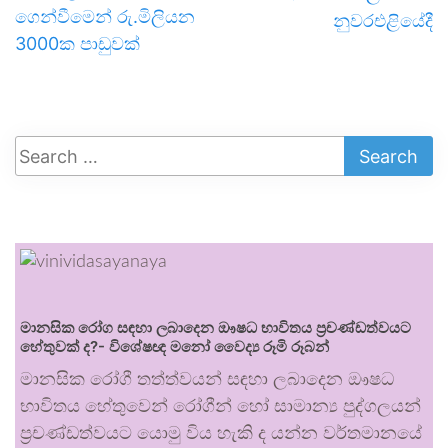
ගෙන්වීමෙන් රු.මිලියන
නුවරඑළියේදී
3000ක පාඩුවක්
මානසික රෝග සඳහා ලබාදෙන ඖෂධ භාවිතය ප්‍රචණ්ඩත්වයට
හේතුවක් ද?- විශේෂඥ මනෝ වෛද්‍ය රූමි රූබන්
මානසික රෝගී තත්ත්වයන් සඳහා ලබාදෙන ඖෂධ
භාවිතය හේතුවෙන් රෝගීන් හෝ සාමාන්‍ය පුද්ගලයන්
ප්‍රචණ්ඩත්වයට යොමු විය හැකි ද යන්න වර්තමානයේ