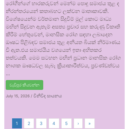
රෝගීන්ගේ භාරකරුවන් මෙන්ම පොදු සමාජය තුළ ද
නිරන්තරයෙන් කතාබහට ලක්වන මාතෘකාවකි.
විශේෂයෙන්ම වර්තමාන සිදුවීම් මුල් කොට මාධ්‍ය
මඟින් සිදුවන ඇතැම් අසත්‍ය ප්‍රචාර සහ කරුණු විකෘති
කිරීම් හේතුවෙන්, මානසික රෝග සඳහා ලබාදෙන
ඖෂධ පිළිබඳව සමාජය තුළ අනියත බියක් නිර්මාණය
වී ඇත.එය සමාජයීය වශයෙන් ඉතා අහිතකර
තත්වයකි. මෙම සටහන මඟින් ප්‍රධාන මානසික රෝග
නාශක ඖෂධවල සැබෑ ක්‍රියාකාරීත්වය, ප්‍රචණ්ඩත්වය
…
වැඩිපුර කියවන්න
විනිවිද සායනය
July 15, 2026
/
1
2
3
4
5
›
»