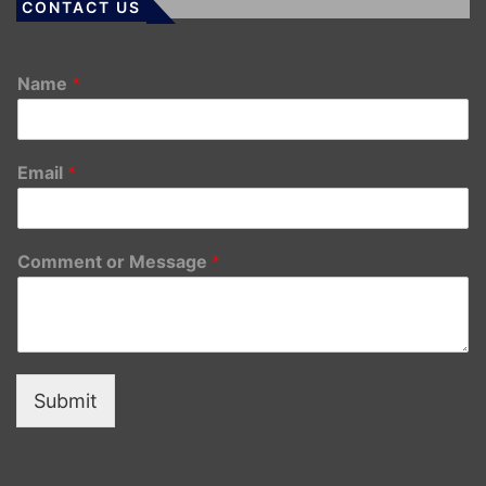
CONTACT US
Name
*
Email
*
Comment or Message
*
Submit