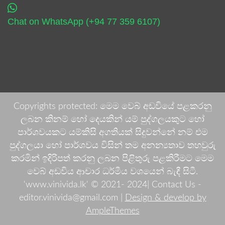
Chat on WhatsApp (+94 77 359 6107)
Copyrights protected: මෙම වෙබ් අඩවියේ පළකරනු
ලබන කිනම් හෝ දෙයකින් යම් පුද්ගලයකුට හෝ
පාර්ශවයකට යම්කිසි අගතියක් සිදුවන්නේ නම් එම
පුද්ගලයා හෝ පාර්ශවය විසින් තම අනන්‍යතාව තහවුරු
කරමින් ඉදිරිපත් කරනු ලබන පිළිතුරු පළකිරීමට මෙම
වෙබ් අඩවිය ආචාර ධර්මීය වශයෙන් බැඳී සිටී.
'www.vinivida.lk' © 2021- 2024| Contact Us -
editor.vinivida@gmail.com |
Design & develop by
AmpleThemes