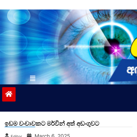
Skip
to
content
vinivida.lk
ඉඩම වංචාවකට මර්වින් අත් අඩංගුවට
March 6, 2025
Editor