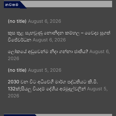
නවතම
(no title)
August 6, 2026
කුස තුළ සැඟවුණු නොනිදන කම්හල – වෛද්‍ය සුගත්
විජේවර්ධන
August 6, 2026
ලෝකයේ අඩුවෙන්ම නිදා ගන්නා ජාතිය?
August 6,
2026
(no title)
August 5, 2026
2030 වන විට අධිවේගී මාර්ග පද්ධතියට කි.මී.
132ක්;සියලු වියදම් දේශීය අරමුදල්වලින්
August 5,
2026