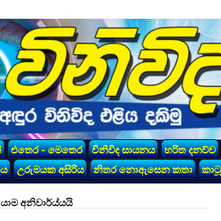
්
එතෙර - මෙතෙර
විනිවිද සායනය
හරිත දනව්ව
කය
උරුමයක අසිරිය
නිතර නොඇසෙන කතා
කාටූ
යාම අනිවාර්ය්යයි