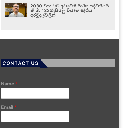
2030 වන විට අධිවේගී මාර්ග පද්ධතියට
කි.මී. 132ක්;සියලු වියදම් දේශීය
අරමුදල්වලින්
CONTACT US
Name
*
Email
*