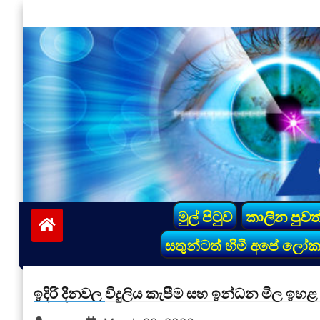
Skip
to
content
vinivida.lk
මුල් පිටුව
කාලීන පුවත
සතුන්ටත් හිමි අපේ ලෝ
ඉදිරි දිනවල විදුලිය කැපීම සහ ඉන්ධන මිල ඉහළ 