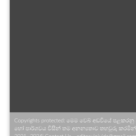
Copyrights protected: මෙම වෙබ් අඩවියේ පළකරනු
හෝ පාර්ශවය විසින් තම අනන්‍යතාව තහවුරු කරමින් ඉ