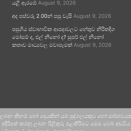
යළි ඇරඹේ
August 9, 2026
අද පස්වරු 2.00න් පසු වැසි
August 9, 2026
පසුගිය ස්වාභාවික ආපදාවලට හේතුව නිරිතදිග
මෝසම් ද, එල් නිනෝ ද? සුපර් එල් නිනෝ
කතාව මාධ්‍යවල මවාපෑමක්
August 9, 2026
 ලබන කිනම් හෝ දෙයකින් යම් පුද්ගලයකුට හෝ පාර්ශවයකට
දිරිපත් කරනු ලබන පිළිතුරු පළකිරීමට මෙම වෙබ් අඩවිය ආච