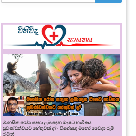
මානසික රෝග සඳහා ලබාදෙන ඖෂධ භාවිතය
ප්‍රචණ්ඩත්වයට හේතුවක් ද?- විශේෂඥ මනෝ වෛද්‍ය රූමි
රූබන්