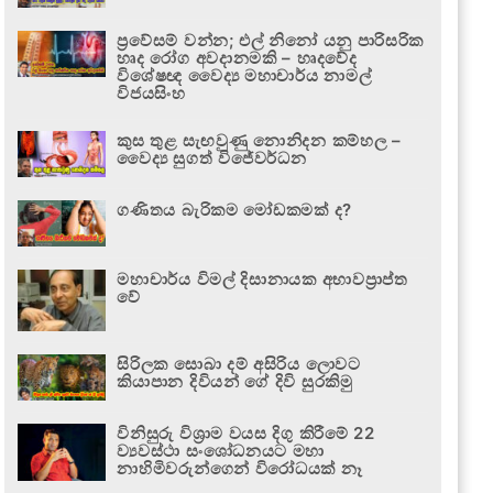
ප්‍රවේසම් වන්න; එල් නිනෝ යනු පාරිසරික
හෘද රෝග අවදානමකි – හෘදවේද
විශේෂඥ වෛද්‍ය මහාචාර්ය නාමල්
විජයසිංහ
කුස තුළ සැඟවුණු නොනිදන කම්හල –
වෛද්‍ය සුගත් විජේවර්ධන
ගණිතය බැරිකම මෝඩකමක් ද?
මහාචාර්ය විමල් දිසානායක අභාවප්‍රාප්ත
වේ
සිරිලක සොබා දම් අසිරිය ලොවට
කියාපාන දිවියන් ගේ දිවි සුරකිමු
විනිසුරු විශ්‍රාම වයස දිගු කිරීමේ 22
ව්‍යවස්ථා සංශෝධනයට මහා
නාහිමිවරුන්ගෙන් විරෝධයක් නෑ