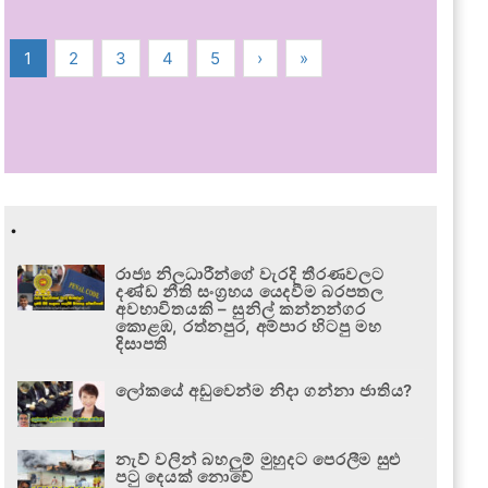
1
2
3
4
5
›
»
.
රාජ්‍ය නිලධාරීන්ගේ වැරදි තීරණවලට
දණ්ඩ නීති සංග්‍රහය යෙදවීම බරපතල
අවභාවිතයකි – සුනිල් කන්නන්ගර
කොළඹ, රත්නපුර, අම්පාර හිටපු මහ
දිසාපති
ලෝකයේ අඩුවෙන්ම නිදා ගන්නා ජාතිය?
නැව් වලින් බහලුම් මුහුදට පෙරලීම සුළු
පටු දෙයක් නොවේ