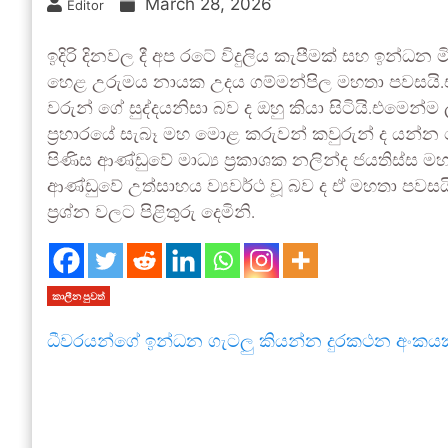
March 28, 2026
Editor
ඉදිරි දිනවල දී අප රටේ විදුලිය කැපීමක් සහ ඉන්ධන 
හෙළ උරුමය නායක උදය ගම්මන්පිල මහතා පවසයි.එහ
වරුන් ගේ සුද්දයනිසා බව ද ඔහු කියා සිටියි.එමෙන්
ප්‍රහාරයේ සැබෑ මහ මොළ කරුවන් කවුරුන් ද යන්න
පිණිස ආණ්ඩුවේ මාධ්‍ය ප්‍රකාශක නලින්ද ජයතිස්ස ම
ආණ්ඩුවේ උත්සාහය ව්‍යවර්ථ වූ බව ද ඒ මහතා පවසයි
ප්‍රශ්න වලට පිළිතුරු දෙමිනි.
කාලීන පුවත්
ධීවරයන්ගේ ඉන්ධන ගැටලු කියන්න දුරකථන අංකයක