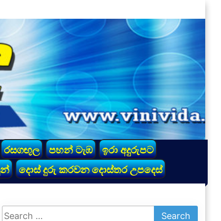
රසගඟුල
පහන් ටැඹ
ඉරා අදුරුපට
න්
දොස් දුරු කරවන දොස්තර උපදෙස්