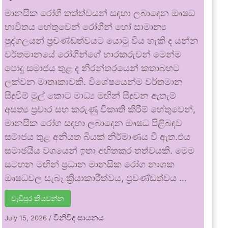
මානසික රෝගී තත්ත්වයන් සඳහා ලබාදෙන ඖෂධ
භාවිතය හේතුවෙන් රෝගීන් හෝ සාමාන්‍ය
පුද්ගලයන් ප්‍රචණ්ඩත්වයට යොමු විය හැකි ද යන්න
වර්තමානයේ රෝගීන්ගේ භාරකරුවන් මෙන්ම
පොදු සමාජය තුළ ද නිරන්තරයෙන් කතාබහට
ලක්වන මාතෘකාවකි. විශේෂයෙන්ම වර්තමාන
සිදුවීම් මුල් කොට මාධ්‍ය මඟින් සිදුවන ඇතැම්
අසත්‍ය ප්‍රචාර සහ කරුණු විකෘති කිරීම් හේතුවෙන්,
මානසික රෝග සඳහා ලබාදෙන ඖෂධ පිළිබඳව
සමාජය තුළ අනියත බියක් නිර්මාණය වී ඇත.එය
සමාජයීය වශයෙන් ඉතා අහිතකර තත්වයකි. මෙම
සටහන මඟින් ප්‍රධාන මානසික රෝග නාශක
ඖෂධවල සැබෑ ක්‍රියාකාරීත්වය, ප්‍රචණ්ඩත්වය …
වැඩිපුර කියවන්න
විනිවිද සායනය
July 15, 2026
/