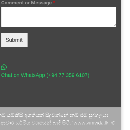
Comment or Message
*
Submit
Chat on WhatsApp (+94 77 359 6107)
 යම්කිසි අගතියක් සිදුවන්නේ නම් එම පුද්ගලයා
ාර ධර්මීය වශයෙන් බැඳී සිටී. 'www.vinivida.lk' ©