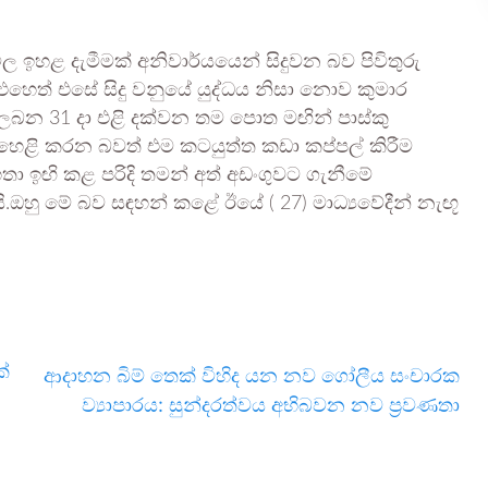
මිල ඉහළ දැමීමක් අනිවාර්යයෙන් සිදුවන බව පිවිතුරු
ෙත් එසේ සිදු වනුයේ යුද්ධය නිසා නොව කුමාර
ම ලබන 31 දා එළි දක්වන තම පොත මඟින් පාස්කු
 හෙළි කරන බවත් එම කටයුත්ත කඩා කප්පල් කිරීම
හතා ඉඟි කළ පරිදි තමන් අත් අඩංගුවට ගැනීමේ
.ඔහු මේ බව සඳහන් කළේ ඊයේ ( 27) මාධ්‍යවේදීන් නැඟූ
්
ආදාහන බිම් තෙක් විහිද යන නව ගෝලීය සංචාරක
ව්‍යාපාරය: සුන්දරත්වය අභිබවන නව ප්‍රවණතා