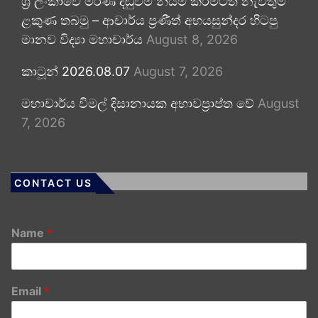
ශ්‍රී ලංකාවේ මරණ දඬුවම නියම කිරීමටත් නැවතුම්
ළකුණ තබමු – ආචාර්ය ප්‍රණීත් අභයසුන්දර හිටපු
මානව විද්‍යා මහාචාර්ය
August 8, 2026
කාටූන් 2026.08.07
August 7, 2026
මහාචාර්ය විමල් දිසානායක අභාවප්‍රාප්ත වේ
August
7, 2026
CONTACT US
Name
*
Email
*