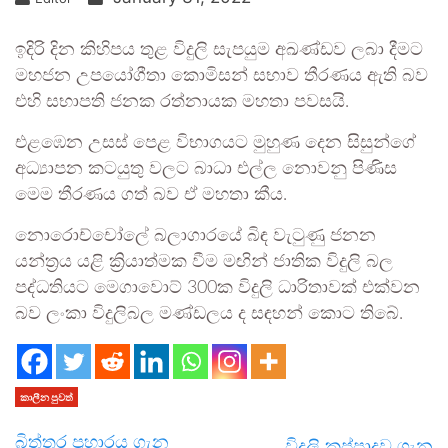
ඉදිරි දින කිහිපය තුළ විදුලි සැපයුම අඛණ්ඩව ලබා දීමට
මහජන උපයෝගීතා කොමිසන් සභාව තීරණය ඇති බව
එහි සභාපති ජනක රත්නායක මහතා පවසයි.
එළඹෙන උසස් පෙළ විභාගයට මුහුණ දෙන සිසුන්ගේ
අධ්‍යාපන කටයුතු වලට බාධා එල්ල නොවනු පිණිස
මෙම තීරණය ගත් බව ඒ මහතා කීය.
නොරොච්චෝලේ බලාගාරයේ බිඳ වැටුණු ජනන
යන්ත්‍රය යළි ක්‍රියාත්මක වීම මඟින් ජාතික විදුලි බල
පද්ධතියට මෙගාවොට් 300ක විදුලි ධාරිතාවක් එක්වන
බව ලංකා විදුලිබල මණ්ඩලය ද සඳහන් කොට තිබේ.
කාලීන පුවත්
බිත්තර ප්‍රහාරය ගැන
විදුලි කප්පාදුව ගැන