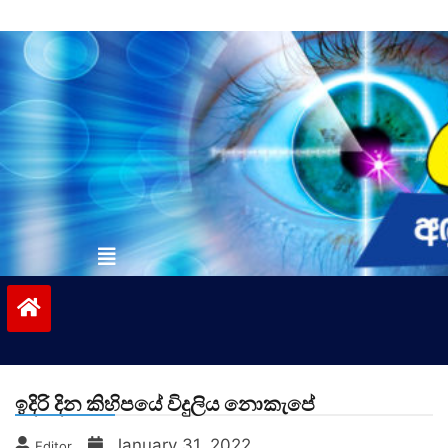
Skip
to
content
vinivida.lk
ඉදිරි දින කිහිපයේ විදුලිය නොකැපේ
January 31, 2022
Editor