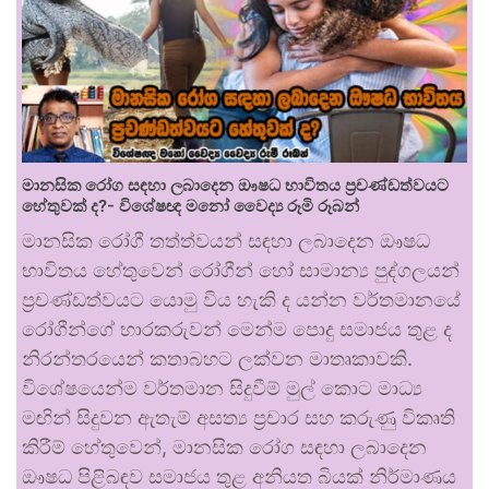
මානසික රෝග සඳහා ලබාදෙන ඖෂධ භාවිතය ප්‍රචණ්ඩත්වයට
හේතුවක් ද?- විශේෂඥ මනෝ වෛද්‍ය රූමි රූබන්
මානසික රෝගී තත්ත්වයන් සඳහා ලබාදෙන ඖෂධ
භාවිතය හේතුවෙන් රෝගීන් හෝ සාමාන්‍ය පුද්ගලයන්
ප්‍රචණ්ඩත්වයට යොමු විය හැකි ද යන්න වර්තමානයේ
රෝගීන්ගේ භාරකරුවන් මෙන්ම පොදු සමාජය තුළ ද
නිරන්තරයෙන් කතාබහට ලක්වන මාතෘකාවකි.
විශේෂයෙන්ම වර්තමාන සිදුවීම් මුල් කොට මාධ්‍ය
මඟින් සිදුවන ඇතැම් අසත්‍ය ප්‍රචාර සහ කරුණු විකෘති
කිරීම් හේතුවෙන්, මානසික රෝග සඳහා ලබාදෙන
ඖෂධ පිළිබඳව සමාජය තුළ අනියත බියක් නිර්මාණය