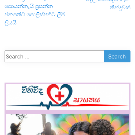
සොයන්නැයි ප්‍රසන්න
තීන්දුවක්
ජනපතිට පොලිස්පතිට ලිපි
ලියයි