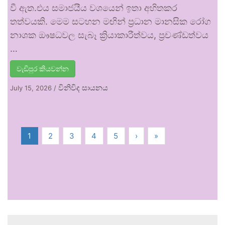
වී ඇත.එය සමාජයීය වශයෙන් ඉතා අහිතකර
තත්වයකි. මෙම සටහන මඟින් ප්‍රධාන මානසික රෝග
නාශක ඖෂධවල සැබෑ ක්‍රියාකාරීත්වය, ප්‍රචණ්ඩත්වය
…
වැඩිපුර කියවන්න
විනිවිද සායනය
July 15, 2026
/
1
2
3
4
5
›
»
.