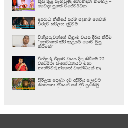
කුස තුළ සැඟවුණු නොනිදන කම්හල –
වෛද්‍ය සුගත් විජේවර්ධන
අපරාධ නීතියේ පරම පදනම හෙවත්
වරදට සරිලන දඬුවම
විනිසුරුවන්ගේ විශ්‍රාම වයස දීර්ඝ කිරීම
“දොවාගත් කිරි කළයට ගොම මුසු
කිරීමක්”
විනිසුරු විශ්‍රාම වයස දිගු කිරීමේ 22
ව්‍යවස්ථා සංශෝධනයට මහා
නාහිමිවරුන්ගෙන් විරෝධයක් නෑ
සිරිලක සොබා දම් අසිරිය ලොවට
කියාපාන දිවියන් ගේ දිවි සුරකිමු