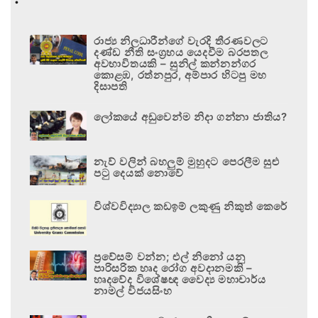
රාජ්‍ය නිලධාරීන්ගේ වැරදි තීරණවලට
දණ්ඩ නීති සංග්‍රහය යෙදවීම බරපතල
අවභාවිතයකි – සුනිල් කන්නන්ගර
කොළඹ, රත්නපුර, අම්පාර හිටපු මහ
දිසාපති
ලෝකයේ අඩුවෙන්ම නිදා ගන්නා ජාතිය?
නැව් වලින් බහලුම් මුහුදට පෙරලීම සුළු
පටු දෙයක් නොවේ
විශ්වවිද්‍යාල කඩඉම් ලකුණු නිකුත් කෙරේ
ප්‍රවේසම් වන්න; එල් නිනෝ යනු
පාරිසරික හෘද රෝග අවදානමකි –
හෘදවේද විශේෂඥ වෛද්‍ය මහාචාර්ය
නාමල් විජයසිංහ