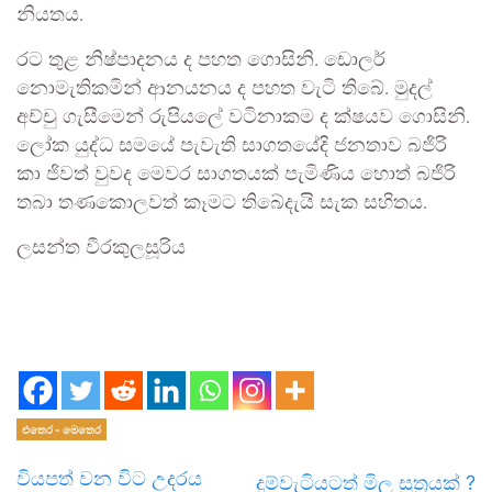
නියතය.
රට තුළ නිෂ්පාදනය ද පහත ගොසිනි. ඩොලර්
නොමැතිකමින් ආනයනය ද පහත වැටි තිබේ. මුදල්
අච්චු ගැසීමෙන් රුපියලේ වටිනාකම ද ක්ෂයව ගොසිනි.
ලෝක යුද්ධ සමයේ පැවැති සාගතයේදි ජනතාව බජිරි
කා ජිවත් වුවද මෙවර සාගතයක් පැමිණිය හොත් බජිරි
තබා තණකොලවත් කෑමට තිබේදැයි සැක සහිතය.
ලසන්ත වීරකුලසූරිය
එතෙර - මෙතෙර
වියපත් වන විට උදරය
දුම්වැටියටත් මිල සූත්‍රයක් ?