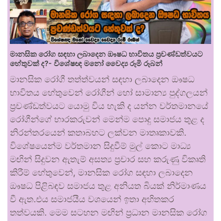
මානසික රෝග සඳහා ලබාදෙන ඖෂධ භාවිතය ප්‍රචණ්ඩත්වයට
හේතුවක් ද?- විශේෂඥ මනෝ වෛද්‍ය රූමි රූබන්
මානසික රෝගී තත්ත්වයන් සඳහා ලබාදෙන ඖෂධ
භාවිතය හේතුවෙන් රෝගීන් හෝ සාමාන්‍ය පුද්ගලයන්
ප්‍රචණ්ඩත්වයට යොමු විය හැකි ද යන්න වර්තමානයේ
රෝගීන්ගේ භාරකරුවන් මෙන්ම පොදු සමාජය තුළ ද
නිරන්තරයෙන් කතාබහට ලක්වන මාතෘකාවකි.
විශේෂයෙන්ම වර්තමාන සිදුවීම් මුල් කොට මාධ්‍ය
මඟින් සිදුවන ඇතැම් අසත්‍ය ප්‍රචාර සහ කරුණු විකෘති
කිරීම් හේතුවෙන්, මානසික රෝග සඳහා ලබාදෙන
ඖෂධ පිළිබඳව සමාජය තුළ අනියත බියක් නිර්මාණය
වී ඇත.එය සමාජයීය වශයෙන් ඉතා අහිතකර
තත්වයකි. මෙම සටහන මඟින් ප්‍රධාන මානසික රෝග