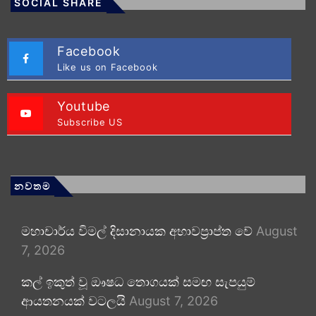
SOCIAL SHARE
Facebook
Like us on Facebook
Youtube
Subscribe US
නවතම
මහාචාර්ය විමල් දිසානායක අභාවප්‍රාප්ත වේ
August
7, 2026
කල් ඉකුත් වූ ඖෂධ තොගයක් සමඟ සැපයුම්
ආයතනයක් වටලයි
August 7, 2026