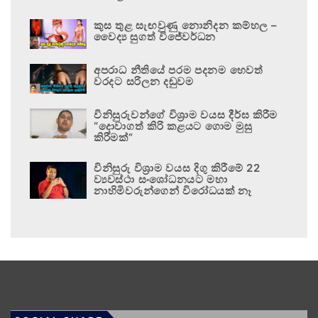
කුස තුළ සැඟවුණු නොනිදන කම්හල –
වෛද්‍ය සුගත් විජේවර්ධන
අපරාධ නීතියේ පරම පදනම හෙවත්
වරදට සරිලන දඬුවම
විනිසුරුවන්ගේ විශ්‍රාම වයස දීර්ඝ කිරීම
“දොවාගත් කිරි කළයට ගොම මුසු
කිරීමක්”
විනිසුරු විශ්‍රාම වයස දිගු කිරීමේ 22
ව්‍යවස්ථා සංශෝධනයට මහා
නාහිමිවරුන්ගෙන් විරෝධයක් නෑ