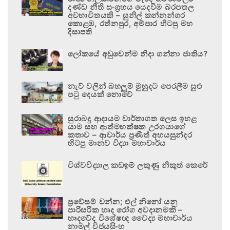
දණ්ඩ නීති සංග්‍රහය යෙදවීම බරපතල
අවභාවිතයකි – සුනිල් කන්නන්ගර
කොළඹ, රත්නපුර, අම්පාර හිටපු මහ
දිසාපති
ලෝකයේ අඩුවෙන්ම නිදා ගන්නා ජාතිය?
නැව් වලින් බහලුම් මුහුදට පෙරලීම සුළු
පටු දෙයක් නොවේ
සුරාබදු ආදායම වාර්තාගත ලෙස ඉහළ
යාම සහ ආත්මභක්ෂක උරගයාගේ
කතාව – ආචාර්ය ප්‍රණීත් අභයසුන්දර
හිටපු මානව විද්‍යා මහාචාර්ය
විශ්වවිද්‍යාල කඩඉම් ලකුණු නිකුත් කෙරේ
ප්‍රවේසම් වන්න; එල් නිනෝ යනු
පාරිසරික හෘද රෝග අවදානමකි –
හෘදවේද විශේෂඥ වෛද්‍ය මහාචාර්ය
නාමල් විජයසිංහ