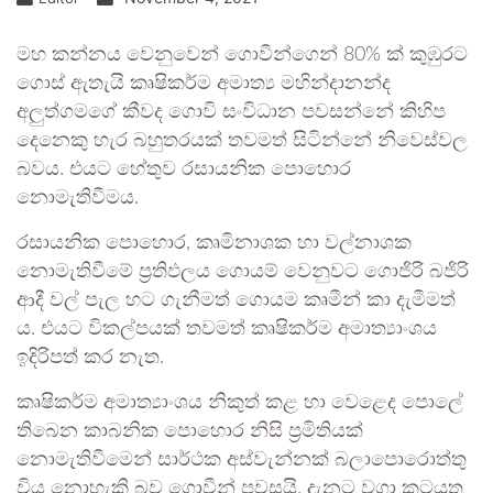
මහ කන්නය වෙනුවෙන් ගොවීන්ගෙන් 80% ක් කුඹුරට
ගොස් ඇතැයි කෘෂිකර්ම අමාත්‍ය මහින්දානන්ද
අලුත්ගමගේ කීවද ගොවි සංවිධාන පවසන්නේ කිහිප
දෙනෙකු හැර බහුතරයක් තවමත් සිටින්නේ නිවෙස්වල
බවය. එයට හේතුව රසායනික පොහොර
නොමැතිවීමය.
රසායනික පොහොර, කෘමිනාශක හා වල්නාශක
නොමැතිවීමේ ප්‍රතිඵලය ගොයම් වෙනුවට ගොජිරි බජිරි
ආදී වල් පැල හට ගැනීමත් ගොයම කෘමීන් කා දැමීමත්
ය. එයට විකල්පයක් තවමත් කෘෂිකර්ම අමාත්‍යාංශය
ඉදිරිපත් කර නැත.
කෘෂිකර්ම අමාත්‍යාංශය නිකුත් කළ හා වෙළෙද පොලේ
තිබෙන කාබනික පොහොර නිසි ප්‍රමිතියක්
නොමැතිවීමෙන් සාර්ථක අස්වැන්නක් බලාපොරොත්තු
විය නොහැකි බව ගොවීන් පවසයි. දැනට වගා කටයුතු