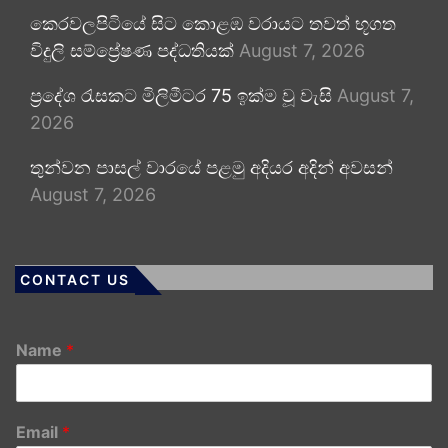
කෙරවලපිටියේ සිට කොළඹ වරායට තවත් භූගත
විදුලි සම්ප්‍රේෂණ පද්ධතියක්
August 7, 2026
ප්‍රදේශ රැසකට මිලිමීටර 75 ඉක්ම වූ වැසි
August 7,
2026
තුන්වන පාසල් වාරයේ පළමු අදියර අදින් අවසන්
August 7, 2026
CONTACT US
Name
*
Email
*