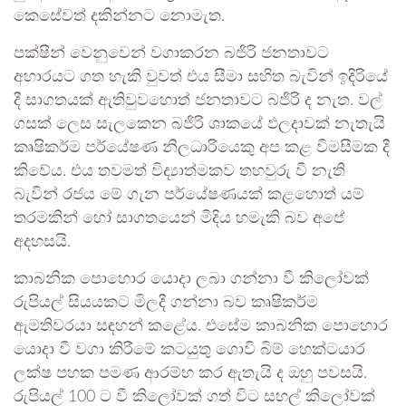
කෙසේවත් දකින්නට නොමැත.
පක්ෂීන් වෙනුවෙන් වගාකරන බජිරි ජනතාවට
අහාරයට ගත හැකි වුවත් එය සීමා සහිත බැවින් ඉදිරියේ
දී සාගතයක් ඇතිවුවහොත් ජනතාවට බජිරි ද නැත. වල්
ගසක් ලෙස සැලකෙන බජිරි ශාකයේ ඵලදාවක් නැතැයි
කෘෂිකර්ම පර්යේෂණ නිලධාරියෙකු අප කළ විමසීමක දී
කිවේය. එය තවමත් විද්‍යාත්මකව තහවුරු වී නැති
බැවින් රජය මේ ගැන පර්යේෂණයක් කළහොත් යම්
තරමකින් හෝ සාගතයෙන් මිදිය හමැකි බව අපේ
අදහසයි.
කාබනික පොහොර යොදා ලබා ගන්නා වී කිලෝවක්
රුපියල් සියයකට මිලදී ගන්නා බව කෘෂිකර්ම
ඇමතිවරයා සඳහන් කළේය. එසේම කාබනික පොහොර
යොදා වී වගා කිරීමේ කටයුතු ගොවි බිම් හෙක්ටයාර
ලක්ෂ පහක පමණ ආරම්භ කර ඇතැයි ද ඔහු පවසයි.
රුපියල් 100 ට වී කිලෝවක් ගත් විට සහල් කිලෝවක්