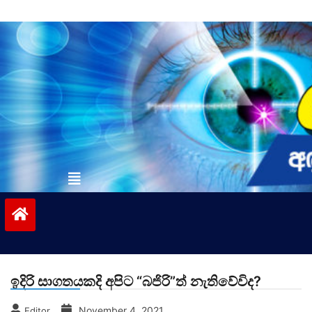
Skip
to
content
vinivida.lk
ඉදිරි සාගතයකදි අපිට “බජිරි”ත් නැතිවේවිද?
November 4, 2021
Editor