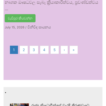
නාශක ඖෂධවල සැබෑ ක්‍රියාකාරීත්වය, ප්‍රචණ්ඩත්වය
…
වැඩිපුර කියවන්න
විනිවිද සායනය
July 15, 2026
/
1
2
3
4
5
›
»
.
රාජ්‍ය නිලධාරීන්ගේ වැරදි තීරණවලට