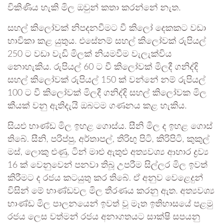
විකිණිය හැකි මිල ඔවුන් කතා කරන්නේ නැත.
සහල් කිලෝවක් නිපදනවීමට වී කිලෝ දෙකකට වඩා
භාවිකා කළ යුතුය. එසේනම් සහල් කිලෝවක් රුපියල්
250 ට වඩා වැඩි මිලක් නියමවීම වැලැක්විය
නොහැකිය. රුපියල් 60 ට වී කිලෝවක් මිලදී ගනිද්දි
සහල් කිලෝවක් රුපියල් 150 ක් වන්නේ නම් රුපියල්
100 ට වී කිලෝවක් මිලදී ගනිද්දි සහල් කිලෝවක මිල
කීයක් වනු ඇතිදැයි ඔබටම ගණනය කළ හැකිය.
සියළු භාණ්ඩ මිල ඉහළ ගොස්ය. සීනි මිල ද ඉහළ ගොස්
තිබේ. සීනි, පරිප්පු, අර්තාපල්, තිරිඟු පිටි, කිරිපිටි, කුකුල්
මස්, ලොකු ළුණු, ටින් මාළු ඇතුළු අත්‍යවශ්‍ය ආහාර ද්‍රව්‍ය
16 ක් වෙනුවෙන් පනවා තිබූ උපරීම සිල්ලර මිල ඉවත්
කිරීමට ද රජය කටයුතු කර තිබේ. ඒ අනුව වෙළෙදුන්
විසින් මේ භාණ්ඩවල මිල තීරණය කරනු ඇත. අත්‍යවශ්‍ය
භාණ්ඩ මිල පාලනයෙන් ඉවත් වූ මෑත ඉතිහාසයේ පළමු
රජය ලෙස වත්මන් රජය අනාගතයට සාක්ෂි සපයනු