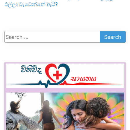
එල්ලා වැටෙන්නේ ඇයි?