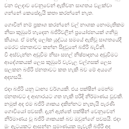
වන ඵලදාව වෙනුවෙන් ඇතිවන සාගතය වළක්වා
ගන්නේ කෙසේදැයි කතා කරන්නේ නැත.
ගොවීන් නම් ප්‍රකාශ කරන්නේ වල් නාශක නොමැතිකම
නිසා කුඹුරේ හැදෙන බජිරිවලින් ප්‍රයෝජනයක් ගනිමු
කියාය. ඒ මන්ද ලෝක යුද්ධය සමයේ ඇතිවූ සාගතයේදී
මෙරට ජනතාවට කන්න සිදුවුනේ බජිරි බැවිනි.
වී අස්වැන්න අඩුවීම නිසා සහල් නිෂ්පාදනය අඩුවීමට
ආදේශකයක් ලෙස කුඹුරේ වැවැල වල්ගසක් ලෙස
සලකන බජිරි ජනතාවට කත හැකි බව මේ අයගේ
අදහසයි.
එදා බජිරි යනු ධාන්‍ය වර්ගයකි. එය පක්ෂීන් මෙන්ම
ජනතාවට ද ආහාරයට ගත හැකි පරිදි නිර්මාණය වූවකි.
නමුත් අද එම බජිරි ශාකය දකින්නට නැතැයි පැරණි
ගොවියෝ පවසති. දැන් ඇත්තේ පක්ෂීන් වෙනුවෙන්
නිර්මාණය වූ බජිරි ශාකයක් බව ඔවුන්ගේ පවසයි. එදා
මුං ඇටයකට ආසන්න ප්‍රමාණයක පැවැති බජිරි අද