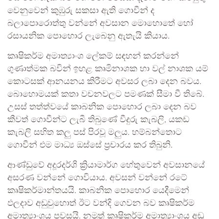
වෙනුවෙන් කුඹුරු සකසා ඇති ගොවීන් ද
බලාපොරොත්තු වන්නේ අවසාන මොහොතේ හෝ
රසායනික පොහොර ලැබෙනු ඇතැයි කියාය.
කෘෂිකර්ම අමාත්‍යාංශ ලේකම් සඳහන් කරන්නේ
ගුණාත්මක බවින් ඉහළ කෘමිනාශක හා වල් නාශක යම්
කොටසක් ආනයනය කිරීමට අවසර ලබා දෙන බවය.
බොහොමයක් කතා වචනවලට පමණක් සීමා වී තිබේ.
උසස් තත්ත්වයේ කාබනික පොහොර ලබා දෙන බව
කීවත් ගොවීන්ට ලැබී තිබුණේ වීදුරු කැබලි, යකඩ
කැබලි සහිත කලු පස් පිරවූ මලුය. හම්බන්තොට
ගොවීන් එම මාධ්‍ය ඔස්සේ ප්‍රචාරය කර තිබුනි.
ආණ්ඩුවේ අදූරදර්ශි ක්‍රියාමාර්ග හේතුවෙන් අවසානයේ
අසරණ වන්නේ ගොවියාය. අවසන් වන්නේ රටේ
කෘෂිකර්මාන්තයයි. කාබනික පොහොර යෙදීමෙන්
ඵලදාව අඩුවුහොත් ඊට වන්දි ගෙවන බව කෘෂිකර්ම
අමාත්‍යාංශය පවසයි. නමුත් කෘෂිකර්ම අමාත්‍යාංශය අඩු