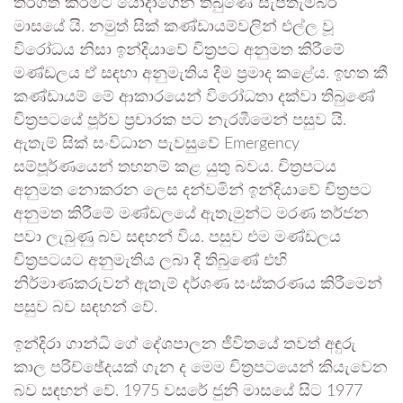
තිරගත කිරීමට යොදාගෙන තිබුණේ සැප්තැම්බර්
මාසයේ යි. නමුත් සික් කණ්ඩායම්වලින් එල්ල වූ
විරෝධය නිසා ඉන්දියාවේ චිත්‍රපට අනුමත කිරීමේ
මණ්ඩලය ඒ සඳහා අනුමැතිය දීම ප්‍රමාද කළේය. ඉහත කී
කණ්ඩායම් මේ ආකාරයෙන් විරෝධතා දක්වා තිබුණේ
චිත්‍රපටයේ පූර්ව ප්‍රචාරක පට නැරඹීමෙන් පසුව යි.
ඇතැම් සික් සංවිධාන පැවසුවේ Emergency
සම්පූර්ණයෙන් තහනම් කළ යුතු බවය. චිත්‍රපටය
අනුමත නොකරන ලෙස දන්වමින් ඉන්දියාවේ චිත්‍රපට
අනුමත කිරීමේ මණ්ඩලයේ ඇතැමුන්ට මරණ තර්ජන
පවා ලැබුණු බව සඳහන් විය. පසුව එම මණ්ඩලය
චිත්‍රපටයට අනුමැතිය ලබා දී තිබුණේ එහි
නිර්මාණකරුවන් ඇතැම් දර්ශණ සංස්කරණය කිරීමෙන්
පසුව බව සඳහන් වේ.
ඉන්දිරා ගාන්ධි ගේ දේශපාලන ජීවිතයේ තවත් අඳුරු
කාල පරිච්ඡේදයක් ගැන ද මෙම චිත්‍රපටයෙන් කියැවෙන
බව සඳහන් වේ. 1975 වසරේ ජුනි මාසයේ සිට 1977