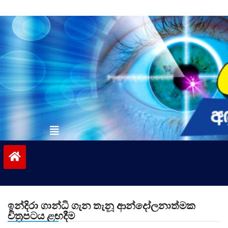
Skip
to
content
vinivida.lk
ඉන්දිරා ගාන්ධි ගැන තැනූ ආන්දෝලනාත්මක
චිත්‍රපටය ළඟදීම