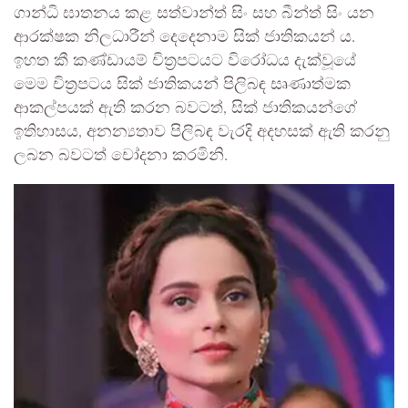
ගාන්ධි ඝාතනය කළ සත්වාන්ත් සිං සහ බීන්ත් සිං යන
ආරක්ෂක නිලධාරීන් දෙදෙනාම සික් ජාතිකයන් ය.
ඉහත කී කණ්ඩායම් චිත්‍රපටයට විරෝධය දැක්වූයේ
මෙම චිත්‍රපටය සික් ජාතිකයන් පිලිබඳ සෘණාත්මක
ආකල්පයක් ඇති කරන බවටත්, සික් ජාතිකයන්ගේ
ඉතිහාසය, අනන්‍යතාව පිලිබඳ වැරදි අදහසක් ඇති කරනු
ලබන බවටත් චෝදනා කරමිනි.