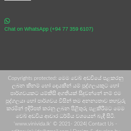
Chat on WhatsApp (+94 77 359 6107)
Copyrights protected: මෙම වෙබ් අඩවියේ පළකරනු
ලබන කිනම් හෝ දෙයකින් යම් පුද්ගලයකුට හෝ
පාර්ශවයකට යම්කිසි අගතියක් සිදුවන්නේ නම් එම
පුද්ගලයා හෝ පාර්ශවය විසින් තම අනන්‍යතාව තහවුරු
කරමින් ඉදිරිපත් කරනු ලබන පිළිතුරු පළකිරීමට මෙම
වෙබ් අඩවිය ආචාර ධර්මීය වශයෙන් බැඳී සිටී.
'www.vinivida.lk' © 2021- 2024| Contact Us -