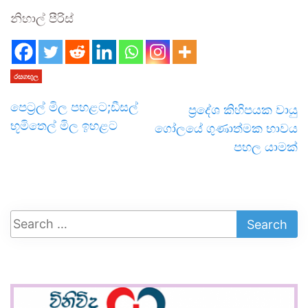
නිහාල් පීරිස්
රසගඟුල
පෙට්‍රල් මිල පහළට;ඩීසල්
ප්‍රදේශ කිහිපයක වායු
භූමිතෙල් මිල ඉහළට
ගෝලයේ ගුණාත්මක භාවය
පහල යාමක්