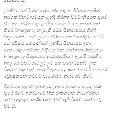
දෙදෙනෙකි.
ඉන්දිරා ගාන්ධි ගේ මෙම දේශපාලන ජීවිතය පසුබිම්
කරගත් සිනමාපටයක් ළඟදී තිරගත වීමට නියමිත අතර
ඒ ගැන මේ දිනවල ඉන්දියාව තුළ විශාල කතාබහක්
තිබේ.Emergency නැමැති මෙම සිනමාපටය හින්දි
චිත්‍රපටයකි. මෙහි ප්‍රධාන චරිතය එනම් ඉන්දිරා ගාන්ධි
ගේ චරිතය රඟපාන්නේ ඉන්දීය සිනමාවේ ඉතා
ආන්දෝලනාත්මක නිළියක වන කන්ගනා රනවුත් ය.
Emergency චිත්‍රපටයේ අධ්‍යක්‍ෂවරිය ද ඇය යි. පසුගිය
කාලයේ විවිධ ගැටලුවලට සහ විරෝධයන්ට ලක්
වීමෙන් පසු දැන් මෙම චිත්‍රපටය ලබන ජනවාරි මාසයේ
ප්‍රේක්‍ෂකයන් හමුවට පැමිණීමට නියමිතව තිබේ.
චිත්‍රපටය මුහුණ දුන් ගැටලු අතර ප්‍රධානම ගැටලුවක්
වූයේ එයට ඉන්දියාවේ සික් ජාතිකයන් නියෝජනය
කරන ඇතැම් කණ්ඩායම්වලින් දැඩි විරෝධයක් එල්ල
වීම යි.