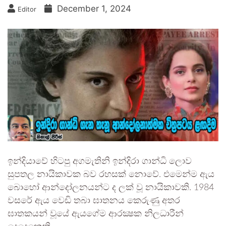
December 1, 2024
Editor
ඉන්දියාවේ හිටපු අගමැතිනි ඉන්දිරා ගාන්ධි ලොව
සුපතල නායිකාවක බව රහසක් නොවේ. එමෙන්ම ඇය
බොහෝ ආන්දෝලනයන්ට ද ලක් වූ නායිකාවකි. 1984
වසරේ ඇය වෙඩි තබා ඝාතනය කෙරුණු අතර
ඝාතකයන් වූයේ ඇයගේම ආරක්‍ෂක නිලධාරීන්