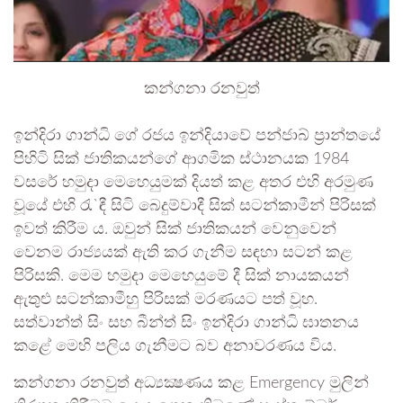
කන්ගනා රනවුත්
ඉන්දිරා ගාන්ධි ගේ රජය ඉන්දියාවේ පන්ජාබ් ප්‍රාන්තයේ
පිහිටි සික් ජාතිකයන්ගේ ආගමික ස්ථානයක 1984
වසරේ හමුදා මෙහෙයුමක් දියත් කළ අතර එහි අරමුණ
වූයේ එහි රැ`ඳී සිටි බෙදුම්වාදී සික් සටන්කාමීන් පිරිසක්
ඉවත් කිරීම ය. ඔවුන් සික් ජාතිකයන් වෙනුවෙන්
වෙනම රාජ්‍යයක් ඇති කර ගැනීම සඳහා සටන් කළ
පිරිසකි. මෙම හමුදා මෙහෙයුමේ දී සික් නායකයන්
ඇතුළු සටන්කාමීහු පිරිසක් මරණයට පත් වූහ.
සත්වාන්ත් සිං සහ බීන්ත් සිං ඉන්දිරා ගාන්ධි ඝාතනය
කළේ මෙහි පලිය ගැනීමට බව අනාවරණය විය.
කන්ගනා රනවුත් අධ්‍යක්‍ෂණය කළ Emergency මුලින්