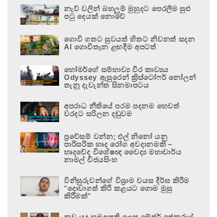
නැව් වලින් බහලුම් මුහුදට පෙරලීම සුළු
පටු දෙයක් නොවේ
ගොවි ගතට සුවයත් හිතට නිවනත් සදන
AI ගොවිතැන ළඟදීම අපටත්
හෝමර්ගේ සම්භාව්‍ය වීර කාව්‍යය
Odyssey ඇසුරෙන් ක්‍රිස්ටෝෆර් නෝලන්
තැනූ දැවැන්ත සිනමාපටය
අපරාධ නීතියේ පරම පදනම හෙවත්
වරදට සරිලන දඬුවම
ප්‍රවේසම් වන්න; එල් නිනෝ යනු
පාරිසරික හෘද රෝග අවදානමකි –
හෘදවේද විශේෂඥ වෛද්‍ය මහාචාර්ය
නාමල් විජයසිංහ
විනිසුරුවන්ගේ විශ්‍රාම වයස දීර්ඝ කිරීම
“දොවාගත් කිරි කළයට ගොම මුසු
කිරීමක්”
නව යුද හමුදාපති ලෙස මේජර් ජෙනරාල්