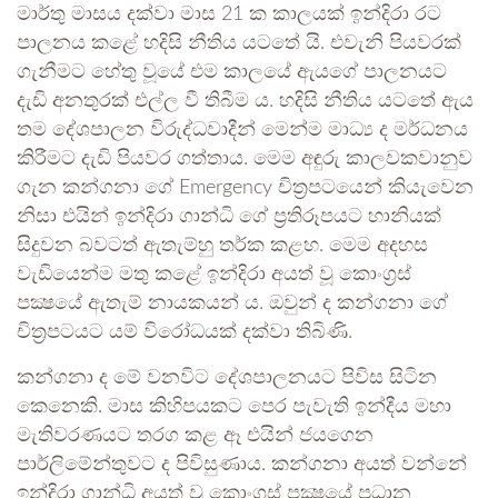
මාර්තු මාසය දක්වා මාස 21 ක කාලයක් ඉන්දිරා රට
පාලනය කළේ හදිසි නීතිය යටතේ යි. එවැනි පියවරක්
ගැනීමට හේතු වූයේ එම කාලයේ ඇයගේ පාලනයට
දැඩි අනතුරක් එල්ල වී තිබීම ය. හදිසි නීතිය යටතේ ඇය
තම දේශපාලන විරුද්ධවාදීන් මෙන්ම මාධ්‍ය ද මර්ධනය
කිරීමට දැඩි පියවර ගත්තාය. මෙම අඳුරු කාලවකවානුව
ගැන කන්ගනා ගේ Emergency චිත්‍රපටයෙන් කියැවෙන
නිසා එයින් ඉන්දිරා ගාන්ධි ගේ ප්‍රතිරූපයට හානියක්
සිදුවන බවටත් ඇතැම්හු තර්ක කළහ. මෙම අදහස
වැඩියෙන්ම මතු කළේ ඉන්දිරා අයත් වූ කොංග්‍රස්
පක්‍ෂයේ ඇතැම් නායකයන් ය. ඔවුන් ද කන්ගනා ගේ
චිත්‍රපටයට යම් විරෝධයක් දක්වා තිබිණි.
කන්ගනා ද මේ වනවිට දේශපාලනයට පිවිස සිටින
කෙනෙකි. මාස කිහිපයකට පෙර පැවැති ඉන්දීය මහා
මැතිවරණයට තරග කළ ඈ එයින් ජයගෙන
පාර්ලිමේන්තුවට ද පිවිසුණාය. කන්ගනා අයත් වන්නේ
ඉන්දිරා ගාන්ධි අයත් වූ කොංග්‍රස් පක්‍ෂයේ ප්‍රධාන