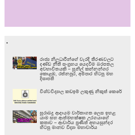
.
රාජ්‍ය නිලධාරීන්ගේ වැරදි තීරණවලට
දණ්ඩ නීති සංග්‍රහය යෙදවීම බරපතල
අවභාවිතයකි – සුනිල් කන්නන්ගර
කොළඹ, රත්නපුර, අම්පාර හිටපු මහ
දිසාපති
විශ්වවිද්‍යාල කඩඉම් ලකුණු නිකුත් කෙරේ
සුරාබදු ආදායම වාර්තාගත ලෙස ඉහළ
යාම සහ ආත්මභක්ෂක උරගයාගේ
කතාව – ආචාර්ය ප්‍රණීත් අභයසුන්දර
හිටපු මානව විද්‍යා මහාචාර්ය