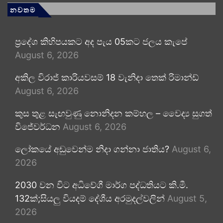
නවතම
ප්‍රදේශ කිහිපයකට අද පැය 05කට ජලය කැපේ
August 6, 2026
අකිල විරාජ් කාරියවසම් 18 වැනිදා තෙක් රිමාන්ඩ්
August 6, 2026
කුස තුළ සැඟවුණු නොනිදන කම්හල – වෛද්‍ය සුගත්
විජේවර්ධන
August 6, 2026
ලෝකයේ අඩුවෙන්ම නිදා ගන්නා ජාතිය?
August 6,
2026
2030 වන විට අධිවේගී මාර්ග පද්ධතියට කි.මී.
132ක්;සියලු වියදම් දේශීය අරමුදල්වලින්
August 5,
2026