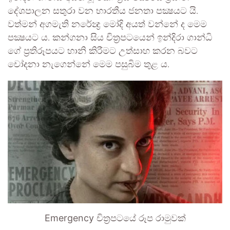
දේශපාලන සතුරා වන භාරතීය ජනතා පක්‍ෂයට යි.
වත්මන් අගමැති නරේන්‍ද්‍ර මෝදි අයත් වන්නේ ද මෙම
පක්‍ෂයට ය. කන්ගනා සිය චිත්‍රපටයෙන් ඉන්දිරා ගාන්ධි
ගේ ප්‍රතිරූපයට හානි කිරීමට උත්සාහ කරන බවට
චෝදනා නැගෙන්නේ මෙම පසුබිම තුළ ය.
Emergency චිත්‍රපටයේ රූප රාමුවක්