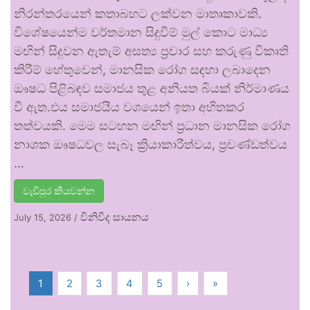
නිරන්තරයෙන් කතාබහට ලක්වන මාතෘකාවකි.
විශේෂයෙන්ම වර්තමාන සිදුවීම් මුල් කොට මාධ්‍ය
මඟින් සිදුවන ඇතැම් අසත්‍ය ප්‍රචාර සහ කරුණු විකෘති
කිරීම් හේතුවෙන්, මානසික රෝග සඳහා ලබාදෙන
ඖෂධ පිළිබඳව සමාජය තුළ අනියත බියක් නිර්මාණය
වී ඇත.එය සමාජයීය වශයෙන් ඉතා අහිතකර
තත්වයකි. මෙම සටහන මඟින් ප්‍රධාන මානසික රෝග
නාශක ඖෂධවල සැබෑ ක්‍රියාකාරීත්වය, ප්‍රචණ්ඩත්වය
…
වැඩිපුර කියවන්න
විනිවිද සායනය
July 15, 2026
/
1
2
3
4
5
›
»