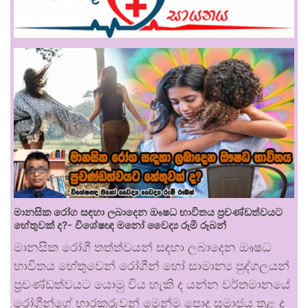
මානසික රෝග සඳහා ලබාදෙන ඖෂධ භාවිතය ප්‍රචණ්ඩත්වයට
හේතුවක් ද?- විශේෂඥ මනෝ වෛද්‍ය රූමි රූබන්
මානසික රෝගී තත්ත්වයන් සඳහා ලබාදෙන ඖෂධ
භාවිතය හේතුවෙන් රෝගීන් හෝ සාමාන්‍ය පුද්ගලයන්
ප්‍රචණ්ඩත්වයට යොමු විය හැකි ද යන්න වර්තමානයේ
රෝගීන්ගේ භාරකරුවන් මෙන්ම පොදු සමාජය තුළ ද