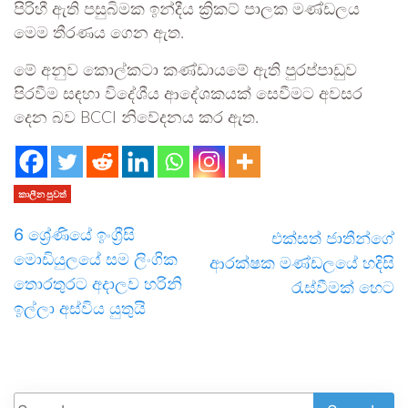
පිරිහී ඇති පසුබිමක ඉන්දීය ක්‍රිකට් පාලක මණ්ඩලය
මෙම තීරණය ගෙන ඇත.
මේ අනුව කොල්කටා කණ්ඩායමේ ඇති පුරප්පාඩුව
පිරවීම සඳහා විදේශීය ආදේශකයක් සෙවීමට අවසර
දෙන බව BCCI නිවේදනය කර ඇත.
කාලීන පුවත්
6 ශ්‍රේණියේ ඉංග්‍රීසි
එක්සත් ජාතීන්ගේ
මොඩියුලයේ සම ලිංගික
ආරක්ෂක මණ්ඩලයේ හදිසි
තොරතුරට අදාලව හරිනි
රැස්වීමක් හෙට
ඉල්ලා අස්විය යුතුයි