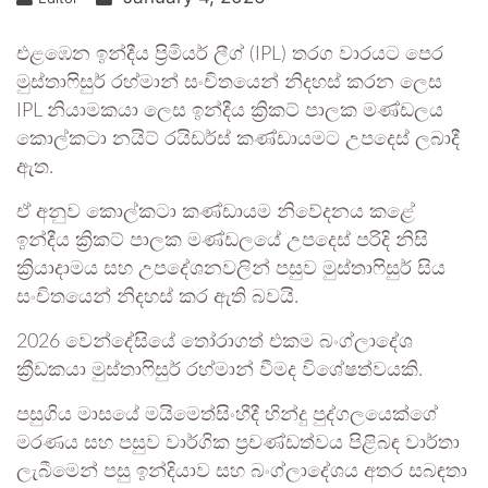
එළඹෙන ඉන්දීය ප්‍රිමියර් ලීග් (IPL) තරග වාරයට පෙර
මුස්තාෆිසුර් රහ්මාන් සංචිතයෙන් නිදහස් කරන ලෙස
IPL නියාමකයා ලෙස ඉන්දීය ක්‍රිකට් පාලක මණ්ඩලය
කොල්කටා නයිට් රයිඩර්ස් කණ්ඩායමට උපදෙස් ලබාදී
ඇත.
ඒ අනුව කොල්කටා කණ්ඩායම නිවේදනය කළේ
ඉන්දීය ක්‍රිකට් පාලක මණ්ඩලයේ උපදෙස් පරිදි නිසි
ක්‍රියාදාමය සහ උපදේශනවලින් පසුව මුස්තාෆිසුර් සිය
සංචිතයෙන් නිදහස් කර ඇති බවයි.
2026 වෙන්දේසියේ තෝරාගත් එකම බංග්ලාදේශ
ක්‍රීඩකයා මුස්තාෆිසුර් රහ්මාන් වීමද විශේෂත්වයකි.
පසුගිය මාසයේ මයිමෙත්සිංහීදී හින්දු පුද්ගලයෙක්ගේ
මරණය සහ පසුව වාර්ගික ප්‍රචණ්ඩත්වය පිළිබඳ වාර්තා
ලැබීමෙන් පසු ඉන්දියාව සහ බංග්ලාදේශය අතර සබඳතා