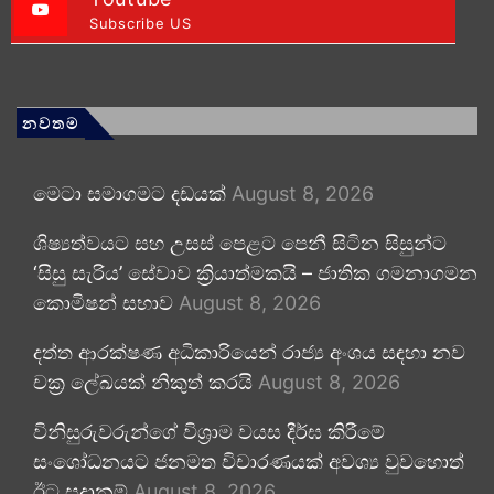
Subscribe US
නවතම
මෙටා සමාගමට දඩයක්
August 8, 2026
ශිෂ්‍යත්වයට සහ උසස් පෙළට පෙනී සිටින සිසුන්ට
‘සිසු සැරිය’ සේවාව ක්‍රියාත්මකයි – ජාතික ගමනාගමන
කොමිෂන් සභාව
August 8, 2026
දත්ත ආරක්ෂණ අධිකාරියෙන් රාජ්‍ය අංශය සඳහා නව
චක්‍ර ලේඛයක් නිකුත් කරයි
August 8, 2026
විනිසුරුවරුන්ගේ විශ්‍රාම වයස දීර්ඝ කිරීමේ
සංශෝධනයට ජනමත විචාරණයක් අවශ්‍ය වුවහොත්
ඊට සූදානම්
August 8, 2026