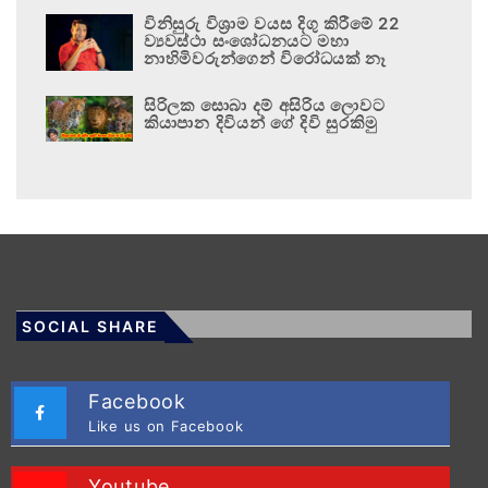
විනිසුරු විශ්‍රාම වයස දිගු කිරීමේ 22
ව්‍යවස්ථා සංශෝධනයට මහා
නාහිමිවරුන්ගෙන් විරෝධයක් නෑ
සිරිලක සොබා දම් අසිරිය ලොවට
කියාපාන දිවියන් ගේ දිවි සුරකිමු
SOCIAL SHARE
Facebook
Like us on Facebook
Youtube