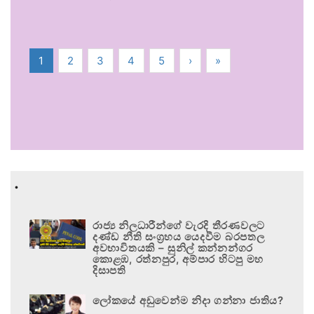
1
2
3
4
5
›
»
.
රාජ්‍ය නිලධාරීන්ගේ වැරදි තීරණවලට
දණ්ඩ නීති සංග්‍රහය යෙදවීම බරපතල
අවභාවිතයකි – සුනිල් කන්නන්ගර
කොළඹ, රත්නපුර, අම්පාර හිටපු මහ
දිසාපති
ලෝකයේ අඩුවෙන්ම නිදා ගන්නා ජාතිය?