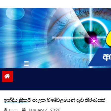
Skip
to
content
vinivida.lk
ඉන්දීය ක්‍රිකට් පාලක මණ්ඩලයෙන් දැඩි තීරණයක්
January 4, 2026
Editor