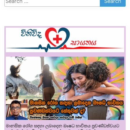
මානසික රෝග සඳහා ලබාදෙන ඖෂධ භාවිතය ප්‍රචණ්ඩත්වයට