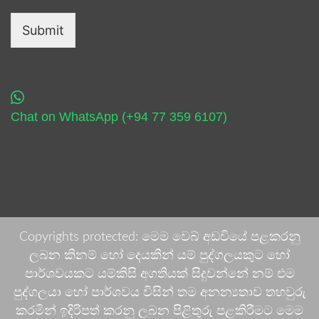
Submit
Chat on WhatsApp (+94 77 359 6107)
Copyrights protected: මෙම වෙබ් අඩවියේ පළකරනු
ලබන කිනම් හෝ දෙයකින් යම් පුද්ගලයකුට හෝ
පාර්ශවයකට යම්කිසි අගතියක් සිදුවන්නේ නම් එම
පුද්ගලයා හෝ පාර්ශවය විසින් තම අනන්‍යතාව තහවුරු
කරමින් ඉදිරිපත් කරනු ලබන පිළිතුරු පළකිරීමට මෙම