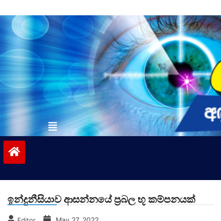
Skip
to
content
vinivida.lk
ඉන්දුනීසියාව ආසන්නයේ ප්‍රබල භූ කම්පනයක්
May 27, 2022
Editor