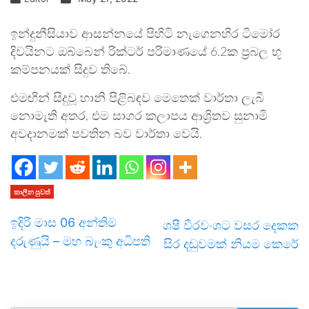
ඉන්දුනීසියාව ආසන්නයේ පිහිටි නැගෙනහිර ටිමෝර
දිවයිනට ඔබ්බෙන් රික්ටර් පරිමාණයේ 6.2ක ප්‍රබල භූ
කම්පනයක් සිදුව තිබේ.
එමඟින් සිදුවූ හානි පිළිබඳව මෙතෙක් වාර්තා ලැබී
නොමැති අතර, එම සාගර කලාපය ආශ්‍රිතව සුනාමි
අවදානමක් පවතින බව වාර්තා වෙයි.
කාලීන පුවත්
ඉදිරි මාස 06 අන්තිම
ශෂී වීරවංශට වසර දෙකක
දරුණුයි – මහ බැංකු අධිපති
සිර දඬුවමක් නියම කෙරේ