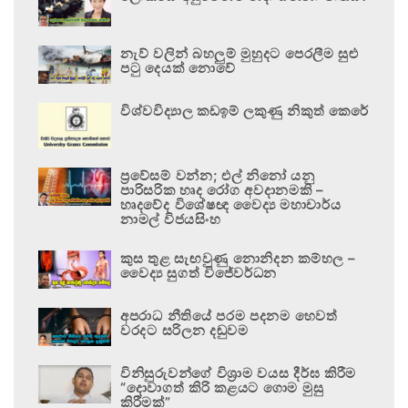
නැව් වලින් බහලුම් මුහුදට පෙරලීම සුළු
පටු දෙයක් නොවේ
විශ්වවිද්‍යාල කඩඉම් ලකුණු නිකුත් කෙරේ
ප්‍රවේසම් වන්න; එල් නිනෝ යනු
පාරිසරික හෘද රෝග අවදානමකි –
හෘදවේද විශේෂඥ වෛද්‍ය මහාචාර්ය
නාමල් විජයසිංහ
කුස තුළ සැඟවුණු නොනිදන කම්හල –
වෛද්‍ය සුගත් විජේවර්ධන
අපරාධ නීතියේ පරම පදනම හෙවත්
වරදට සරිලන දඬුවම
විනිසුරුවන්ගේ විශ්‍රාම වයස දීර්ඝ කිරීම
“දොවාගත් කිරි කළයට ගොම මුසු
කිරීමක්”