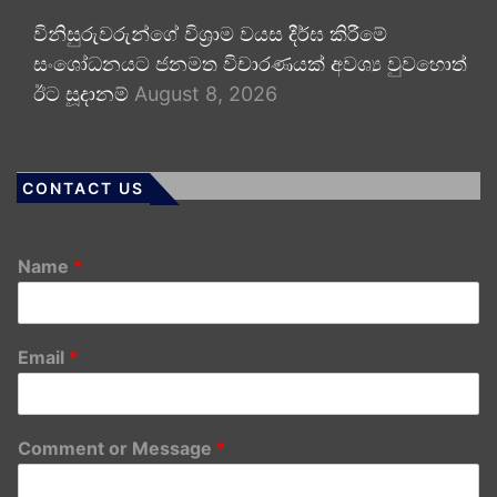
විනිසුරුවරුන්ගේ විශ්‍රාම වයස දීර්ඝ කිරීමේ
සංශෝධනයට ජනමත විචාරණයක් අවශ්‍ය වුවහොත්
ඊට සූදානම්
August 8, 2026
CONTACT US
Name
*
Email
*
Comment or Message
*