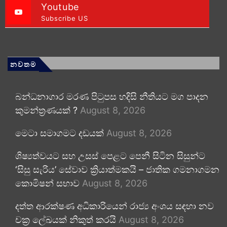
Youtube
Subscribe US
නවතම
බන්ධනාගාර මරණ පිටුපස හදිසි නීතියට මග පාදන
කුමන්ත්‍රණයක් ?
August 8, 2026
මෙටා සමාගමට දඩයක්
August 8, 2026
ශිෂ්‍යත්වයට සහ උසස් පෙළට පෙනී සිටින සිසුන්ට
‘සිසු සැරිය’ සේවාව ක්‍රියාත්මකයි – ජාතික ගමනාගමන
කොමිෂන් සභාව
August 8, 2026
දත්ත ආරක්ෂණ අධිකාරියෙන් රාජ්‍ය අංශය සඳහා නව
චක්‍ර ලේඛයක් නිකුත් කරයි
August 8, 2026