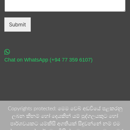
Submit
Chat on WhatsApp (+94 77 359 6107)
Copyrights protected: මෙම වෙබ් අඩවියේ පළකරනු
ලබන කිනම් හෝ දෙයකින් යම් පුද්ගලයකුට හෝ
පාර්ශවයකට යම්කිසි අගතියක් සිදුවන්නේ නම් එම