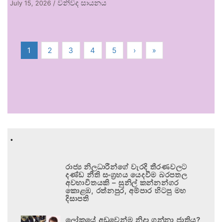
විනිවිද සායනය
July 15, 2026
/
1
2
3
4
5
›
»
.
රාජ්‍ය නිලධාරීන්ගේ වැරදි තීරණවලට
දණ්ඩ නීති සංග්‍රහය යෙදවීම බරපතල
අවභාවිතයකි – සුනිල් කන්නන්ගර
කොළඹ, රත්නපුර, අම්පාර හිටපු මහ
දිසාපති
ලෝකයේ අඩුවෙන්ම නිදා ගන්නා ජාතිය?