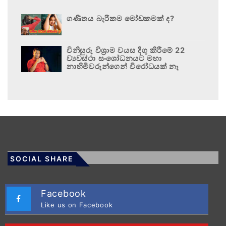
ගණිතය බැරිකම මෝඩකමක් ද?
විනිසුරු විශ්‍රාම වයස දිගු කිරීමේ 22
ව්‍යවස්ථා සංශෝධනයට මහා
නාහිමිවරුන්ගෙන් විරෝධයක් නෑ
SOCIAL SHARE
Facebook
Like us on Facebook