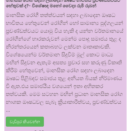
මානසික රෝග සඳහා ලබාදෙන ඖෂධ භාවිතය ප්‍රචණ්ඩත්වයට
හේතුවක් ද?- විශේෂඥ මනෝ වෛද්‍ය රූමි රූබන්
මානසික රෝගී තත්ත්වයන් සඳහා ලබාදෙන ඖෂධ
භාවිතය හේතුවෙන් රෝගීන් හෝ සාමාන්‍ය පුද්ගලයන්
ප්‍රචණ්ඩත්වයට යොමු විය හැකි ද යන්න වර්තමානයේ
රෝගීන්ගේ භාරකරුවන් මෙන්ම පොදු සමාජය තුළ ද
නිරන්තරයෙන් කතාබහට ලක්වන මාතෘකාවකි.
විශේෂයෙන්ම වර්තමාන සිදුවීම් මුල් කොට මාධ්‍ය
මඟින් සිදුවන ඇතැම් අසත්‍ය ප්‍රචාර සහ කරුණු විකෘති
කිරීම් හේතුවෙන්, මානසික රෝග සඳහා ලබාදෙන
ඖෂධ පිළිබඳව සමාජය තුළ අනියත බියක් නිර්මාණය
වී ඇත.එය සමාජයීය වශයෙන් ඉතා අහිතකර
තත්වයකි. මෙම සටහන මඟින් ප්‍රධාන මානසික රෝග
නාශක ඖෂධවල සැබෑ ක්‍රියාකාරීත්වය, ප්‍රචණ්ඩත්වය
…
වැඩිපුර කියවන්න