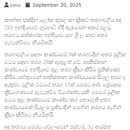
September 30, 2025
Editor
කාන්තා එක්දින ලෝක කුසලාන ක්‍රිකට් තරගාවලිය අද
(30) ඉන්දියාවේ ගුවහාටි හිදී ඇරැඹෙන අතර පළමු
තරගය සත්කාරක ඉන්දියාව සහ ශ්‍රී ලංකාව අතර
පැවැත්වීමට නියමිතයි.
තරගාවලිය සඳහා කණ්ඩායම් 8ක් තරගවදින අතර මූලික
වටය සඳහා තරග 28ක් ඇතුළත් වේ. පාකිස්තාන
කණ්ඩායම ඉන්දියාව තුළ තරග ක්‍රීඩා කිරීම ප්‍රතික්ෂේප
කිරීම හේතුවෙන් පාකිස්තාන කණ්ඩායමේ සියලු තරග ද
ඇතුළුව මූලික වටයේ තරග 11ක් මෙරට ආර්. ප්‍රේමදාස
ක්‍රීඩාංගණයේ පැවැත්වීම විශේෂත්වයකි. මෙවර මූලික
වටය තුළ කණ්ඩායම් කාණ්ඩ කර නොමැති අතර
කණ්ඩායමක් සියලුම ප්‍රතිවාදීන් සමගින් තරග‍ය බැගින්
ක්‍රීඩා කිරීමට නියමිතයි.
අද තරගය මෙරට වේලාවෙන් පස්වරු 3ට ආරම්භ