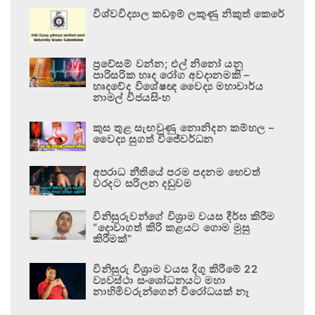
විශ්වවිද්‍යාල කඩඉම් ලකුණු නිකුත් කෙරේ
ප්‍රවේසම් වන්න; එල් නිනෝ යනු
පාරිසරික හෘද රෝග අවදානමකි –
හෘදවේද විශේෂඥ වෛද්‍ය මහාචාර්ය
නාමල් විජයසිංහ
කුස තුළ සැඟවුණු නොනිදන කම්හල –
වෛද්‍ය සුගත් විජේවර්ධන
අපරාධ නීතියේ පරම පදනම හෙවත්
වරදට සරිලන දඬුවම
විනිසුරුවන්ගේ විශ්‍රාම වයස දීර්ඝ කිරීම
“දොවාගත් කිරි කළයට ගොම මුසු
කිරීමක්”
විනිසුරු විශ්‍රාම වයස දිගු කිරීමේ 22
ව්‍යවස්ථා සංශෝධනයට මහා
නාහිමිවරුන්ගෙන් විරෝධයක් නෑ