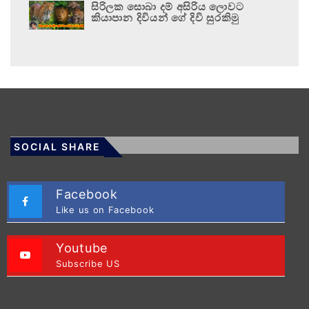
සිරිලක සොබා දම් අසිරිය ලොවට
කියාපාන දිවියන් ගේ දිවි සුරකිමු
SOCIAL SHARE
Facebook
Like us on Facebook
Youtube
Subscribe US