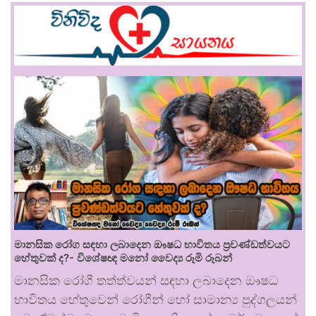
මානසික රෝග සඳහා ලබාදෙන ඖෂධ භාවිතය ප්‍රචණ්ඩත්වයට
හේතුවක් ද?- විශේෂඥ මනෝ වෛද්‍ය රූමි රූබන්
මානසික රෝගී තත්ත්වයන් සඳහා ලබාදෙන ඖෂධ
භාවිතය හේතුවෙන් රෝගීන් හෝ සාමාන්‍ය පුද්ගලයන්