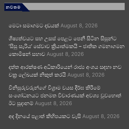
නවතම
මෙටා සමාගමට දඩයක්
August 8, 2026
ශිෂ්‍යත්වයට සහ උසස් පෙළට පෙනී සිටින සිසුන්ට
‘සිසු සැරිය’ සේවාව ක්‍රියාත්මකයි – ජාතික ගමනාගමන
කොමිෂන් සභාව
August 8, 2026
දත්ත ආරක්ෂණ අධිකාරියෙන් රාජ්‍ය අංශය සඳහා නව
චක්‍ර ලේඛයක් නිකුත් කරයි
August 8, 2026
විනිසුරුවරුන්ගේ විශ්‍රාම වයස දීර්ඝ කිරීමේ
සංශෝධනයට ජනමත විචාරණයක් අවශ්‍ය වුවහොත්
ඊට සූදානම්
August 8, 2026
අද දිනයේ පළාත් කිහිපයකට වැසි
August 8, 2026