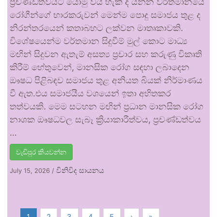
ප්‍රචණ්ඩත්වයට යොමු විය හැකි ද යන්න වර්තමානයේ
රෝගීන්ගේ භාරකරුවන් මෙන්ම පොදු සමාජය තුළ ද
නිරන්තරයෙන් කතාබහට ලක්වන මාතෘකාවකි.
විශේෂයෙන්ම වර්තමාන සිදුවීම් මුල් කොට මාධ්‍ය
මඟින් සිදුවන ඇතැම් අසත්‍ය ප්‍රචාර සහ කරුණු විකෘති
කිරීම් හේතුවෙන්, මානසික රෝග සඳහා ලබාදෙන
ඖෂධ පිළිබඳව සමාජය තුළ අනියත බියක් නිර්මාණය
වී ඇත.එය සමාජයීය වශයෙන් ඉතා අහිතකර
තත්වයකි. මෙම සටහන මඟින් ප්‍රධාන මානසික රෝග
නාශක ඖෂධවල සැබෑ ක්‍රියාකාරීත්වය, ප්‍රචණ්ඩත්වය
…
වැඩිපුර කියවන්න
විනිවිද සායනය
July 15, 2026
/
1
2
3
4
5
›
»