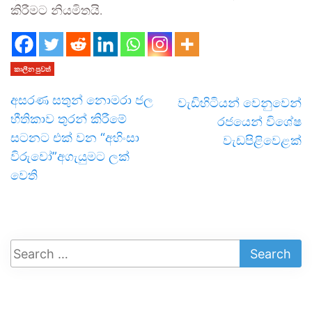
කිරීමට නියමිතයි.
කාලීන පුවත්
අසරණ සතුන් නොමරා ජල
වැඩිහිටියන් වෙනුවෙන්
භීතිකාව තුරන් කිරීමේ
රජයෙන් විශේෂ
සටනට එක් වන “අහිංසා
වැඩපිළිවෙළක්
විරුවෝ”අගැයුමට ලක්
වෙති