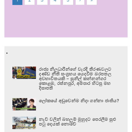
.
රාජ්‍ය නිලධාරීන්ගේ වැරදි තීරණවලට
දණ්ඩ නීති සංග්‍රහය යෙදවීම බරපතල
අවභාවිතයකි – සුනිල් කන්නන්ගර
කොළඹ, රත්නපුර, අම්පාර හිටපු මහ
දිසාපති
ලෝකයේ අඩුවෙන්ම නිදා ගන්නා ජාතිය?
නැව් වලින් බහලුම් මුහුදට පෙරලීම සුළු
පටු දෙයක් නොවේ