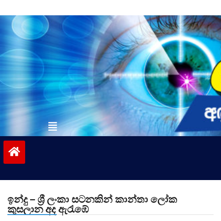
Skip
to
content
vinivida.lk
ඉන්දු – ශ්‍රී ලංකා සටනකින් කාන්තා ලෝක
කුසලාන අද ඇරැඹේ