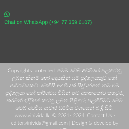
Chat on WhatsApp (+94 77 359 6107)
Copyrights protected: මෙම වෙබ් අඩවියේ පළකරනු
ලබන කිනම් හෝ දෙයකින් යම් පුද්ගලයකුට හෝ
පාර්ශවයකට යම්කිසි අගතියක් සිදුවන්නේ නම් එම
පුද්ගලයා හෝ පාර්ශවය විසින් තම අනන්‍යතාව තහවුරු
කරමින් ඉදිරිපත් කරනු ලබන පිළිතුරු පළකිරීමට මෙම
වෙබ් අඩවිය ආචාර ධර්මීය වශයෙන් බැඳී සිටී.
'www.vinivida.lk' © 2021- 2024| Contact Us -
editor.vinivida@gmail.com |
Design & develop by