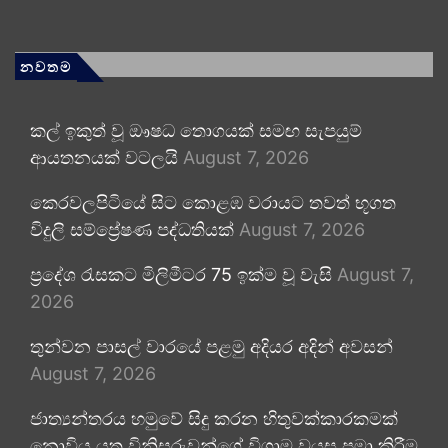
නවතම
කල් ඉකුත් වූ ඖෂධ තොගයක් සමඟ සැපයුම්
ආයතනයක් වටලයි
August 7, 2026
කෙරවලපිටියේ සිට කොළඹ වරායට තවත් භූගත
විදුලි සම්ප්‍රේෂණ පද්ධතියක්
August 7, 2026
ප්‍රදේශ රැසකට මිලිමීටර 75 ඉක්ම වූ වැසි
August 7,
2026
තුන්වන පාසල් වාරයේ පළමු අදියර අදින් අවසන්
August 7, 2026
ජාත්‍යන්තරය හමුවේ සිදු කරන හිතුවක්කාරකමක්
නොවිය යුතු විනිසුරුවන්ගේ විශ්‍රාම වයස පමා කිරීම