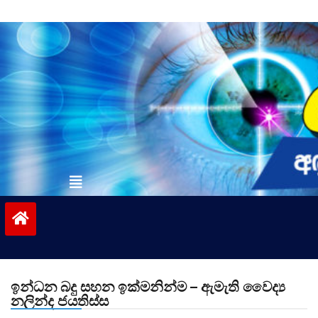
Skip
to
content
vinivida.lk
ඉන්ධන බදු සහන ඉක්මනින්ම – ඇමැති වෛද්‍ය
නලින්ද ජයතිස්ස