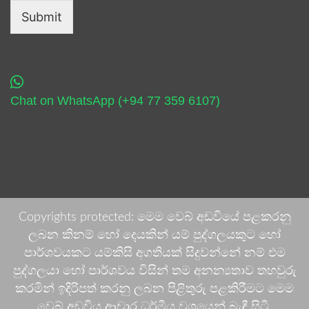
Submit
Chat on WhatsApp (+94 77 359 6107)
Copyrights protected: මෙම වෙබ් අඩවියේ පළකරනු
ලබන කිනම් හෝ දෙයකින් යම් පුද්ගලයකුට හෝ
පාර්ශවයකට යම්කිසි අගතියක් සිදුවන්නේ නම් එම
පුද්ගලයා හෝ පාර්ශවය විසින් තම අනන්‍යතාව තහවුරු
කරමින් ඉදිරිපත් කරනු ලබන පිළිතුරු පළකිරීමට මෙම
වෙබ් අඩවිය ආචාර ධර්මීය වශයෙන් බැඳී සිටී.