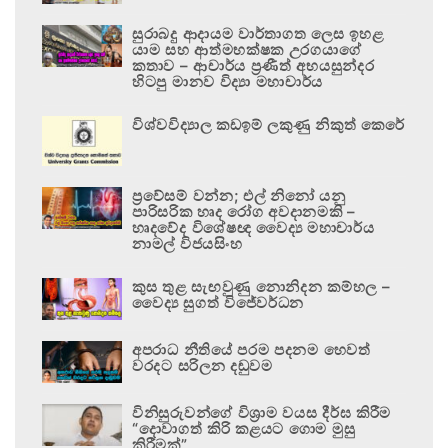
සුරාබදු ආදායම වාර්තාගත ලෙස ඉහළ
යාම සහ ආත්මභක්ෂක උරගයාගේ
කතාව – ආචාර්ය ප්‍රණීත් අභයසුන්දර
හිටපු මානව විද්‍යා මහාචාර්ය
විශ්වවිද්‍යාල කඩඉම් ලකුණු නිකුත් කෙරේ
ප්‍රවේසම් වන්න; එල් නිනෝ යනු
පාරිසරික හෘද රෝග අවදානමකි –
හෘදවේද විශේෂඥ වෛද්‍ය මහාචාර්ය
නාමල් විජයසිංහ
කුස තුළ සැඟවුණු නොනිදන කම්හල –
වෛද්‍ය සුගත් විජේවර්ධන
අපරාධ නීතියේ පරම පදනම හෙවත්
වරදට සරිලන දඬුවම
විනිසුරුවන්ගේ විශ්‍රාම වයස දීර්ඝ කිරීම
“දොවාගත් කිරි කළයට ගොම මුසු
කිරීමක්”