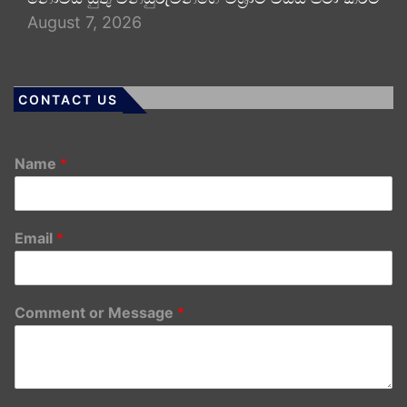
August 7, 2026
CONTACT US
Name
*
Email
*
Comment or Message
*