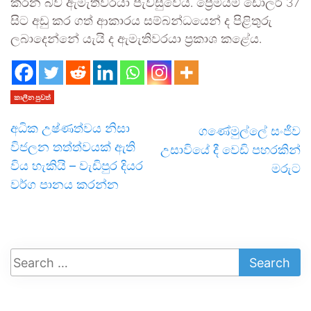
කරන බව ඇමැතිවරයා පැවසුවේය. ප්‍රෙමියම් ඩොලර් 37
සිට අඩු කර ගත් ආකාරය සම්බන්ධයෙන් ද පිළිතුරු
ලබාදෙන්නේ යැයි ද ඇමැතිවරයා ප්‍රකාශ කළේය.
කාලීන පුවත්
අධික උෂ්ණත්වය නිසා
ගණේමුල්ලේ සංජීව
විජලන තත්ත්වයක් ඇති
උසාවියේ දී වෙඩි පහරකින්
විය හැකියි – වැඩිපුර දියර
මරුට
වර්ග පානය කරන්න