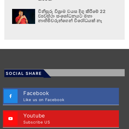
විනිසුරු විශ්‍රාම වයස දිගු කිරීමේ 22
ව්‍යවස්ථා සංශෝධනයට මහා
නාහිමිවරුන්ගෙන් විරෝධයක් නෑ
SOCIAL SHARE
Facebook
Like us on Facebook
Youtube
Subscribe US