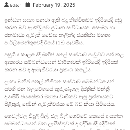
February 19, 2025
Editor
ඉන්ධන සඳහා පනවා ඇති බදු නිශ්චිතවම ඉදිරියේදී අඩු
කරන බව ආණ්ඩුවේ ප්‍රධාන සංවිධායක, සෞඛ්‍ය හා
ජනමාධ්‍ය ඇමැති වෛද්‍ය නලින්ද ජයතිස්ස මහතා
පාර්ලිමේන්තුවේදී ඊයේ (18) පැවසීය.
පසුගිය කාලයේදී ඛනිජ තෙල් සංස්ථාව පාඩුවට පත් කළ
ආකාරය සම්බන්ධයෙන් වාර්තාවක් ඉදිරියේදී ඉදිරිපත්
කරන බව ද ඇමැතිවරයා ප්‍රකාශ කළේය.
ලංකා ඛනිජ තෙල් නීතිගත සංස්ථාව සම්බන්ධයෙන්
සමගි ජන බලවේගයේ කුරුණෑගල දිස්ත්‍රික් මන්ත්‍රී
දයාසිරි ජයසේකර මහතා වාචිකව ඇසූ ප්‍රශ්නයකට
පිළිතුරු දෙමින් ඇමැතිවරයා මේ බව කියා සිටියේය.
ගෙවල්වල විදුලි බිල්, ජල බිල් ගෙව්වේ කෙසේ ද යන්න
සම්බන්ධයෙන් වන ලැයිස්තුවක් ද ඉදිරියේදී ඉදිරිපත්