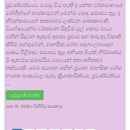
ප්‍රචණ්ඩත්වයට යොමු විය හැකි ද යන්න වර්තමානයේ
රෝගීන්ගේ භාරකරුවන් මෙන්ම පොදු සමාජය තුළ ද
නිරන්තරයෙන් කතාබහට ලක්වන මාතෘකාවකි.
විශේෂයෙන්ම වර්තමාන සිදුවීම් මුල් කොට මාධ්‍ය
මඟින් සිදුවන ඇතැම් අසත්‍ය ප්‍රචාර සහ කරුණු විකෘති
කිරීම් හේතුවෙන්, මානසික රෝග සඳහා ලබාදෙන
ඖෂධ පිළිබඳව සමාජය තුළ අනියත බියක් නිර්මාණය
වී ඇත.එය සමාජයීය වශයෙන් ඉතා අහිතකර
තත්වයකි. මෙම සටහන මඟින් ප්‍රධාන මානසික රෝග
නාශක ඖෂධවල සැබෑ ක්‍රියාකාරීත්වය, ප්‍රචණ්ඩත්වය
…
වැඩිපුර කියවන්න
විනිවිද සායනය
July 15, 2026
/