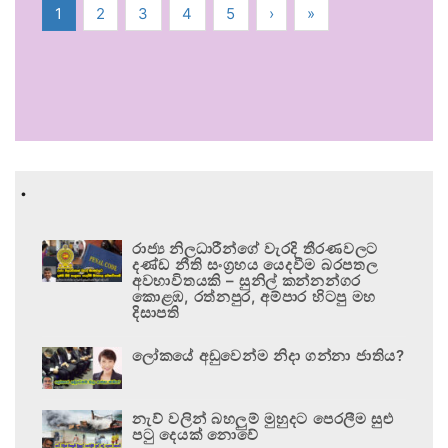
1
2
3
4
5
›
»
.
රාජ්‍ය නිලධාරීන්ගේ වැරදි තීරණවලට
දණ්ඩ නීති සංග්‍රහය යෙදවීම බරපතල
අවභාවිතයකි – සුනිල් කන්නන්ගර
කොළඹ, රත්නපුර, අම්පාර හිටපු මහ
දිසාපති
ලෝකයේ අඩුවෙන්ම නිදා ගන්නා ජාතිය?
නැව් වලින් බහලුම් මුහුදට පෙරලීම සුළු
පටු දෙයක් නොවේ