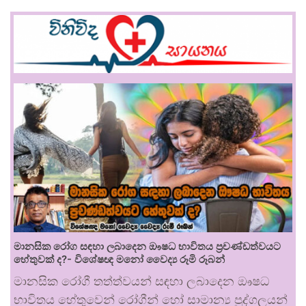
මානසික රෝග සඳහා ලබාදෙන ඖෂධ භාවිතය ප්‍රචණ්ඩත්වයට
හේතුවක් ද?- විශේෂඥ මනෝ වෛද්‍ය රූමි රූබන්
මානසික රෝගී තත්ත්වයන් සඳහා ලබාදෙන ඖෂධ
භාවිතය හේතුවෙන් රෝගීන් හෝ සාමාන්‍ය පුද්ගලයන්