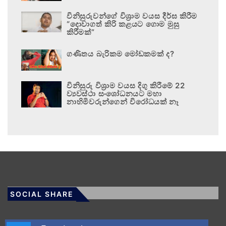
විනිසුරුවන්ගේ විශ්‍රාම වයස දීර්ඝ කිරීම
“දොවාගත් කිරි කළයට ගොම මුසු
කිරීමක්”
ගණිතය බැරිකම මෝඩකමක් ද?
විනිසුරු විශ්‍රාම වයස දිගු කිරීමේ 22
ව්‍යවස්ථා සංශෝධනයට මහා
නාහිමිවරුන්ගෙන් විරෝධයක් නෑ
SOCIAL SHARE