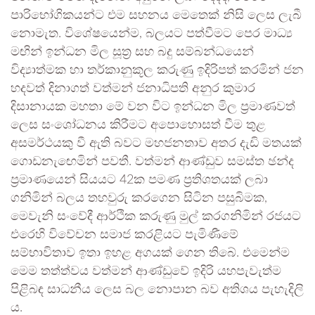
පාරිභෝගිකයන්ට එම සහනය මෙතෙක් නිසි ලෙස ලැබී
නොමැත. විශේෂයෙන්ම, බලයට පත්වීමට පෙර මාධ්‍ය
මඟින් ඉන්ධන මිල සූත්‍ර සහ බදු සම්බන්ධයෙන්
විද්‍යාත්මක හා තර්කානුකූල කරුණු ඉදිරිපත් කරමින් ජන
හදවත් දිනාගත් වත්මන් ජනාධිපති අනුර කුමාර
දිසානායක මහතා මේ වන විට ඉන්ධන මිල ප්‍රමාණවත්
ලෙස සංශෝධනය කිරීමට අපොහොසත් වීම තුළ
අසමර්ථයකු වී ඇති බවට මහජනතාව අතර දැඩි මතයක්
ගොඩනැඟෙමින් පවතී. වත්මන් ආණ්ඩුව සමස්ත ඡන්ද
ප්‍රමාණයෙන් සියයට 42ක පමණ ප්‍රතිශතයක් ලබා
ගනිමින් බලය තහවුරු කරගෙන සිටින පසුබිමක,
මෙවැනි සංවේදී ආර්ථික කරුණු මුල් කරගනිමින් රජයට
එරෙහි විවේචන සමාජ කරළියට පැමිණීමේ
සම්භාවිතාව ඉතා ඉහළ අගයක් ගෙන තිබේ. එමෙන්ම
මෙම තත්ත්වය වත්මන් ආණ්ඩුවේ ඉදිරි යහපැවැත්ම
පිළිබඳ සාධනීය ලෙස බල නොපාන බව අතිශය පැහැදිලි
ය.