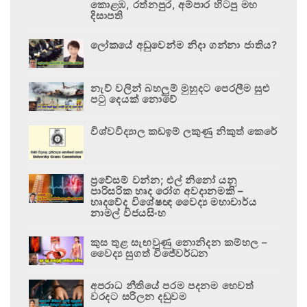
කොළඹ, රත්නපුර, අම්පාර හිටපු මහ
දිසාපති
ලෝකයේ අඩුවෙන්ම නිදා ගන්නා ජාතිය?
නැව් වලින් බහලුම් මුහුදට පෙරලීම සුළු
පටු දෙයක් නොවේ
විශ්වවිද්‍යාල කඩඉම් ලකුණු නිකුත් කෙරේ
ප්‍රවේසම් වන්න; එල් නිනෝ යනු
පාරිසරික හෘද රෝග අවදානමකි –
හෘදවේද විශේෂඥ වෛද්‍ය මහාචාර්ය
නාමල් විජයසිංහ
කුස තුළ සැඟවුණු නොනිදන කම්හල –
වෛද්‍ය සුගත් විජේවර්ධන
අපරාධ නීතියේ පරම පදනම හෙවත්
වරදට සරිලන දඬුවම