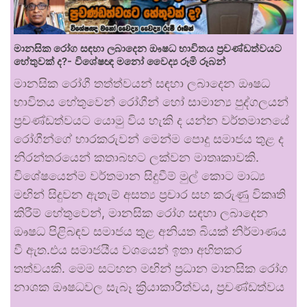
මානසික රෝග සඳහා ලබාදෙන ඖෂධ භාවිතය ප්‍රචණ්ඩත්වයට
හේතුවක් ද?- විශේෂඥ මනෝ වෛද්‍ය රූමි රූබන්
මානසික රෝගී තත්ත්වයන් සඳහා ලබාදෙන ඖෂධ
භාවිතය හේතුවෙන් රෝගීන් හෝ සාමාන්‍ය පුද්ගලයන්
ප්‍රචණ්ඩත්වයට යොමු විය හැකි ද යන්න වර්තමානයේ
රෝගීන්ගේ භාරකරුවන් මෙන්ම පොදු සමාජය තුළ ද
නිරන්තරයෙන් කතාබහට ලක්වන මාතෘකාවකි.
විශේෂයෙන්ම වර්තමාන සිදුවීම් මුල් කොට මාධ්‍ය
මඟින් සිදුවන ඇතැම් අසත්‍ය ප්‍රචාර සහ කරුණු විකෘති
කිරීම් හේතුවෙන්, මානසික රෝග සඳහා ලබාදෙන
ඖෂධ පිළිබඳව සමාජය තුළ අනියත බියක් නිර්මාණය
වී ඇත.එය සමාජයීය වශයෙන් ඉතා අහිතකර
තත්වයකි. මෙම සටහන මඟින් ප්‍රධාන මානසික රෝග
නාශක ඖෂධවල සැබෑ ක්‍රියාකාරීත්වය, ප්‍රචණ්ඩත්වය
…