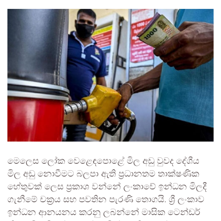
මෙලෙස ලෝක වෙළෙඳපොළේ මිල අඩු වුවද දේශීය
මිල අඩු නොවීමට බලපා ඇති ප්‍රධානතම තාක්ෂණික
හේතුවක් ලෙස ප්‍රකාශ වන්නේ ලංකාවේ ඉන්ධන මිලදී
ගැනීමේ චක්‍රය සහ පවතින පැරණි තොගයි. ශ්‍රී ලංකාව
ඉන්ධන ආනයනය කරනු ලබන්නේ මාසික ටෙන්ඩර්