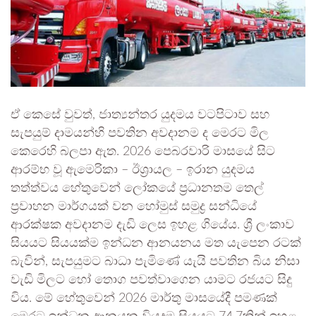
ඒ කෙසේ වුවත්, ජාත්‍යන්තර යුදමය වටපිටාව සහ
සැපයුම් දාමයන්හි පවතින අවදානම ද මෙරට මිල
කෙරෙහි බලපා ඇත. 2026 පෙබරවාරි මාසයේ සිට
ආරම්භ වූ ඇමෙරිකා – ඊශ්‍රායල – ඉරාන යුදමය
තත්ත්වය හේතුවෙන් ලෝකයේ ප්‍රධානතම තෙල්
ප්‍රවාහන මාර්ගයක් වන හෝමුස් සමුද්‍ර සන්ධියේ
ආරක්ෂක අවදානම දැඩි ලෙස ඉහළ ගියේය. ශ්‍රී ලංකාව
සියයට සියයක්ම ඉන්ධන ආනයනය මත යැපෙන රටක්
බැවින්, සැපයුමට බාධා පැමිණේ යැයි පවතින බිය නිසා
වැඩි මිලට හෝ තොග පවත්වාගෙන යාමට රජයට සිදු
විය. මේ හේතුවෙන් 2026 මාර්තු මාසයේදී පමණක්