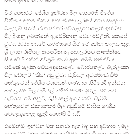
සම්පාදනය කරන බවකි.
මීට අමතරව, දේශීය ඉන්ධන මිල කෙරෙහි විදේශ
විනිමය අනුපාතිකය හෙවත් ඩොලරයේ අගය සෘජුවම
බලපෑම් කරයි. ජාත්‍යන්තර වෙළෙඳපොළෙන් ඉන්ධන
මිලදී ගනු ලබන්නේ ඇමෙරිකානු ඩොලර්වලිනි. කෙසේ
වුවද, 2026 වසරේ ආරම්භයේ සිට මේ දක්වා කාලය තුළ
ශ්‍රී ලංකා රුපියල ඇමෙරිකානු ඩොලරයට සාපේක්ෂව
සියයට 5.4කින් අවප්‍රමාණ වී ඇත. මෙම තත්ත්වය
යටතේ ලෝක වෙළෙඳපොළේ… බොරතෙල්… බැරලයක
මිල ඩොලර් 1කින් අඩු වුවද, රුපියල අවප්‍රමාණ වීම
හේතුවෙන් දේශීය වශයෙන් ගණනය කිරීමේදී ඉන්ධන
බැරලයක මිල රුපියල් 2කින් පමණ ඉහළ යන බව
පැවසේ. මේ අනුව, රුපියලේ අගය කඩා වැටීම
හේතුවෙන් ජාත්‍යන්තර මිල අඩුවීමේ වාසිය දේශීය
වෙළෙඳපොළ තුළදී අහෝසි වී යයි.
එමෙන්ම, ඉන්ධන මත පනවා ඇති බදු සහ අධිභාර ද මිල