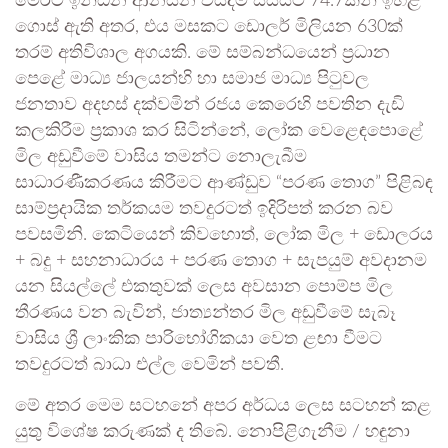
මෙරට ඉන්ධන ආනයන වියදම සියයට 74.7කින් ඉහළ
ගොස් ඇති අතර, එය මසකට ඩොලර් මිලියන 630ක්
තරම් අතිවිශාල අගයකි. මේ සම්බන්ධයෙන් ප්‍රධාන
පෙළේ මාධ්‍ය ජාලයන්හි හා සමාජ මාධ්‍ය පිටුවල
ජනතාව අදහස් දක්වමින් රජය කෙරෙහි පවතින දැඩි
කලකිරීම ප්‍රකාශ කර සිටින්නේ, ලෝක වෙළෙඳපොළේ
මිල අඩුවීමේ වාසිය තමන්ට නොලැබීම
සාධාරණීකරණය කිරීමට ආණ්ඩුව “පරණ තොග” පිළිබඳ
සාම්ප්‍රදායික තර්කයම තවදුරටත් ඉදිරිපත් කරන බව
පවසමිනි. කෙටියෙන් කිවහොත්, ලෝක මිල + ඩොලරය
+ බදු + සහනාධාරය + පරණ තොග + සැපයුම් අවදානම
යන සියල්ලේ එකතුවක් ලෙස අවසාන පොම්ප මිල
තීරණය වන බැවින්, ජාත්‍යන්තර මිල අඩුවීමේ සැබෑ
වාසිය ශ්‍රී ලාංකික පාරිභෝගිකයා වෙත ළඟා වීමට
තවදුරටත් බාධා එල්ල වෙමින් පවතී.
මේ අතර මෙම සටහනේ අපර අර්ධය ලෙස සටහන් කළ
යුතු විශේෂ කරුණක් ද තිබේ. නොපිළිගැනීම / හඳුනා