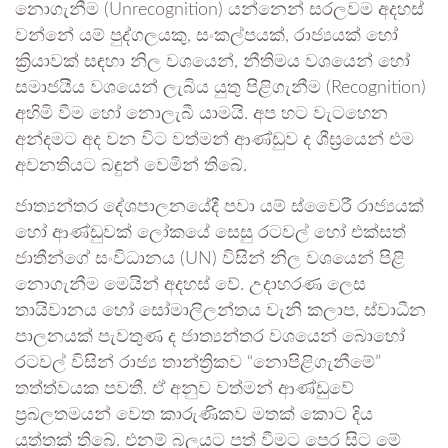
නොගැනීම (Unrecognition) යන්නෙන් සරලවම අදහස්
වන්නේ යම් පුද්ගලයකු, සංකල්පයක්, රාජ්‍යයක් හෝ
ක්‍රියාවක් සඳහා නිල වශයෙන්, නීතිමය වශයෙන් හෝ
සමාජයීය වශයෙන් ලැබිය යුතු පිළිගැනීම (Recognition)
අහිමි වීම හෝ නොලැබී යාමයි. අප හට වැටහෙන
අන්දමට අද වන විට වත්මන් ආණ්ඩුව ද ශීඝ්‍රයෙන් එම
අවනතියට බඳුන් වෙමින් තිබේ.
ජාත්‍යන්තර දේශපාලනයේදී පවා යම් ස්වෛරී රාජ්‍යයක්
හෝ ආණ්ඩුවක් ලෝකයේ සෙසු රටවල් හෝ එක්සත්
ජාතීන්ගේ සංවිධානය (UN) විසින් නිල වශයෙන් පිළි
නොගැනීම මෙයින් අදහස් වේ. උදාහරණ ලෙස
තායිවානය හෝ සෝමාලිලන්තය වැනි කලාප, ස්වාධීන
පාලනයක් පැවතුණ ද ජාත්‍යන්තර වශයෙන් බොහෝ
රටවල් විසින් රාජ්‍ය තාන්ත්‍රිකව “නොපිළිගැනීමේ”
තත්ත්වයක පවතී. ඒ අනුව වත්මන් ආණ්ඩුවේ
ප්‍රබලතමයන් වෙත කාරුණිකව මතක් කොට දිය
යුත්තක් තිබේ. එනම් බලයට පත් වීමට පෙර සිට මේ