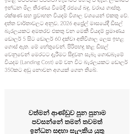
ඉහළ මට්ටමක පවත්වා ගැනීමට හේතු වී ඇත. ලංකාවේ
ඉන්ධන මිල තීරණය වීමේදී රජයේ බදු, වරාය ගාස්තු,
රක්ෂණ සහ ප්‍රවාහන වියදම් විශාල වශයෙන් එකතු වේ.
දත්ත වාර්තාවලට අනුව, 2026 අප්‍රේල් මාසයේදී ඩීසල්
බැරලයකට අමතරව එකතු වන මෙකී වියදම් ප්‍රමාණය
ඩොලර් 5 සිට ඩොලර් 60 දක්වා අතිවිශාල ලෙස ඉහළ
ගොස් ඇත. මේ හේතුවෙන්, පිරිපහදු කළ ඩීසල්
වෙනුවෙන් මෙරටට දැරීමට සිදුවන සැබෑ ගොඩබෑමේ
වියදම (Landing Cost) මේ වන විට බැරලයකට ඩොලර්
350කට අඩු නොවන අගයක් ගෙන තිබේ.
වත්මන් ආණ්ඩුව පුන පුනාම
පවසන්නේ තමන් තවමත්
ඉන්ධන සඳහා සැලකිය යුතු