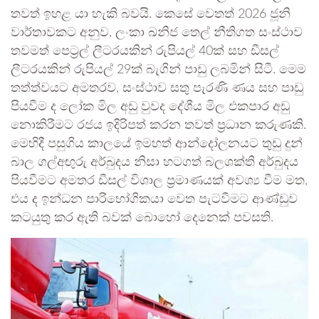
තවත් ඉහළ යා හැකි බවයි. කෙසේ වෙතත් 2026 ජූනි
වාර්තාවකට අනුව, ලංකා ඛනිජ තෙල් නීතිගත සංස්ථාව
තවමත් පෙට්‍රල් ලීටරයකින් රුපියල් 40ක් සහ ඩීසල්
ලීටරයකින් රුපියල් 29ක් බැගින් පාඩු ලබමින් සිටී. මෙම
තත්ත්වයට අමතරව, සංස්ථාව සතු පැරණි ණය සහ පාඩු
පියවීම ද ලෝක මිල අඩු වුවද දේශීය මිල එකපාර අඩු
නොකිරීමට රජය ඉදිරිපත් කරන තවත් ප්‍රධාන කරුණකි.
මෙහිදී පසුගිය කාලයේ ඉමහත් ආන්දෝලනයට තුඩු දුන්
බාල ගල්අඟුරු අර්බුදය නිසා හටගත් බලශක්ති අර්බුදය
පියවීමට අමතර ඩීසල් විශාල ප්‍රමාණයක් අවශ්‍ය වීම මත,
එය ද ඉන්ධන පාරිභෝගිකයා වෙත පැටවීමට ආණ්ඩුව
කටයුතු කර ඇති බවක් බොහෝ දෙනෙක් පවසති.