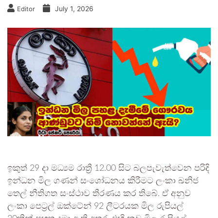
July 1, 2026
Editor
ඉකුත් 29 දා මධ්‍යම රාත්‍රී 12.00 සිට බලපැවැත්වෙන පරිදි
ඉන්ධන මිල ගණන් සංශෝධනය කිරීමට ලංකා ඛනිජ
තෙල් නීතිගත සංස්ථාව තීරණය කර තිබේ. ඒ අනුව
ලංකා පෙට්‍රල් ඔක්ටේන් 92 ලීටරයක මිල රුපියල්