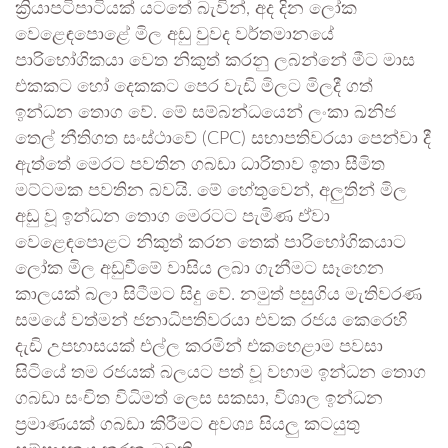
ක්‍රියාපටිපාටියක් යටතේ බැවින්, අද දින ලෝක
වෙළෙඳපොළේ මිල අඩු වුවද වර්තමානයේ
පාරිභෝගිකයා වෙත නිකුත් කරනු ලබන්නේ මීට මාස
එකකට හෝ දෙකකට පෙර වැඩි මිලට මිලදී ගත්
ඉන්ධන තොග වේ. මේ සම්බන්ධයෙන් ලංකා ඛනිජ
තෙල් නීතිගත සංස්ථාවේ (CPC) සභාපතිවරයා පෙන්වා දී
ඇත්තේ මෙරට පවතින ගබඩා ධාරිතාව ඉතා සීමිත
මට්ටමක පවතින බවයි. මේ හේතුවෙන්, අලුතින් මිල
අඩු වූ ඉන්ධන තොග මෙරටට පැමිණ ඒවා
වෙළෙඳපොළට නිකුත් කරන තෙක් පාරිභෝගිකයාට
ලෝක මිල අඩුවීමේ වාසිය ලබා ගැනීමට සෑහෙන
කාලයක් බලා සිටීමට සිදු වේ. නමුත් පසුගිය මැතිවරණ
සමයේ වත්මන් ජනාධිපතිවරයා එවක රජය කෙරෙහි
දැඩි උපහාසයක් එල්ල කරමින් එකහෙළාම පවසා
සිටියේ තම රජයක් බලයට පත් වූ වහාම ඉන්ධන තොග
ගබඩා සංචිත විධිමත් ලෙස සකසා, විශාල ඉන්ධන
ප්‍රමාණයක් ගබඩා කිරීමට අවශ්‍ය සියලු කටයුතු