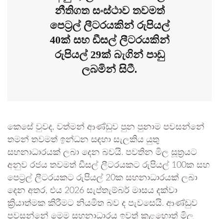
නීතිගත සංස්ථාව තවමත්
පෙට්‍රල් ලීටරයකින් රුපියල්
40ක් සහ ඩීසල් ලීටරයකින්
රුපියල් 29ක් බැගින් පාඩු
ලබමින් සිටී.
කෙසේ වුවද, වත්මන් ආණ්ඩුව පුන පුනාම පවසන්නේ
තමන් තවමත් ඉන්ධන සඳහා සැලකිය යුතු
සහනාධාරයක් ලබා දෙන බවයි. පවතින මිල සූත්‍රයට
අනුව රජය තවමත් ඩීසල් ලීටරයකට රුපියල් 100ක සහ
පෙට්‍රල් ලීටරයකට රුපියල් 20ක සහනාධාරයක් ලබා
දෙන අතර, එය 2026 සැප්තැම්බර් මාසය දක්වා
ක්‍රියාත්මක කිරීමට නියමිත බව ද පැවසෙයි. ආණ්ඩුව
පවසන්නේ මෙම සහනාධාරය ඉවත් කළහොත් මිල