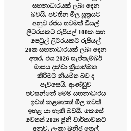
සහනාධාරයක් ලබා දෙන
බවයි. පවතින මිල සූත්‍රයට
අනුව රජය තවමත් ඩීසල්
ලීටරයකට රුපියල් 100ක සහ
පෙට්‍රල් ලීටරයකට රුපියල්
20ක සහනාධාරයක් ලබා දෙන
අතර, එය 2026 සැප්තැම්බර්
මාසය දක්වා ක්‍රියාත්මක
කිරීමට නියමිත බව ද
පැවසෙයි. ආණ්ඩුව
පවසන්නේ මෙම සහනාධාරය
ඉවත් කළහොත් මිල තවත්
ඉහළ යා හැකි බවයි. කෙසේ
වෙතත් 2026 ජූනි වාර්තාවකට
අනුව, ලංකා ඛනිජ තෙල්