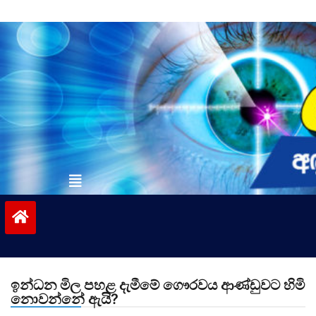
Skip
to
content
vinivida.lk
ඉන්ධන මිල පහළ දැමීමේ ගෞරවය ආණ්ඩුවට හිමි
නොවන්නේ ඇයි?