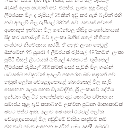
20කින් පහත දමා ඇති අතර, එහි නව මිල රුපියල්
414ක් ලෙස සටහන් වේ. එසේම, ලංකා සුදු ඩීසල්
ලීටරයක මිල ද රුපියල් 25කින් අඩු කර ඇති බැවින් එහි
නව අලෙවි මිල රුපියල් 382ක් වේ. කෙසේ වෙතත්,
අනෙකුත් ඉන්ධන මිල ගණන්වල කිසිදු සංශෝධනයක්
සිදු කර නොමැති බව ද ලංකා ඛනිජ තෙල් නීතිගත
සංස්ථාව නිවේදනය කරයි. ඒ අනුව ලංකා පෙට්‍රල්
ඔක්ටේන් 95 යූරෝ 4 ලීටරයක් රුපියල් 495කටත්, ලංකා
සුපිරි ඩීසල් ලීටරයක් රුපියල් 478කටත්, භූමිතෙල්
ලීටරයක් රුපියල් 285කටත් පෙර පැවති මිල ගණන්
යටතේම තවදුරටත් අලෙවි කෙරෙන බව සඳහන් වේ.
නමුත් ලෝක වෙළෙඳපොළේ බොරතෙල් මිල කැපී
පෙනෙන ලෙස පහත වැටෙද්දීත්, ශ්‍රී ලංකාවේ දේශීය
ඉන්ධන මිල ඊට සාපේක්ෂව අඩු නොවීම වර්තමාන
සමාජය තුළ දැඩි කතාබහට ලක්වන ප්‍රධාන මාතෘකාවක්
බවට පත්ව ඇත. ලොව බොහෝ රටවල් ලෝක
වෙළෙඳපොළේ මිල අඩුවීමේ වාසිය සෘජුවම තම
ජනතාව වෙත දැනෙන අයුරින් ලබා දෙද්දී, මෙරට