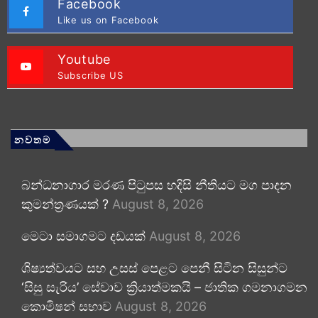
Facebook
Like us on Facebook
Youtube
Subscribe US
නවතම
බන්ධනාගාර මරණ පිටුපස හදිසි නීතියට මග පාදන
කුමන්ත්‍රණයක් ?
August 8, 2026
මෙටා සමාගමට දඩයක්
August 8, 2026
ශිෂ්‍යත්වයට සහ උසස් පෙළට පෙනී සිටින සිසුන්ට
‘සිසු සැරිය’ සේවාව ක්‍රියාත්මකයි – ජාතික ගමනාගමන
කොමිෂන් සභාව
August 8, 2026