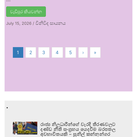
වැඩිපුර කියවන්න
විනිවිද සායනය
July 15, 2026
/
1
2
3
4
5
›
»
.
රාජ්‍ය නිලධාරීන්ගේ වැරදි තීරණවලට
දණ්ඩ නීති සංග්‍රහය යෙදවීම බරපතල
අවභාවිතයකි – සුනිල් කන්නන්ගර