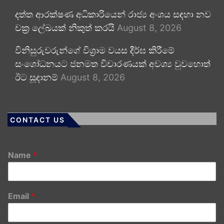
දත්ත ආරක්ෂණ අධිකාරියෙන් රාජ්‍ය අංශය සඳහා නව
චක්‍ර ලේඛයක් නිකුත් කරයි
August 8, 2026
විනිසුරුවරුන්ගේ විශ්‍රාම වයස දීර්ඝ කිරීමේ
සංශෝධනයට ජනමත විචාරණයක් අවශ්‍ය වුවහොත්
ඊට සූදානම්
August 8, 2026
CONTACT US
Name
*
Email
*