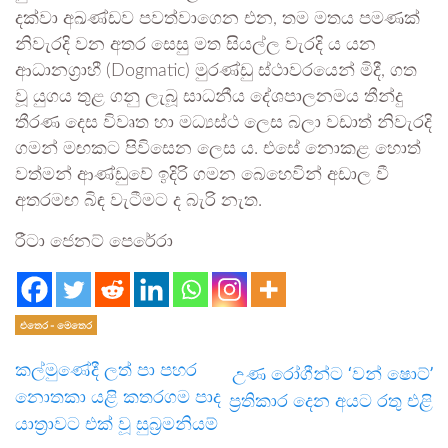
දක්වා අඛණ්ඩව පවත්වාගෙන එන, තම මතය පමණක්
නිවැරදි වන අතර සෙසු මත සියල්ල වැරදි ය යන
ආධානග්‍රාහී (Dogmatic) මුරණ්ඩු ස්ථාවරයෙන් මිදී, ගත
වූ යුගය තුළ ගනු ලැබූ සාධනීය දේශපාලනමය තීන්දු
තීරණ දෙස විවෘත හා මධ්‍යස්ථ ලෙස බලා වඩාත් නිවැරදි
ගමන් මඟකට පිවිසෙන ලෙස ය. එසේ නොකළ හොත්
වත්මන් ආණ්ඩුවේ ඉදිරි ගමන බෙහෙවින් අඩාල වී
අතරමඟ බිඳ වැටීමට ද බැරි නැත.
රීටා ජෙනට් පෙරේරා
එතෙර - මෙතෙර
කල්මුණේදී ලත් පා පහර
උණ රෝගීන්ට ‘වන් ෂොට්’
නොතකා යළි කතරගම පාද
ප්‍රතිකාර දෙන අයට රතු එළි
යාත්‍රාවට එක් වූ සුබ්‍රමනියම්