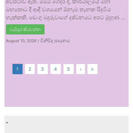
අවස්ථාව ඇත. මෙය ගෙදර දී, කාර්යාලයේ හෝ
මඟතොට දී ආදී වශයෙන් ඕනෑම තැනක සිදුවිය
හැක්කකි. ඩෙංගු මදුරුවාගේ දෂ්ටනයට අපට මුහුණ …
වැඩිපුර කියවන්න
විනිවිද සායනය
August 10, 2026
/
1
2
3
4
5
›
»
.