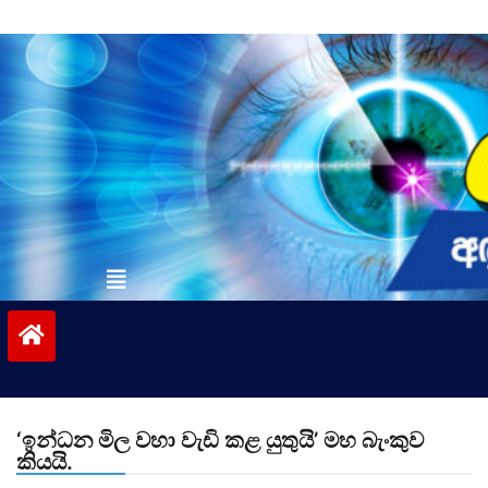
Skip
to
content
vinivida.lk
‘ඉන්ධන මිල වහා වැඩි කළ යුතුයි’ මහ බැංකුව
කියයි.