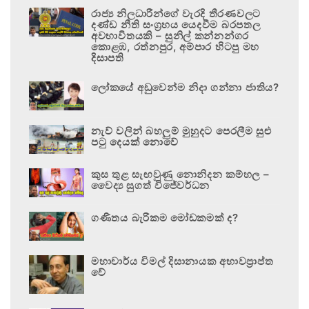
රාජ්‍ය නිලධාරීන්ගේ වැරදි තීරණවලට
දණ්ඩ නීති සංග්‍රහය යෙදවීම බරපතල
අවභාවිතයකි – සුනිල් කන්නන්ගර
කොළඹ, රත්නපුර, අම්පාර හිටපු මහ
දිසාපති
ලෝකයේ අඩුවෙන්ම නිදා ගන්නා ජාතිය?
නැව් වලින් බහලුම් මුහුදට පෙරලීම සුළු
පටු දෙයක් නොවේ
කුස තුළ සැඟවුණු නොනිදන කම්හල –
වෛද්‍ය සුගත් විජේවර්ධන
ගණිතය බැරිකම මෝඩකමක් ද?
මහාචාර්ය විමල් දිසානායක අභාවප්‍රාප්ත
වේ