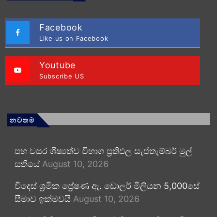
Facebook
Like us on Facebook
Youtube
Subscribe US
නවතම
පහ වසර ශිෂ්‍යත්ව විභාග ප්‍රතිඵල සැප්තැම්බර් මුල්
සතියේ
August 10, 2026
විදෙස් ශ්‍රමික ප්‍රේෂණ ඇ. ඩොලර් මිලියන 5,000සේ
සීමාව ඉක්මවයි
August 10, 2026