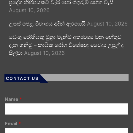
ප්‍රදේශ කිහිපයකට වැසි හෝ ගිගුරුම් සහිත වැසි
August 10, 2026
උසස් පෙළ විභාගය අදින් ඇරඹෙයි
August 10, 2026
ඩෙංගු රෝගියකු ⁣මුත්‍රා මැනීම අත්‍යවශ්‍ය වන හේතුව
දැන ගනිමු – කායික රෝග විශේෂඥ වෛද්‍ය උපුල් ද
සිල්වා
August 10, 2026
CONTACT US
Name
*
Email
*