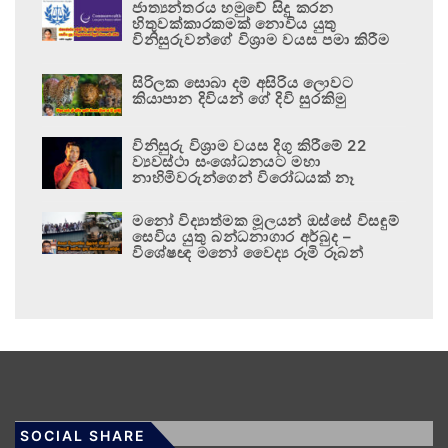
ජාත්‍යන්තරය හමුවේ සිදු කරන
හිතුවක්කාරකමක් නොවිය යුතු
විනිසුරුවන්ගේ විශ්‍රාම වයස පමා කිරීම
සිරිලක සොබා දම් අසිරිය ලොවට
කියාපාන දිවියන් ගේ දිවි සුරකිමු
විනිසුරු විශ්‍රාම වයස දිගු කිරීමේ 22
ව්‍යවස්ථා සංශෝධනයට මහා
නාහිමිවරුන්ගෙන් විරෝධයක් නෑ
මනෝ විද්‍යාත්මක මූලයන් ඔස්සේ විසඳුම්
සෙවිය යුතු බන්ධනාගාර අර්බුද –
විශේෂඥ මනෝ වෛද්‍ය රූමි රූබන්
SOCIAL SHARE