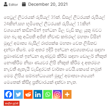
December 20, 2021
Editor
පෙට්‍රල් ලීටරයක් රුපියල් 35ක්, ඩීසල් ලීටරයක් රුපියල්
24කින්,සහ භූමිතෙල් ලීටරයක් රුපියල් 11කින්
වශයෙන් කඩිනමින් ඉන්ධන මිල වැඩි කළ යුතු බවට
මහ බැංකු අධිපති අජිත් නිවාඩ් කබ්රාල් මහතා විසින්
මුදල් අමාත්‍ය බැසිල් රාජපක්ෂ මහතා වෙත ලිඛිතව
දන්වා තිබේ. මේ අතර ඉදිරි ඉන්ධන අවශ්‍යතාවය සඳහා
ප්‍රමාණවත් ඉන්ධන ඇණවුම් කිරීම සඳහා ඩොලර් නිකුත්
නොකිරීම නිසා ණයවර ලිපි නිකුත් කිරීම ද අතරමග
නැවතී ඇතැයි වැඩිදුරටත් වාර්තා වෙයි.කෙසේ නමුත්
මෙම ලිපිය සම්බන්ධයෙන් මුදල් අමාත්‍යාංශයෙන්
මෙතෙක් කිසිදු ප්‍රතිචාරයක් දක්වා නැත.
කාලීන පුවත්