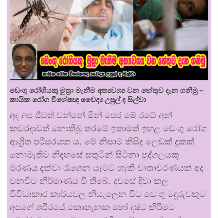
ඩෙංගු රෝගියකු ⁣මුත්‍රා මැනීම අත්‍යවශ්‍ය වන හේතුව දැන ගනිමු –
කායික රෝග විශේෂඥ වෛද්‍ය උපුල් ද සිල්වා
අද අප ජීවත් වන්නේ මින් පෙර මේ රටේ අන්
කවරදාවත් නොතිබූ තරමේ ඉතාමත් ඉහළ ඩෙංගු රෝග
ආශ්‍රිත පරිසරයක ය. මේ නිසාම කිසිදු ලෙඩක් දුකක්
නොමැතිව නිදහසේ සතුටින් සිටිනා පුද්ගලයකු
මරණය දක්වා රැගෙන යෑමට හැකි වාතාවරණයක් අද
වනවිට නිර්මාණය වී තිබේ. දවසේ දිවා කල
විවිධාකාර කාර්යවල නියැලෙන විට ඩෙංගු මදුරුවකුට
අපගේ ශරීරයේ කොතැනක හෝ දෂ්ට කිරීමට