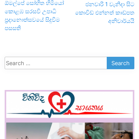
ඕමල්පේ සෝභිත හිමියෝ
ජනවාරි 1 වැනිදා සිට
කොළඹ සරසවි උපාධි
කොවිඩ් එන්නත් කාඩ්පත
ප්‍රදානොත්සවයේ සිදුවීම
අනිවාර්යයි
පසසති