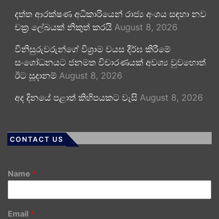
දත්ත ආරක්ෂණ අධිකාරියෙන් රාජ්‍ය අංශය සඳහා නව
චක්‍ර ලේඛයක් නිකුත් කරයි
August 8, 2026
විනිසුරුවරුන්ගේ විශ්‍රාම වයස දීර්ඝ කිරීමේ
සංශෝධනයට ජනමත විචාරණයක් අවශ්‍ය වුවහොත්
ඊට සූදානම්
August 8, 2026
අද දිනයේ පළාත් කිහිපයකට වැසි
August 8, 2026
CONTACT US
Name
*
Email
*