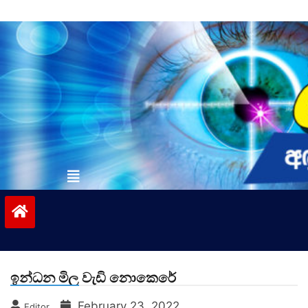
Skip
to
content
vinivida.lk
ඉන්ධන මිල වැඩි නොකෙරේ
February 23, 2022
Editor