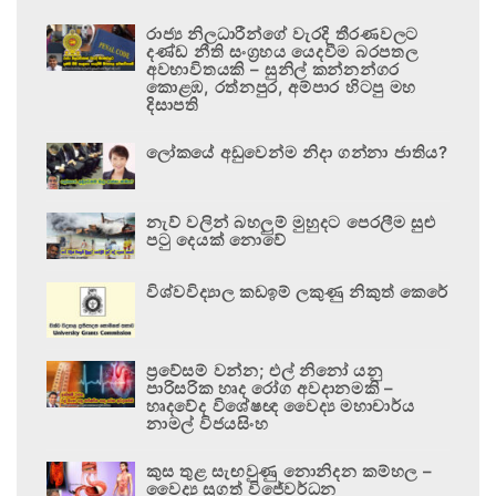
රාජ්‍ය නිලධාරීන්ගේ වැරදි තීරණවලට
දණ්ඩ නීති සංග්‍රහය යෙදවීම බරපතල
අවභාවිතයකි – සුනිල් කන්නන්ගර
කොළඹ, රත්නපුර, අම්පාර හිටපු මහ
දිසාපති
ලෝකයේ අඩුවෙන්ම නිදා ගන්නා ජාතිය?
නැව් වලින් බහලුම් මුහුදට පෙරලීම සුළු
පටු දෙයක් නොවේ
විශ්වවිද්‍යාල කඩඉම් ලකුණු නිකුත් කෙරේ
ප්‍රවේසම් වන්න; එල් නිනෝ යනු
පාරිසරික හෘද රෝග අවදානමකි –
හෘදවේද විශේෂඥ වෛද්‍ය මහාචාර්ය
නාමල් විජයසිංහ
කුස තුළ සැඟවුණු නොනිදන කම්හල –
වෛද්‍ය සුගත් විජේවර්ධන