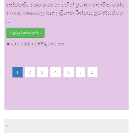
තත්වයකි. මෙම සටහන මඟින් ප්‍රධාන මානසික රෝග
නාශක ඖෂධවල සැබෑ ක්‍රියාකාරීත්වය, ප්‍රචණ්ඩත්වය
…
වැඩිපුර කියවන්න
විනිවිද සායනය
July 15, 2026
/
1
2
3
4
5
›
»
.