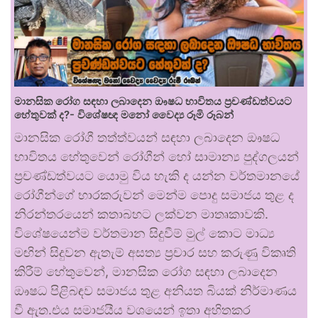
මානසික රෝග සඳහා ලබාදෙන ඖෂධ භාවිතය ප්‍රචණ්ඩත්වයට
හේතුවක් ද?- විශේෂඥ මනෝ වෛද්‍ය රූමි රූබන්
මානසික රෝගී තත්ත්වයන් සඳහා ලබාදෙන ඖෂධ
භාවිතය හේතුවෙන් රෝගීන් හෝ සාමාන්‍ය පුද්ගලයන්
ප්‍රචණ්ඩත්වයට යොමු විය හැකි ද යන්න වර්තමානයේ
රෝගීන්ගේ භාරකරුවන් මෙන්ම පොදු සමාජය තුළ ද
නිරන්තරයෙන් කතාබහට ලක්වන මාතෘකාවකි.
විශේෂයෙන්ම වර්තමාන සිදුවීම් මුල් කොට මාධ්‍ය
මඟින් සිදුවන ඇතැම් අසත්‍ය ප්‍රචාර සහ කරුණු විකෘති
කිරීම් හේතුවෙන්, මානසික රෝග සඳහා ලබාදෙන
ඖෂධ පිළිබඳව සමාජය තුළ අනියත බියක් නිර්මාණය
වී ඇත.එය සමාජයීය වශයෙන් ඉතා අහිතකර