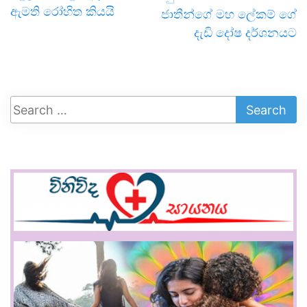
ඇමති රෝහිත කියයි
ජාතීන්ගේ මහ ලේකම් ගේ
දැඩි දෝෂ දර්ශනයට