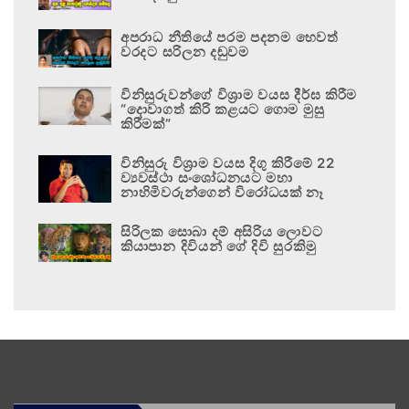
අපරාධ නීතියේ පරම පදනම හෙවත්
වරදට සරිලන දඬුවම
විනිසුරුවන්ගේ විශ්‍රාම වයස දීර්ඝ කිරීම
“දොවාගත් කිරි කළයට ගොම මුසු
කිරීමක්”
විනිසුරු විශ්‍රාම වයස දිගු කිරීමේ 22
ව්‍යවස්ථා සංශෝධනයට මහා
නාහිමිවරුන්ගෙන් විරෝධයක් නෑ
සිරිලක සොබා දම් අසිරිය ලොවට
කියාපාන දිවියන් ගේ දිවි සුරකිමු