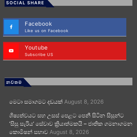
SOCIAL SHARE
Facebook
Like us on Facebook
Youtube
Subscribe US
නවතම
මෙටා සමාගමට දඩයක්
August 8, 2026
ශිෂ්‍යත්වයට සහ උසස් පෙළට පෙනී සිටින සිසුන්ට
‘සිසු සැරිය’ සේවාව ක්‍රියාත්මකයි – ජාතික ගමනාගමන
කොමිෂන් සභාව
August 8, 2026