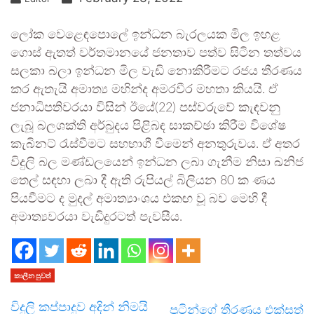
ලෝක වෙළෙඳපොලේ ඉන්ධන බැරලයක මිල ඉහළ
ගොස් ඇතත් වර්තමානයේ ජනතාව පත්ව සිටින තත්වය
සලකා බලා ඉන්ධන මිල වැඩි නොකිරීමට රජය තීරණය
කර ඇතැයි අමාත්‍ය මහින්ද අමරවීර මහතා කියයි. ඒ
ජනාධිපතිවරයා විසින් ඊයේ(22) පස්වරුවේ කැඳවනු
ලැබූ බලශක්ති අර්බුදය පිළිබඳ සාකච්ඡා කිරීම විශේෂ
කැබිනට් රැස්වීමට සහභාගී වීමෙන් අනතුරුවය. ඒ අතර
විදුලි බල මණ්ඩලයෙන් ඉන්ධන ලබා ගැනීම නිසා ඛනිජ
තෙල් සඳහා ලබා දී ඇති රුපියල් බිලියන 80 ක ණය
පියවීමට ද මුදල් අමාත්‍යාංශය එකඟ වූ බව මෙහි දී
අමාත්‍යවරයා වැඩිදුරටත් පැවසීය.
කාලීන පුවත්
විදුලි කප්පාදුව අදින් නිමයි
පුටින්ගේ තීරණය එක්සත්