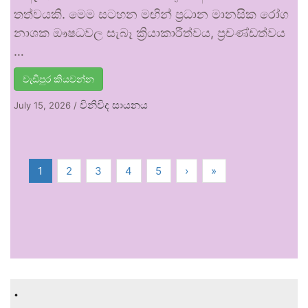
තත්වයකි. මෙම සටහන මඟින් ප්‍රධාන මානසික රෝග
නාශක ඖෂධවල සැබෑ ක්‍රියාකාරීත්වය, ප්‍රචණ්ඩත්වය
…
වැඩිපුර කියවන්න
විනිවිද සායනය
July 15, 2026
/
1
2
3
4
5
›
»
.