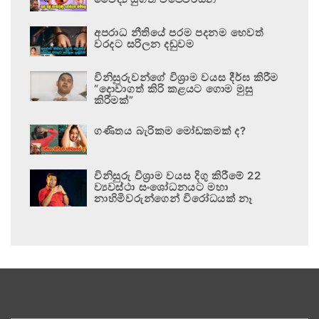
අපරාධ නීතියේ පරම පදනම හෙවත්
වරදට සරිලන දඬුවම
විනිසුරුවන්ගේ විශ්‍රාම වයස දීර්ඝ කිරීම
“දොවාගත් කිරි කළයට ගොම මුසු
කිරීමක්”
ගණිතය බැරිකම මෝඩකමක් ද?
විනිසුරු විශ්‍රාම වයස දිගු කිරීමේ 22
ව්‍යවස්ථා සංශෝධනයට මහා
නාහිමිවරුන්ගෙන් විරෝධයක් නෑ