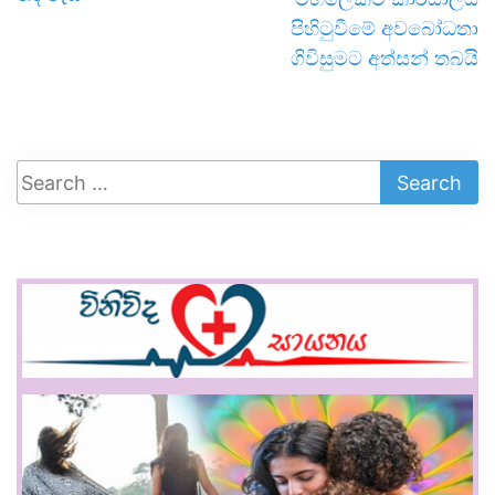
පිහිටුවීමේ අවබෝධතා
ගිවිසුමට අත්සන් තබයි