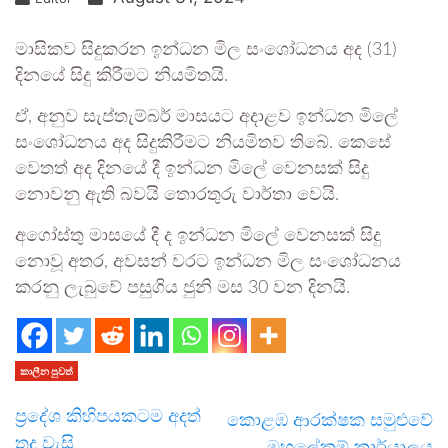
මාසිකව සිදුකරන ඉන්ධන මිල සංශෝධනය අද (31)
දිනයේ සිදු කිරීමට නියමිතයි.
ඒ, අනුව සැප්තැම්බර් මාසයට අදාළව ඉන්ධන මිලේ
සංශෝධනය අද සිදුකිරීමට නියමිතව තිබේ. කෙසේ
වෙතත් අද දිනයේ දී ඉන්ධන මිලේ වෙනසක් සිදු
නොවනු ඇති බවයි තොරතුරු වාර්තා වෙයි.
අගෝස්තු මාසයේ දී ද ඉන්ධන මිලේ වෙනසක් සිදු
නොවූ අතර, අවසන් වරට ඉන්ධන මිල සංශෝධනය
කරනු ලැබුවේ පසුගිය ජුනි මස 30 වන දිනයි.
කාලීන පුවත්
ප්‍රදේශ කිහිපයකටම අදත්
කොළඹ ආරක්ෂක සමුළුවේ
තද වැසි
මහලේකම් කාර්යාලය