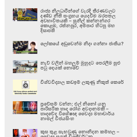
රාජ්‍ය නිලධාරීන්ගේ වැරදි තීරණවලට
දණ්ඩ නීති සංග්‍රහය යෙදවීම බරපතල
අවභාවිතයකි – සුනිල් කන්නන්ගර
කොළඹ, රත්නපුර, අම්පාර හිටපු මහ
දිසාපති
ලෝකයේ අඩුවෙන්ම නිදා ගන්නා ජාතිය?
නැව් වලින් බහලුම් මුහුදට පෙරලීම සුළු
පටු දෙයක් නොවේ
විශ්වවිද්‍යාල කඩඉම් ලකුණු නිකුත් කෙරේ
ප්‍රවේසම් වන්න; එල් නිනෝ යනු
පාරිසරික හෘද රෝග අවදානමකි –
හෘදවේද විශේෂඥ වෛද්‍ය මහාචාර්ය
නාමල් විජයසිංහ
කුස තුළ සැඟවුණු නොනිදන කම්හල –
වෛද්‍ය සුගත් විජේවර්ධන