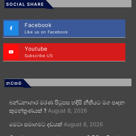
SOCIAL SHARE
Facebook
Like us on Facebook
Youtube
Subscribe US
නවතම
බන්ධනාගාර මරණ පිටුපස හදිසි නීතියට මග පාදන
කුමන්ත්‍රණයක් ?
August 8, 2026
මෙටා සමාගමට දඩයක්
August 8, 2026