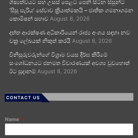
ශිෂ්‍යත්වයට සහ උසස් පෙළට පෙනී සිටින සිසුන්ට
‘සිසු සැරිය’ සේවාව ක්‍රියාත්මකයි – ජාතික ගමනාගමන
කොමිෂන් සභාව
August 8, 2026
දත්ත ආරක්ෂණ අධිකාරියෙන් රාජ්‍ය අංශය සඳහා නව
චක්‍ර ලේඛයක් නිකුත් කරයි
August 8, 2026
විනිසුරුවරුන්ගේ විශ්‍රාම වයස දීර්ඝ කිරීමේ
සංශෝධනයට ජනමත විචාරණයක් අවශ්‍ය වුවහොත්
ඊට සූදානම්
August 8, 2026
CONTACT US
Name
*