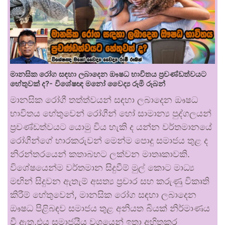
මානසික රෝග සඳහා ලබාදෙන ඖෂධ භාවිතය ප්‍රචණ්ඩත්වයට
හේතුවක් ද?- විශේෂඥ මනෝ වෛද්‍ය රූමි රූබන්
මානසික රෝගී තත්ත්වයන් සඳහා ලබාදෙන ඖෂධ
භාවිතය හේතුවෙන් රෝගීන් හෝ සාමාන්‍ය පුද්ගලයන්
ප්‍රචණ්ඩත්වයට යොමු විය හැකි ද යන්න වර්තමානයේ
රෝගීන්ගේ භාරකරුවන් මෙන්ම පොදු සමාජය තුළ ද
නිරන්තරයෙන් කතාබහට ලක්වන මාතෘකාවකි.
විශේෂයෙන්ම වර්තමාන සිදුවීම් මුල් කොට මාධ්‍ය
මඟින් සිදුවන ඇතැම් අසත්‍ය ප්‍රචාර සහ කරුණු විකෘති
කිරීම් හේතුවෙන්, මානසික රෝග සඳහා ලබාදෙන
ඖෂධ පිළිබඳව සමාජය තුළ අනියත බියක් නිර්මාණය
වී ඇත.එය සමාජයීය වශයෙන් ඉතා අහිතකර