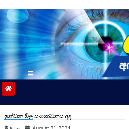
Skip
to
content
vinivida.lk
ඉන්ධන මිල සංශෝධනය අද
August 31, 2024
Editor