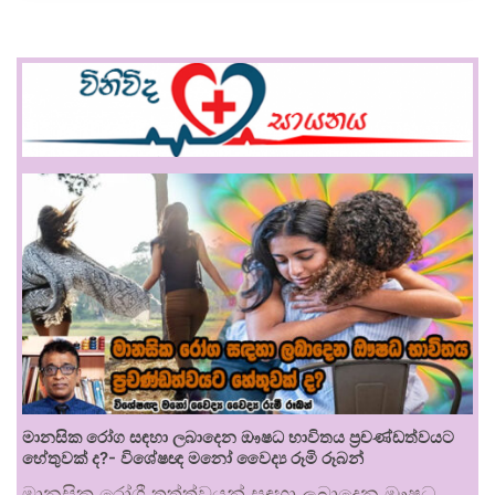
මානසික රෝග සඳහා ලබාදෙන ඖෂධ භාවිතය ප්‍රචණ්ඩත්වයට
හේතුවක් ද?- විශේෂඥ මනෝ වෛද්‍ය රූමි රූබන්
මානසික රෝගී තත්ත්වයන් සඳහා ලබාදෙන ඖෂධ