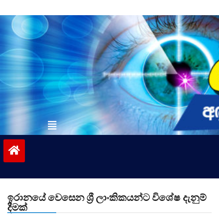
Skip
to
content
vinivida.lk
ඉරානයේ වෙසෙන ශ්‍රී ලාංකිකයන්ට විශේෂ දැනුම්
දීමක්