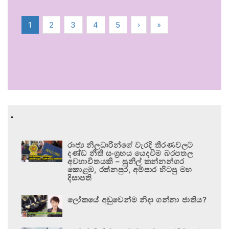
1
2
3
4
5
›
»
.
රාජ්‍ය නිලධාරීන්ගේ වැරදි තීරණවලට
දණ්ඩ නීති සංග්‍රහය යෙදවීම බරපතල
අවභාවිතයකි – සුනිල් කන්නන්ගර
කොළඹ, රත්නපුර, අම්පාර හිටපු මහ
දිසාපති
ලෝකයේ අඩුවෙන්ම නිදා ගන්නා ජාතිය?