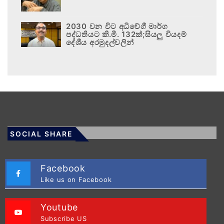
2030 වන විට අධිවේගී මාර්ග
පද්ධතියට කි.මී. 132ක්;සියලු වියදම්
දේශීය අරමුදල්වලින්
SOCIAL SHARE
Facebook
Like us on Facebook
Youtube
Subscribe US