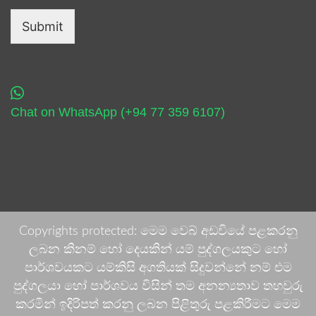
Submit
Chat on WhatsApp (+94 77 359 6107)
Copyrights protected: මෙම වෙබ් අඩවියේ පළකරනු
ලබන කිනම් හෝ දෙයකින් යම් පුද්ගලයකුට හෝ
පාර්ශවයකට යම්කිසි අගතියක් සිදුවන්නේ නම් එම
පුද්ගලයා හෝ පාර්ශවය විසින් තම අනන්‍යතාව තහවුරු
කරමින් ඉදිරිපත් කරනු ලබන පිළිතුරු පළකිරීමට මෙම