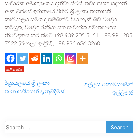
සංචාරක අමාත්‍යාංශය දන්වා සිටියි..තවද පහත සඳහන්
අංක ඔස්සේ ඉරානයේ පිහිටි ශ්‍රී ලංකා තානාපති
කාර්යාලය සමග ද සම්බන්ධ විය හැකි බව විදේශ
කටයුතු, විදේශ රැකියා සහ සංචාරක අමාත්‍යාංශය
නිවේදනය කර තිබේ.+98 939 205 5161, +98 991 205
7522 (සිංහල/ ඉංග්‍රීසි), +98 936 636 0260
කාලීන පුවත්
ඊශ්‍රායලයේ ශ්‍රී ලංකා
අල්ලස් කොමිසමෙන්
තානාපතිගෙන් දැනුම්දීමක්
ඉල්ලීමක්