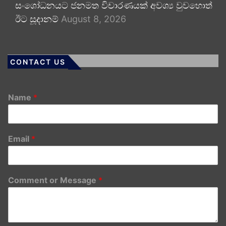
සංශෝධනයට ජනමත විචාරණයක් අවශ්‍ය වුවහොත්
ඊට සූදානම්
August 8, 2026
CONTACT US
Name
*
Email
*
Comment or Message
*