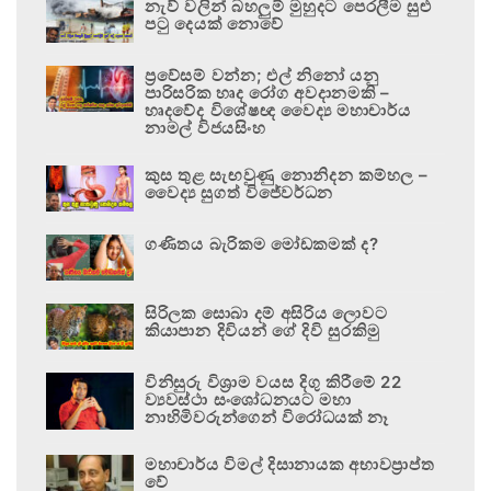
නැව් වලින් බහලුම් මුහුදට පෙරලීම සුළු
පටු දෙයක් නොවේ
ප්‍රවේසම් වන්න; එල් නිනෝ යනු
පාරිසරික හෘද රෝග අවදානමකි –
හෘදවේද විශේෂඥ වෛද්‍ය මහාචාර්ය
නාමල් විජයසිංහ
කුස තුළ සැඟවුණු නොනිදන කම්හල –
වෛද්‍ය සුගත් විජේවර්ධන
ගණිතය බැරිකම මෝඩකමක් ද?
සිරිලක සොබා දම් අසිරිය ලොවට
කියාපාන දිවියන් ගේ දිවි සුරකිමු
විනිසුරු විශ්‍රාම වයස දිගු කිරීමේ 22
ව්‍යවස්ථා සංශෝධනයට මහා
නාහිමිවරුන්ගෙන් විරෝධයක් නෑ
මහාචාර්ය විමල් දිසානායක අභාවප්‍රාප්ත
වේ