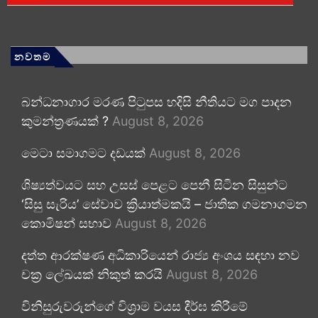
නවතම
බන්ධනාගාර මරණ පිටුපස හදිසි නීතියට මග පාදන
කුමන්ත්‍රණයක් ?
August 8, 2026
මෙටා සමාගමට දඩයක්
August 8, 2026
ශිෂ්‍යත්වයට සහ උසස් පෙළට පෙනී සිටින සිසුන්ට
‘සිසු සැරිය’ සේවාව ක්‍රියාත්මකයි – ජාතික ගමනාගමන
කොමිෂන් සභාව
August 8, 2026
දත්ත ආරක්ෂණ අධිකාරියෙන් රාජ්‍ය අංශය සඳහා නව
චක්‍ර ලේඛයක් නිකුත් කරයි
August 8, 2026
විනිසුරුවරුන්ගේ විශ්‍රාම වයස දීර්ඝ කිරීමේ