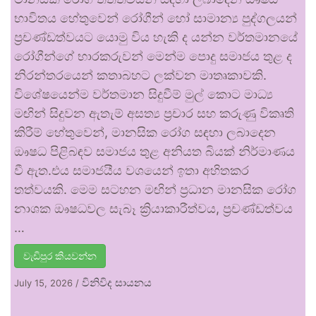
භාවිතය හේතුවෙන් රෝගීන් හෝ සාමාන්‍ය පුද්ගලයන්
ප්‍රචණ්ඩත්වයට යොමු විය හැකි ද යන්න වර්තමානයේ
රෝගීන්ගේ භාරකරුවන් මෙන්ම පොදු සමාජය තුළ ද
නිරන්තරයෙන් කතාබහට ලක්වන මාතෘකාවකි.
විශේෂයෙන්ම වර්තමාන සිදුවීම් මුල් කොට මාධ්‍ය
මඟින් සිදුවන ඇතැම් අසත්‍ය ප්‍රචාර සහ කරුණු විකෘති
කිරීම් හේතුවෙන්, මානසික රෝග සඳහා ලබාදෙන
ඖෂධ පිළිබඳව සමාජය තුළ අනියත බියක් නිර්මාණය
වී ඇත.එය සමාජයීය වශයෙන් ඉතා අහිතකර
තත්වයකි. මෙම සටහන මඟින් ප්‍රධාන මානසික රෝග
නාශක ඖෂධවල සැබෑ ක්‍රියාකාරීත්වය, ප්‍රචණ්ඩත්වය
…
වැඩිපුර කියවන්න
විනිවිද සායනය
July 15, 2026
/