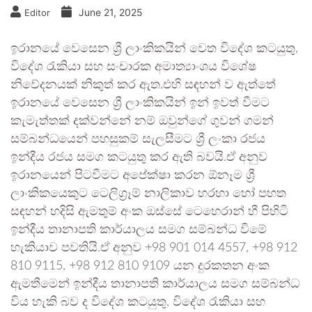
June 21, 2025
Editor
ඉරානයේ වෙසෙන ශ්‍රී ලාංකිකයින් වෙත විදේශ කටයුතු,
විදේශ රැකියා සහ සංචාරක අමාත්‍යාංශය විශේෂ
නිවේදනයක් නිකුත් කර ඇත.එහි සඳහන් ව ඇත්තේ
ඉරානයේ වෙසෙන ශ්‍රී ලාංකිකයින් ඉන් ඉවත් වීමට
කැමැත්තක් දක්වන්නේ නම් ඔවුන්ගේ ගුවන් ගමන්
සම්බන්ධයෙන් පහසුකම් සැලසීමට ශ්‍රී ලංකා රජය
ඉන්දීය රජය සමග කටයුතු කර ඇති බවයි.ඒ අනුව
ඉරානයෙන් පිටවීමට අපේක්ෂා කරන ඕනෑම ශ්‍රී
ලාංකිකයෙකුට ටෙලිග්‍රෑම් නාලිකාව හරහා හෝ පහත
සඳහන් හදිසි ඇමතුම් අංක ඔස්සේ ටෙහෙරාන් හී පිහිටි
ඉන්දීය තානාපති කාර්යාලය සමග සම්බන්ධ විමේ
හැකියාව පවතියි.ඒ අනුව +98 901 014 4557, +98 912
810 9115, +98 912 810 9109 යන දුරකතන අංක
ඇමතීමෙන් ඉන්දීය තානාපති කාර්යාලය සමග සම්බන්ධ
විය හැකි බව ද විදේශ කටයුතු, විදේශ රැකියා සහ