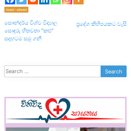
එතෙර - මෙතෙර
සෞන්දර්ය විශ්ව විද්‍යාල
ප්‍රදේශ කිහිපයකට වැසි
සොඳුරු හිතවතා “කළු”
සදහටම සමු ගනී