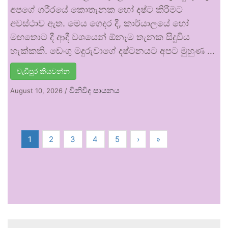
අපගේ ශරීරයේ කොතැනක හෝ දෂ්ට කිරීමට
අවස්ථාව ඇත. මෙය ගෙදර දී, කාර්යාලයේ හෝ
මඟතොට දී ආදී වශයෙන් ඕනෑම තැනක සිදුවිය
හැක්කකි. ඩෙංගු මදුරුවාගේ දෂ්ටනයට අපට මුහුණ …
වැඩිපුර කියවන්න
විනිවිද සායනය
August 10, 2026
/
1
2
3
4
5
›
»
.