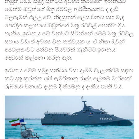
නමුත් මෙම සමුද්‍ර සන්ධිය අවහිර කිරීමෙන් ඉරානයට
මෙන්ම ඔවුන්ගේ මිත්‍ර රටවල ආර්ථිකයන්ට ද දැඩි
බලපෑමක් එල්ල වේ. නිදසුනක් ලෙස චීනය සහ මැද
පෙරදිග කලාපයේ ඔවුන්ගේ මිත්‍ර රටවල් පෙන්වා දිය
හැකිය. ඉරානය මේ වනවිට සිටින්නේ මෙම මිත්‍ර රටවල
සහාය වඩාත් අවශ්‍ය වන තත්වයක ය. ඒ නිසා ඔවුන්
අපහසුතාවට පත්වන පියවරක් ගැනීමට ඉරානය
දෙවරක් කල්පනා කරනු ඇත.
ඉරානය මෙම සමුද්‍ර සන්ධිය වසා දැමීම වැලැක්වීම සඳහා
කටයුතු කරන්න යයි ඇමරිකානු රාජ්‍ය ලේකම් මාර්කෝ
රුබියෝ චීනයට දැනුම් දී තිබෙනු ද දැකිය හැකි විය.