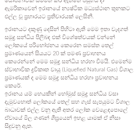
යෝජනාවක් සම්මත කර ඇත්තේ පසුගිය දා
ඇමරිකාවෙන් ඉරානයේ න්‍යෂ්ටික මධ්‍යස්ථාන තුනකට
එල්ල වූ ප්‍රහාරයට ප්‍රතිචාරයක් ලෙසිනි.
ඉරානයට දකුණු දෙසින් පිහිටා ඇති මෙම ඉතා වැදගත්
සමුද්‍ර සන්ධිය පිලිබඳ එක් විශේෂත්වයක් වන්නේ
ලෝකයේ පරිභෝජනය කෙරෙන සමස්ත තෙල්
ප්‍රමාණයෙන් සියයට 20 ක් පමණ ප්‍රවාහනය
කෙරෙන්නේ මෙම සමුද්‍ර සන්ධිය හරහා වීමයි. එමෙන්ම
ස්වාභාවික ද්‍රවීකෘත වායු (Liquefied Natural Gas) විශාල
ප්‍රමාණයක් ද මෙම සමුද්‍ර සන්ධිය හරහා ප්‍රවාහනය
කෙරේ.
ඉරානය යම් හෙයකින් හෝමුස් සමුද්‍ර සන්ධිය වසා
දැමුවහොත් ලෝකයේ තෙල් සහ ගෑස් සැපයුමට විශාල
බාධාවක් එල්ල වනු ඇති අතර ලෝක වෙළෙඳපොලේ
ඒවායේ මිල ගණන් ශීඝ්‍රයෙන් ඉහළ යාමක් ඒ නිසා
සිදුවනු ඇත.