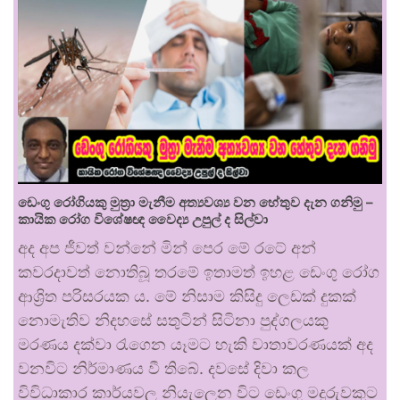
ඩෙංගු රෝගියකු ⁣මුත්‍රා මැනීම අත්‍යවශ්‍ය වන හේතුව දැන ගනිමු –
කායික රෝග විශේෂඥ වෛද්‍ය උපුල් ද සිල්වා
අද අප ජීවත් වන්නේ මින් පෙර මේ රටේ අන්
කවරදාවත් නොතිබූ තරමේ ඉතාමත් ඉහළ ඩෙංගු රෝග
ආශ්‍රිත පරිසරයක ය. මේ නිසාම කිසිදු ලෙඩක් දුකක්
නොමැතිව නිදහසේ සතුටින් සිටිනා පුද්ගලයකු
මරණය දක්වා රැගෙන යෑමට හැකි වාතාවරණයක් අද
වනවිට නිර්මාණය වී තිබේ. දවසේ දිවා කල
විවිධාකාර කාර්යවල නියැලෙන විට ඩෙංගු මදුරුවකුට