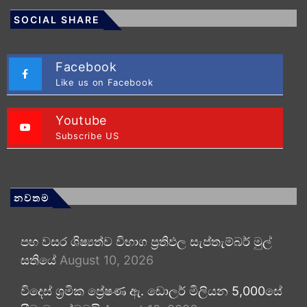
SOCIAL SHARE
Facebook
Like us on Facebook
Youtube
Subscribe US
නවතම
පහ වසර ශිෂ්‍යත්ව විභාග ප්‍රතිඵල සැප්තැම්බර් මුල්
සතියේ
August 10, 2026
විදෙස් ශ්‍රමික ප්‍රේෂණ ඇ. ඩොලර් මිලියන 5,000සේ