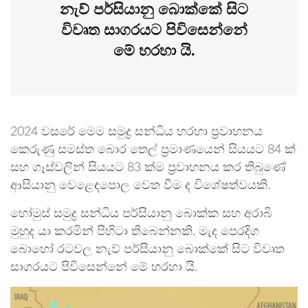
නැව් පර්සියානු බොක්කේ සිට
විවෘත සාගරයට පිවිසෙන්නේ
මේ හරහා යි.
2024 වසරේ මෙම සමුද්‍ර සන්ධිය හරහා ප්‍රවාහනය
කෙරුණු සමස්ත බොර තෙල් ප්‍රමාණයෙන් සියයට 84 ක්
සහ ගෑස්වලින් සියයට 83 ක්ම ප්‍රවාහනය කර තිබුණේ
ආසියානු වෙළෙඳපොල වෙත වීම ද විශේෂත්වයකි.
හෝමුස් සමුද්‍ර සන්ධිය පර්සියානු බොක්ක සහ අරාබි
මුහුද යා කරමින් පිහිටා තිබෙන්නකි. මැද පෙරදිග
බොහෝ රටවල නැව් පර්සියානු බොක්කේ සිට විවෘත
සාගරයට පිවිසෙන්නේ මේ හරහා යි.