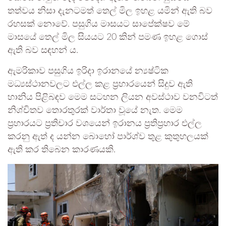
තත්වය නිසා දැනටමත් තෙල් මිල ඉහළ යමින් ඇති බව
රහසක් නොවේ. පසුගිය මාසයට සාපේක්ෂව මේ
මාසයේ තෙල් මිල සියයට 20 කින් පමණ ඉහළ ගොස්
ඇති බව සඳහන් ය.
ඇමරිකාව පසුගිය ඉරිදා ඉරානයේ න්‍යෂ්ටික
මධ්‍යස්ථානවලට එල්ල කළ ප්‍රහාරයෙන් සිදුව ඇති
හානිය පිළිබඳව මෙම සටහන ලියන අවස්ථාව වනවිටත්
නිශ්චිතව තොරතුරක් වාර්තා වූයේ නැත. මෙම
ප්‍රහාරයට ප්‍රතිචාර වශයෙන් ඉරානය ප්‍රතිප්‍රහාර එල්ල
කරනු ඇත් ද යන්න බොහෝ පාර්ශ්ව තුළ කුතුහලයක්
ඇති කර තිබෙන කාරණයකි.