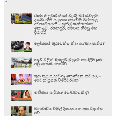
රාජ්‍ය නිලධාරීන්ගේ වැරදි තීරණවලට
දණ්ඩ නීති සංග්‍රහය යෙදවීම බරපතල
අවභාවිතයකි – සුනිල් කන්නන්ගර
කොළඹ, රත්නපුර, අම්පාර හිටපු මහ
දිසාපති
ලෝකයේ අඩුවෙන්ම නිදා ගන්නා ජාතිය?
නැව් වලින් බහලුම් මුහුදට පෙරලීම සුළු
පටු දෙයක් නොවේ
කුස තුළ සැඟවුණු නොනිදන කම්හල –
වෛද්‍ය සුගත් විජේවර්ධන
ගණිතය බැරිකම මෝඩකමක් ද?
මහාචාර්ය විමල් දිසානායක අභාවප්‍රාප්ත
වේ