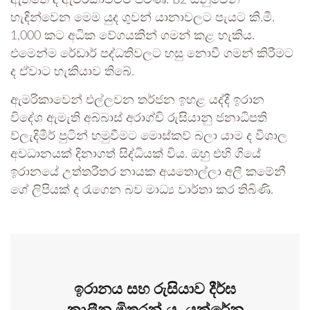
හැඳින්වෙන මෙම යුද ගුවන් යානාවලට පැයට කි.මී.
1,000 කට අධික වේගයකින් ගමන් කළ හැකිය.
එමෙන්ම රේඩාර් පද්ධතිවලට හසු නොවී ගමන් කිරීමට
ද ඒවාට හැකියාව තිබේ.
ඇමරිකාවෙන් එල්ලවන තර්ජන ඉහළ යද්දී ඉරාන
විදේශ ඇමැති අබ්බාස් අරාග්චි රුසියානු ජනාධිපති
ව්ලැදිමීර් පුටින් හමුවීමට මොස්කව් බලා යාම ද විශාල
අවධානයක් දිනාගත් සිද්ධියක් විය. ඔහු එහි ගියේ
ඉරානයේ උත්තරීතර නායක අයතොල්ලා අලී කමේනී
ගේ ලිපියක් ද රැගෙන බව මාධ්‍ය වාර්තා කර තිබිණි.
ඉරානය සහ රුසියාව දීර්ඝ
කාලීන මිතුරන් ය. යුක්රේන