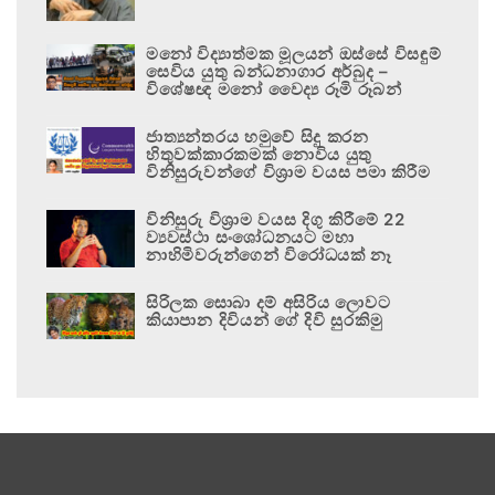
මනෝ විද්‍යාත්මක මූලයන් ඔස්සේ විසඳුම්
සෙවිය යුතු බන්ධනාගාර අර්බුද –
විශේෂඥ මනෝ වෛද්‍ය රූමි රූබන්
ජාත්‍යන්තරය හමුවේ සිදු කරන
හිතුවක්කාරකමක් නොවිය යුතු
විනිසුරුවන්ගේ විශ්‍රාම වයස පමා කිරීම
විනිසුරු විශ්‍රාම වයස දිගු කිරීමේ 22
ව්‍යවස්ථා සංශෝධනයට මහා
නාහිමිවරුන්ගෙන් විරෝධයක් නෑ
සිරිලක සොබා දම් අසිරිය ලොවට
කියාපාන දිවියන් ගේ දිවි සුරකිමු