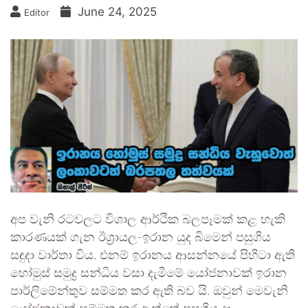
June 24, 2025
Editor
අප වැනි රටවලට විශාල ආර්ථික බලපෑමක් කළ හැකි
කාරණයක් ගැන ඊශ්‍රායල-ඉරාන යුද බිමෙන් පසුගිය
සඳුදා වාර්තා විය. එනම් ඉරානය ආසන්නයේ පිහිටා ඇති
හෝමුස් සමුද්‍ර සන්ධිය වසා දැමීමේ යෝජනාවක් ඉරාන
පාර්ලිමේන්තුව සම්මත කර ඇති බව යි. ඔවුන් මෙවැනි