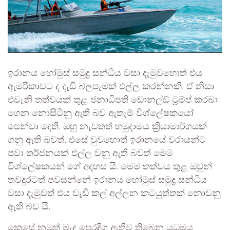
ඉරානය හෝමුස් සමුද්‍ර සන්ධිය වසා දැමුවහොත් එය
ඇමරිකාවට ද දැඩි බලපෑමක් එල්ල කරන්නකි. ඒ නිසා
එවැනි තත්වයක් තුළ ජනාධිපති ඩොනල්ඩ් ට්‍රම්ප් කරබා
ගෙන නොසිටිනු ඇති බව ඇතැම් විශ්ලේෂකයෝ
පෙන්වා දෙති. ඔහු නැවතත් හමුදාමය ක්‍රියාමාර්ගයක්
ගනු ඇති බවත්, එසේ වුවහොත් ඉරානයේ වරායන්ට
පවා තර්ජනයක් එල්ල වනු ඇති බවත් මෙම
විශ්ලේෂකයන් ගේ අදහස යි. මෙම තත්වය තුළ ඔවුන්
තවදුරටත් පවසන්නේ ඉරානය හෝමුස් සමුද්‍ර සන්ධිය
වසා දැමුවත් එය වැඩි කල් අල්ලන කටයුත්තක් නොවනු
ඇති බව යි.
කෙසේ නමුත් මැද පෙරදිග ඇතිව තිබෙන යුධමය