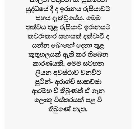
යුද්ධයේ දී ද ඉරානය රුසියාවට
සහය දැක්වූයේය. මෙම
තත්වය තුළ රුසියාව ඉරානයට
කවරාකාර සහායක් දක්වාවි ද
යන්න බොහෝ දෙනා තුළ
කුතුහලයක් ඇති කර තිබෙන
කාරණයකි. මෙම සටහන
ලියන අවස්ථාව වනවිට
පුටින්- අරාග්චි සාකච්ඡා
ආරම්භ වී තිබුණත් ඒ ගැන
ලොකු විස්තරයක් පළ වී
තිබුණේ නැත.