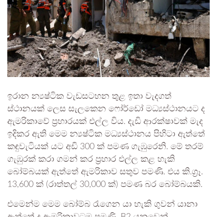
ඉරාන න්‍යෂ්ටික වැඩසටහන තුළ ඉතා වැදගත්
ස්ථානයක් ලෙස සැලකෙන ෆෝර්ඩෝ මධ්‍යස්ථානයට ද
ඇමරිකාවේ ප්‍රහාරයක් එල්ල විය. දැඩි ආරක්ෂාවක් මැද
ඉදිකර ඇති මෙම න්‍යෂ්ටික මධ්‍යස්ථානය පිහිටා ඇත්තේ
කඳුවැටියක් යට අඩි 300 ක් පමණ ගැඹුරෙනි. මේ තරම්
ගැඹුරක් කරා ගමන් කර ප්‍රහාර එල්ල කළ හැකි
බෝම්බයක් ඇත්තේ ඇමරිකාව සතුව පමණි. එය කි.ග්‍රෑ.
13,600 ක් (රාත්තල් 30,000 ක්) පමණ බර බෝම්බයකි.
එමෙන්ම මෙම බෝම්බ රැගෙන යා හැකි ගුවන් යානා
ඇත්තේ ද ඇමරිකාවටම පමණි. B2 යනුවෙන්