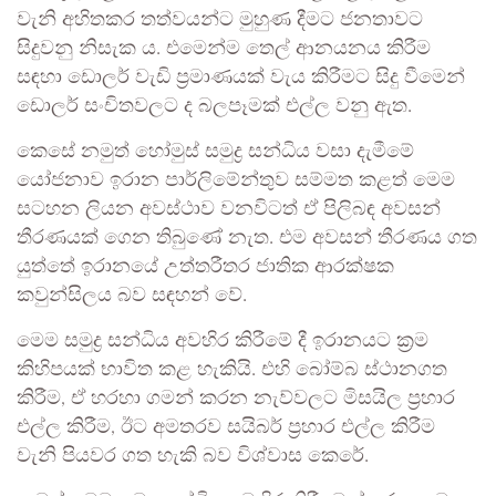
වැනි අහිතකර තත්වයන්ට මුහුණ දීමට ජනතාවට
සිදුවනු නිසැක ය. එමෙන්ම තෙල් ආනයනය කිරීම
සඳහා ඩොලර් වැඩි ප්‍රමාණයක් වැය කිරීමට සිදු වීමෙන්
ඩොලර් සංචිතවලට ද බලපෑමක් එල්ල වනු ඇත.
කෙසේ නමුත් හෝමුස් සමුද්‍ර සන්ධිය වසා දැමීමේ
යෝජනාව ඉරාන පාර්ලිමේන්තුව සම්මත කළත් මෙම
සටහන ලියන අවස්ථාව වනවිටත් ඒ පිලිබඳ අවසන්
තීරණයක් ගෙන තිබුණේ නැත. එම අවසන් තීරණය ගත
යුත්තේ ඉරානයේ උත්තරීතර ජාතික ආරක්ෂක
කවුන්සිලය බව සඳහන් වේ.
මෙම සමුද්‍ර සන්ධිය අවහිර කිරීමේ දී ඉරානයට ක්‍රම
කිහිපයක් භාවිත කළ හැකියි. එහි බෝම්බ ස්ථානගත
කිරීම, ඒ හරහා ගමන් කරන නැව්වලට මිසයිල ප්‍රහාර
එල්ල කිරීම, ඊට අමතරව සයිබර් ප්‍රහාර එල්ල කිරීම
වැනි පියවර ගත හැකි බව විශ්වාස කෙරේ.