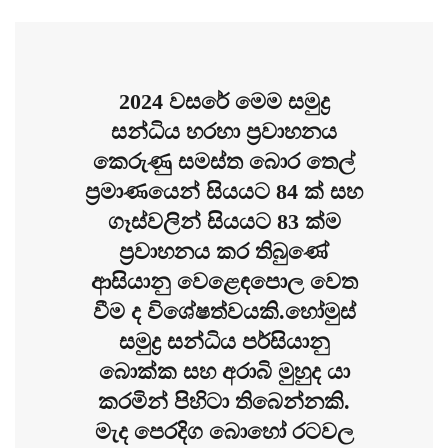
2024 වසරේ මෙම සමුද්‍ර
සන්ධිය හරහා ප්‍රවාහනය
කෙරුණු සමස්ත බොර තෙල්
ප්‍රමාණයෙන් සියයට 84 ක් සහ
ගෑස්වලින් සියයට 83 ක්ම
ප්‍රවාහනය කර තිබුණේ
ආසියානු වෙළෙඳපොල වෙත
වීම ද විශේෂත්වයකි.හෝමුස්
සමුද්‍ර සන්ධිය පර්සියානු
බොක්ක සහ අරාබි මුහුද යා
කරමින් පිහිටා තිබෙන්නකි.
මැද පෙරදිග බොහෝ රටවල