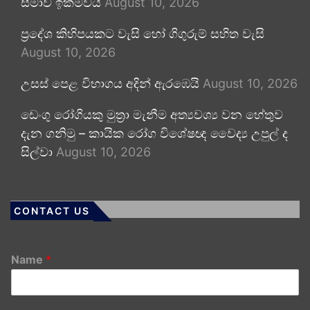
සීමාව ඉක්මවයි
August 10, 2026
ප්‍රදේශ කිහිපයකට වැසි හෝ ගිගුරුම් සහිත වැසි
August 10, 2026
උසස් පෙළ විභාගය අදින් ඇරඹෙයි
August 10, 2026
ඩෙංගු රෝගියකු ⁣මුත්‍රා මැනීම අත්‍යවශ්‍ය වන හේතුව
දැන ගනිමු – කායික රෝග විශේෂඥ වෛද්‍ය උපුල් ද
සිල්වා
August 10, 2026
CONTACT US
Name
*