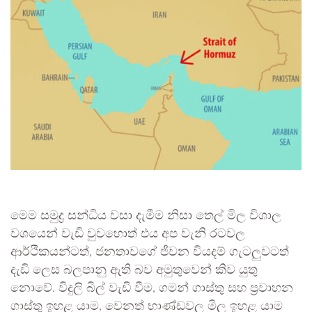
මෙම සමුද්‍ර සන්ධිය වසා දැමීම නිසා තෙල් මිල විශාල
වශයෙන් වැඩි වුවහොත් එය අප වැනි රටවල
ආර්ථිකයන්ටත්, ජනතාවගේ ජීවන වියදම් ගැටලුවටත්
දැඩි ලෙස බලපානු ඇති බව අමුතුවෙන් කිව යුතු
නොවේ. විදුලි බිල් වැඩි වීම, ගමන් ගාස්තු සහ ප්‍රවාහන
ගාස්තු ඉහළ යාම, වෙනත් භාණ්ඩවල මිල ඉහළ යාම