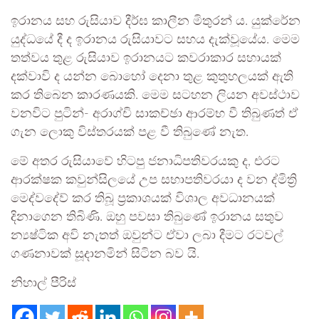
ඉරානය සහ රුසියාව දීර්ඝ කාලීන මිතුරන් ය. යුක්රේන
යුද්ධයේ දී ද ඉරානය රුසියාවට සහය දැක්වූයේය. මෙම
තත්වය තුළ රුසියාව ඉරානයට කවරාකාර සහායක්
දක්වාවි ද යන්න බොහෝ දෙනා තුළ කුතුහලයක් ඇති
කර තිබෙන කාරණයකි. මෙම සටහන ලියන අවස්ථාව
වනවිට පුටින්- අරාග්චි සාකච්ඡා ආරම්භ වී තිබුණත් ඒ
ගැන ලොකු විස්තරයක් පළ වී තිබුණේ නැත.
මේ අතර රුසියාවේ හිටපු ජනාධිපතිවරයකු ද, එරට
ආරක්ෂක කවුන්සිලයේ උප සභාපතිවරයා ද වන ද්මිත්‍රි
මෙද්වදේව් කර තිබූ ප්‍රකාශයක් විශාල අවධානයක්
දිනාගෙන තිබිණි. ඔහු පවසා තිබුණේ ඉරානය සතුව
න්‍යෂ්ටික අවි නැතත් ඔවුන්ට ඒවා ලබා දීමට රටවල්
ගණනාවක් සූදානමින් සිටින බව යි.
නිහාල් පීරිස්