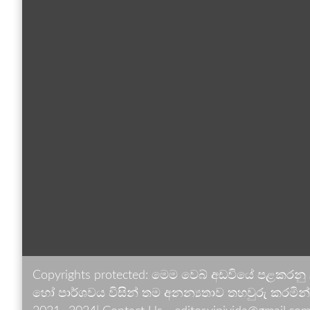
Copyrights protected: මෙම වෙබ් අඩවියේ පළකරනු
හෝ පාර්ශවය විසින් තම අනන්‍යතාව තහවුරු කරමින් ඉ