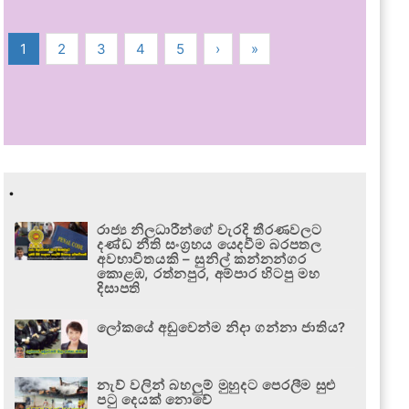
1
2
3
4
5
›
»
.
රාජ්‍ය නිලධාරීන්ගේ වැරදි තීරණවලට
දණ්ඩ නීති සංග්‍රහය යෙදවීම බරපතල
අවභාවිතයකි – සුනිල් කන්නන්ගර
කොළඹ, රත්නපුර, අම්පාර හිටපු මහ
දිසාපති
ලෝකයේ අඩුවෙන්ම නිදා ගන්නා ජාතිය?
නැව් වලින් බහලුම් මුහුදට පෙරලීම සුළු
පටු දෙයක් නොවේ