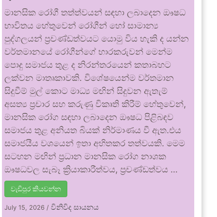
මානසික රෝගී තත්ත්වයන් සඳහා ලබාදෙන ඖෂධ
භාවිතය හේතුවෙන් රෝගීන් හෝ සාමාන්‍ය
පුද්ගලයන් ප්‍රචණ්ඩත්වයට යොමු විය හැකි ද යන්න
වර්තමානයේ රෝගීන්ගේ භාරකරුවන් මෙන්ම
පොදු සමාජය තුළ ද නිරන්තරයෙන් කතාබහට
ලක්වන මාතෘකාවකි. විශේෂයෙන්ම වර්තමාන
සිදුවීම් මුල් කොට මාධ්‍ය මඟින් සිදුවන ඇතැම්
අසත්‍ය ප්‍රචාර සහ කරුණු විකෘති කිරීම් හේතුවෙන්,
මානසික රෝග සඳහා ලබාදෙන ඖෂධ පිළිබඳව
සමාජය තුළ අනියත බියක් නිර්මාණය වී ඇත.එය
සමාජයීය වශයෙන් ඉතා අහිතකර තත්වයකි. මෙම
සටහන මඟින් ප්‍රධාන මානසික රෝග නාශක
ඖෂධවල සැබෑ ක්‍රියාකාරීත්වය, ප්‍රචණ්ඩත්වය …
වැඩිපුර කියවන්න
විනිවිද සායනය
July 15, 2026
/