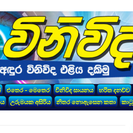
්
එතෙර - මෙතෙර
විනිවිද සායනය
හරිත දනව්ව
කය
උරුමයක අසිරිය
නිතර නොඇසෙන කතා
කාටූ