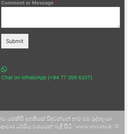
Comment or Message
*
Submit
Chat on WhatsApp (+94 77 359 6107)
 යම්කිසි අගතියක් සිදුවන්නේ නම් එම පුද්ගලයා
ාර ධර්මීය වශයෙන් බැඳී සිටී. 'www.vinivida.lk' ©