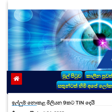
Skip
to
content
vinivida.lk
මුල් පිටුව
කාලීන පුවත
සතුන්ටත් හිමි අපේ ලෝ
ඉල්ලුම් නොකළ මිලියන 9කට TIN දෙයි