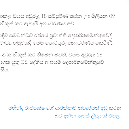
නොකළ වයස අවුරුදු 18 සම්පූර්ණ කරන ලද මිලියන 09
ක නිකුත් කර ඇතැයි අනාවරණය වේ.
ම සම්බන්ධව රජයේ ප්‍රවෘත්ති දෙපාර්තමේන්තුවේදී
ද මාධ්‍ය හමුවකදී මෙම තොරතුරු අනාවරණය කෙරිණි.
ංක නිකුත් කර තිබෙන බවත්, වයස අවුරුදු 18
බාගත යුතු බව දේශීය ආදායම් දෙපාර්තමේන්තුවේ
සීය.
මහින්ද රාජපක්ෂ ගේ ආරක්ෂාව තවදුරටත් අඩු කරන
බව දන්වා තවත් ලියුමක් එවලා