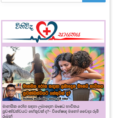
මානසික රෝග සඳහා ලබාදෙන ඖෂධ භාවිතය
ප්‍රචණ්ඩත්වයට හේතුවක් ද?- විශේෂඥ මනෝ වෛද්‍ය රූමි
රූබන්