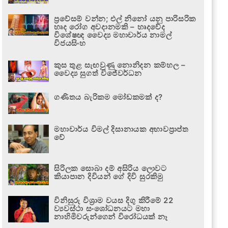
ප්‍රවේසම් වන්න; එල් නිනෝ යනු පාරිසරික
හෘද රෝග අවදානමකි – හෘදවේද
විශේෂඥ වෛද්‍ය මහාචාර්ය නාමල්
විජයසිංහ
කුස තුළ සැඟවුණු නොනිදන කම්හල –
වෛද්‍ය සුගත් විජේවර්ධන
ගණිතය බැරිකම මෝඩකමක් ද?
මහාචාර්ය විමල් දිසානායක අභාවප්‍රාප්ත
වේ
සිරිලක සොබා දම් අසිරිය ලොවට
කියාපාන දිවියන් ගේ දිවි සුරකිමු
විනිසුරු විශ්‍රාම වයස දිගු කිරීමේ 22
ව්‍යවස්ථා සංශෝධනයට මහා
නාහිමිවරුන්ගෙන් විරෝධයක් නෑ