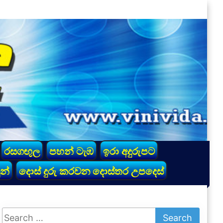
රසගඟුල
පහන් ටැඹ
ඉරා අදුරුපට
න්
දොස් දුරු කරවන දොස්තර උපදෙස්