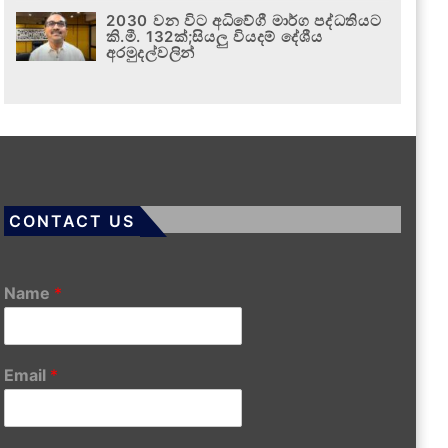
2030 වන විට අධිවේගී මාර්ග පද්ධතියට
කි.මී. 132ක්;සියලු වියදම් දේශීය
අරමුදල්වලින්
CONTACT US
Name
*
Email
*