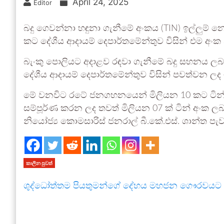
April 24, 2025
Editor
බදු ගෙවන්නා හඳුනා ගැනීමේ අංකය (TIN) ඉල්ලුම් 
කට දේශීය ආදායම් දෙපාර්තමේන්තුව විසින් එම අං
බැංකු පොලියට අදාළව රඳවා ගැනීමේ බදු සහනය ලබාදී
දේශීය ආදායම් දෙපාර්තමේන්තුව විසින් පවත්වන ල
මේ වනවිට රටේ ජනගහනයෙන් මිලියන 10 කට ටින් අ
සම්පූර්ණ කරන ලද තවත් මිලියන 07 ක් ටින් අංක ල
නියෝජ්‍ය කොමසාරිස් ජනරාල් බී.කේ.එස්. ශාන්ත පැව
කාලීන පුවත්
ශුද්ධෝත්තම පියතුමන්ගේ දේහය මහජන ගෞරවයට