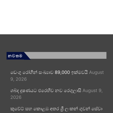
නවතම
ඩෙංගු රෝගීන් සංඛ්‍යාව 89,000 ඉක්මවයි
August
9, 2026
ශබ්ද දූෂණයට එරෙහිව නව රෙගුලාසි
August 9,
2026
කුවේට් සහ කොළඹ අතර ශ්‍රී ලංකන් ගුවන් සේවා