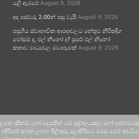
යළි ඇරඹේ
August 9, 2026
අද පස්වරු 2.00න් පසු වැසි
August 9, 2026
පසුගිය ස්වාභාවික ආපදාවලට හේතුව නිරිතදිග
මෝසම් ද, එල් නිනෝ ද? සුපර් එල් නිනෝ
කතාව මාධ්‍යවල මවාපෑමක්
August 9, 2026
 ලබන කිනම් හෝ දෙයකින් යම් පුද්ගලයකුට හෝ පාර්ශවයකට
දිරිපත් කරනු ලබන පිළිතුරු පළකිරීමට මෙම වෙබ් අඩවිය ආච