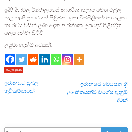
ඉදිරි දිනවල ඊශ්රාලයයේ නාගරික කලාප වෙත එල්ල
කළ හැකි ප්‍රහාරයන් පිළිබඳව ඉතා විමසිලිමත්වන ලෙසා
හා රජය විසින් ලබා දෙන ආරක්ෂක උපදෙස් පිළිපදින
ලෙස දන්වා සිටිමි.
උපුටා ගැනීම අවසන්.
කාලීන පුවත්
ඉරානයට ප්‍රබල
ඉරානයේ වෙසෙන ශ්‍රී
භූමිකම්පාවක්
ලාංකිකයන්ට විශේෂ දැනුම්
දීමක්