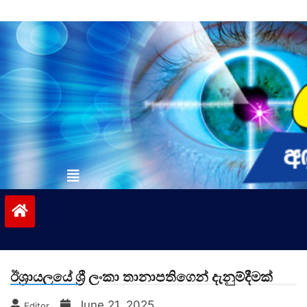
Skip
to
content
vinivida.lk
ඊශ්‍රායලයේ ශ්‍රී ලංකා තානාපතිගෙන් දැනුම්දීමක්
June 21, 2025
Editor