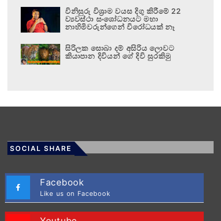
විනිසුරු විශ්‍රාම වයස දිගු කිරීමේ 22
ව්‍යවස්ථා සංශෝධනයට මහා
නාහිමිවරුන්ගෙන් විරෝධයක් නෑ
සිරිලක සොබා දම් අසිරිය ලොවට
කියාපාන දිවියන් ගේ දිවි සුරකිමු
SOCIAL SHARE
Facebook
Like us on Facebook
Youtube