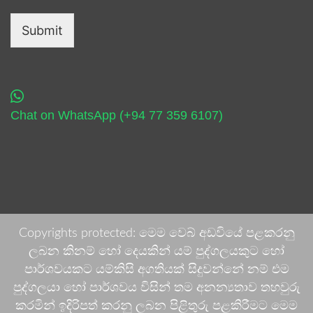
Submit
Chat on WhatsApp (+94 77 359 6107)
Copyrights protected: මෙම වෙබ් අඩවියේ පළකරනු
ලබන කිනම් හෝ දෙයකින් යම් පුද්ගලයකුට හෝ
පාර්ශවයකට යම්කිසි අගතියක් සිදුවන්නේ නම් එම
පුද්ගලයා හෝ පාර්ශවය විසින් තම අනන්‍යතාව තහවුරු
කරමින් ඉදිරිපත් කරනු ලබන පිළිතුරු පළකිරීමට මෙම