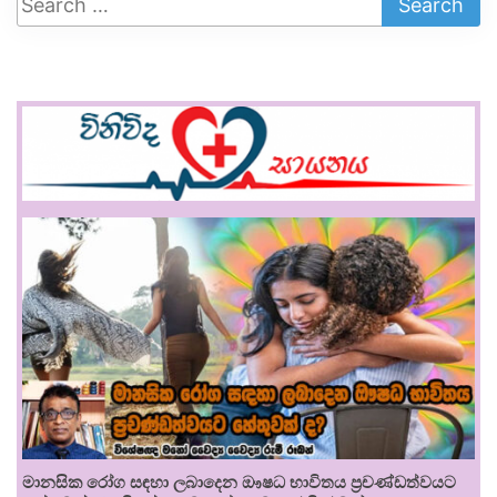
මානසික රෝග සඳහා ලබාදෙන ඖෂධ භාවිතය ප්‍රචණ්ඩත්වයට