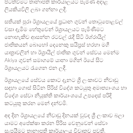
පිටත්වීමට තානාපති කාර්යාලයට පැමිණ අදාළ
ලියකියවිලි ලබා ගන්නා ලදී.
සතියක් පුරා ඊශ්‍රායලයේ ප්‍රධාන ගුවන් තොටුපොළවල්
වසා දැමීම හේතුවෙන් ඊශ්‍රායලයට පැමිණීමට
නොහැකිව ආසන්න රටවල් රැදී සිටි ඊශ්රායිල්
ජාතිකයන් බොහෝ දෙනෙකු සයිප්‍රස් හරහා මගී
යාත්‍රාවලින් හා ඊශ්‍රායිල් ජාතික ගුවන් සේවය මෙන්ම
Akiya ගුවන් සමාගමේ යානා මගින් ඊයේ සිට
ඊශ්‍රායලයට රැගෙන එන ලදී.
ඊශ්‍රායලයේ සේවය කොට දැනට ශ්‍රී ලංකාවට නිවාඩු
සඳහා ගොස් සිටින පිරිස් විදේශ කටයුතු අමාත්‍යාංශය හා
විදේශ සේවා නියුක්ති කාර්යාංශයේ උපදෙස් පරිදි
කටයුතු කරන මෙන් දන්වමි.
අද දින ඊශ්‍රායලයේ නිවාඩු දිනයක් වුවද ශ්‍රී ලංකාව බලා
යාමට අපේක්ෂා කරන පිරිස වෙනුවෙන් සේවා
සැපයීමට තානාපති කාර්යාලය විවෘතව පවතී.