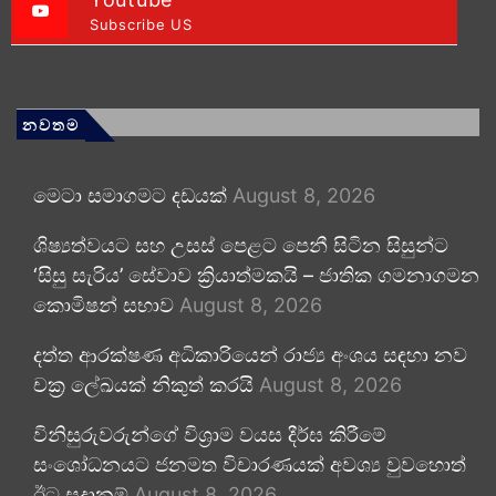
Subscribe US
නවතම
මෙටා සමාගමට දඩයක්
August 8, 2026
ශිෂ්‍යත්වයට සහ උසස් පෙළට පෙනී සිටින සිසුන්ට
‘සිසු සැරිය’ සේවාව ක්‍රියාත්මකයි – ජාතික ගමනාගමන
කොමිෂන් සභාව
August 8, 2026
දත්ත ආරක්ෂණ අධිකාරියෙන් රාජ්‍ය අංශය සඳහා නව
චක්‍ර ලේඛයක් නිකුත් කරයි
August 8, 2026
විනිසුරුවරුන්ගේ විශ්‍රාම වයස දීර්ඝ කිරීමේ
සංශෝධනයට ජනමත විචාරණයක් අවශ්‍ය වුවහොත්
ඊට සූදානම්
August 8, 2026