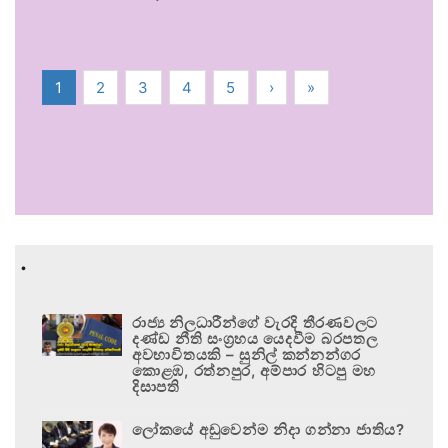
1
2
3
4
5
›
»
.
රාජ්‍ය නිලධාරීන්ගේ වැරදි තීරණවලට
දණ්ඩ නීති සංග්‍රහය යෙදවීම බරපතල
අවභාවිතයකි – සුනිල් කන්නන්ගර
කොළඹ, රත්නපුර, අම්පාර හිටපු මහ
දිසාපති
ලෝකයේ අඩුවෙන්ම නිදා ගන්නා ජාතිය?