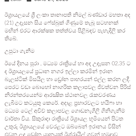
ඊශ්‍රායලයේ ශ්‍රී ලංකා තානාපති නිමල් බණ්ඩාර මහතා අද
(21) උදෑසන සිය ෆේස්බුක් ගිණුමේ තැබූ සටහනක්
මඟින් එරට ආරක්ෂක තත්ත්වය පිළිබඳව පැහැදිලි කර
තිබේ.
උපුටා ගැනීම
ඊයේ දිනය පුරා , මධ්‍යම රාත්‍රියේ හා අද උදෑසන 02.35 ට
ද ඊශ්‍රායලයේ ප්‍රධාන නගර ඉල්ලා කරමින් ඉරාන
බැලස්ටික් මිසයිල හා ඩ්‍රෝන පාහරයන් එල්ල කරන ලදී.
පෙරට වඩා බොහෝ නාගරික කලාපවල ජිවත්වන පිරිස්
නිරන්තරයෙන්ම ආරක්‍ෂිත ස්ථානවල රැකවරණය
ලැබීමට කටයුතු කෙරේ. අදාළ ප්‍රහාරවලට හයිෆා හා
මධ්‍යම ටෙල් අවිව් කලාපවල ගොඩනැගිලි ගිනිගැනීම්
වාර්තා විය. සිකුරාදා රාත්‍රියේ ඊශ්‍රායල භූමියෙන් පිටත
උතුරු ඊශ්‍රායලයේ වෙරළට ඔබ්බෙන් ඉරානය විසින්
එවන ලද ඩ්‍රෝන යානයක් ඊශ්රායිල් ගුවන් හමුදාව