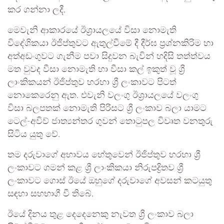
කර ගන්නා ලදී.
මෙවැනි ආකාරයේ ඊශ්‍රායලයේ විසා නොමැති
විදේශිකයා ඊජිප්තුවට ඇතුල්වීමේ දී දීර්ඝ ප්‍රශ්නකිරිම හා
අත්අඩංගුවට ගැනීම පවා සිදුවන බැවින් හදිසි තත්ත්වය
මත වුවද වීසා නොමැති හා වීසා කල් ඉකුත් වූ ශ්‍රී
ලාංකිකයන් ඊජිප්තුව හරහා ශ්‍රී ලංකාවට පිටත්
නොකෙරෙනු ඇත. එවැනි වලංගු ඊශ්‍රායලයේ වලංගු
විසා බලපතක් නොමැති පිරිසට ශ්‍රී ලංකාව බලා යාමට
ටෙල්-අවිව් ජාත්‍යන්තර ගුවන් තොටුපල විවෘත වනතුරු
සිටිය යුතු වේ.
තම දරුවාගේ අභාවය හේතුවෙන් ඊජිප්තුව හරහා ශ්‍රී
ලංකාවට ගමන් කළ ශ්‍රී ලාංකිකයා නිරුපද්‍රිතව ශ්‍රී
ලංකාවට ගොස් ඊයේ ඔහුගේ දරුවාගේ අවසන් කටයුතු
සඳහා සහභාගී වී තිබේ.
ඊයේ දිනය තුළ දෙදෙනෙකු නැවත ශ්‍රී ලංකාව බලා