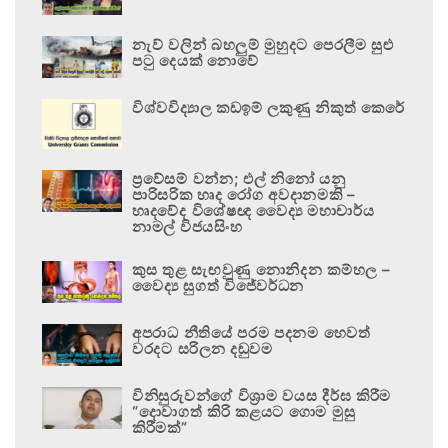
නැව් වලින් බහලුම් මුහුදට පෙරලීම සුළු
පටු දෙයක් නොවේ
විශ්වවිද්‍යාල කඩඉම් ලකුණු නිකුත් කෙරේ
ප්‍රවේසම් වන්න; එල් නිනෝ යනු
පාරිසරික හෘද රෝග අවදානමකි –
හෘදවේද විශේෂඥ වෛද්‍ය මහාචාර්ය
නාමල් විජයසිංහ
කුස තුළ සැඟවුණු නොනිදන කම්හල –
වෛද්‍ය සුගත් විජේවර්ධන
අපරාධ නීතියේ පරම පදනම හෙවත්
වරදට සරිලන දඬුවම
විනිසුරුවන්ගේ විශ්‍රාම වයස දීර්ඝ කිරීම
“දොවාගත් කිරි කළයට ගොම මුසු
කිරීමක්”