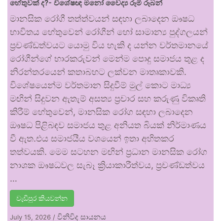
හේතුවක් ද?- විශේෂඥ මනෝ වෛද්‍ය රූමි රූබන්
මානසික රෝගී තත්ත්වයන් සඳහා ලබාදෙන ඖෂධ
භාවිතය හේතුවෙන් රෝගීන් හෝ සාමාන්‍ය පුද්ගලයන්
ප්‍රචණ්ඩත්වයට යොමු විය හැකි ද යන්න වර්තමානයේ
රෝගීන්ගේ භාරකරුවන් මෙන්ම පොදු සමාජය තුළ ද
නිරන්තරයෙන් කතාබහට ලක්වන මාතෘකාවකි.
විශේෂයෙන්ම වර්තමාන සිදුවීම් මුල් කොට මාධ්‍ය
මඟින් සිදුවන ඇතැම් අසත්‍ය ප්‍රචාර සහ කරුණු විකෘති
කිරීම් හේතුවෙන්, මානසික රෝග සඳහා ලබාදෙන
ඖෂධ පිළිබඳව සමාජය තුළ අනියත බියක් නිර්මාණය
වී ඇත.එය සමාජයීය වශයෙන් ඉතා අහිතකර
තත්වයකි. මෙම සටහන මඟින් ප්‍රධාන මානසික රෝග
නාශක ඖෂධවල සැබෑ ක්‍රියාකාරීත්වය, ප්‍රචණ්ඩත්වය
…
වැඩිපුර කියවන්න
විනිවිද සායනය
July 15, 2026
/