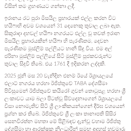
විසින් තම ග්‍රහණයට ගන්නා ලදී.
ඉරානය රට පුරා මිසයිල ප්‍රහාරයක් එල්ල කරන විට
හයිෆාහි අවම වශයෙන් 31 දෙනෙකු තුවාල ලබා ඇත.
සිකුරාදා දහවල් හයිෆා නගරයට එල්ල වූ තවත් ඉරාන
මිසයිල ප්‍රහාරයකින් හයිෆා හි පැරණිතම, දෙවන
පැරණිතම මුස්ලිම් පල්ලියට හානි සිදු විය. එම අල්
ජරිනා මුස්ලිම් පල්ලියේ සිටි මුස්ලිම් පූජකවරුන්ට
තුවාල සිදුවී තිබේ. එය 1761 දී ඉදිකරන ලද්දකි.
2025 ජූනි මස 20 වැනිදින එනම් ඊයේ ඊශ්‍රායලයේ
එලාට් නගරය හරහා ඊජිප්තුවේ TABA දේශසීමා
පිවිසුමෙන් ඊජිප්තුවේ කයිරෝ ගුවන් තොටුපළ හරහා ශ්‍රී
ලංකාවට යාම බලා පිටත්වූ සිව්දෙනාගෙන් ඊශ්‍රායලයේ
විසා නොමැතිව සිටි ශ්‍රී ලාංකිකයන්ගෙන් දීර්ඝ වශයෙන්
ප්‍රශ්න කර තිබේ. ඊජිප්තුවේ ශ්‍රී ලංකා තානාපති සිසිර
සෙනවිරත්න මහතා මේ පිළිබඳව දැන්වූ වහාම ඊජිප්තු
දේශසීමා හා ආරක්ෂක නිලධාරීන් සමඟ අදහස් හුවමාරු