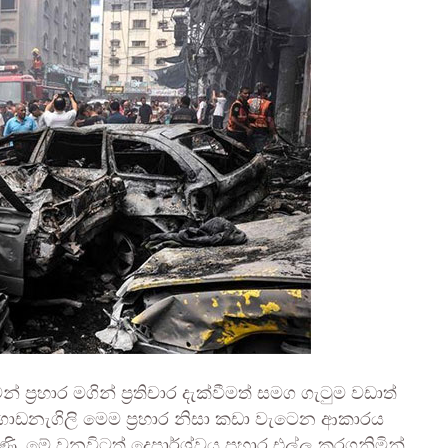
 ප්‍රහාර මගින් ප්‍රතිචාර දැක්වීමත් සමග ගැටුම වඩාත්
 ගොඩනැගිලි මෙම ප්‍රහාර නිසා කඩා වැටෙන ආකාරය
ණි. මේ වනවිටත් දෙපාර්ශ්වය ප්‍රහාර එල්ල කරගනිමින්