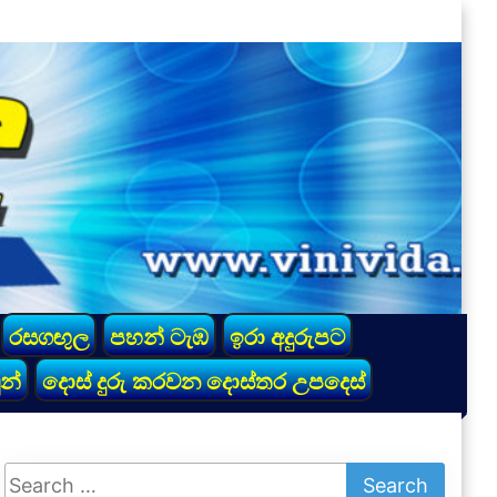
රසගඟුල
පහන් ටැඹ
ඉරා අදුරුපට
න්
දොස් දුරු කරවන දොස්තර උපදෙස්