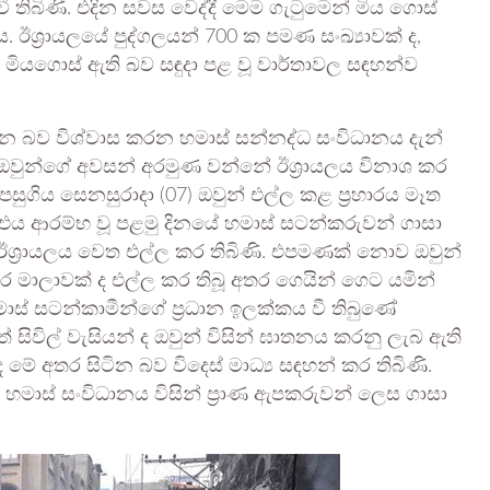
ී තිබිණි. එදින සවස වෙද්දී මෙම ගැටුමෙන් මිය ගොස්
 ඊශ්‍රායලයේ පුද්ගලයන් 700 ක පමණ සංඛ්‍යාවක් ද,
මියගොස් ඇති බව සඳුදා පළ වූ වාර්තාවල සඳහන්ව
ටින බව විශ්වාස කරන හමාස් සන්නද්ධ සංවිධානය දැන්
. ඔවුන්ගේ අවසන් අරමුණ වන්නේ ඊශ්‍රායලය විනාශ කර
් පසුගිය සෙනසුරාදා (07) ඔවුන් එල්ල කළ ප්‍රහාරය මෑත
එය ආරම්භ වූ පළමු දිනයේ හමාස් සටන්කරුවන් ගාසා
ක් ඊශ්‍රායලය වෙත එල්ල කර තිබිණි. එපමණක් නොව ඔවුන්
රහාර මාලාවක් ද එල්ල කර තිබූ අතර ගෙයින් ගෙට යමින්
මාස් සටන්කාමීන්ගේ ප්‍රධාන ඉලක්කය වී තිබුණේ
ුත් සිවිල් වැසියන් ද ඔවුන් විසින් ඝාතනය කරනු ලැබ ඇති
ද මේ අතර සිටින බව විදෙස් මාධ්‍ය සඳහන් කර තිබිණි.
ක් හමාස් සංවිධානය විසින් ප්‍රාණ ඇපකරුවන් ලෙස ගාසා