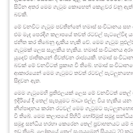
සිටින අතර මෙම ගැටුම කොහෙන් කෙළවර වනු ඇත් ද
බවකි.
මේ වනවිට ගැටුම පවතින්නේ හමාස් සංවිධානය සහ ඊශ
එම මැද පෙරදිග කලාපයේ තවත් රටවල් පැටලේවිද 
ජනිත කර තිබෙනු දැකිය හැකි වේ. මෙම ගැටුම පුළුල
ගැටුමක් ලෙස සැලකිය හැකිය. හමාස් සංවිධානය අරා
යුදෙව් ජාතිකයන් ජීවත්වන රාජ්‍යයකි. හමාස් සංවිධ
බවක් මේ වනවිටත් ප්‍රකාශ වී තිබේ. හමාස් සංවිධාන
ආකාරයෙන් මෙම ගැටුමට තවත් රටවල් පැටලුනහොත්
සිදුවන ඇත.
මෙම ගැටුමෙහි ප්‍රතිඵලයක් ලෙස මේ වනවිටත් තෙල
ඉදිරියේ දී තෙල් සැපයුමට බාධා එල්ල විය හැකිය යන
නිශ්පාදනය කරන රටවල් මෙම ගැටුමට පැටලුනහොත් 
වී තිබේ. මෙම කලාපයේ පිහිටි හෝර්මුස් සමුද්‍ර සන්ධ
සමුද්‍ර සන්ධිය හරහා කෙරෙන තෙල් ප්‍රවාහනයට යම
ඉඩ තිබේ. ලෝකයේ තෙල් සැපයුමෙන් සියයට 20 කට