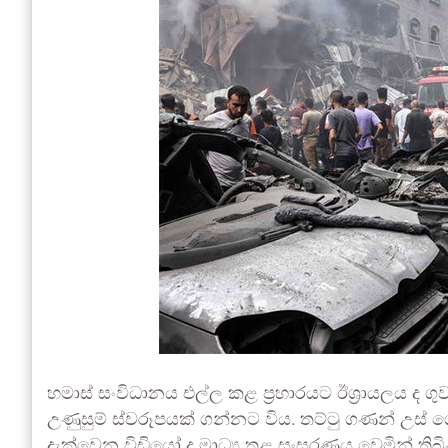
හමාස් සංවිධානය එල්ල කළ ප්‍රහාරයට ඊශ්‍රායලය ද ගුවන්
උණුසුම් ස්වරූපයක් ගන්නට විය. තට්ටු ගණන් උස්
දැක්වෙන විඩියෝ ද මාධ්‍ය තුළ සංසරණය වෙමින් තිබි