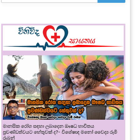
මානසික රෝග සඳහා ලබාදෙන ඖෂධ භාවිතය
ප්‍රචණ්ඩත්වයට හේතුවක් ද?- විශේෂඥ මනෝ වෛද්‍ය රූමි
රූබන්