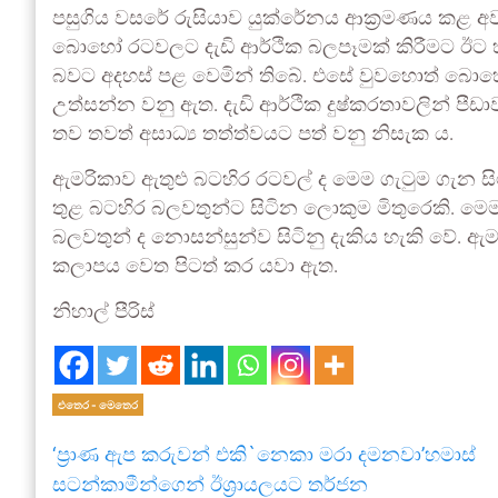
පසුගිය වසරේ රුසියාව යුක්රේනය ආක්‍රමණය කළ අව
බොහෝ රටවලට දැඩි ආර්ථික බලපෑමක් කිරීමට ඊට හැ
බවට අදහස් පළ වෙමින් තිබේ. එසේ වුවහොත් බො
උත්සන්න වනු ඇත. දැඩි ආර්ථික දුෂ්කරතාවලින් පීඩාවට
තව තවත් අසාධ්‍ය තත්ත්වයට පත් වනු නිසැක ය.
ඇමරිකාව ඇතුළු බටහිර රටවල් ද මෙම ගැටුම ගැන සි
තුළ බටහිර බලවතුන්ට සිටින ලොකුම මිතුරෙකි. මෙම 
බලවතුන් ද නොසන්සුන්ව සිටිනු දැකිය හැකි වේ. ඇ
කලාපය වෙත පිටත් කර යවා ඇත.
නිහාල් පීරිස්
එතෙර - මෙතෙර
‘ප්‍රාණ ඇප කරුවන් එකි`නෙකා මරා දමනවා’හමාස්
සටන්කාමීන්ගෙන් ඊශ්‍රායලයට තර්ජන