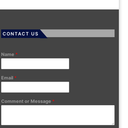
CONTACT US
Name
*
Email
*
Comment or Message
*