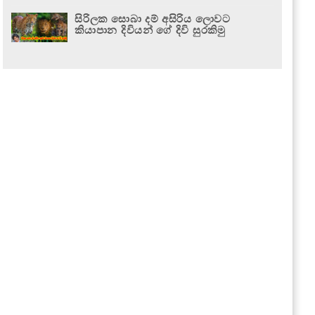
සිරිලක සොබා දම් අසිරිය ලොවට
කියාපාන දිවියන් ගේ දිවි සුරකිමු