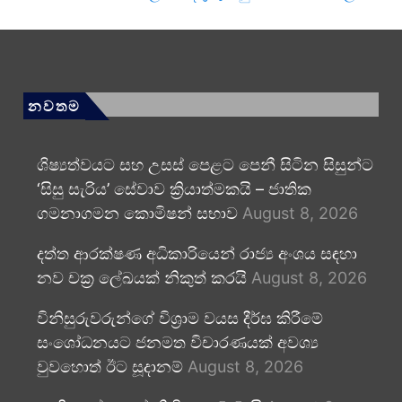
නවතම
ශිෂ්‍යත්වයට සහ උසස් පෙළට පෙනී සිටින සිසුන්ට
‘සිසු සැරිය’ සේවාව ක්‍රියාත්මකයි – ජාතික
ගමනාගමන කොමිෂන් සභාව
August 8, 2026
දත්ත ආරක්ෂණ අධිකාරියෙන් රාජ්‍ය අංශය සඳහා
නව චක්‍ර ලේඛයක් නිකුත් කරයි
August 8, 2026
විනිසුරුවරුන්ගේ විශ්‍රාම වයස දීර්ඝ කිරීමේ
සංශෝධනයට ජනමත විචාරණයක් අවශ්‍ය
වුවහොත් ඊට සූදානම්
August 8, 2026