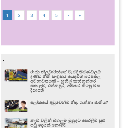
1
2
3
4
5
›
»
.
රාජ්‍ය නිලධාරීන්ගේ වැරදි තීරණවලට
දණ්ඩ නීති සංග්‍රහය යෙදවීම බරපතල
අවභාවිතයකි – සුනිල් කන්නන්ගර
කොළඹ, රත්නපුර, අම්පාර හිටපු මහ
දිසාපති
ලෝකයේ අඩුවෙන්ම නිදා ගන්නා ජාතිය?
නැව් වලින් බහලුම් මුහුදට පෙරලීම සුළු
පටු දෙයක් නොවේ