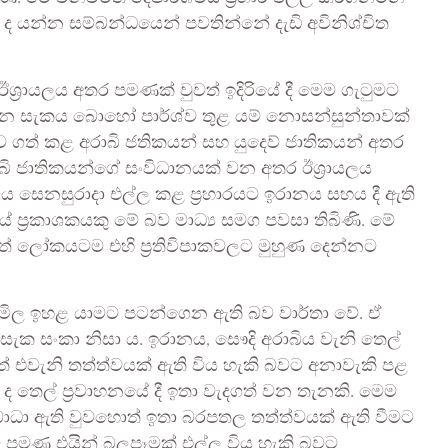
 යන්න සම්බන්ධයෙන් පවතින්නේ දැඩි අවිනිශ්චිත
්‍රායලය අතර පමණක් වුවත් ඉදිරියේ දී මෙම ගැටුමට
යන සැකය බොහෝ පාර්ශ්ව තුළ යම් නොසන්සුන්තාවක්
්ව ගත් කළ අරාබි ජතිකයන් සහ යුදෙව් ජාතිකයන් අතර
බි ජාතිකයන්ගේ සංවිධානයක් වන අතර ඊශ්‍රායලය
ානය සෙනසුරාදා එල්ල කළ ප්‍රහාරයට ඉරානය සහය දී ඇති
යේ ප්‍රකාශකයකු මේ බව මාධ්‍ය සමග පවසා තිබිණි. මේ
 ලෝකයටම එහි ප්‍රතිවිපාකවලට මුහුණ දෙන්නට
් මිල ඉහළ යාමට පටන්ගෙන ඇති බව වාර්තා වේ. ඒ
 සැක සංකා නිසා ය. ඉරානය, සෞදි අරාබිය වැනි තෙල්
එවැනි තත්ත්වයක් ඇති විය හැකි බවට අනාවැකි පළ
ිය ද තෙල් ප්‍රවාහනයේ දී ඉතා වැදගත් වන තැනකි. මෙම
් බාධා ඇති වුවහොත් ඉතා බරපතල තත්ත්වයක් ඇති වීමට
 පමණ එයින් බලපෑමක් එල්ල විය හැකි බවට