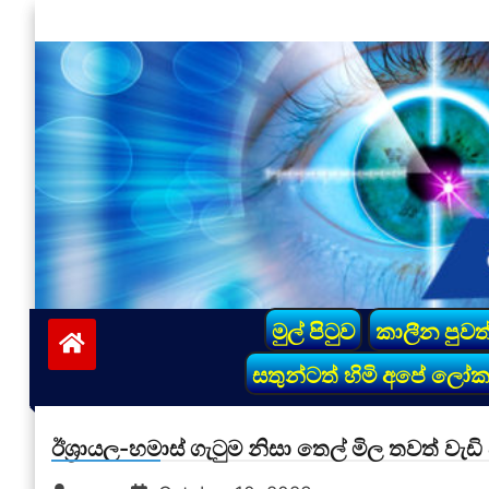
Skip
to
content
vinivida.lk
මුල් පිටුව
කාලීන පුවත
සතුන්ටත් හිමි අපේ ලෝ
ඊශ්‍රායල-හමාස් ගැටුම නිසා තෙල් මිල තවත් වැඩ