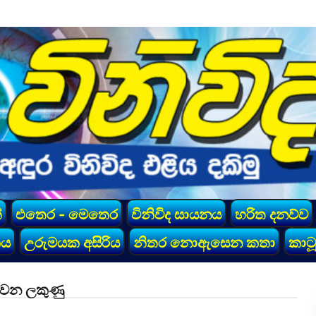
්
එතෙර - මෙතෙර
විනිවිද සායනය
හරිත දනව්ව
කය
උරුමයක අසිරිය
නිතර නොඇසෙන කතා
කාටූ
ි වන ලකුණු