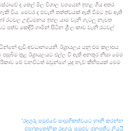
ස්ථාවේ ද තෙල් මිල විශාල වශයෙන් ඉහළ ගිය අතර
කි විය. මෙවර ද එවැනි තත්ත්වයක් ඇති වීමට ඉඩ ඇති
හෝ රටවල උද්ධමනය ඉහල යාම වැනි ගැටලු නැවත
 පත්ව කෙඳිරි ගාමින් සිටින ශ්‍රී ලංකාව වැනි රටවල්
ටින්නේ දැඩි අවධානයෙනි. ඊශ්‍රායලය යනු එම කලාපය
පසුබිම තුළ ඊශ්‍රායලයට එල්ල වී ඇති අනතුර නිසා මෙම
මරිකාව මේ වනවිටත් ඔවුන්ගේ යුද නැව් කිහිපයක් මෙම
‘රදගුරු සමුළුවේ සාමූහිකත්වයට හානි කරන්න
එපා’කතෝලික රදගුරු සමුළුව ජනපතිට ලියයි