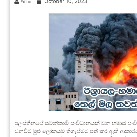
October 10, 2023
Editor
පලස්තීනයේ සටන්කාමී සංවිධානයක් වන හමාස් සංවිධ
වනවිට මුළු ලෝකයම තිගැස්මට පත් කර ඇති ආකාරයක් දැක