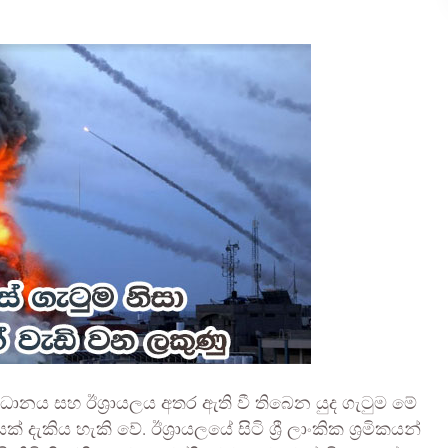
ානය සහ ඊශ්‍රායලය අතර ඇති වී තිබෙන යුද ගැටුම මේ
ිය හැකි වේ. ඊශ්‍රායලයේ සිටි ශ්‍රී ලාංකික ශ්‍රමිකයන්