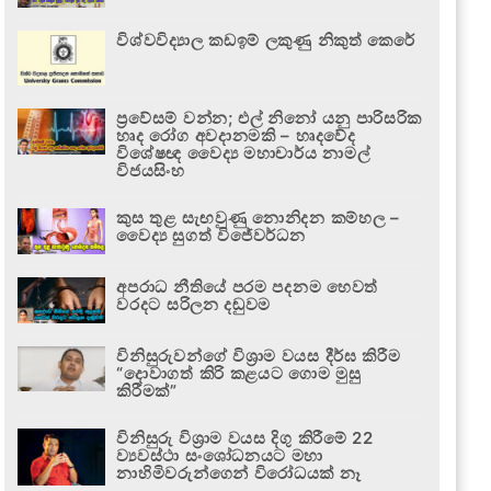
විශ්වවිද්‍යාල කඩඉම් ලකුණු නිකුත් කෙරේ
ප්‍රවේසම් වන්න; එල් නිනෝ යනු පාරිසරික
හෘද රෝග අවදානමකි – හෘදවේද
විශේෂඥ වෛද්‍ය මහාචාර්ය නාමල්
විජයසිංහ
කුස තුළ සැඟවුණු නොනිදන කම්හල –
වෛද්‍ය සුගත් විජේවර්ධන
අපරාධ නීතියේ පරම පදනම හෙවත්
වරදට සරිලන දඬුවම
විනිසුරුවන්ගේ විශ්‍රාම වයස දීර්ඝ කිරීම
“දොවාගත් කිරි කළයට ගොම මුසු
කිරීමක්”
විනිසුරු විශ්‍රාම වයස දිගු කිරීමේ 22
ව්‍යවස්ථා සංශෝධනයට මහා
නාහිමිවරුන්ගෙන් විරෝධයක් නෑ