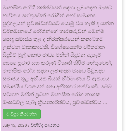
මානසික රෝගී තත්ත්වයන් සඳහා ලබාදෙන ඖෂධ
භාවිතය හේතුවෙන් රෝගීන් හෝ සාමාන්‍ය
පුද්ගලයන් ප්‍රචණ්ඩත්වයට යොමු විය හැකි ද යන්න
වර්තමානයේ රෝගීන්ගේ භාරකරුවන් මෙන්ම
පොදු සමාජය තුළ ද නිරන්තරයෙන් කතාබහට
ලක්වන මාතෘකාවකි. විශේෂයෙන්ම වර්තමාන
සිදුවීම් මුල් කොට මාධ්‍ය මඟින් සිදුවන ඇතැම්
අසත්‍ය ප්‍රචාර සහ කරුණු විකෘති කිරීම් හේතුවෙන්,
මානසික රෝග සඳහා ලබාදෙන ඖෂධ පිළිබඳව
සමාජය තුළ අනියත බියක් නිර්මාණය වී ඇත.එය
සමාජයීය වශයෙන් ඉතා අහිතකර තත්වයකි. මෙම
සටහන මඟින් ප්‍රධාන මානසික රෝග නාශක
ඖෂධවල සැබෑ ක්‍රියාකාරීත්වය, ප්‍රචණ්ඩත්වය …
වැඩිපුර කියවන්න
විනිවිද සායනය
July 15, 2026
/