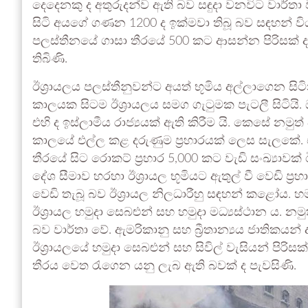
දෙදෙනකු ද අතුරුදන්ව ඇති බව සඳුදා වනවිට වාර්තා ව
සිටි අයගේ ගණන 1200 ද ඉක්මවා තිබූ බව සඳහන් විය.
පලස්තීනයේ ගාසා තීරයේ 500 කට ආසන්න පිරිසක් ද 
තිබිණි.
ඊශ්‍රායලය පලස්තීනුවන්ට අයත් භූමිය අල්ලාගෙන සි
කාලයක සිටම ඊශ්‍රායලය සමග ගැටුමක පැටලී සිටියි
එහි ද ඉස්ලාමීය රාජ්‍යයක් ඇති කිරීම යි. කෙසේ නමුත
කාලයේ එල්ල කළ දරුණුම ප්‍රහාරයක් ලෙස සැලකේ. 
තීරයේ සිට රොකට් ප්‍රහාර 5,000 කට වැඩි සංඛ්‍යාව
දේශ සීමාව හරහා ඊශ්‍රායල භූමියට ඇතුල් වී වෙඩි ප්‍
වෙඩි තැබූ බව ඊශ්‍රායල නිලධාරීහු සඳහන් කළෝය. හ
ඊශ්‍රායල හමුදා සෙබළුන් සහ හමුදා මධ්‍යස්ථාන ය. නම
බව වාර්තා වේ. ඇමරිකානු සහ බ්‍රීතාන්‍යය ජාතිකයන් 
ඊශ්‍රායලයේ හමුදා සෙබළුන් සහ සිවිල් වැසියන් පිරිස
තීරය වෙත රැගෙන යනු ලැබ ඇති බවක් ද පැවසිණි.