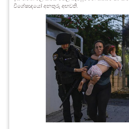
විශේෂඥයෝ අනතුරු අඟවති.