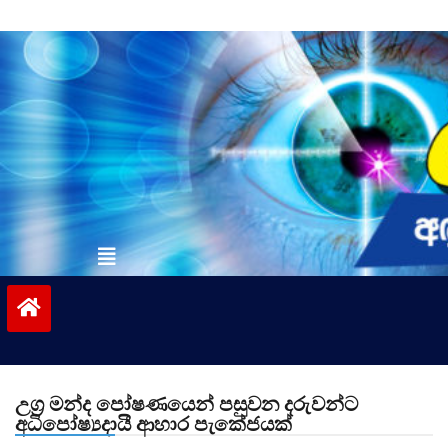
Skip
to
content
vinivida.lk
උග‍්‍ර මන්ද පෝෂණයෙන් පසුවන දරුවන්ට
අධිපෝෂ්‍යදායී ආහාර පැකේජයක්