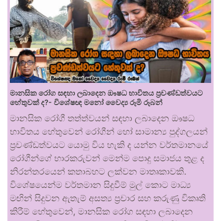
මානසික රෝග සඳහා ලබාදෙන ඖෂධ භාවිතය ප්‍රචණ්ඩත්වයට
හේතුවක් ද?- විශේෂඥ මනෝ වෛද්‍ය රූමි රූබන්
මානසික රෝගී තත්ත්වයන් සඳහා ලබාදෙන ඖෂධ
භාවිතය හේතුවෙන් රෝගීන් හෝ සාමාන්‍ය පුද්ගලයන්
ප්‍රචණ්ඩත්වයට යොමු විය හැකි ද යන්න වර්තමානයේ
රෝගීන්ගේ භාරකරුවන් මෙන්ම පොදු සමාජය තුළ ද
නිරන්තරයෙන් කතාබහට ලක්වන මාතෘකාවකි.
විශේෂයෙන්ම වර්තමාන සිදුවීම් මුල් කොට මාධ්‍ය
මඟින් සිදුවන ඇතැම් අසත්‍ය ප්‍රචාර සහ කරුණු විකෘති
කිරීම් හේතුවෙන්, මානසික රෝග සඳහා ලබාදෙන