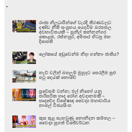
.
රාජ්‍ය නිලධාරීන්ගේ වැරදි තීරණවලට
දණ්ඩ නීති සංග්‍රහය යෙදවීම බරපතල
අවභාවිතයකි – සුනිල් කන්නන්ගර
කොළඹ, රත්නපුර, අම්පාර හිටපු මහ
දිසාපති
ලෝකයේ අඩුවෙන්ම නිදා ගන්නා ජාතිය?
නැව් වලින් බහලුම් මුහුදට පෙරලීම සුළු
පටු දෙයක් නොවේ
ප්‍රවේසම් වන්න; එල් නිනෝ යනු
පාරිසරික හෘද රෝග අවදානමකි –
හෘදවේද විශේෂඥ වෛද්‍ය මහාචාර්ය
නාමල් විජයසිංහ
කුස තුළ සැඟවුණු නොනිදන කම්හල –
වෛද්‍ය සුගත් විජේවර්ධන