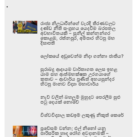
.
රාජ්‍ය නිලධාරීන්ගේ වැරදි තීරණවලට
දණ්ඩ නීති සංග්‍රහය යෙදවීම බරපතල
අවභාවිතයකි – සුනිල් කන්නන්ගර
කොළඹ, රත්නපුර, අම්පාර හිටපු මහ
දිසාපති
ලෝකයේ අඩුවෙන්ම නිදා ගන්නා ජාතිය?
සුරාබදු ආදායම වාර්තාගත ලෙස ඉහළ
යාම සහ ආත්මභක්ෂක උරගයාගේ
කතාව – ආචාර්ය ප්‍රණීත් අභයසුන්දර
හිටපු මානව විද්‍යා මහාචාර්ය
නැව් වලින් බහලුම් මුහුදට පෙරලීම සුළු
පටු දෙයක් නොවේ
විශ්වවිද්‍යාල කඩඉම් ලකුණු නිකුත් කෙරේ
ප්‍රවේසම් වන්න; එල් නිනෝ යනු
පාරිසරික හෘද රෝග අවදානමකි –