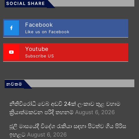
SOCIAL SHARE
Facebook
Like us on Facebook
Youtube
Subscribe US
නවතම
නීතිවිරෝධී වෙබ් අඩවි 24ක් ලංකාව තුළ වහාම
ක්‍රියාත්මකවන පරිදි තහනම්
August 6, 2026
ජූලි මාසයේදී විදේශ රැකියා සඳහා පිටත්ව ගිය පිරිස
ඉහළට
August 6, 2026