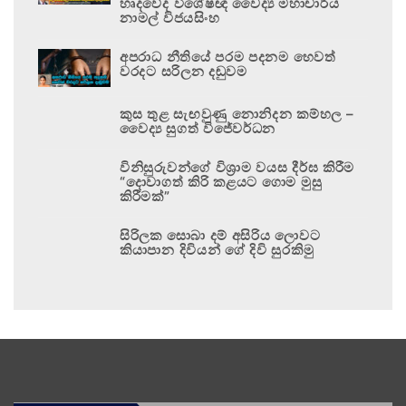
හෘදවේද විශේෂඥ වෛද්‍ය මහාචාර්ය
නාමල් විජයසිංහ
අපරාධ නීතියේ පරම පදනම හෙවත්
වරදට සරිලන දඬුවම
කුස තුළ සැඟවුණු නොනිදන කම්හල –
වෛද්‍ය සුගත් විජේවර්ධන
විනිසුරුවන්ගේ විශ්‍රාම වයස දීර්ඝ කිරීම
“දොවාගත් කිරි කළයට ගොම මුසු
කිරීමක්”
සිරිලක සොබා දම් අසිරිය ලොවට
කියාපාන දිවියන් ගේ දිවි සුරකිමු