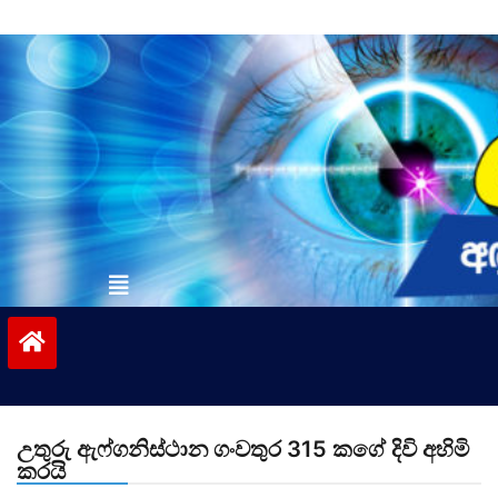
Skip
to
content
vinivida.lk
උතුරු ඇෆ්ගනිස්ථාන ගංවතුර 315 කගේ දිවි අහිමි
කරයි