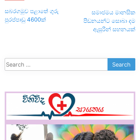
සබරගමුව පළාතේ ගුරු
සමාජමය මානසික
පුරප්පාඩු 4600ක්
පීඩනයන්ට සොබා දම
ඇසුරින් සහනයක්