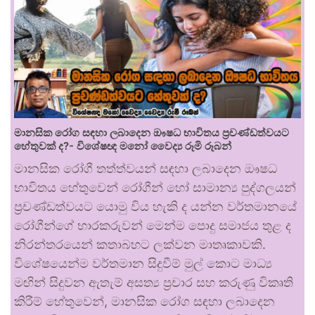
මානසික රෝග සඳහා ලබාදෙන ඖෂධ භාවිතය ප්‍රචණ්ඩත්වයට
හේතුවක් ද?- විශේෂඥ මනෝ වෛද්‍ය රූමි රූබන්
මානසික රෝගී තත්ත්වයන් සඳහා ලබාදෙන ඖෂධ
භාවිතය හේතුවෙන් රෝගීන් හෝ සාමාන්‍ය පුද්ගලයන්
ප්‍රචණ්ඩත්වයට යොමු විය හැකි ද යන්න වර්තමානයේ
රෝගීන්ගේ භාරකරුවන් මෙන්ම පොදු සමාජය තුළ ද
නිරන්තරයෙන් කතාබහට ලක්වන මාතෘකාවකි.
විශේෂයෙන්ම වර්තමාන සිදුවීම් මුල් කොට මාධ්‍ය
මඟින් සිදුවන ඇතැම් අසත්‍ය ප්‍රචාර සහ කරුණු විකෘති
කිරීම් හේතුවෙන්, මානසික රෝග සඳහා ලබාදෙන