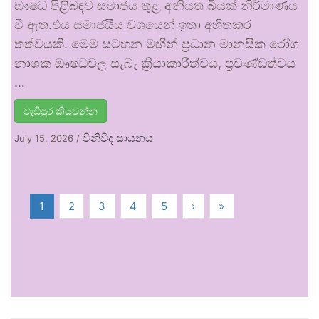
ඖෂධ පිළිබඳව සමාජය තුළ අනියත බියක් නිර්මාණය
වී ඇත.එය සමාජයීය වශයෙන් ඉතා අහිතකර
තත්වයකි. මෙම සටහන මඟින් ප්‍රධාන මානසික රෝග
නාශක ඖෂධවල සැබෑ ක්‍රියාකාරීත්වය, ප්‍රචණ්ඩත්වය
…
වැඩිපුර කියවන්න
විනිවිද සායනය
July 15, 2026
/
1
2
3
4
5
›
»