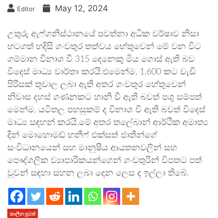
May 12, 2024
Editor
උතුරු ඇෆ්ගනිස්ථානයේ පවත්නා අධික වර්ෂාව නිසා
හටගත් හදිසි ගංවතුර තත්වය හේතුවෙන් මේ වන විට
ගම්මාන විනාශ වී 315 දෙනෙකු මිය ගොස් ඇති බව
විදෙස් මාධ්‍ය වාර්තා කරයි.එමෙන්ම, 1,600 කට වැඩි
පිරිසක් තුවාල ලබා ඇති අතර ගංවතුර හේතුවෙන්
නිවාස දහස් ගණනකට හානි වී ඇති බවත් පශු සම්පත්
මෙන්ම, යටිතල පහසුකම් ද විනාශ වී ඇති බවත් විදෙස්
මාධ්‍ය සඳහන් කරයි.මේ අතර තලේබාන් ආර්ථික අමාත්‍ය
දින් මොහොමඩ් හනීෆ් එක්සත් ජාතීන්ගේ
සංවිධානයෙන් සහ මානුෂීය ආයතනවලින් සහ
පෞද්ගලික ව්‍යාපාරිකයන්ගෙන් ගංවතුරින් විපතට පත්
වූවන් සඳහා සහන ලබා දෙන ලෙස ද ඉල්ලා තිබේ.
කාලීන පුවත්