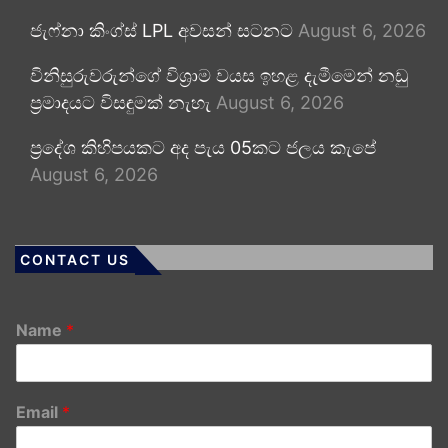
ජැෆ්නා කිංග්ස් LPL අවසන් සටනට
August 6, 2026
විනිසුරුවරුන්ගේ විශ්‍රාම වයස ඉහළ දැමීමෙන් නඩු
ප්‍රමාදයට විසඳුමක් නැහැ
August 6, 2026
ප්‍රදේශ කිහිපයකට අද පැය 05කට ජලය කැපේ
August 6, 2026
CONTACT US
Name
*
Email
*