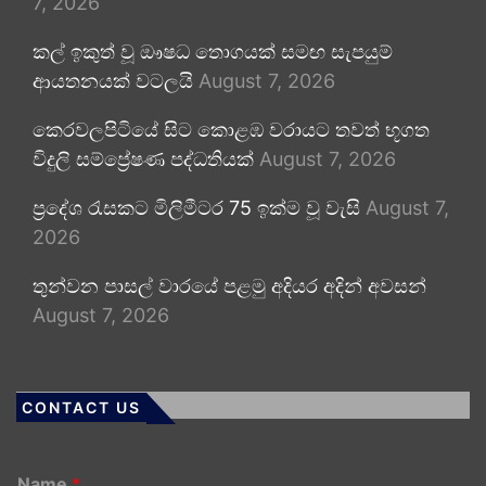
7, 2026
කල් ඉකුත් වූ ඖෂධ තොගයක් සමඟ සැපයුම්
ආයතනයක් වටලයි
August 7, 2026
කෙරවලපිටියේ සිට කොළඹ වරායට තවත් භූගත
විදුලි සම්ප්‍රේෂණ පද්ධතියක්
August 7, 2026
ප්‍රදේශ රැසකට මිලිමීටර 75 ඉක්ම වූ වැසි
August 7,
2026
තුන්වන පාසල් වාරයේ පළමු අදියර අදින් අවසන්
August 7, 2026
CONTACT US
Name
*