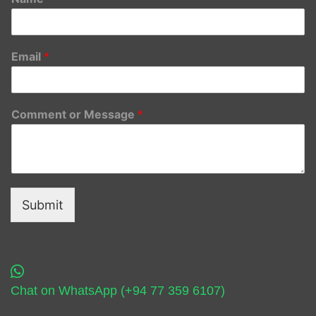
Email
*
Comment or Message
*
Submit
Chat on WhatsApp (+94 77 359 6107)