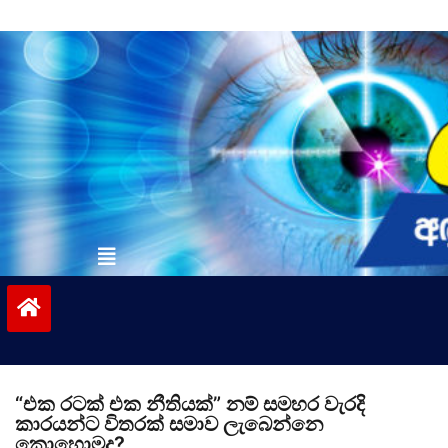
Skip
to
content
vinivida.lk
“එක රටක් එක නීතියක්” නම් සමහර වැරදි
කාරයන්ට විතරක් සමාව ලැබෙන්නෙ
කොහොමද?