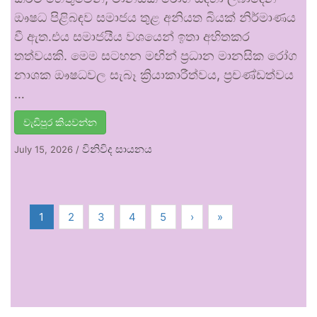
ඖෂධ පිළිබඳව සමාජය තුළ අනියත බියක් නිර්මාණය
වී ඇත.එය සමාජයීය වශයෙන් ඉතා අහිතකර
තත්වයකි. මෙම සටහන මඟින් ප්‍රධාන මානසික රෝග
නාශක ඖෂධවල සැබෑ ක්‍රියාකාරීත්වය, ප්‍රචණ්ඩත්වය
…
වැඩිපුර කියවන්න
විනිවිද සායනය
July 15, 2026
/
1
2
3
4
5
›
»