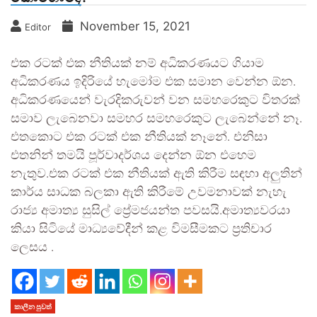
November 15, 2021
Editor
එක රටක් එක නීතියක් නම් අධිකරණයට ගියාම
අධිකරණය ඉදිරියේ හැමෝම එක සමාන වෙන්න ඕන.
අධිකරණයෙන් වැරදිකරුවන් වන සමහරෙකුට විතරක්
සමාව ලැබෙනවා සමහර සමහරෙකුට ලැබෙන්නේ නෑ.
එතකොට එක රටක් එක නීතියක් නෑනේ. එනිසා
එතනින් තමයි පූර්වාදර්ශය දෙන්න ඕන එහෙම
නැතුව.එක රටක් එක නීතියක් ඇති කිරීම සඳහා අලුතින්
කාර්ය සාධක බලකා ඇති කිරීමේ උවමනාවක් නැහැ
රාජ්‍ය අමාත්‍ය සුසිල් ප්‍රේමජයන්ත පවසයි.අමාත්‍යවරයා
කියා සිටියේ මාධ්‍යවේදීන් කළ විමසීමකට ප්‍රතිචාර
ලෙසය .
කාලීන පුවත්