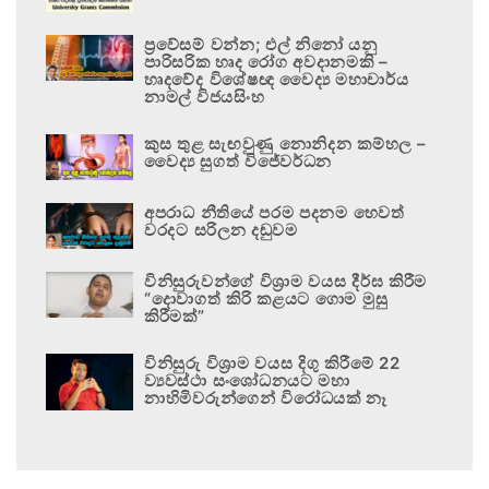
ප්‍රවේසම් වන්න; එල් නිනෝ යනු
පාරිසරික හෘද රෝග අවදානමකි –
හෘදවේද විශේෂඥ වෛද්‍ය මහාචාර්ය
නාමල් විජයසිංහ
කුස තුළ සැඟවුණු නොනිදන කම්හල –
වෛද්‍ය සුගත් විජේවර්ධන
අපරාධ නීතියේ පරම පදනම හෙවත්
වරදට සරිලන දඬුවම
විනිසුරුවන්ගේ විශ්‍රාම වයස දීර්ඝ කිරීම
“දොවාගත් කිරි කළයට ගොම මුසු
කිරීමක්”
විනිසුරු විශ්‍රාම වයස දිගු කිරීමේ 22
ව්‍යවස්ථා සංශෝධනයට මහා
නාහිමිවරුන්ගෙන් විරෝධයක් නෑ