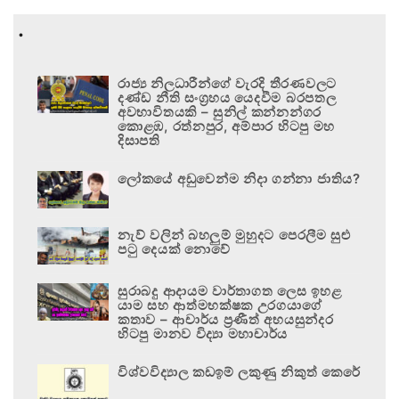
.
රාජ්‍ය නිලධාරීන්ගේ වැරදි තීරණවලට
දණ්ඩ නීති සංග්‍රහය යෙදවීම බරපතල
අවභාවිතයකි – සුනිල් කන්නන්ගර
කොළඹ, රත්නපුර, අම්පාර හිටපු මහ
දිසාපති
ලෝකයේ අඩුවෙන්ම නිදා ගන්නා ජාතිය?
නැව් වලින් බහලුම් මුහුදට පෙරලීම සුළු
පටු දෙයක් නොවේ
සුරාබදු ආදායම වාර්තාගත ලෙස ඉහළ
යාම සහ ආත්මභක්ෂක උරගයාගේ
කතාව – ආචාර්ය ප්‍රණීත් අභයසුන්දර
හිටපු මානව විද්‍යා මහාචාර්ය
විශ්වවිද්‍යාල කඩඉම් ලකුණු නිකුත් කෙරේ