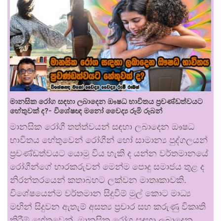
මානසික රෝග සඳහා ලබාදෙන ඖෂධ භාවිතය ප්‍රචණ්ඩත්වයට
හේතුවක් ද?- විශේෂඥ මනෝ වෛද්‍ය රූමි රූබන්
මානසික රෝගී තත්ත්වයන් සඳහා ලබාදෙන ඖෂධ
භාවිතය හේතුවෙන් රෝගීන් හෝ සාමාන්‍ය පුද්ගලයන්
ප්‍රචණ්ඩත්වයට යොමු විය හැකි ද යන්න වර්තමානයේ
රෝගීන්ගේ භාරකරුවන් මෙන්ම පොදු සමාජය තුළ ද
නිරන්තරයෙන් කතාබහට ලක්වන මාතෘකාවකි.
විශේෂයෙන්ම වර්තමාන සිදුවීම් මුල් කොට මාධ්‍ය
මඟින් සිදුවන ඇතැම් අසත්‍ය ප්‍රචාර සහ කරුණු විකෘති
කිරීම් හේතුවෙන්, මානසික රෝග සඳහා ලබාදෙන