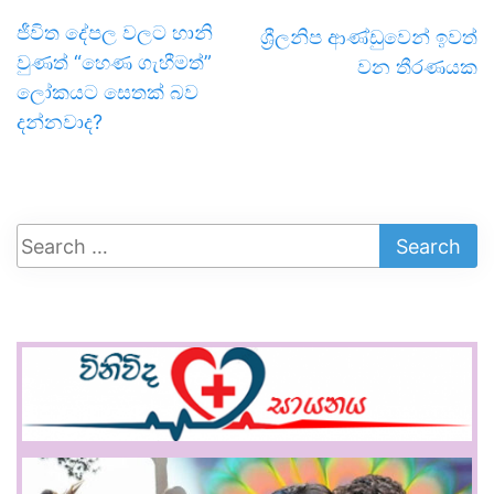
ජීවිත දේපල වලට හානි
ශ්‍රීලනිප ආණ්ඩුවෙන් ඉවත්
වුණත් “හෙණ ගැහීමත්”
වන තීරණයක
ලෝකයට සෙතක් බව
දන්නවාද?