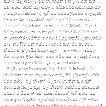
ඇතැම් කලාපවලට දැඩි නියඟයන් සහ ලැව්ගිනි ඇති
වන අතර, තවත් කලාපවලට අධික වර්ෂාපතනයක් සහ
ගංවතුර තත්ත්වයන් ද ඇති වේ.ඕස්ට්‍රේලියාවේ කාලගුණ
විද්‍යා කාර්යාංශය විසින් පසුගිය ජූනි 16 වනදා නිල
වශයෙන් ‘එල් නිනෝ’ තත්ත්වයක් නිර්මාණය වී ඇති
බව ප්‍රකාශයට පත් කරන ලදී. මේ වන විට මධ්‍යම සහ
නැගෙනහිර පැසිෆික් සාගරයේ මුහුදු මතුපිට උෂ්ණත්වය
සාමාන්‍ය සීමාවන් ඉක්මවා ගොස් ඇත. ඊට අමතරව,
නිවර්තන කලාපීය වෙළඳ සුළං (Trade Winds) දුර්වල
වීම, වායුගෝලීය පීඩන වෙනස්වීම් සහ වලාකුළු රටා ද
මෙම සාගර උෂ්ණත්වය ඉහළ යාමත් සමඟ
සම්පූර්ණයෙන්ම පෙළගැසී ඇති බව නිරීක්ෂණය වී
තිබේ.ජාත්‍යන්තර කාලගුණ අනාවැකිවලට අනුව මෙම
වසර පුරාම ‘එල් නිනෝ’ බලපෑම පවතිනු ඇත.ජූනි-
අගෝස්තු කාලය තුළ ‘එල් නිනෝ’ තත්ත්වය තවදුරටත්
වර්ධනය වීමේ 80%ක සම්භාවිතාවක් ඇති අතර, එය
නොවැම්බර් දක්වා පැවතීමේ සම්භාවිතාව 90% දක්වා