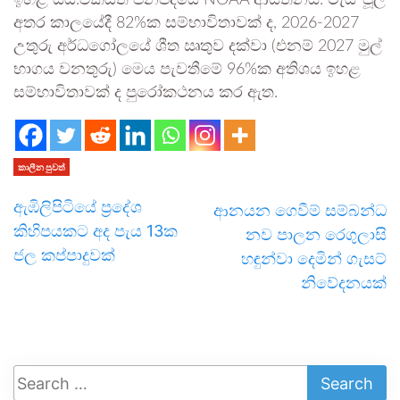
ඉහළ යයි.එක්සත් ජනපදයේ NOAA ආයතනය: මැයි-ජූලි
අතර කාලයේදී 82%ක සම්භාවිතාවක් ද, 2026-2027
උතුරු අර්ධගෝලයේ ශීත ඍතුව දක්වා (එනම් 2027 මුල්
භාගය වනතුරු) මෙය පැවතීමේ 96%ක අතිශය ඉහළ
සම්භාවිතාවක් ද පුරෝකථනය කර ඇත.
කාලීන පුවත්
ඇඹිලිපිටියේ ප්‍රදේශ
ආනයන ගෙවීම් සම්බන්ධ
කිහිපයකට අද පැය 13ක
නව පාලන රෙගුලාසි
ජල කප්පාදුවක්
හඳුන්වා දෙමින් ගැසට්
නිවේදනයක්