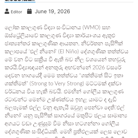
June 19, 2026
Editor
ලෝක කාලගුණ විද්‍යා සංවිධානය (WMO) සහ
ඕස්ට්‍රේලියාවේ කාලගුණ විද්‍යා කාර්යාංශය ඇතුළු
ජාත්‍යන්තර කාලගුණික ආයතන, නිවර්තන පැසිෆික්
කලාපයේ ‘එල් නිනෝ’ (El Niño) දේශගුණික තත්ත්වය
මේ වන විට සක්‍රීය වී ඇති බව නිල වශයෙන් තහවුරු
කරයි.විද්‍යාඥයන් අනතුරු අඟවන්නේ 2026 වසරේ
දෙවන භාගයේදී මෙම තත්ත්වය “ශක්තිමත් සිට ඉතා
ශක්තිමත්” (Strong to Very Strong) මට්ටමක් දක්වා
වර්ධනය විය හැකි බවයි. එමඟින් ගෝලීය කාලගුණ
රටාවන්ට මෙන්ම උෂ්ණත්වය ඉහළ යාමට ද දැඩි
බලපෑමක් එල්ල වනු ඇතැයි ඔවුහු පෙන්වා දෙති.’එල්
නිනෝ’ යනු පැසිෆික් සාගරයේ මතුපිට ජලය සාමාන්‍ය
අගයට වඩා උණුසුම් වීම නිසා හටගන්නා ගෝලීය
දේශගුණික සංසිද්ධියකි. මෙහි ප්‍රතිඵලයක් ලෙස ලොව