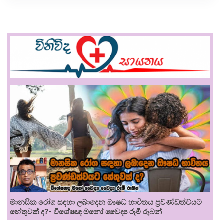
මානසික රෝග සඳහා ලබාදෙන ඖෂධ භාවිතය ප්‍රචණ්ඩත්වයට
හේතුවක් ද?- විශේෂඥ මනෝ වෛද්‍ය රූමි රූබන්