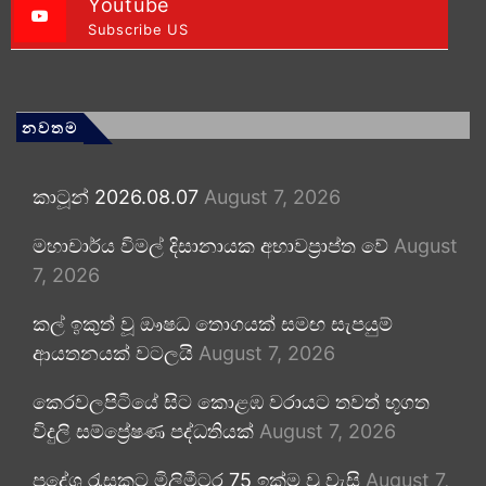
Youtube
Subscribe US
නවතම
කාටූන් 2026.08.07
August 7, 2026
මහාචාර්ය විමල් දිසානායක අභාවප්‍රාප්ත වේ
August
7, 2026
කල් ඉකුත් වූ ඖෂධ තොගයක් සමඟ සැපයුම්
ආයතනයක් වටලයි
August 7, 2026
කෙරවලපිටියේ සිට කොළඹ වරායට තවත් භූගත
විදුලි සම්ප්‍රේෂණ පද්ධතියක්
August 7, 2026
ප්‍රදේශ රැසකට මිලිමීටර 75 ඉක්ම වූ වැසි
August 7,