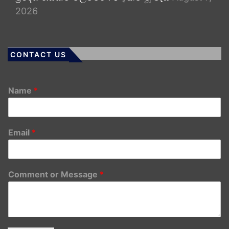
2026
CONTACT US
Name
*
Email
*
Comment or Message
*