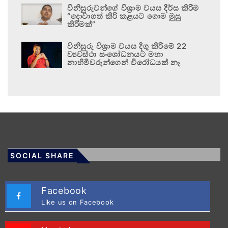
විනිසුරුවන්ගේ විශ්‍රාම වයස දීර්ඝ කිරීම
“දොවාගත් කිරි කළයට ගොම මුසු
කිරීමක්”
විනිසුරු විශ්‍රාම වයස දිගු කිරීමේ 22
ව්‍යවස්ථා සංශෝධනයට මහා
නාහිමිවරුන්ගෙන් විරෝධයක් නෑ
SOCIAL SHARE
Facebook
Like us on Facebook