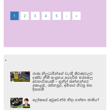
1
2
3
4
5
›
»
.
රාජ්‍ය නිලධාරීන්ගේ වැරදි තීරණවලට
දණ්ඩ නීති සංග්‍රහය යෙදවීම බරපතල
අවභාවිතයකි – සුනිල් කන්නන්ගර
කොළඹ, රත්නපුර, අම්පාර හිටපු මහ
දිසාපති
ලෝකයේ අඩුවෙන්ම නිදා ගන්නා ජාතිය?