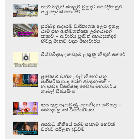
නැව් වලින් බහලුම් මුහුදට පෙරලීම සුළු
පටු දෙයක් නොවේ
සුරාබදු ආදායම වාර්තාගත ලෙස ඉහළ
යාම සහ ආත්මභක්ෂක උරගයාගේ
කතාව – ආචාර්ය ප්‍රණීත් අභයසුන්දර
හිටපු මානව විද්‍යා මහාචාර්ය
විශ්වවිද්‍යාල කඩඉම් ලකුණු නිකුත් කෙරේ
ප්‍රවේසම් වන්න; එල් නිනෝ යනු
පාරිසරික හෘද රෝග අවදානමකි –
හෘදවේද විශේෂඥ වෛද්‍ය මහාචාර්ය
නාමල් විජයසිංහ
කුස තුළ සැඟවුණු නොනිදන කම්හල –
වෛද්‍ය සුගත් විජේවර්ධන
අපරාධ නීතියේ පරම පදනම හෙවත්
වරදට සරිලන දඬුවම