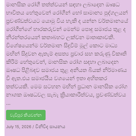
මානසික රෝගී තත්ත්වයන් සඳහා ලබාදෙන ඖෂධ
භාවිතය හේතුවෙන් රෝගීන් හෝ සාමාන්‍ය පුද්ගලයන්
ප්‍රචණ්ඩත්වයට යොමු විය හැකි ද යන්න වර්තමානයේ
රෝගීන්ගේ භාරකරුවන් මෙන්ම පොදු සමාජය තුළ ද
නිරන්තරයෙන් කතාබහට ලක්වන මාතෘකාවකි.
විශේෂයෙන්ම වර්තමාන සිදුවීම් මුල් කොට මාධ්‍ය
මඟින් සිදුවන ඇතැම් අසත්‍ය ප්‍රචාර සහ කරුණු විකෘති
කිරීම් හේතුවෙන්, මානසික රෝග සඳහා ලබාදෙන
ඖෂධ පිළිබඳව සමාජය තුළ අනියත බියක් නිර්මාණය
වී ඇත.එය සමාජයීය වශයෙන් ඉතා අහිතකර
තත්වයකි. මෙම සටහන මඟින් ප්‍රධාන මානසික රෝග
නාශක ඖෂධවල සැබෑ ක්‍රියාකාරීත්වය, ප්‍රචණ්ඩත්වය
…
වැඩිපුර කියවන්න
විනිවිද සායනය
July 15, 2026
/