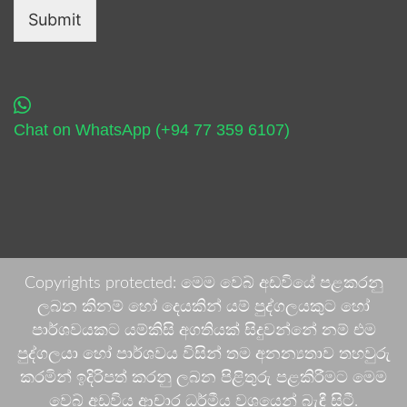
Submit
Chat on WhatsApp (+94 77 359 6107)
Copyrights protected: මෙම වෙබ් අඩවියේ පළකරනු
ලබන කිනම් හෝ දෙයකින් යම් පුද්ගලයකුට හෝ
පාර්ශවයකට යම්කිසි අගතියක් සිදුවන්නේ නම් එම
පුද්ගලයා හෝ පාර්ශවය විසින් තම අනන්‍යතාව තහවුරු
කරමින් ඉදිරිපත් කරනු ලබන පිළිතුරු පළකිරීමට මෙම
වෙබ් අඩවිය ආචාර ධර්මීය වශයෙන් බැඳී සිටී.