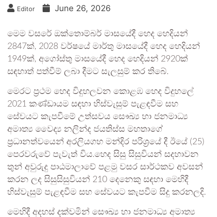
June 26, 2026
Editor
මෙම වසරේ ඔක්තොම්බර් මාසයේදී හෙද හෙදියන්
2847ක්, 2028 වර්ෂයේ මාර්තු මාසයේදී හෙද හෙදියන්
1949ක්, අගෝස්තු මාසයේදී හෙද හෙදියන් 2920ක්
සඳහාත් පත්වීම් ලබා දීමට සැලසුම් කර තිබේ.
මෙරට ප්‍රථම හෙද විදුහලවන කොළඹ හෙද විදුහලේ
2021 කණ්ඩාය‍ම සඳහා හිස්වැසුම් පැළඳවීම සහ
සේවයට කැපවීමේ උත්සවය සෞඛ්‍ය හා ජනමාධ්‍ය
අමාත්‍ය වෛද්‍ය නලින්ද ජයතිස්ස මහතාගේ
ප්‍රධානත්වයෙන් අරලියගහ මන්දිර පරිශ්‍රයේ දී ඊයේ (25)
පෙරවරුවේ පැවැත් විය.හෙද සිසු සිසුවියන් සදහාවන
තුන් අවුරුදු පාඨමාලාවේ පළමු වසර සාර්ථකව අවසන්
කරන ලද සිසුසිසුවියන් 210 දෙනෙකු සඳහා මෙහිදී
හිස්වැසුම් පැළඳවීම සහ සේවයට කැපවීම සිදු කරනලදි.
මෙහිදී අදහස් දක්වමින් සෞඛ්‍ය හා ජනමාධ්‍ය අමාත්‍ය