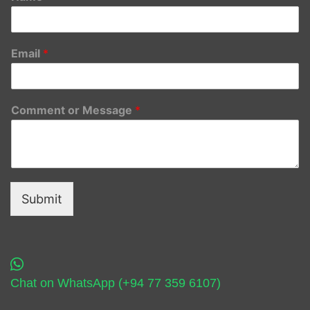
Email
*
Comment or Message
*
Submit
Chat on WhatsApp (+94 77 359 6107)