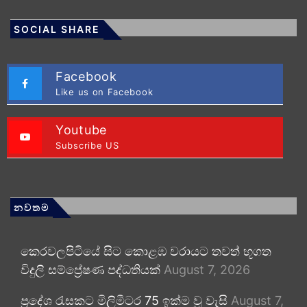
SOCIAL SHARE
Facebook
Like us on Facebook
Youtube
Subscribe US
නවතම
කෙරවලපිටියේ සිට කොළඹ වරායට තවත් භූගත
විදුලි සම්ප්‍රේෂණ පද්ධතියක්
August 7, 2026
ප්‍රදේශ රැසකට මිලිමීටර 75 ඉක්ම වූ වැසි
August 7,