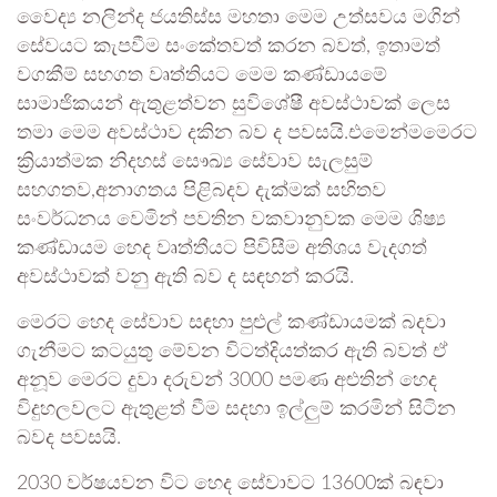
වෛද්‍ය නලින්ද ජයතිස්ස මහතා මෙම උත්සවය මගින්
සේවයට කැපවීම සංකේතවත් කරන බවත්, ඉතාමත්
වගකීම් සහගත වෘත්තියට මෙම කණ්ඩායමේ
සාමාජිකයන් ඇතුළත්වන සුවිශේෂී අවස්ථාවක් ලෙස
තමා මෙම අවස්ථාව දකින බව ද පවසයි.එමෙන්මමෙරට
ක්‍රියාත්මක නිදහස් සෞඛ්‍ය සේවාව සැලසුම්
සහගතව,අනාගතය පිළිබදව දැක්මක් සහිතව
සංවර්ධනය වෙමින් පවතින වකවානුවක මෙම ශිෂ්‍ය
කණ්ඩායම හෙද වෘත්තීයට පිවිසීම අතිශය වැදගත්
අවස්ථාවක් වනු ඇති බව ද සඳහන් කරයි.
මෙරට හෙද සේවාව සඳහා පුළුල් කණ්ඩායමක් බදවා
ගැනීමට කටයුතු මේවන විටත්දියත්කර ඇති බවත් ඒ
අනූව මෙරට දුවා දරුවන් 3000 පමණ අළුතින් හෙද
විදුහලවලට ඇතුළත් වීම සදහා ඉල්ලුම් කරමින් සිටින
බවද පවසයි.
2030 වර්ෂයවන විට හෙද සේවාවට 13600ක් බඳවා