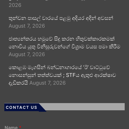
2026
තුන්වන පාසල් වාරයේ පළමු අදියර අදින් අවසන්
August 7, 2026
ජාත්‍යන්තරය හමුවේ සිදු කරන හිතුවක්කාරකමක්
නොවිය යුතු විනිසුරුවන්ගේ විශ්‍රාම වයස පමා කිරීම
August 7, 2026
කොළඹ මැගසින් බන්ධනාගාරයේ ‘ඊ’ වාට්ටුවේ
නොසන්සුන් තත්ත්වයක් ; STFය ඇතුළු ආරක්ෂාව
දැඩිකරයි
August 7, 2026
CONTACT US
Name
*