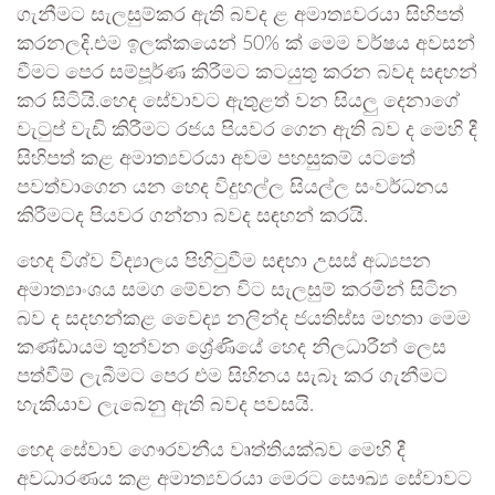
ගැනීමට සැලසුම්කර ඇති බවද ළ අමාත්‍යවරයා සිහිපත්
කරනලදි.එම ඉලක්කයෙන් 50% ක් මෙම වර්ෂය අවසන්
වීමට පෙර සම්පූර්ණ කිරීමට කටයුතු කරන බවද සඳහන්
කර සිටියි.හෙද සේවාවට ඇතුළත් වන සියලු දෙනාගේ
වැටුප් වැඩි කිරීමට රජය පියවර ගෙන ඇති බව ද මෙහි දී
සිහිපත් කළ අමාත්‍යවරයා අවම පහසුකම් යටතේ
පවත්වාගෙන යන හෙද විදුහල්ල සියල්ල සංවර්ධනය
කිරීමටද පියවර ගන්නා බවද සඳහන් කරයි.
හෙද විශ්ව විද්‍යාලය පිහිටුවීම සඳහා උසස් අධ්‍යපන
අමාත්‍යාංශය සමග මේවන විට සැලසුම් කරමින් සිටින
බව ද සදහන්කළ වෛද්‍ය නලින්ද ජයතිස්ස මහතා මෙම
කණ්ඩායම තුන්වන ශ්‍රේණියේ හෙද නිලධාරීන් ලෙස
පත්වීම් ලැබීමට පෙර එම සිහිනය සැබෑ කර ගැනීමට
හැකියාව ලැබෙනු ඇති බවද පවසයි.
හෙද සේවාව ගෞරවනීය වෘත්තියක්බව මෙහි දී
අවධාරණය කළ අමාත්‍යවරයා මෙරට සෞඛ්‍ය සේවාවට