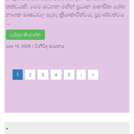
තත්වයකි. මෙම සටහන මඟින් ප්‍රධාන මානසික රෝග
නාශක ඖෂධවල සැබෑ ක්‍රියාකාරීත්වය, ප්‍රචණ්ඩත්වය
…
වැඩිපුර කියවන්න
විනිවිද සායනය
July 15, 2026
/
1
2
3
4
5
›
»
.