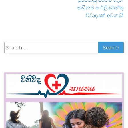
කඩිනම් පාර්ලිමේන්තු
විවාදයක් අවශ්‍යයි