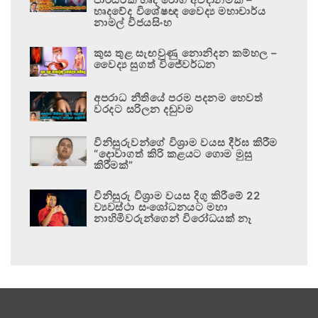
හෘදවේද විශේෂඥ වෛද්‍ය මහාචාර්ය
නාමල් විජයසිංහ
කුස තුළ සැඟවුණු නොනිදන කම්හල –
වෛද්‍ය සුගත් විජේවර්ධන
අපරාධ නීතියේ පරම පදනම හෙවත්
වරදට සරිලන දඬුවම
විනිසුරුවන්ගේ විශ්‍රාම වයස දීර්ඝ කිරීම
“දොවාගත් කිරි කළයට ගොම මුසු
කිරීමක්”
විනිසුරු විශ්‍රාම වයස දිගු කිරීමේ 22
ව්‍යවස්ථා සංශෝධනයට මහා
නාහිමිවරුන්ගෙන් විරෝධයක් නෑ