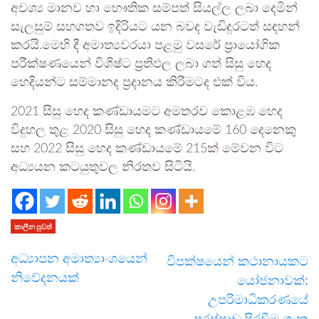
අවශ්‍ය මානව හා භෞතික සම්පත් සියල්ල ලබා දෙමින්
සැලසුම් සහගතව ඉදිරියට යන බවද වැඩිදුරටත් සඳහන්
කරයි.මෙහි දී අමාත්‍යවරයා පළමු වසරේ ප්‍රායෝගික
පරීක්ෂණයෙන් විශිෂ්ට ප්‍රතිඵල ලබා ගත් සිසු හෙද
හෙදියන්ට සම්මානද ප්‍රදානය කිරීමටද එක් විය.
2021 සිසු හෙද කණ්ඩායමට අමතරව කොළඹ හෙද
විදුහල තුළ 2020 සිසු හෙද කණ්ඩායමේ 160 දෙනෙකු
සහ 2022 සිසු හෙද කණ්ඩායමේ 215ක් මේවන විට
අධ්‍යයන කටයුතුවල නිරතව සිටියි.
කාලීන පුවත්
අධ්‍යාපන අමාත්‍යාංශයෙන්
විපක්ෂයෙන් කථානායකට
නිවේදනයක්
යෝජනාවක්:
උපරිමාධිකරණයේ
පුරප්පාඩු පිරවීම ගැන