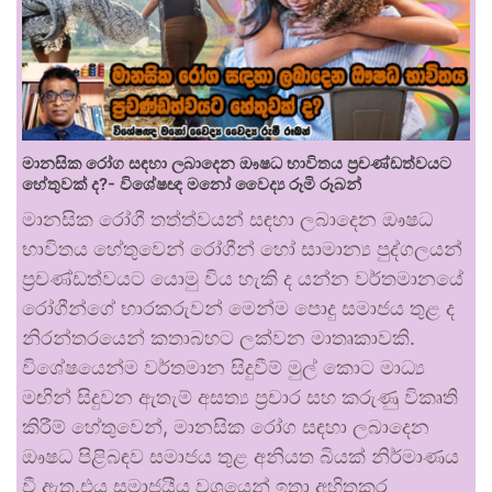
මානසික රෝග සඳහා ලබාදෙන ඖෂධ භාවිතය ප්‍රචණ්ඩත්වයට
හේතුවක් ද?- විශේෂඥ මනෝ වෛද්‍ය රූමි රූබන්
මානසික රෝගී තත්ත්වයන් සඳහා ලබාදෙන ඖෂධ
භාවිතය හේතුවෙන් රෝගීන් හෝ සාමාන්‍ය පුද්ගලයන්
ප්‍රචණ්ඩත්වයට යොමු විය හැකි ද යන්න වර්තමානයේ
රෝගීන්ගේ භාරකරුවන් මෙන්ම පොදු සමාජය තුළ ද
නිරන්තරයෙන් කතාබහට ලක්වන මාතෘකාවකි.
විශේෂයෙන්ම වර්තමාන සිදුවීම් මුල් කොට මාධ්‍ය
මඟින් සිදුවන ඇතැම් අසත්‍ය ප්‍රචාර සහ කරුණු විකෘති
කිරීම් හේතුවෙන්, මානසික රෝග සඳහා ලබාදෙන
ඖෂධ පිළිබඳව සමාජය තුළ අනියත බියක් නිර්මාණය
වී ඇත.එය සමාජයීය වශයෙන් ඉතා අහිතකර