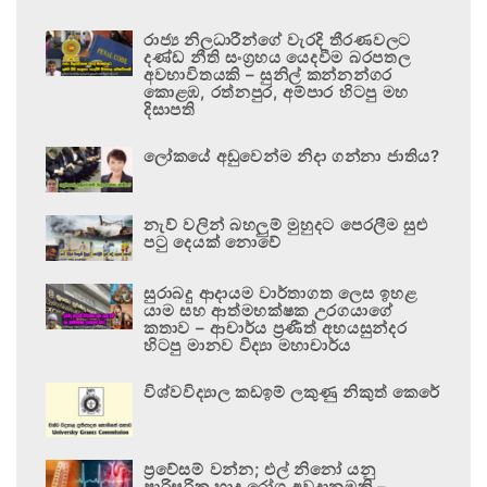
රාජ්‍ය නිලධාරීන්ගේ වැරදි තීරණවලට
දණ්ඩ නීති සංග්‍රහය යෙදවීම බරපතල
අවභාවිතයකි – සුනිල් කන්නන්ගර
කොළඹ, රත්නපුර, අම්පාර හිටපු මහ
දිසාපති
ලෝකයේ අඩුවෙන්ම නිදා ගන්නා ජාතිය?
නැව් වලින් බහලුම් මුහුදට පෙරලීම සුළු
පටු දෙයක් නොවේ
සුරාබදු ආදායම වාර්තාගත ලෙස ඉහළ
යාම සහ ආත්මභක්ෂක උරගයාගේ
කතාව – ආචාර්ය ප්‍රණීත් අභයසුන්දර
හිටපු මානව විද්‍යා මහාචාර්ය
විශ්වවිද්‍යාල කඩඉම් ලකුණු නිකුත් කෙරේ
ප්‍රවේසම් වන්න; එල් නිනෝ යනු
පාරිසරික හෘද රෝග අවදානමකි –