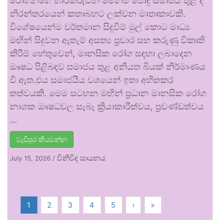
රෝගීන්ගේ භාරකරුවන් මෙන්ම පොදු සමාජය තුළ ද
නිරන්තරයෙන් කතාබහට ලක්වන මාතෘකාවකි.
විශේෂයෙන්ම වර්තමාන සිදුවීම් මුල් කොට මාධ්‍ය
මඟින් සිදුවන ඇතැම් අසත්‍ය ප්‍රචාර සහ කරුණු විකෘති
කිරීම් හේතුවෙන්, මානසික රෝග සඳහා ලබාදෙන
ඖෂධ පිළිබඳව සමාජය තුළ අනියත බියක් නිර්මාණය
වී ඇත.එය සමාජයීය වශයෙන් ඉතා අහිතකර
තත්වයකි. මෙම සටහන මඟින් ප්‍රධාන මානසික රෝග
නාශක ඖෂධවල සැබෑ ක්‍රියාකාරීත්වය, ප්‍රචණ්ඩත්වය
…
වැඩිපුර කියවන්න
විනිවිද සායනය
July 15, 2026
/
1
2
3
4
5
›
»