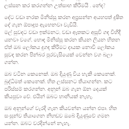
ලස්සන කර කරගන්න උත්සාහ කිරීමයි . නේද?
දේට වඩා නරක මිනිස්සු කරන අප්‍රසන්න අයහපත් දූෂිත
දේ ගැන ඕපාදූප ඇහෙනවා වැඩියි.
මල් සුවඳට වඩා ඉක්මනට, වඩා ඈතකට අසූචි ගඳ විහිදී
යනවා වගේ, හොඳ මිනිස්සු කරන කියන ලියන හිතන
ඒත් ඔබ ලෝකය දුගඳ කිරීමට දායක නොවී ලෝකය
සුවඳ කරන පින්බර පුරවැසියෙක් වෙන්න වග බලා
ගන්න.
ඔබ වටින කෙනෙක්. ඔබ දියුණු විය හැකි කෙනෙක්.
බුද්ධිමත් කෙනෙක්. හිත ලස්සනට තියාගන්න. කට
පරිස්සම් කරගන්න. අනුන් ඔබ ගැන ඕන දෙයක්
කියපුවා වේ. එයින් ඔබට හානියක් නැහැ.
ඔබ අනුන්ගේ වැරදි ගැන කියවන්න යන්න එපා. හිත
සංසුන්ව තියාගෙන නිහඬව ඔබේ දියුණුවේ ගමන
යන්න. ඔබට වරදින්නේ නැහැ.