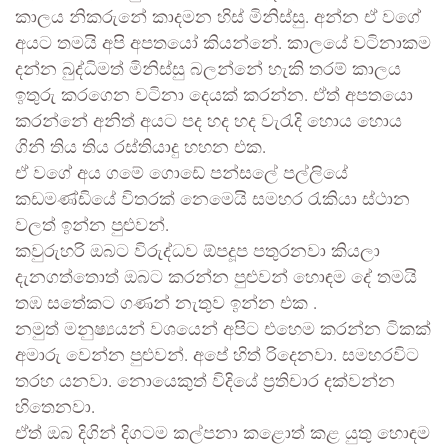
කාලය නිකරුනේ කාදමන හිස් මිනිස්සු. අන්න ඒ වගේ
අයට තමයි අපි අපතයෝ කියන්නේ. කාලයේ වටිනාකම
දන්න බුද්ධිමත් මිනිස්සු බලන්නේ හැකි තරම් කාලය
ඉතුරු කරගෙන වටිනා දෙයක් කරන්න. ඒත් අපතයො
කරන්නේ අනිත් අයට පද හද හද වැරැදි හොය හොය
ගිනි තිය තිය රස්තියාදු හහන එක.
ඒ වගේ අය ගමේ ගොඩේ පන්සලේ පල්ලියේ
කඩමණ්ඩියේ විතරක් නෙමෙයි සමහර රැකියා ස්ථාන
වලත් ඉන්න පුළුවන්.
කවුරුහරි ඔබට විරුද්ධව ඕපදූප පතුරනවා කියලා
දැනගත්තොත් ඔබට කරන්න පුළුවන් හොඳම දේ තමයි
තඹ සතේකට ගණන් නැතුව ඉන්න එක .
නමුත් මනුෂ්‍යයන් වශයෙන් අපිට එහෙම කරන්න ටිකක්
අමාරු වෙන්න පුළුවන්. අපේ හිත් රිදෙනවා. සමහරවිට
තරහ යනවා. නොයෙකුත් විදියේ ප්‍රතිචාර දක්වන්න
හිතෙනවා.
ඒත් ඔබ දිගින් දිගටම කල්පනා කළොත් කළ යුතු හොඳම