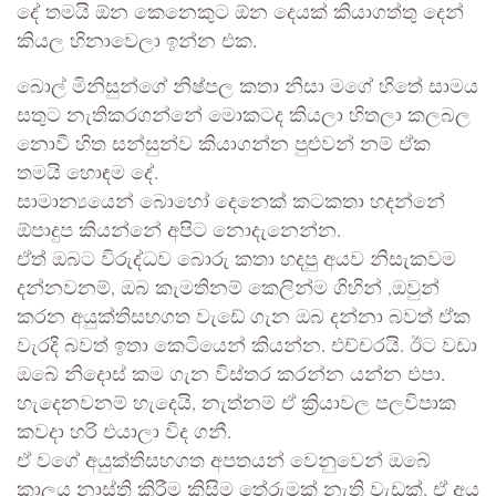
දේ තමයි ඕන කෙනෙකුට ඕන දෙයක් කියාගත්තු දෙන්
කියල හිනාවෙලා ඉන්න එක.
බොල් මිනිසුන්ගේ නිෂ්පල කතා නිසා මගේ හිතේ සාමය
සතුට නැතිකරගන්නේ මොකටද කියලා හිතලා කලබල
නොවී හිත සන්සුන්ව කියාගන්න පුළුවන් නම් ඒක
තමයි හොඳම දේ.
සාමාන්‍යයෙන් බොහෝ දෙනෙක් කටකතා හදන්නේ
ඕපාදුප කියන්නේ අපිට නොදැනෙන්න.
ඒත් ඔබට විරුද්ධව බොරු කතා හදපු අයව නිසැකවම
දන්නවනම්, ඔබ කැමතිනම් කෙලින්ම ගිහින් ,ඔවුන්
කරන අයුක්තිසහගත වැඩේ ගැන ඔබ දන්නා බවත් ඒක
වැරදි බවත් ඉතා කෙටියෙන් කියන්න. එච්චරයි. ඊට වඩා
ඔබේ නිදොස් කම ගැන විස්තර කරන්න යන්න එපා.
හැදෙනවනම් හැදෙයි, නැත්නම් ඒ ක්‍රියාවල පලවිපාක
කවදා හරි එයාලා විද ගනී.
ඒ වගේ අයුක්තිසහගත අපතයන් වෙනුවෙන් ඔබේ
කාලය නාස්ති කිරීම කිසිම තේරුමක් නැති වැඩක්. ඒ අය