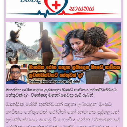
මානසික රෝග සඳහා ලබාදෙන ඖෂධ භාවිතය ප්‍රචණ්ඩත්වයට
හේතුවක් ද?- විශේෂඥ මනෝ වෛද්‍ය රූමි රූබන්
මානසික රෝගී තත්ත්වයන් සඳහා ලබාදෙන ඖෂධ
භාවිතය හේතුවෙන් රෝගීන් හෝ සාමාන්‍ය පුද්ගලයන්
ප්‍රචණ්ඩත්වයට යොමු විය හැකි ද යන්න වර්තමානයේ