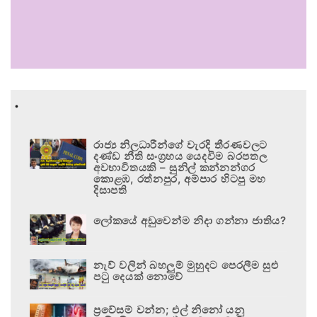
.
රාජ්‍ය නිලධාරීන්ගේ වැරදි තීරණවලට
දණ්ඩ නීති සංග්‍රහය යෙදවීම බරපතල
අවභාවිතයකි – සුනිල් කන්නන්ගර
කොළඹ, රත්නපුර, අම්පාර හිටපු මහ
දිසාපති
ලෝකයේ අඩුවෙන්ම නිදා ගන්නා ජාතිය?
නැව් වලින් බහලුම් මුහුදට පෙරලීම සුළු
පටු දෙයක් නොවේ
ප්‍රවේසම් වන්න; එල් නිනෝ යනු