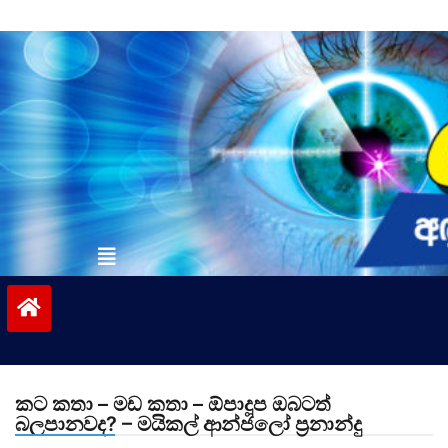
Skip
to
content
vinivida.lk
කට කතා – මඩ කතා – ඕපාදූප ඔබටත්
බලපානවද? – මයිකල් ආන්ජලෝ ප්‍රනාන්දු