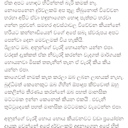
ඒක අපට හොඳට හිටින්නත් බැරි කමක් නෑ.
නොපෙනෙන දුර්වලකම් අප තුළ තිබුනොත් විවේචන
හරහා අපිට ඒවා හඳුනාගෙන හොඳ පැත්තට හරවා
ගන්න පුළුවන්. සමහර අවස්ථාවල විවේචන කියන්නේ
හරියට කන්නාඩියෙන් වගේ අපේ සබෑ ස්වරූපය අපට
පෙන්වා දෙන මෙවලමක් විය හැකියි.
ඊළඟට ඔබ, අනුන්ගේ වැරදි හොයන්න යන්න එපා.
වරදක් දැක්කත් ඒක නිවැරදි කරන්න වැදගත් මාර්ගයක්
හොයනවා මිසක් තතැනින් තැන ඒ වැරදි කිය කිය
යන්න එපා.
කාගෙවත් නමක් කැත කරලා ඔබ ලබන ලාභයක් නැහැ.
බුද්ධිමත් කෙනෙකුට ඔබ ගිහින් ඕපාදූප කිව්වොත් ඔහු
කෙලින්ම තීරණය කරන්නේ ඔබ පහත් මානසික
මට්ටමක ඉන්න කෙනෙක් කියන එකයි . එවැනි
තුට්ටුදෙකේ පහත් මානසික මට්ටමකට වැටෙන්න එපා.
අනුන්ගේ වැරදි හොය හොය කියවනවට වඩා ප්‍රයෝජන
දායක වෙන්නේ අපේ දුර්වලකම් අඳුනාගෙන අපේ හිත්