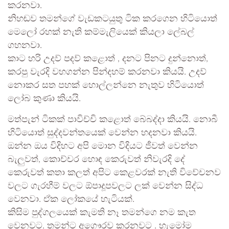
කරනවා.
නිහඬව තමන්ගේ වැඩකටයුතු ටික කරගෙන හිටියොත්
මෙලෝ රහක් නැති කම්මැලියෙක් කියලා ලේබල්
ගහනවා.
කාට හරි උදව් පදව් කළොත් , දනට පිනට දුන්නොත්,
කරපු වැරදි වහගන්න පින්දහම් කරනවා කියයි. උදව්
නොකර සත පහක් හොල්ලන්නෙ නැතුව හිටියොත්
ලෝබ කුණා කියයි.
මත්පැන් ටිකක් පාවිච්චි කළොත් බේබද්දා කියයි. නොබී
හිටියොත් සුද්දවන්තයෙක් වෙන්න හදනවා කියයි.
ඔන්න ඔය විදිහට අපි මොන විදියට ජීවත් වෙන්න
බැලුවත්, කොච්චර හොඳ කෙරුවත් නිවැරදි දේ
කෙරුවත් කතා කලත් අපිට කෙළවරක් නැති විවේචනව
වලට ගැරහීම් වලට ඕපාදූපවලට ලක් වෙන්න සිද්ධ
වෙනවා. ඒක ලෝකයේ හැටියක්.
කිසිම පුද්ගලයෙක් කැමති නෑ තමන්ගෙ නම කැත
වෙනවට. තමන්ට අගෞරව කරනවට . හැමෝම