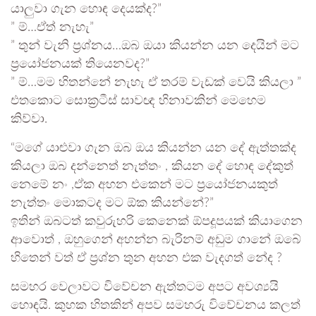
යාලුවා ගැන හොඳ දෙයක්ද?”
” ම්…ඒත් නැහැ”
” තුන් වැනි ප්‍රශ්නය…ඔබ ඔයා කියන්න යන දෙයින් මට
ප්‍රයෝජනයක් තියෙනවද?”
” ම්…මම හිතන්නේ නැහැ ඒ තරම් වැඩක් වෙයි කියලා ”
එතකොට සොක්‍රටීස් සාවඥ හිනාවකින් මෙහෙම
කිව්වා.
“මගේ යාළුවා ගැන ඔබ ඔය කියන්න යන දේ ඇත්තක්ද
කියලා ඔබ දන්නෙත් නැත්තං , කියන දේ හොඳ දේකුත්
නෙමේ නං ,ඒක අහන එකෙන් මට ප්‍රයෝජනයකුත්
නැත්තං මොකටද මට ඕක කියන්නේ?”
ඉතින් ඔබටත් කවුරුහරි කෙනෙක් ඕපදූපයක් කියාගෙන
ආවොත් , ඔහුගෙන් අහන්න බැරිනම් අඩුම ගානේ ඔබේ
හිතෙන් වත් ඒ ප්‍රශ්න තුන අහන එක වැදගත් නේද ?
සමහර වෙලාවට විවේචන ඇත්තටම අපට අවශ්‍යයි
හොඳයි. කුහක හිතකින් අපව සමහරු විවේචනය කලත්