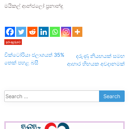
මයිකල් ආන්ජලෝ ප්‍රනාන්දු
ඉරා අදුරුපට
වික්ටෝරියා ජලාශයත් 35%
දරුණු නියඟයක් සමඟ
තෙක් පහළ බසී
ආහාර හිඟයක අවදානමක්