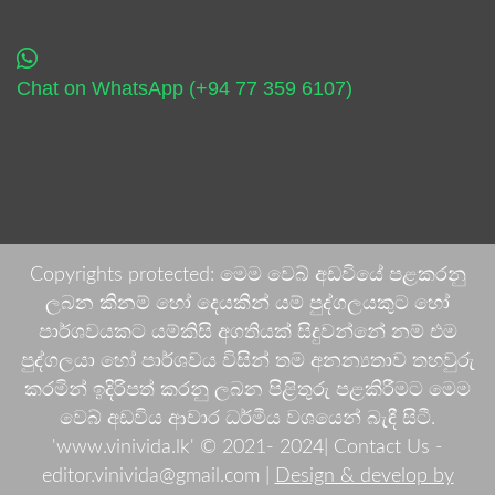
Chat on WhatsApp (+94 77 359 6107)
Copyrights protected: මෙම වෙබ් අඩවියේ පළකරනු
ලබන කිනම් හෝ දෙයකින් යම් පුද්ගලයකුට හෝ
පාර්ශවයකට යම්කිසි අගතියක් සිදුවන්නේ නම් එම
පුද්ගලයා හෝ පාර්ශවය විසින් තම අනන්‍යතාව තහවුරු
කරමින් ඉදිරිපත් කරනු ලබන පිළිතුරු පළකිරීමට මෙම
වෙබ් අඩවිය ආචාර ධර්මීය වශයෙන් බැඳී සිටී.
'www.vinivida.lk' © 2021- 2024| Contact Us -
editor.vinivida@gmail.com |
Design & develop by