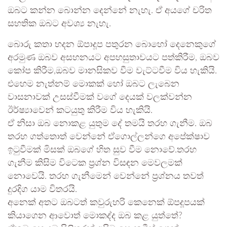
ඔබට කන්න බොන්න දෙන්නේ නැහැ. ඒ අයගේ චරිත
සහතික ඔබට අවශ්‍ය නැහැ.
බොරු කතා හදන ඕපාදූප පතුරන බොහෝ දෙනෙකුගේ
අරමුණ ඔබව අසහනයට අපහසුතාවයට පත්කිරීම, ඔබව
කෝප කිරීම,ඔබව මානසිකව වීම වැට්ටවීම විය හැකියි.
එහෙම නැත්නම් මොකක් හෝ ඔබට ලැබෙන
වාසනාවක් උසස්වීමක් වගේ දෙයක් වලක්වන්න
ඊර්ෂ්‍යාවෙන් කටයුතු කිරීම විය හැකියි.
ඒ නිසා ඔබ නොකළ යුතුම දේ තමයි තරහ ගැනීම. ඔබ
තරහ ගත්තොත් වෙන්නේ ඒගොල්ලන්ගෙ අපේක්ෂාව
ඉටුවීමක් මිසක් ඔබගේ හිත සුව වීම නොවේ.තරහ
ගැනීම කිසිම විටෙක ප්‍රශ්න විසඳන මෙවලමක්
නොවෙයි. තරහ ගැනීමෙන් වෙන්නේ ප්‍රශ්නය තවත්
දුරදිග යාම විතරයි.
අනෙක් අතට ඔබටත් කවුරුහරි කෙනෙක් ඕපදූපයක්
කියාගෙන ආවොත් මොකද්ද ඔබ කළ යුත්තේ?