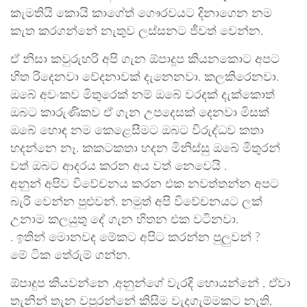
කැමතියි කොයි කාගේත් ගෞරවයට දිනාගෙන නම
කැත කරගන්නේ නැතුව ලස්සනට ජීවත් වෙන්න.
ඒ නිසා කවුරුහරි අපි ගැන ඕපාදූප කියනකොට අපට
හිත රිදෙනවා වේදනාවක් දැනෙනවා. කලකිරෙනවා.
ඔබේ අවංකව මිතුරෙක් නම් ඔබේ වරදක් දැක්කොත්
ඔබට කාරුණිකව ඒ ගැන උපදෙසක් දෙනවා මිසක්
ඔබේ හොඳ නම කෙළෙසීමට ඔබට විරුද්ධව කතා
හදන්නෙ නෑ. කකටකතා හදන මිනිස්සු ඔබේ මිතුරන්
වත් ඔබට ආදරය කරන අය වත් නෙවෙයි .
අනුන් අපිව විවේචනය කරන එක නවත්තන්න අපට
බැරි වෙන්න පුළුවන්. නමුත් අපි විවේචනයට ලක්
උනාම කලයුතු දේ ගැන හිතන එක වටිනවා.
. ඉතින් මොනවද මේකට අපිට කරන්න පුලුවන් ?
මේ ටික තේරුම් ගන්න.
ඕපාදුප කියවන්නෙ ,අනුන්ගේ වැරදි හොයන්නේ , ඒවා
තැනින් තැන වපුරන්නේ කිසිම වැදගැම්මකට නැති,