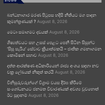
නවතම
බන්ධනාගාර මරණ පිටුපස හදිසි නීතියට මග පාදන
කුමන්ත්‍රණයක් ?
August 8, 2026
මෙටා සමාගමට දඩයක්
August 8, 2026
ශිෂ්‍යත්වයට සහ උසස් පෙළට පෙනී සිටින සිසුන්ට
‘සිසු සැරිය’ සේවාව ක්‍රියාත්මකයි – ජාතික ගමනාගමන
කොමිෂන් සභාව
August 8, 2026
දත්ත ආරක්ෂණ අධිකාරියෙන් රාජ්‍ය අංශය සඳහා නව
චක්‍ර ලේඛයක් නිකුත් කරයි
August 8, 2026
විනිසුරුවරුන්ගේ විශ්‍රාම වයස දීර්ඝ කිරීමේ
සංශෝධනයට ජනමත විචාරණයක් අවශ්‍ය වුවහොත්
ඊට සූදානම්
August 8, 2026