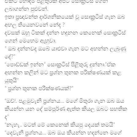
ඒකට හොඳම පිළිතුරක් අපිට සොක්‍රටීස් ගෙන්
ලබාගන්න පුළුවන්.
ඉතා ප්‍රඥාවන්ත දාර්ශනිකයෙක් වූ සොක්‍රටීස් ගැන ඔබ
අහල තියෙනවනේ නේද ?
දවසක් ඔහු ටිකක් දන්න හඳුනන කෙනෙක් සොක්‍රටීස්
ගෙන් මෙහෙම ඇහුවා.
” ඔබ දන්නවද ඔබේ යාළුවා ගැන මට අහන්න ලැබුණු
දේ?”
“පොඩ්ඩක් ඉන්න” සොක්‍රටීස් පිළිතුරු දුන්නා.”ඒක
අහන්න කලින් මට ප්‍රශ්න තුනක පරීක්ෂණයක් කළ
යුතුයි”
” ප්‍රශ්න තුනක පරීක්ෂණයක්?”
“ඔව්!. පළමුවැනි ප්‍රශ්නය… මගේ මිතුරා ගැන ඔබ ඔය
කියන්න යන දේ සම්පූර්ණ ඇත්ත කියල ඔබට සහතික
ද”
“නැහැ.. මටත් මේ කෙනෙක් කියපු දෙයක් තමයි”
“දෙවැනි ප්‍රශ්නය… ඔබ ඔය කියන්න හදන්නෙ මගේ