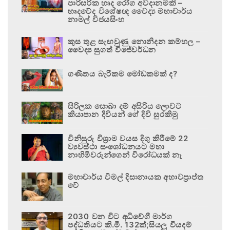
පාරිසරික හෘද රෝග අවදානමකි –
හෘදවේද විශේෂඥ වෛද්‍ය මහාචාර්ය
නාමල් විජයසිංහ
කුස තුළ සැඟවුණු නොනිදන කම්හල –
වෛද්‍ය සුගත් විජේවර්ධන
ගණිතය බැරිකම මෝඩකමක් ද?
සිරිලක සොබා දම් අසිරිය ලොවට
කියාපාන දිවියන් ගේ දිවි සුරකිමු
විනිසුරු විශ්‍රාම වයස දිගු කිරීමේ 22
ව්‍යවස්ථා සංශෝධනයට මහා
නාහිමිවරුන්ගෙන් විරෝධයක් නෑ
මහාචාර්ය විමල් දිසානායක අභාවප්‍රාප්ත
වේ
2030 වන විට අධිවේගී මාර්ග
පද්ධතියට කි.මී. 132ක්;සියලු වියදම්