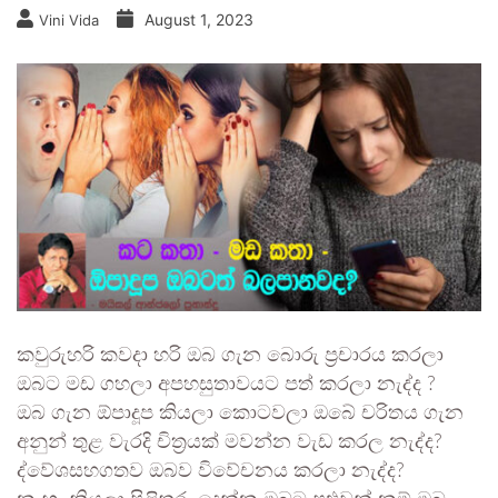
August 1, 2023
Vini Vida
කවුරුහරි කවදා හරි ඔබ ගැන බොරු ප්‍රචාරය කරලා
ඔබට මඩ ගහලා අපහසුතාවයට පත් කරලා නැද්ද ?
ඔබ ගැන ඕපාදූප කියලා කොටවලා ඔබේ චරිතය ගැන
අනුන් තුළ වැරදි චිත්‍රයක් මවන්න වැඩ කරල නැද්ද?
ද්වේශසහගතව ඔබව විවේචනය කරලා නැද්ද?