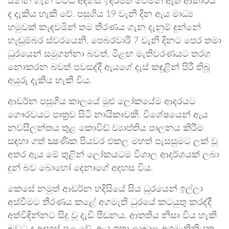
යන්න ගැන විවිධ අදහස් ඉදිරිපත් වෙමින් ඇති ආකාරය
ද දැකිය හැකි වේ. පසුගිය 19 වැනි දින ඇය මාධ්‍ය
හමුවක් කැඳවමින් තම තීරණය ගැන දැනුම් දුන්නේ
හැඬුම්බර ස්වරයෙනි. පෙබරවාරි 7 වැනි දිනට පෙර තමා
ධුරයෙන් සමුගන්නා බවත්, මීළඟ මැතිවරණයට තරග
නොකරන බවත් පවසද්දී ඇයගේ දෑස් කඳුළින් පිරී තිබූ
අයුරු දැකිය හැකි විය.
ආඩර්න පසුගිය කාලයේ මුළු ලෝකයේම ආදරයට
ගෞරවයට පාත්‍රව සිටි නායිකාවකි. විශේෂයෙන් ඇය
නවසීලන්තය තුළ කොවිඩ් ව්‍යාප්තිය පාලනය කිරීම
සඳහා ගත් ක්‍ෂණික පියවර එකල මහත් පැසසුමට ලක් වූ
අතර ඇය මේ තුළින් ලෝකයටම විශාල ආදර්ශයක් ලබා
දුන් බව බොහෝ දෙනාගේ අදහස විය.
කෙසේ නමුත් ආඩර්න හදිසියේ සිය ධුරයෙන් ඉල්ලා
අස්වීමට තීරණය කළේ අගමැති ධුරයේ කටයුතු කරද්දී
අත්විඳින්නට සිදු වූ දැඩි පීඩනය, ආතතිය නිසා විය හැකි