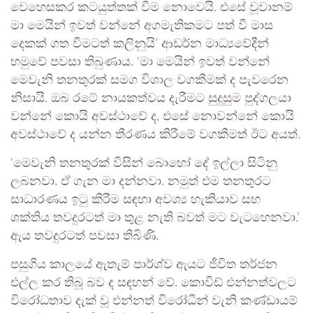
වෙහෙසකර කටයුත්තක් වීම නොවෙයි. එසේ වූවානම්
මා මෙයින් ඉවත් වන්නේ අගමැතිකමට පත් වී මාස
දෙකක් ගත වීමටත් කලිනුයි’ ආඩර්න මාධ්‍යවේදීන්
හමුවේ පවසා තිබුණාය. ‘මා මෙයින් ඉවත් වන්නේ
මෙවැනි තනතුරක් සමග විශාල වගකීමක් ද පැවරෙන
නිසායි. ඔබ රටේ නායකත්වය දැරීමට සුදුසුම පුද්ගලයා
වන්නේ කොයි අවස්ථාවේ ද, එසේ නොවන්නේ කොයි
අවස්ථාවේ ද යන්න තීරණය කිරීමේ වගකීමත් ඊට අයත්.
‘මෙවැනි තනතුරක් විසින් බොහෝ දේ ඉල්ලා සිටිනු
ලබනවා. ඒ ගැන මා දන්නවා. නමුත් එම තනතුරට
සාධාරණය ඉටු කිරීම සඳහා අවශ්‍ය හැකියාව සහ
ශක්තිය තවදුරටත් මා තුළ නැති බවත් මට වැටහෙනවා.’
ඇය තවදුරටත් පවසා තිබිණි.
පසුගිය කාලයේ ඇතැම් පාර්ශ්ව ඇයට ජීවිත තර්ජන
එල්ල කර තිබූ බව ද සඳහන් වේ. කොවිඩ් එන්නත්වලට
විරෝධතාව දැක් වූ එන්නත් විරෝධීන් වැනි කණ්ඩායම්