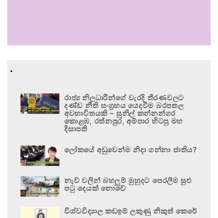
.
රාජ්‍ය නිලධාරීන්ගේ වැරදි තීරණවලට
දණ්ඩ නීති සංග්‍රහය යෙදවීම බරපතල
අවභාවිතයකි – සුනිල් කන්නන්ගර
කොළඹ, රත්නපුර, අම්පාර හිටපු මහ
දිසාපති
ලෝකයේ අඩුවෙන්ම නිදා ගන්නා ජාතිය?
නැව් වලින් බහලුම් මුහුදට පෙරලීම සුළු
පටු දෙයක් නොවේ
විශ්වවිද්‍යාල කඩඉම් ලකුණු නිකුත් කෙරේ