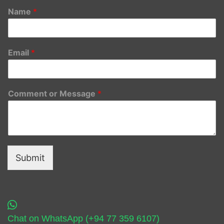
Name
*
Email
*
Comment or Message
*
Submit
Chat on WhatsApp (+94 77 359 6107)