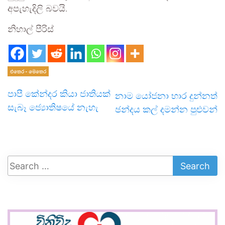
අපැහැදිලි බවයි.
නිහාල් පීරිස්
එතෙර - මෙතෙර
පාපී කේන්දර කියා ජාතියක්
නාම යෝජනා භාර දුන්නත්
සැබෑ ජ්‍යොතිෂයේ නැහැ
ඡන්දය කල් දමන්න පුළුවන්