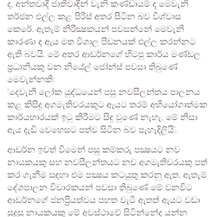
ද, අන්තවාදී ජාතිවාදීන් වැනි කණ්ඩායම් ද මෙවැනි
තර්ජන එල්ල කළ පිරිස් අතර සිටින බව විශ්වාස
කෙරේ. ඇතැම් නිරීක්‍ෂකයන් පවසන්නේ මෙවැනි
කාරණා ද ඇය මත විශාල පීඩනයක් එල්ල කරන්නට
ඇති බවයි. මේ අතර ආඩර්නගේ හිටපු කාර්ය මණ්ඩල
ප්‍රධානියකු වන නියේල් ජෝන්ස් පවසා තිබුණේ
මෙවැන්නකි:
‘දෙවැනි ලෝක යුද්ධයෙන් පසු නවසීලන්තය පාලනය
කළ කිසිදු අගමැතිවරයකුට ඇයට තරම් අභියෝගාත්මක
කාර්යභාරයක් ඉටු කිරීමට සිදු වුණේ නැහැ. මේ නිසා
ඇය දැඩි වෙහෙසට පත්ව සිටින බව පැහැදිලියි’.
ආඩර්න ඉවත් වීමෙන් පසු කම්කරු පක්‍ෂයට නව
නායකයකු සහ නවසීලන්තයට නව අගමැතිවරයකු පත්
කර ගැනීම සඳහා එම පක්‍ෂය කටයුතු කරනු ඇත. ඇතැම්
දේශපාලන විචාරකයන් පවසා තිබුණේ මේ වනවිට
ආඩර්නගේ ජනප්‍රියත්වය පහත වැටී ඇතත් ඇයට වඩා
සුදුසු නායකයකු මේ අවස්ථාවේ සිටින්නේද යන්න