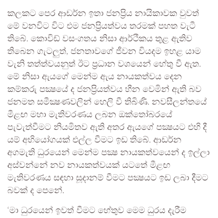
කලකට පෙර ආඩර්න ඉතා ජනප්‍රිය නායිකාවක වුවත්
මේ වනවිට විට එම ජනප්‍රියත්වය තරමක් පහත වැටී
තිබේ. කොවිඩ් වසංගතය නිසා ආර්ථිකය තුළ ඇතිව
තිබෙන ගැටලුත්, ජනතාවගේ ජීවන වියදම ඉහළ යාම
වැනි තත්ත්වයනුත් ඊට ප්‍රධාන වශයෙන් හේතු වී ඇත.
මේ නිසා ඇයගේ මෙන්ම ඇය නායකත්වය දෙන
කම්කරු පක්‍ෂයේ ද ජනප්‍රියත්වය හීන වෙමින් ඇති බව
ජනමත සමීක්‍ෂණවලින් හෙලි වී තිබිණි. නවසීලන්තයේ
මීළඟ මහා මැතිවරණය ලබන ඔක්තෝබරයේ
පැවැත්වීමට නියමිතව ඇති අතර ඇයගේ පක්‍ෂයට එහි දී
යම් අභියෝගයක් එල්ල වීමට ඉඩ තිබේ. ආඩර්න
අගමැති ධුරයෙන් මෙන්ම පක්‍ෂ නායකත්වයෙන් ද ඉල්ලා
අස්වන්නේ නව නායකත්වයක් යටතේ මීළඟ
මැතිවරණය සඳහා සූදානම් වීමට පක්‍ෂයට ඉඩ ලබා දීමට
බවක් ද පෙනේ.
‘මා ධුරයෙන් ඉවත් වීමට හේතුව මෙම ධුරය දැරීම