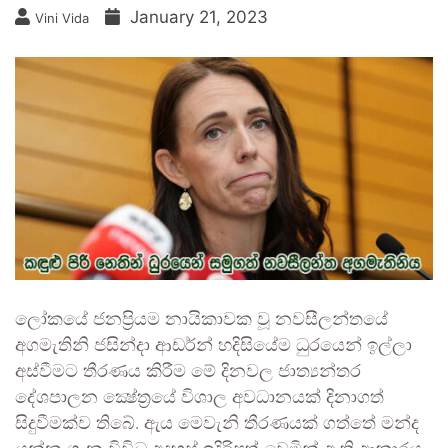
January 21, 2023
Vini Vida
ලෝකයේ ජනප්‍රියම නායිකාවක වූ නවසීලන්තයේ
අගමැතිනි ජසින්දා ආඩර්න් හදිසියේම ධුරයෙන් ඉල්ලා
අස්වීමට තීරණය කිරීම මේ දිනවල ජාත්‍යන්තර
දේශපාලන ක්‍ෂේත්‍රයේ විශාල අවධානයක් දිනාගත්
සිදුවීමක්ව තිබේ. ඇය මෙවැනි තීරණයක් ගත්තේ මන්ද