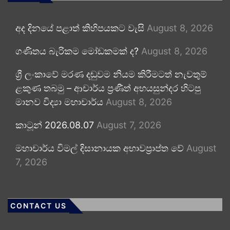
අද දිනයේ පළාත් කිහිපයකට වැසි
August 8, 2026
ගණිතය බැරිකම මෝඩකමක් ද?
August 8, 2026
ශ්‍රී ලංකාවේ මරණ දඬුවම නියම කිරීමටත් නැවතුම්
ළකුණ තබමු – ආචාර්ය ප්‍රණීත් අභයසුන්දර හිටපු
මානව විද්‍යා මහාචාර්ය
August 8, 2026
කාටූන් 2026.08.07
August 7, 2026
මහාචාර්ය විමල් දිසානායක අභාවප්‍රාප්ත වේ
August
7, 2026
CONTACT US