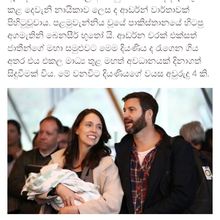
කළ දෙවැනි නායිකාව ලෙස ද ආඩර්න් වාර්තාවක්
පිහිටුවූවාය. පළමුවැන්නිය වූයේ පාකිස්තානයේ හිටපු
අගමැතිනි බෙනසීර් භූතෝ යි. ආඩර්න වරක් එක්සත්
ජාතීන්ගේ මහා සමුළුවට මෙම දියණිය ද රැගෙන ගිය
අතර එය එකල මාධ්‍ය තුළ මහත් අවධානයක් දිනාගත්
සිදුවීමක් විය. මේ වනවිට දියණියගේ වයස අවුරුදු 4 කි.