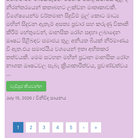
නිරන්තරයෙන් කතාබහට ලක්වන මාතෘකාවකි.
විශේෂයෙන්ම වර්තමාන සිදුවීම් මුල් කොට මාධ්‍ය
මඟින් සිදුවන ඇතැම් අසත්‍ය ප්‍රචාර සහ කරුණු විකෘති
කිරීම් හේතුවෙන්, මානසික රෝග සඳහා ලබාදෙන
ඖෂධ පිළිබඳව සමාජය තුළ අනියත බියක් නිර්මාණය
වී ඇත.එය සමාජයීය වශයෙන් ඉතා අහිතකර
තත්වයකි. මෙම සටහන මඟින් ප්‍රධාන මානසික රෝග
නාශක ඖෂධවල සැබෑ ක්‍රියාකාරීත්වය, ප්‍රචණ්ඩත්වය
…
වැඩිපුර කියවන්න
විනිවිද සායනය
July 15, 2026
/
1
2
3
4
5
›
»