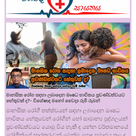
මානසික රෝග සඳහා ලබාදෙන ඖෂධ භාවිතය ප්‍රචණ්ඩත්වයට
හේතුවක් ද?- විශේෂඥ මනෝ වෛද්‍ය රූමි රූබන්
මානසික රෝගී තත්ත්වයන් සඳහා ලබාදෙන ඖෂධ
භාවිතය හේතුවෙන් රෝගීන් හෝ සාමාන්‍ය පුද්ගලයන්
ප්‍රචණ්ඩත්වයට යොමු විය හැකි ද යන්න වර්තමානයේ
රෝගීන්ගේ භාරකරුවන් මෙන්ම පොදු සමාජය තුළ ද