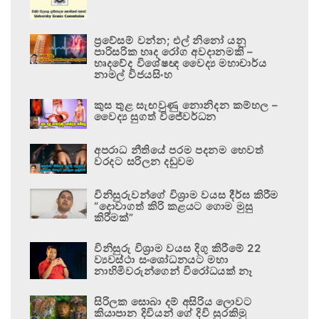
ප්‍රවේසම් වන්න; එල් නිනෝ යනු
පාරිසරික හෘද රෝග අවදානමකි –
හෘදවේද විශේෂඥ වෛද්‍ය මහාචාර්ය
නාමල් විජයසිංහ
කුස තුළ සැඟවුණු නොනිදන කම්හල –
වෛද්‍ය සුගත් විජේවර්ධන
අපරාධ නීතියේ පරම පදනම හෙවත්
වරදට සරිලන දඬුවම
විනිසුරුවන්ගේ විශ්‍රාම වයස දීර්ඝ කිරීම
“දොවාගත් කිරි කළයට ගොම මුසු
කිරීමක්”
විනිසුරු විශ්‍රාම වයස දිගු කිරීමේ 22
ව්‍යවස්ථා සංශෝධනයට මහා
නාහිමිවරුන්ගෙන් විරෝධයක් නෑ
සිරිලක සොබා දම් අසිරිය ලොවට
කියාපාන දිවියන් ගේ දිවි සුරකිමු