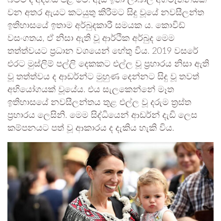
බවට ද අදහස් පළ වේ. ඇය ඉතා ලාබාල අගමැතිනියක
වන අතර ඇයට කටයුතු කිරීමට සිදු වූයේ නවසීලන්ත
ඉතිහාසයේ ඉතාම අර්බුදකාරී සමයක ය. කොවිඩ්
වසංගතය, ඒ නිසා ඇති වූ ආර්ථික අර්බුද මෙම
තත්ත්වයට ප්‍රධාන වශයෙන් හේතු විය. 2019 වසරේ
එරට මුස්ලිම් පල්ලි දෙකකට එල්ල වූ ප්‍රහාරය නිසා ඇති
වූ තත්ත්වය ද ආඩර්න්ට මුහුණ දෙන්නට සිදු වූ තවත්
අභියෝගයක් වූයේය. එය සැලකෙන්නේ මෑත
ඉතිහාසයේ නවසීලන්තය තුළ එල්ල වූ දරුම ත්‍රස්ත
ප්‍රහාරය ලෙසිනි. මෙම සිද්ධියෙන් ආඩර්න් දැඩි ලෙස
කම්පනයට පත් වූ ආකාරය ද දැකිය හැකි විය.