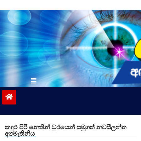
Skip
to
content
vinivida.lk
කඳුළු පිරි නෙතින් ධුරයෙන් සමුගත් නවසීලන්ත
අගමැතිනිය