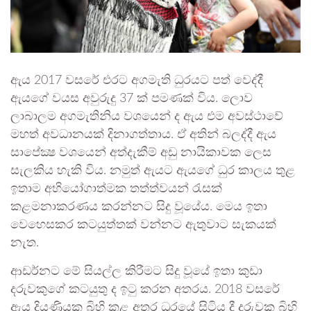
ඇය 2017 වසරේ එරට අගමැති ධුරයට පත් වෙද්දී
ඇයගේ වයස අවුරුදු 37 ක් පමණක් විය. ලොව
ලාබාලම අගමැතිනිය වශයෙන් ද ඇය එම අවස්ථාවේ
මහත් අවධානයක් දිනාගත්තාය. ඒ අතින් බලද්දී ඇය
සාපේක්‍ෂ වශයෙන් අත්දැකීම් අඩු නායිකාවක ලෙස
සැලකිය හැකි විය. නමුත් ඇයට ඇයගේ ධුර කාලය තුළ
ඉතාම අභියෝගාත්මක තත්ත්වයන් රැසක්
කළමනාකරණය කරන්නට සිදු වූයේය. මෙය ඉතා
වෙහෙසකර කටයුත්තක් වන්නට ඇතුවාට සැකයක්
නැත.
ආඩර්නට මේ සියල්ල කිරීමට සිදු වූයේ ඉතා කුඩා
දරුවකුගේ කටයුතු ද ඉටු කරන අතරය. 2018 වසරේ
ඇය දියණියක බිහි කළ අතර ධුරයේ සිටිය දී දරුවකු බිහි