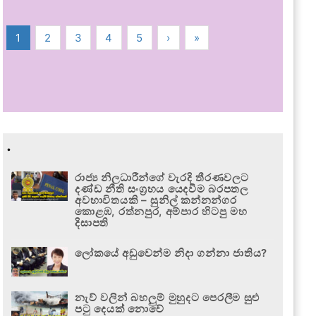
1
2
3
4
5
›
»
.
රාජ්‍ය නිලධාරීන්ගේ වැරදි තීරණවලට
දණ්ඩ නීති සංග්‍රහය යෙදවීම බරපතල
අවභාවිතයකි – සුනිල් කන්නන්ගර
කොළඹ, රත්නපුර, අම්පාර හිටපු මහ
දිසාපති
ලෝකයේ අඩුවෙන්ම නිදා ගන්නා ජාතිය?
නැව් වලින් බහලුම් මුහුදට පෙරලීම සුළු
පටු දෙයක් නොවේ