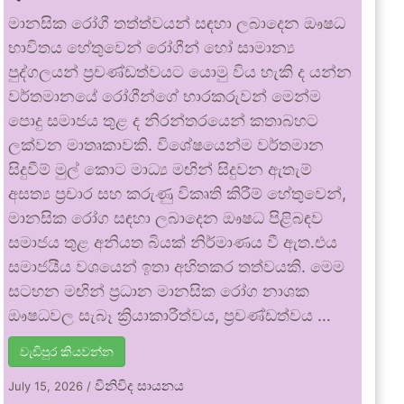
මානසික රෝගී තත්ත්වයන් සඳහා ලබාදෙන ඖෂධ
භාවිතය හේතුවෙන් රෝගීන් හෝ සාමාන්‍ය
පුද්ගලයන් ප්‍රචණ්ඩත්වයට යොමු විය හැකි ද යන්න
වර්තමානයේ රෝගීන්ගේ භාරකරුවන් මෙන්ම
පොදු සමාජය තුළ ද නිරන්තරයෙන් කතාබහට
ලක්වන මාතෘකාවකි. විශේෂයෙන්ම වර්තමාන
සිදුවීම් මුල් කොට මාධ්‍ය මඟින් සිදුවන ඇතැම්
අසත්‍ය ප්‍රචාර සහ කරුණු විකෘති කිරීම් හේතුවෙන්,
මානසික රෝග සඳහා ලබාදෙන ඖෂධ පිළිබඳව
සමාජය තුළ අනියත බියක් නිර්මාණය වී ඇත.එය
සමාජයීය වශයෙන් ඉතා අහිතකර තත්වයකි. මෙම
සටහන මඟින් ප්‍රධාන මානසික රෝග නාශක
ඖෂධවල සැබෑ ක්‍රියාකාරීත්වය, ප්‍රචණ්ඩත්වය …
වැඩිපුර කියවන්න
විනිවිද සායනය
July 15, 2026
/