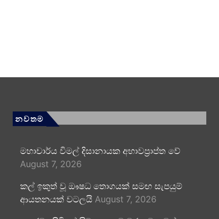
නවතම
මහාචාර්ය විමල් දිසානායක අභාවප්‍රාප්ත වේ
August 7, 2026
කල් ඉකුත් වූ ඖෂධ තොගයක් සමඟ සැපයුම්
ආයතනයක් වටලයි
August 7, 2026