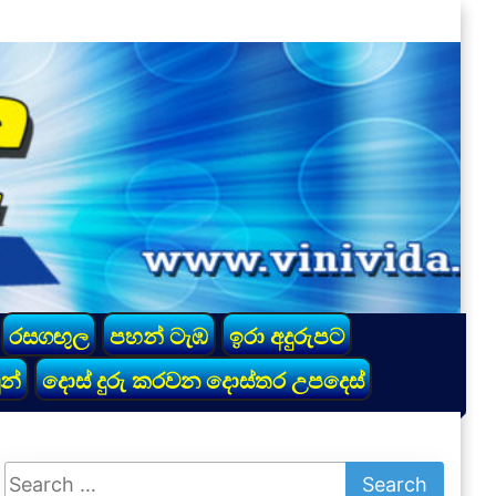
රසගඟුල
පහන් ටැඹ
ඉරා අදුරුපට
න්
දොස් දුරු කරවන දොස්තර උපදෙස්