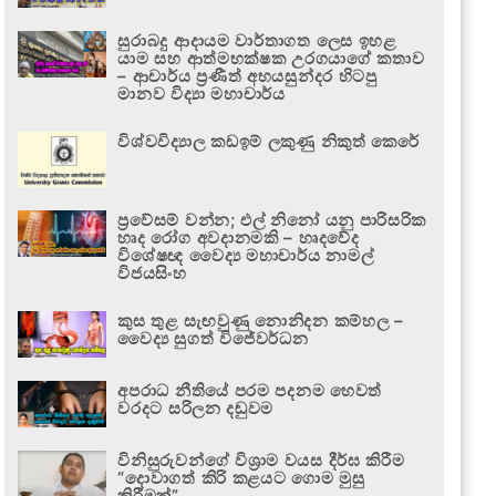
සුරාබදු ආදායම වාර්තාගත ලෙස ඉහළ
යාම සහ ආත්මභක්ෂක උරගයාගේ කතාව
– ආචාර්ය ප්‍රණීත් අභයසුන්දර හිටපු
මානව විද්‍යා මහාචාර්ය
විශ්වවිද්‍යාල කඩඉම් ලකුණු නිකුත් කෙරේ
ප්‍රවේසම් වන්න; එල් නිනෝ යනු පාරිසරික
හෘද රෝග අවදානමකි – හෘදවේද
විශේෂඥ වෛද්‍ය මහාචාර්ය නාමල්
විජයසිංහ
කුස තුළ සැඟවුණු නොනිදන කම්හල –
වෛද්‍ය සුගත් විජේවර්ධන
අපරාධ නීතියේ පරම පදනම හෙවත්
වරදට සරිලන දඬුවම
විනිසුරුවන්ගේ විශ්‍රාම වයස දීර්ඝ කිරීම
“දොවාගත් කිරි කළයට ගොම මුසු
කිරීමක්”