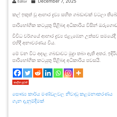
December 7, 2025
Editor
කල් ඉකුත් වූ ආහාර ද්‍රව්‍ය සහිත ගබඩාවක් වටලා තිබේ
පාරිභෝගික කටයුතු පිළිබඳ අධිකාරිය විසින් ඔරුගො
විවිධ වර්ගයේ ආහාර ද්‍රව්‍ය එළැඹෙන උත්සව සමයේද
එහිදී අනාවරණය විය.
මේ වන විට අදාළ ගබඩාවට මුද්‍රා තබා ඇති අතර, ඉද
පාරිභෝගික කටයුතු පිළිබඳ අධිකාරිය පවසයි.
කාලීන පුවත්
සෞඛ්‍ය කාර්ය මණ්ඩලවල නිවාඩු කළමනාකරණය
ගැන දැනුම්දීමක්