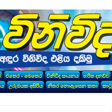
්
එතෙර - මෙතෙර
විනිවිද සායනය
හරිත දනව්ව
කය
උරුමයක අසිරිය
නිතර නොඇසෙන කතා
කාටූ