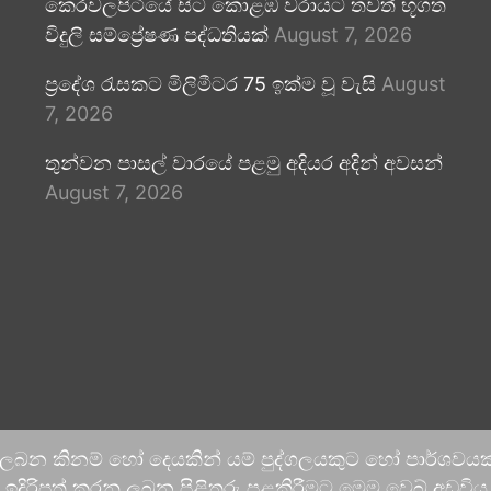
කෙරවලපිටියේ සිට කොළඹ වරායට තවත් භූගත
විදුලි සම්ප්‍රේෂණ පද්ධතියක්
August 7, 2026
ප්‍රදේශ රැසකට මිලිමීටර 75 ඉක්ම වූ වැසි
August
7, 2026
තුන්වන පාසල් වාරයේ පළමු අදියර අදින් අවසන්
August 7, 2026
 ලබන කිනම් හෝ දෙයකින් යම් පුද්ගලයකුට හෝ පාර්ශවයකට
දිරිපත් කරනු ලබන පිළිතුරු පළකිරීමට මෙම වෙබ් අඩවිය ආච