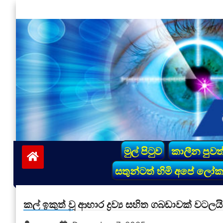
Skip
to
content
vinivida.lk
මුල් පිටුව
කාලීන පුවත
සතුන්ටත් හිමි අපේ ලෝ
කල් ඉකුත් වූ ආහාර ද්‍රව්‍ය සහිත ගබඩාවක් වටලයි