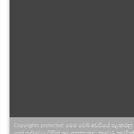
Copyrights protected: මෙම වෙබ් අඩවියේ පළකරනු
හෝ පාර්ශවය විසින් තම අනන්‍යතාව තහවුරු කරමින් ඉ