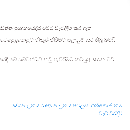
.
ඩවත්ත ප්‍රදේශයේදීයි මෙම වැටලීම කර ඇත.
ී වෙළෙඳපොළට නිකුත් කිරීමට සැලසුම් කර තිබූ බවයි
ිරියේදී මේ සම්බන්ධව නඩු පැවරීමට කටයුතු කරන බව
දේශපාලනය රාජ්‍ය පාලනය පටලවා ගත්තොත් නම්
වැඩ වරදීවි