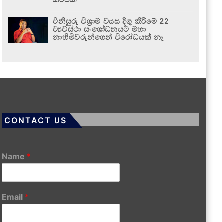
විනිසුරු විශ්‍රාම වයස දිගු කිරීමේ 22
ව්‍යවස්ථා සංශෝධනයට මහා
නාහිමිවරුන්ගෙන් විරෝධයක් නෑ
CONTACT US
Name
*
Email
*