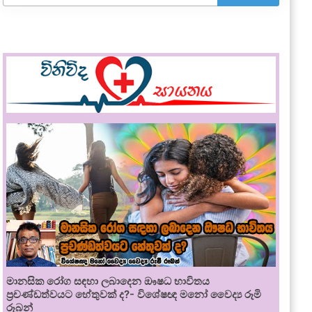
මානසික රෝග සඳහා ලබාදෙන ඖෂධ භාවිතය
ප්‍රචණ්ඩත්වයට හේතුවක් ද?- විශේෂඥ මනෝ වෛද්‍ය රූමි
රූබන්