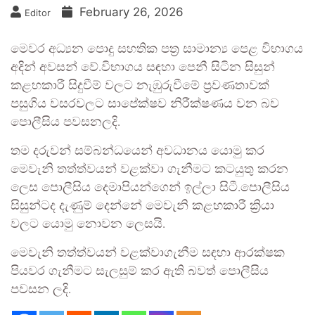
February 26, 2026
Editor
මෙවර අධ්‍යන පොදු සහතික පත්‍ර සාමාන්‍ය පෙළ විභාගය
අදින් අවසන් වේ.විභාගය සඳහා පෙනී සිටින සිසුන්
කළහකාරී සිදුවීම් වලට නැඹුරුවීමේ ප්‍රවණතාවක්
පසුගිය වසරවලට සාපේක්ෂව නිරීක්ෂණය වන බව
පොලීසිය පවසනලදි.
තම දරුවන් සම්බන්ධයෙන් අවධානය යොමු කර
මෙවැනි තත්ත්වයන් වළක්වා ගැනීමට කටයුතු කරන
ලෙස පොලීසිය දෙමාපියන්ගෙන් ඉල්ලා සිටී.පොලීසිය
සිසුන්ටද දැණුම් දෙන්නේ මෙවැනි කළහකාරී ක්‍රියා
වලට යොමු නොවන ලෙසයි.
මෙවැනි තත්ත්වයන් වළක්වාගැනීම සඳහා ආරක්ෂක
පියවර ගැනීමට සැලසුම් කර ඇති බවත් පොලීසිය
පවසන ලදි.