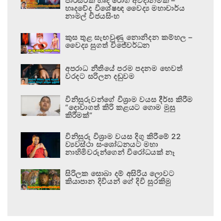
පාරිසරික හෘද රෝග අවදානමකි –
හෘදවේද විශේෂඥ වෛද්‍ය මහාචාර්ය
නාමල් විජයසිංහ
කුස තුළ සැඟවුණු නොනිදන කම්හල –
වෛද්‍ය සුගත් විජේවර්ධන
අපරාධ නීතියේ පරම පදනම හෙවත්
වරදට සරිලන දඬුවම
විනිසුරුවන්ගේ විශ්‍රාම වයස දීර්ඝ කිරීම
“දොවාගත් කිරි කළයට ගොම මුසු
කිරීමක්”
විනිසුරු විශ්‍රාම වයස දිගු කිරීමේ 22
ව්‍යවස්ථා සංශෝධනයට මහා
නාහිමිවරුන්ගෙන් විරෝධයක් නෑ
සිරිලක සොබා දම් අසිරිය ලොවට
කියාපාන දිවියන් ගේ දිවි සුරකිමු