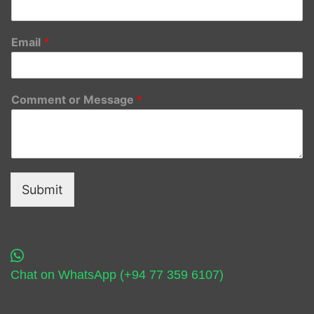
Email
*
Comment or Message
*
Submit
Chat on WhatsApp (+94 77 359 6107)