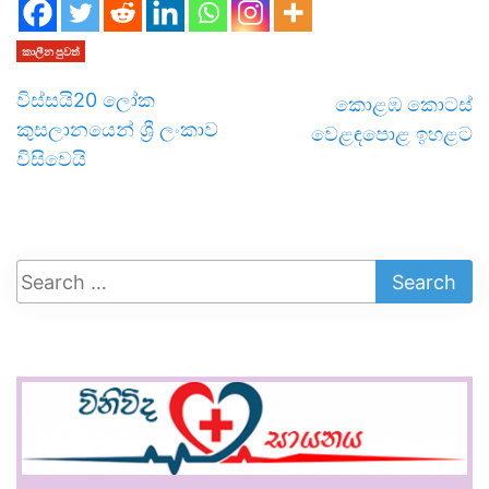
කාලීන පුවත්
විස්සයි20 ලෝක
කොළඹ කොටස්
කුසලානයෙන් ශ්‍රී ලංකාව
වෙළඳපොළ ඉහළට
විසිවෙයි