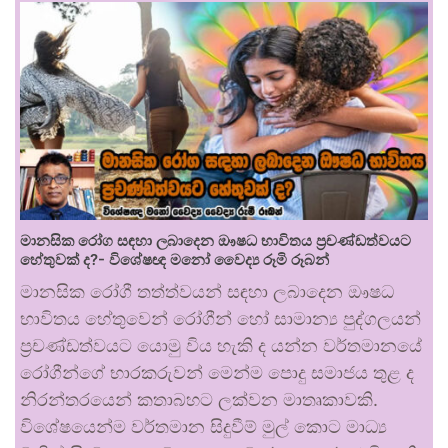
මානසික රෝග සඳහා ලබාදෙන ඖෂධ භාවිතය ප්‍රචණ්ඩත්වයට
හේතුවක් ද?- විශේෂඥ මනෝ වෛද්‍ය රූමි රූබන්
මානසික රෝගී තත්ත්වයන් සඳහා ලබාදෙන ඖෂධ
භාවිතය හේතුවෙන් රෝගීන් හෝ සාමාන්‍ය පුද්ගලයන්
ප්‍රචණ්ඩත්වයට යොමු විය හැකි ද යන්න වර්තමානයේ
රෝගීන්ගේ භාරකරුවන් මෙන්ම පොදු සමාජය තුළ ද
නිරන්තරයෙන් කතාබහට ලක්වන මාතෘකාවකි.
විශේෂයෙන්ම වර්තමාන සිදුවීම් මුල් කොට මාධ්‍ය