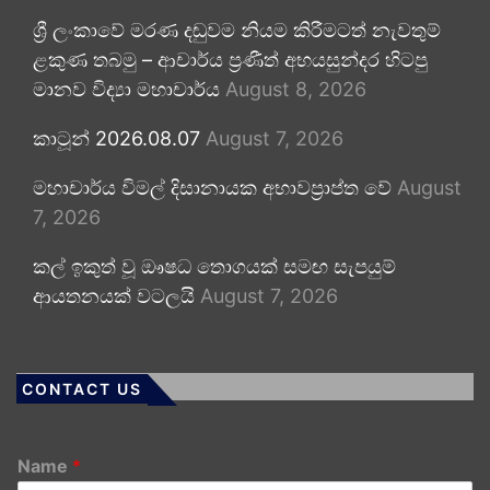
ශ්‍රී ලංකාවේ මරණ දඬුවම නියම කිරීමටත් නැවතුම්
ළකුණ තබමු – ආචාර්ය ප්‍රණීත් අභයසුන්දර හිටපු
මානව විද්‍යා මහාචාර්ය
August 8, 2026
කාටූන් 2026.08.07
August 7, 2026
මහාචාර්ය විමල් දිසානායක අභාවප්‍රාප්ත වේ
August
7, 2026
කල් ඉකුත් වූ ඖෂධ තොගයක් සමඟ සැපයුම්
ආයතනයක් වටලයි
August 7, 2026
CONTACT US
Name
*