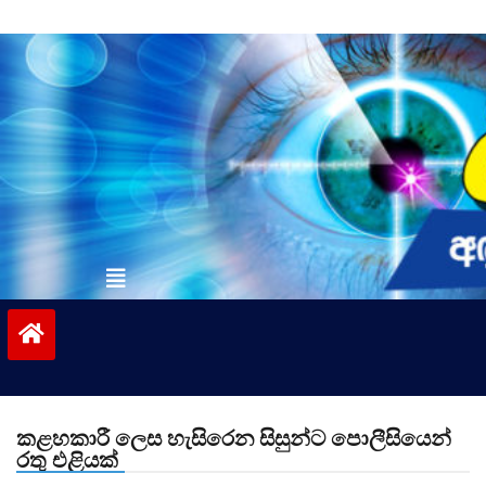
Skip
to
content
vinivida.lk
කළහකාරී ලෙස හැසිරෙන සිසුන්ට පොලීසියෙන්
රතු එළියක්