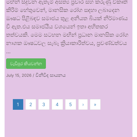
මඟින් සිදුවන ඇතැම් අසත්‍ය ප්‍රචාර සහ කරුණු විකෘති
කිරීම් හේතුවෙන්, මානසික රෝග සඳහා ලබාදෙන
ඖෂධ පිළිබඳව සමාජය තුළ අනියත බියක් නිර්මාණය
වී ඇත.එය සමාජයීය වශයෙන් ඉතා අහිතකර
තත්වයකි. මෙම සටහන මඟින් ප්‍රධාන මානසික රෝග
නාශක ඖෂධවල සැබෑ ක්‍රියාකාරීත්වය, ප්‍රචණ්ඩත්වය
…
වැඩිපුර කියවන්න
විනිවිද සායනය
July 15, 2026
/
1
2
3
4
5
›
»