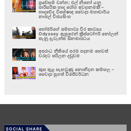
ප්‍රවේසම් වන්න; එල් නිනෝ යනු
පාරිසරික හෘද රෝග අවදානමකි –
හෘදවේද විශේෂඥ වෛද්‍ය මහාචාර්ය
නාමල් විජයසිංහ
හෝමර්ගේ සම්භාව්‍ය වීර කාව්‍යය
Odyssey ඇසුරෙන් ක්‍රිස්ටෝෆර් නෝලන්
තැනූ දැවැන්ත සිනමාපටය
අපරාධ නීතියේ පරම පදනම හෙවත්
වරදට සරිලන දඬුවම
කුස තුළ සැඟවුණු නොනිදන කම්හල –
වෛද්‍ය සුගත් විජේවර්ධන
SOCIAL SHARE