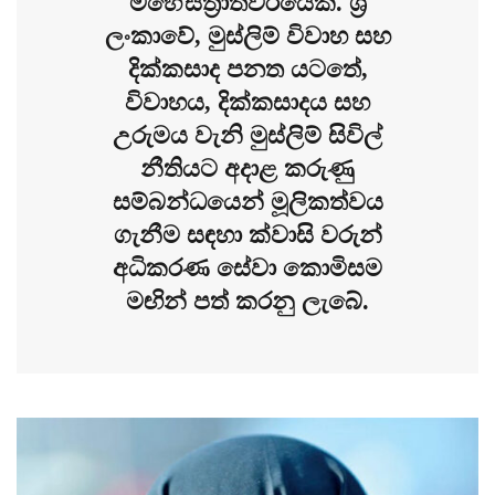
මහේස්ත්‍රාත්වරයෙකි. ශ්‍රී
ලංකාවේ, මුස්ලිම් විවාහ සහ
දික්කසාද පනත යටතේ,
විවාහය, දික්කසාදය සහ
උරුමය වැනි මුස්ලිම් සිවිල්
නීතියට අදාළ කරුණු
සම්බන්ධයෙන් මූලිකත්වය
ගැනීම සඳහා ක්වාසි වරුන්
අධිකරණ සේවා කොමිසම
මඟින් පත් කරනු ලැබේ.