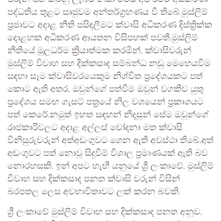
පද්ධතිය තුළට සෘජුවම අන්තර්ග්‍රහණය වී තිබේ.මුස්ලිම්
ප්‍රජාවට අදාළ නීති පසිඳලීමට ක්වාසි අධිකරණ දිස්ත්‍රික්ක
දොළහක අධිකරණ ආයතන විසිපහක් පවතී.මුස්ලිම්
නීතියේ මූලධර්ම ක්‍රියාත්මක කරමින්, ක්වාසිවරුන්
මුස්ලිම් විවාහ සහ දික්කසාද සම්බන්ධ නඩු මෙහෙයවීම
සඳහා සෑම ක්වාසිවරයෙකුම නිශ්චිත ප්‍රදේශයකට පත්
කොට ඇති අතර, ඔවුන්ගේ පත්වීම ඔවුන් වගකිව යුතු
ප්‍රදේශය සමඟ ගැසට් පත්‍රයේ නිල වශයෙන් ප්‍රකාශයට
පත් කෙරේ.නමුත් ඉහත සඳහන් නිදසුන් සේම ඔවුන්ගේ
රාජකාරිවලට අදාළ අල්ලස් චෝදනා මත ක්වාසි
විනිසුරුවරුන් අත්අඩංගුවට ගෙන ඇති අවස්ථා තිබේ.අත්
අඩංගුවට පත් නොවූ සිදුවීම් විශාල ප්‍රමාණයක් ඇති බව
නොරහසකි. ඉන් අපට හැඟී යනුයේ ශ්‍රී ලංකාවේ, මුස්ලිම්
විවාහ සහ දික්කසාද පනත ක්වාසි වරුන් විසින්
බරපතල ලෙස අවභාවිතාවට ලක් කරන බවකි.
ශ්‍රී ලංකාවේ මුස්ලිම් විවාහ සහ දික්කසාද පනත අනුව,