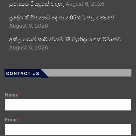
ප්‍රමාදයට විසඳුමක් නැහැ
August 6, 2026
ප්‍රදේශ කිහිපයකට අද පැය 05කට ජලය කැපේ
August 6, 2026
අකිල විරාජ් කාරියවසම් 18 වැනිදා තෙක් රිමාන්ඩ්
August 6, 2026
CONTACT US
Name
*
Email
*