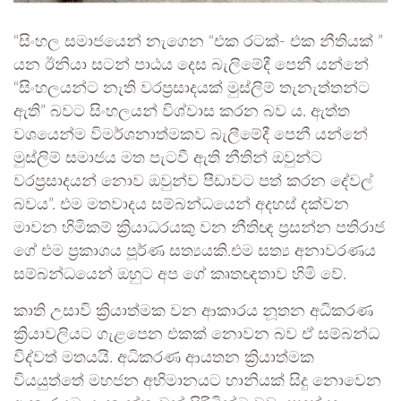
“සිංහල සමාජයෙන් නැගෙන “එක රටක්- එක නීතියක් ”
යන ඊනියා සටන් පාඨය දෙස බැලිමේදී පෙනී යන්නේ
“සිංහලයන්ට නැති වරප්‍රසාදයක් මුස්ලිම් තැනැත්තන්ට
ඇති” බවට සිංහලයන් විශ්වාස කරන බව ය. ඇත්ත
වශයෙන්ම විමර්ශනාත්මකව බැලීමේදී පෙනී යන්නේ
මුස්ලිම් සමාජය මත පැටවී ඇති නීතින් ඔවුන්ට
වරප්‍රසාදයන් නොව ඔවුන්ව පීඩාවට පත් කරන දේවල්
බවය”. එම මතවාදය සම්බන්ධයෙන් අදහස් දක්වන
මාවන හිමිකම් ක්‍රියාධරයකු වන නීතිඥ ප්‍රසන්න පතිරාජ
ගේ එම ප්‍රකාශය පූර්ණ සත්‍යයකි.එම සත්‍ය අනාවරණය
සම්බන්ධයෙන් ඔහුට අප ගේ කෘතඥතාව හිමි වේ.
කාති උසාවි ක්‍රියාත්මක වන ආකාරය නූතන අධිකරණ
ක්‍රියාවලියට ගැළපෙන එකක් නොවන බව ඒ සම්බන්ධ
විද්වත් මතයයි. අධිකරණ ආයතන ක්‍රියාත්මක
වියයුත්තේ මහජන අභිමානයට හානියක් සිදු නොවෙන