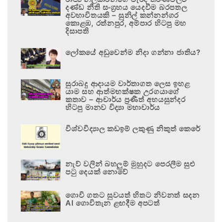
දණ්ඩ නීති සංග්‍රහය යෙදවීම බරපතල
අවභාවිතයකි – සුනිල් කන්නන්ගර
කොළඹ, රත්නපුර, අම්පාර හිටපු මහ
දිසාපති
ලෝකයේ අඩුවෙන්ම නිදා ගන්නා ජාතිය?
සුරාබදු ආදායම වාර්තාගත ලෙස ඉහළ
යාම සහ ආත්මභක්ෂක උරගයාගේ
කතාව – ආචාර්ය ප්‍රණීත් අභයසුන්දර
හිටපු මානව විද්‍යා මහාචාර්ය
විශ්වවිද්‍යාල කඩඉම් ලකුණු නිකුත් කෙරේ
නැව් වලින් බහලුම් මුහුදට පෙරලීම සුළු
පටු දෙයක් නොවේ
ගොවි ගතට සුවයත් හිතට නිවනත් සදන
AI ගොවිතැන ළඟදීම අපටත්