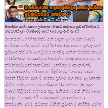
මානසික රෝග සඳහා ලබාදෙන ඖෂධ භාවිතය ප්‍රචණ්ඩත්වයට
හේතුවක් ද?- විශේෂඥ මනෝ වෛද්‍ය රූමි රූබන්
මානසික රෝගී තත්ත්වයන් සඳහා ලබාදෙන ඖෂධ
භාවිතය හේතුවෙන් රෝගීන් හෝ සාමාන්‍ය පුද්ගලයන්
ප්‍රචණ්ඩත්වයට යොමු විය හැකි ද යන්න වර්තමානයේ
රෝගීන්ගේ භාරකරුවන් මෙන්ම පොදු සමාජය තුළ ද
නිරන්තරයෙන් කතාබහට ලක්වන මාතෘකාවකි.
විශේෂයෙන්ම වර්තමාන සිදුවීම් මුල් කොට මාධ්‍ය
මඟින් සිදුවන ඇතැම් අසත්‍ය ප්‍රචාර සහ කරුණු විකෘති
කිරීම් හේතුවෙන්, මානසික රෝග සඳහා ලබාදෙන
ඖෂධ පිළිබඳව සමාජය තුළ අනියත බියක් නිර්මාණය
වී ඇත.එය සමාජයීය වශයෙන් ඉතා අහිතකර
තත්වයකි. මෙම සටහන මඟින් ප්‍රධාන මානසික රෝග