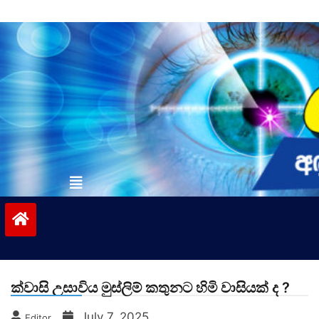
Skip
to
content
vinivida.lk
ක්වාසි උසාවිය මුස්ලිම් කතුනට හිමි වාසියක් ද ?
July 7, 2025
Editor