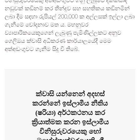
විනිසුරුවරයෙකු අත්අඩංගුවට ගනු ලැබුවේ දික්කසාද
නඩුවක් කඩිනම් කර තීන්දුව සහ සහතිකය කඩිනමින්
ලබා දීම සඳහා රුපියල් 200,000 ක අල්ලසක් ඉල්ලා ලබා
ගැනීමේ චෝදනාව මත ය. මහනුවර
ව්‍යාපාරිකයෙකුගෙන් ලැබුණු පැමිණිල්ලකට අනුව
ගෙලිඔය ක්වාසි අධිකරණ කාර්යාලයේදී මෙම
අත්අඩංගුවට ගැනීම සිදු වී තිබේ.
ක්වාසි යන්නෙන් අදහස්
කරන්නේ ඉස්ලාමීය නීතිය
(ෂරියා) අර්ථකථනය කර
ක්‍රියාත්මක කරන ඉස්ලාමීය
විනිසුරුවරයෙකු හෝ