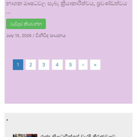
නාශක ඖෂධවල සැබෑ ක්‍රියාකාරීත්වය, ප්‍රචණ්ඩත්වය
…
වැඩිපුර කියවන්න
විනිවිද සායනය
July 15, 2026
/
1
2
3
4
5
›
»
.
රාජ්‍ය නිලධාරීන්ගේ වැරදි තීරණවලට