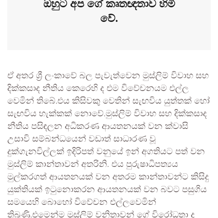
ඔහුට අප ගේ කෘතඥතාව හිමි
වේ.
ඒ අතර ශ්‍රී ලංකාවේ බල පැවැත්වෙන මුස්ලිම් විවාහ සහ
දික්කසාද නීතිය කෙරෙහි ද එම විවේචනයම එල්ල
වෙමින් තිබේ.එය කිසිවකු වෙතින් සැඟවිය යුත්තක් හෝ
සැඟවිය හැක්කක් නොවේ.මුස්ලිම් විවාහ සහ දික්කසාද
නීතිය පසිඳලන අධිකරණ ආයතනයක් වන ක්වාසි
උසාවි සම්බන්ධයෙන් වඩාත් සාධාරණ වූ
දුක්ගැනවිල්ලක් ඉදිරිපත් වනුයේ ඉන් අගතියට පත් වන
මුස්ලිම් කාන්තාවන් අතරිනි. එය පුරුෂාධිපත්‍යය
මුල්කරගත් ආයතනයක් වන අතරම කාන්තාවන්ට කිසිදු
යුක්තියක් ඉටුනොකරන ආයතනයක් වන බවට පසුගිය
සමයෙහි බොහෝ විවේචන එල්ලවෙමින්
තිබුණි.එමෙන්ම මුස්ලිම් වනිතාවන් ගේ විරෝධතා ද