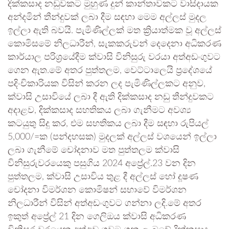
දික්කසාද නඩුවකට මුහුණ දුන් කාන්තාවකට වාසිදායක
අන්දමින් තීන්දුවක් ලබා දීම සඳහා මෙම අල්ලස් මුදල
ඉල්ලා ඇති බවයි. පැමිණිල්ලක් මත ක්‍රියාත්මක වූ අල්ලස්
කොමිසමේ නිලධාරීන්, සැකකරුවන් දෙදෙනා අධිකරණ
කාර්යාල පරිශ්‍රයේදීම ක්වාසි විනිසුරු වරයා අත්අඩංගුවට
ගෙන ඇත.මේ අතර පුත්තලම, වෙට්ටාලෙයි ප්‍රදේශයේ
පදිංචිකාරියක විසින් කරන ලද පැමිණිල්ලකට අනුව,
ක්වාසි උසාවියේ ලබා දී ඇති දික්කසාද නඩු තීන්දුවකට
අදාළව, දික්කසාද සහතිකය ලබා ගැනීමට අවශ්‍ය
කටයුතු සිදු කර, එම සහතිකය ලබා දීම සඳහා රුපියල්
5,000/=ක (පන්දහසක) මුදලක් අල්ලස් වශයෙන් ඉල්ලා
ලබා ගැනීමේ චෝදනාව මත පුත්තලම ක්වාසි
විනිසුරුවරයෙකු පසුගිය 2024 අප්‍රේල්.23 වන දින
පුත්තලම, ක්වාසි උසාවිය තුළ දී අල්ලස් හෝ දූෂණ
චෝදනා විමර්ශන කොමිෂන් සභාවේ විමර්ශන
නිලධාරීන් විසින් අත්අඩංගුවට ගන්නා ලදි.මේ අතර
ඉකුත් අප්‍රේල් 21 දින ගෙලිඔය ක්වාසි අධිකරණ