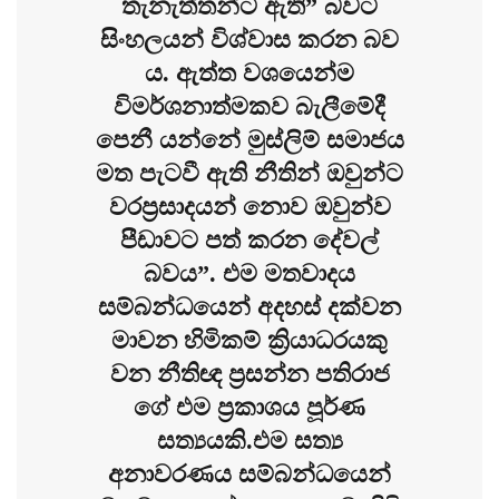
තැනැත්තන්ට ඇති” බවට
සිංහලයන් විශ්වාස කරන බව
ය. ඇත්ත වශයෙන්ම
විමර්ශනාත්මකව බැලීමේදී
පෙනී යන්නේ මුස්ලිම් සමාජය
මත පැටවී ඇති නීතින් ඔවුන්ට
වරප්‍රසාදයන් නොව ඔවුන්ව
පීඩාවට පත් කරන දේවල්
බවය”. එම මතවාදය
සම්බන්ධයෙන් අදහස් දක්වන
මාවන හිමිකම් ක්‍රියාධරයකු
වන නීතිඥ ප්‍රසන්න පතිරාජ
ගේ එම ප්‍රකාශය පූර්ණ
සත්‍යයකි.එම සත්‍ය
අනාවරණය සම්බන්ධයෙන්