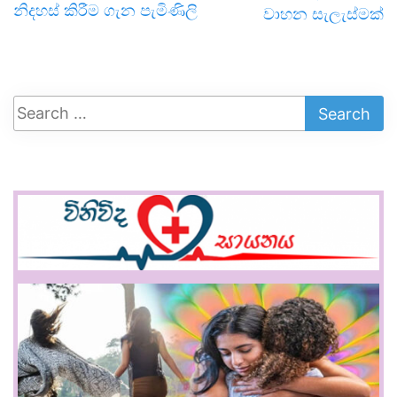
නිදහස් කිරීම ගැන පැමිණිලි
වාහන සැලැස්මක්