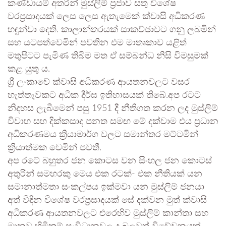
කණ්ඩායම් අතරින් මුස්ලිම් ප්‍රජාව සතු විශේෂ
වරප්‍රසාදයක් ලෙස ලෙස ඇතැමෙක් ක්වාසි අධිකරණ
හඳුන්වා දෙති. කාලාන්තරයක් සාකච්ඡාවට ගනු ලබමින්
සහ යටපත්වෙමින් පවතින එම මාතෘකාව යළිත්
මතුපිටට පැමිණ තිබීම මත ඒ සම්බන්ධ නිසි විමසුමක්
කළ යුතු ය.
ශ්‍රී ලංකාවේ ක්වාසි අධිකරණ ආයතනවලට වසර
හැත්තෑවකට අධික දීර්ඝ ඉතිහාසයක් තිබේ.අප රටට
නිදහස ලැබීමෙන් පසු 1951 දී නීතිගත කරන ලද මුස්ලිම්
විවාහ සහ දික්කසාද පනත සමඟ මේ දක්වාම එය ප්‍රධාන
අධිකරණමය ක්‍රියාමාර්ග වලට සමාන්තර මට්ටමින්
ක්‍රියාත්මක වෙමින් පවතී.
අප රටේ බහුතර ජන කොටස වන සිංහල ජන කොටස්
අතුරින් සමහරකු මෙය එක රටක්- එක නීතියක් යන
සමානාත්මතා සංකල්පය ඉක්මවා යන මුස්ලිම් ජනයා
අත් විඳින විශේෂ වරප්‍රසාදයක් සේ දක්වන මුත් ක්වාසි
අධිකරණ ආයතනවලට එරෙහිව මුස්ලිම් කාන්තා සහ