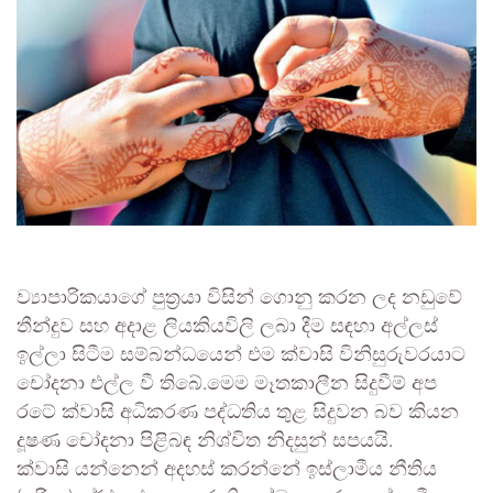
ව්‍යාපාරිකයාගේ පුත්‍රයා විසින් ගොනු කරන ලද නඩුවේ
තීන්දුව සහ අදාළ ලියකියවිලි ලබා දීම සඳහා අල්ලස්
ඉල්ලා සිටීම සම්බන්ධයෙන් එම ක්වාසි විනිසුරුවරයාට
චෝදනා එල්ල වී තිබේ.මෙම මෑතකාලීන සිදුවීම් අප
රටේ ක්වාසි අධිකරණ පද්ධතිය තුළ සිදුවන බව කියන
දූෂණ චෝදනා පිළිබඳ නිශ්චිත නිදසුන් සපයයි.
ක්වාසි යන්නෙන් අදහස් කරන්නේ ඉස්ලාමීය නීතිය