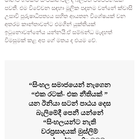
මානව හිමිකම් සංවිධානවල ද බලවත් විවේචනයක්
පවතී. එම විවේචන සඳහා මූලික පදනම වන්නේ ක්වාසි
උසාවි පුරුෂාධිපත්‍යය සහිත ආයතන විශේෂයක් වන
අතරම කාන්තාවන්ට එමගින් යුක්තියක්
ඉටුනොවන්නේය යන්නයි.ඒ සම්බන්ධ මැදහත්
විමසුමක් කළ අප ගේ මතය ද එයම වේ.
“සිංහල සමාජයෙන් නැගෙන
“එක රටක්- එක නීතියක් ”
යන ඊනියා සටන් පාඨය දෙස
බැලිමේදී පෙනී යන්නේ
“සිංහලයන්ට නැති
වරප්‍රසාදයක් මුස්ලිම්