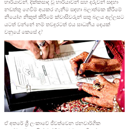
භාර්යාවන්, දික්කසාද වූ භාර්යාවන් සහ දරුවන් සඳහා
නඩත්තු ගෙවීම් අයකර ගැනීම සඳහා බලාත්මක කිරීමේ
නියෝග නිකුත් කිරීමේ ක්වාසිවරුන් සතු බලය අල්ලසට
යටත් වන්නේ නම් තවදුරටත් එය සාධනීය දෙයක්
වනුයේ කෙසේ ද?
ඒ අතරේ ශ්‍රී ලංකාවේ ජීවත්වෙන ජනවාර්ගික