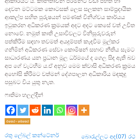
ආකාරයට ය. කාන්තාවන් පිරිමින්ට වඩා පහත් හා
දෙවන මට්ටමක කොටසක් ලෙස සලකන සාම්ප්‍රදායික
ආකල්ප සහිත පුරුෂයන් පමණක් විනිශ්චය කාර්යය
ඉටුකරන අධිකරණ ක්‍රමයක් අදට අදට කෙසේ වත් උචිත
නොවේ. නමුත් කාති උසාවිවලට විනිසුරුවරුන්
පත්කිරීම සඳහා තවමත් අයදුම්පත් කැඳවීම මුල්කර
ගනිමින් අධිකරණ සේවා කොමිෂන් සභාව නීතිය සැමට
සාධාරණය යන ප්‍රධාන මූල ධර්මයේ ද ගෙල සිඳ ඇති බව
අප ගේ වැටහීම ය.ඒ අනුව මෙම ක්වාසි අධිකරණ ක්‍රමය
අහෝසි කිරීමට වත්මන් දේශපාලන අධිකාරිය මඳකුදු
පසුබට විය යුතු නැත.
ෆාතිමා හලල්දීන්
එතෙර - මෙතෙර
රතු ලේබල් කන්ටේනර්
බොරැල්ලට අද(07) රථ