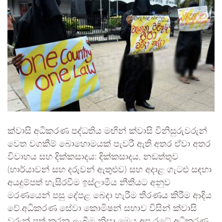
ක්වාසි අධිකරණ පද්ධතිය මඟින් ක්වාසි විනිසුරුවරුන්
වෙත වගකීම් බොහොමයක් පැවරී ඇති අතර ඒවා අතර
විවාහය සහ දික්කසාදය: දික්කසාදය, නඩත්තුව
(භාර්යාවන් සහ දරුවන් ඇතුළුව) සහ අදාළ ගැටළු සඳහා
අයදුම්පත් හැසිරවීම ඉස්ලාමීය නීතියට අනුව
මරණයෙන් පසු දේපළ බෙදා හැරීම තීරණය කිරීම ආදිය
වේ.අධිකරණ සේවා කොමිෂන් සභාව විසින් ක්වාසි
වරුන් පත් කරනු ලැබීම නිසා මෙය අප රටේ අධිකරණ