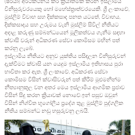
(ෂරියා) අර්ථකථනය කර ක්‍රියාත්මක කරන ඉස්ලාමීය
විනිසුරුවරයෙකු හෝ මහේස්ත්‍රාත්වරයෙකි. ශ්‍රී ලංකාවේ,
මුස්ලිම් විවාහ සහ දික්කසාද පනත යටතේ, විවාහය,
දික්කසාදය සහ උරුමය වැනි මුස්ලිම් සිවිල් නීතියට
අදාළ කරුණු සම්බන්ධයෙන් මූලිකත්වය ගැනීම සඳහා
ක්වාසි වරුන් අධිකරණ සේවා කොමිසම මඟින් පත්
කරනු ලැබේ.
ඉස්ලාමීය නීතියට අනුව යුක්තිය පසිඳලන විනිසුරුවන්
දැක්වීමට ක්වාසි යන යෙදුම ඉස්ලාමීය ඉතිහාසය පුරා
භාවිතා කර ඇත. ශ්‍රී ලංකාවේ, අධිකරණ සේවා
කොමිසම විසින් ක්වාසිවරුන් පත් කිරීම් මුළුමනින්ම
නීත්‍යානුකූල වන අතර මෙය ඉස්ලාමීය ආගමික ප්‍රජාව
විසින් සිදු කරන ක්‍රියාවක් නොවේ.ඉන් පසුව ඔවුන්
විසින් නිශ්චිත භූගෝලීය ප්‍රදේශ තුළ මුස්ලිම් පුද්ගලික
නීතිය සම්බන්ධ නඩු හසුරුවනු ලබයි.