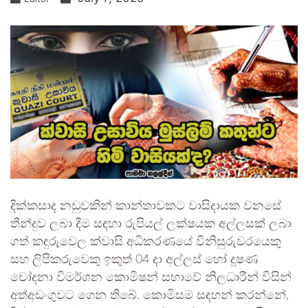
දික්කසාද නඩුවකින් කාන්තාවකට වාසිදායක වනසේ
තීන්දුව ලබා දීම සඳහා රුපියල් ලක්ෂයක අල්ලසක් ලබා
ගත් කඳුරුවෙල ක්වාසි අධිකරණයේ විනිසුරුවරයෙකු
සහ ලිපිකරුවෙකු ඉකුත් 04 දා අල්ලස් හෝ දූෂණ
චෝදනා විමර්ශන කොමිෂන් සභාවේ නිලධාරීන් විසින්
අත්අඩංගුවට ගෙන තිබේ. කොමිසම සඳහන් කරන්නේ,