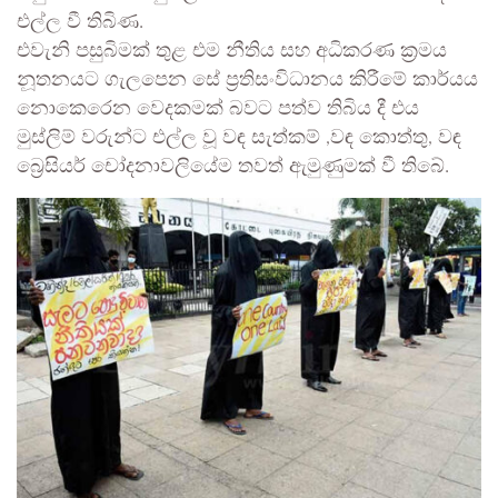
එල්ල වී තිබිණ.
එවැනි පසුබිමක් තුළ එම නීතිය සහ අධිකරණ ක්‍රමය
නූතනයට ගැලපෙන සේ ප්‍රතිසංවිධානය කිරීමේ කාර්යය
නොකෙරෙන වෙදකමක් බවට පත්ව තිබිය දී එය
මුස්ලිම් වරුන්ට එල්ල වූ වඳ සැත්කම් ,වඳ කොත්තු, වඳ
බ්‍රෙසියර් චෝදනාවලියේම තවත් ඇමුණුමක් වී තිබේ.