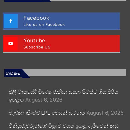
Facebook
Like us on Facebook
Youtube
Subscribe US
නවතම
ජූලි මාසයේදී විදේශ රැකියා සඳහා පිටත්ව ගිය පිරිස
ඉහළට
August 6, 2026
ජැෆ්නා කිංග්ස් LPL අවසන් සටනට
August 6, 2026
විනිසුරුවරුන්ගේ විශ්‍රාම වයස ඉහළ දැමීමෙන් නඩු