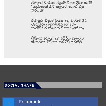
විනිසුරුවන්ගේ විශ්‍රාම වයස දීර්ඝ කිරීම
“දොවාගත් කිරි කළයට ගොම මුසු
කිරීමක්”
විනිසුරු විශ්‍රාම වයස දිගු කිරීමේ 22
ව්‍යවස්ථා සංශෝධනයට මහා
නාහිමිවරුන්ගෙන් විරෝධයක් නෑ
සිරිලක සොබා දම් අසිරිය ලොවට
කියාපාන දිවියන් ගේ දිවි සුරකිමු
SOCIAL SHARE
Facebook