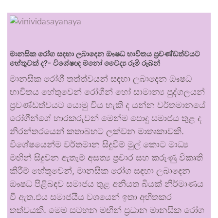
මානසික රෝග සඳහා ලබාදෙන ඖෂධ භාවිතය ප්‍රචණ්ඩත්වයට
හේතුවක් ද?- විශේෂඥ මනෝ වෛද්‍ය රූමි රූබන්
මානසික රෝගී තත්ත්වයන් සඳහා ලබාදෙන ඖෂධ
භාවිතය හේතුවෙන් රෝගීන් හෝ සාමාන්‍ය පුද්ගලයන්
ප්‍රචණ්ඩත්වයට යොමු විය හැකි ද යන්න වර්තමානයේ
රෝගීන්ගේ භාරකරුවන් මෙන්ම පොදු සමාජය තුළ ද
නිරන්තරයෙන් කතාබහට ලක්වන මාතෘකාවකි.
විශේෂයෙන්ම වර්තමාන සිදුවීම් මුල් කොට මාධ්‍ය
මඟින් සිදුවන ඇතැම් අසත්‍ය ප්‍රචාර සහ කරුණු විකෘති
කිරීම් හේතුවෙන්, මානසික රෝග සඳහා ලබාදෙන
ඖෂධ පිළිබඳව සමාජය තුළ අනියත බියක් නිර්මාණය
වී ඇත.එය සමාජයීය වශයෙන් ඉතා අහිතකර
තත්වයකි. මෙම සටහන මඟින් ප්‍රධාන මානසික රෝග