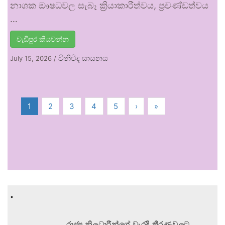
නාශක ඖෂධවල සැබෑ ක්‍රියාකාරීත්වය, ප්‍රචණ්ඩත්වය
…
වැඩිපුර කියවන්න
විනිවිද සායනය
July 15, 2026
/
1
2
3
4
5
›
»
.
රාජ්‍ය නිලධාරීන්ගේ වැරදි තීරණවලට