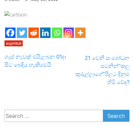
කාටූන් OLD
ගෑස් නැවක් එයි;ලබන 01දා
21 වෙනි සංශෝධන
සිට බෙදිය හැකිවෙයි
සටනින්”කලු
කුරුල්ලාගේ”පිලට දිනුම
හිමි වේද?