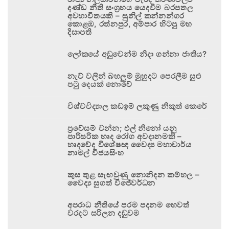
දණ්ඩ නීති සංග්‍රහය යෙදවීම බරපතල
අවභාවිතයකි – සුනිල් කන්නන්ගර
කොළඹ, රත්නපුර, අම්පාර හිටපු මහ
දිසාපති
ලෝකයේ අඩුවෙන්ම නිදා ගන්නා ජාතිය?
නැව් වලින් බහලුම් මුහුදට පෙරලීම සුළු
පටු දෙයක් නොවේ
විශ්වවිද්‍යාල කඩඉම් ලකුණු නිකුත් කෙරේ
ප්‍රවේසම් වන්න; එල් නිනෝ යනු
පාරිසරික හෘද රෝග අවදානමකි –
හෘදවේද විශේෂඥ වෛද්‍ය මහාචාර්ය
නාමල් විජයසිංහ
කුස තුළ සැඟවුණු නොනිදන කම්හල –
වෛද්‍ය සුගත් විජේවර්ධන
අපරාධ නීතියේ පරම පදනම හෙවත්
වරදට සරිලන දඬුවම