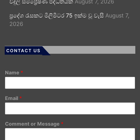
විදුලි සම්ප්‍රේෂණ පද්ධතියක්
August 7, 2026
ප්‍රදේශ රැසකට මිලිමීටර 75 ඉක්ම වූ වැසි
August 7,
2026
CONTACT US
Name
*
Email
*
Comment or Message
*