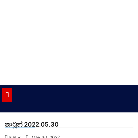
Skip
to
content
vinivida.lk
කාටූන් 2022.05.30
May 30, 2022
Editor