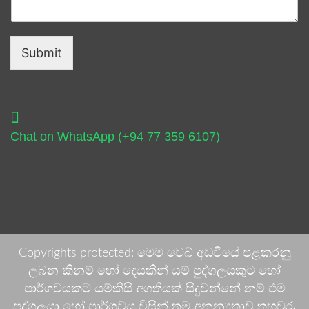
Submit
Chat on WhatsApp (+94 77 359 6107)
Copyrights protected: මෙම වෙබ් අඩවියේ පළකරනු
ලබන කිනම් හෝ දෙයකින් යම් පුද්ගලයකුට හෝ
පාර්ශවයකට යම්කිසි අගතියක් සිදුවන්නේ නම් එම
පුද්ගලයා හෝ පාර්ශවය විසින් තම අනන්‍යතාව තහවුරු