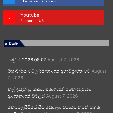
Like us on Facebook
Youtube
Subscribe US
නවතම
කාටූන් 2026.08.07
August 7, 2026
මහාචාර්ය විමල් දිසානායක අභාවප්‍රාප්ත වේ
August
7, 2026
කල් ඉකුත් වූ ඖෂධ තොගයක් සමඟ සැපයුම්
ආයතනයක් වටලයි
August 7, 2026
කෙරවලපිටියේ සිට කොළඹ වරායට තවත් භූගත