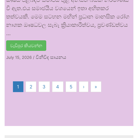
වී ඇත.එය සමාජයීය වශයෙන් ඉතා අහිතකර
තත්වයකි. මෙම සටහන මඟින් ප්‍රධාන මානසික රෝග
නාශක ඖෂධවල සැබෑ ක්‍රියාකාරීත්වය, ප්‍රචණ්ඩත්වය
…
වැඩිපුර කියවන්න
විනිවිද සායනය
July 15, 2026
/
1
2
3
4
5
›
»