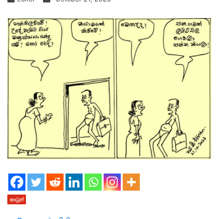
කාටූන්