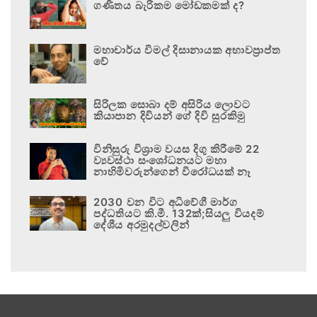
ගණිතය බැරිකම මෝඩකමක් ද?
මහාචාර්ය විමල් දිසානායක අභාවප්‍රාප්ත
වේ
සිරිලක සොබා දම් අසිරිය ලොවට
කියාපාන දිවියන් ගේ දිවි සුරකිමු
විනිසුරු විශ්‍රාම වයස දිගු කිරීමේ 22
ව්‍යවස්ථා සංශෝධනයට මහා
නාහිමිවරුන්ගෙන් විරෝධයක් නෑ
2030 වන විට අධිවේගී මාර්ග
පද්ධතියට කි.මී. 132ක්;සියලු වියදම්
දේශීය අරමුදල්වලින්