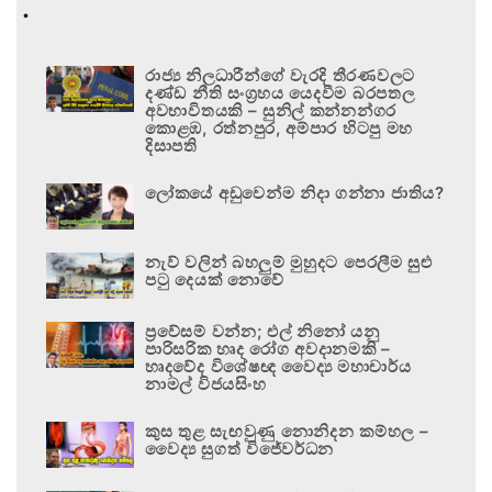
.
රාජ්‍ය නිලධාරීන්ගේ වැරදි තීරණවලට
දණ්ඩ නීති සංග්‍රහය යෙදවීම බරපතල
අවභාවිතයකි – සුනිල් කන්නන්ගර
කොළඹ, රත්නපුර, අම්පාර හිටපු මහ
දිසාපති
ලෝකයේ අඩුවෙන්ම නිදා ගන්නා ජාතිය?
නැව් වලින් බහලුම් මුහුදට පෙරලීම සුළු
පටු දෙයක් නොවේ
ප්‍රවේසම් වන්න; එල් නිනෝ යනු
පාරිසරික හෘද රෝග අවදානමකි –
හෘදවේද විශේෂඥ වෛද්‍ය මහාචාර්ය
නාමල් විජයසිංහ
කුස තුළ සැඟවුණු නොනිදන කම්හල –
වෛද්‍ය සුගත් විජේවර්ධන