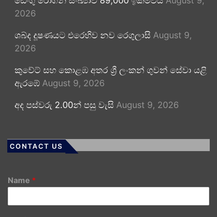
ඩෙංගු රෝගීන් සංඛ්‍යාව 89,000 ඉක්මවයි
August 9,
2026
ශබ්ද දූෂණයට එරෙහිව නව රෙගුලාසි
August 9,
2026
කුවේට් සහ කොළඹ අතර ශ්‍රී ලංකන් ගුවන් සේවා යළි
ඇරඹේ
August 9, 2026
අද පස්වරු 2.00න් පසු වැසි
August 9, 2026
CONTACT US
Name
*