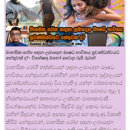
මානසික රෝග සඳහා ලබාදෙන ඖෂධ භාවිතය ප්‍රචණ්ඩත්වයට
හේතුවක් ද?- විශේෂඥ මනෝ වෛද්‍ය රූමි රූබන්
මානසික රෝගී තත්ත්වයන් සඳහා ලබාදෙන ඖෂධ
භාවිතය හේතුවෙන් රෝගීන් හෝ සාමාන්‍ය පුද්ගලයන්
ප්‍රචණ්ඩත්වයට යොමු විය හැකි ද යන්න වර්තමානයේ
රෝගීන්ගේ භාරකරුවන් මෙන්ම පොදු සමාජය තුළ ද
නිරන්තරයෙන් කතාබහට ලක්වන මාතෘකාවකි.
විශේෂයෙන්ම වර්තමාන සිදුවීම් මුල් කොට මාධ්‍ය
මඟින් සිදුවන ඇතැම් අසත්‍ය ප්‍රචාර සහ කරුණු විකෘති
කිරීම් හේතුවෙන්, මානසික රෝග සඳහා ලබාදෙන
ඖෂධ පිළිබඳව සමාජය තුළ අනියත බියක් නිර්මාණය