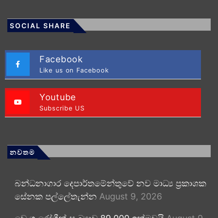
SOCIAL SHARE
Facebook
Like us on Facebook
Youtube
Subscribe US
නවතම
බන්ධනාගාර දෙපාර්තමේන්තුවේ නව මාධ්‍ය ප්‍රකාශක
සේනක පල්ලේතැන්න
August 9, 2026