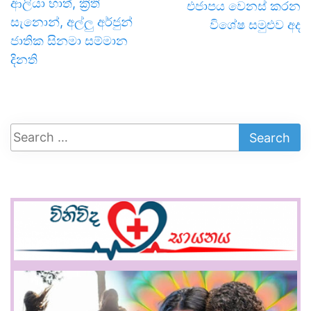
ආලියා භාත්, ක්‍රිති
එජාපය වෙනස් කරන
සැනොන්, අල්ලු අර්ජුන්
විශේෂ සමුළුව අද
ජාතික සිනමා සම්මාන
දිනති