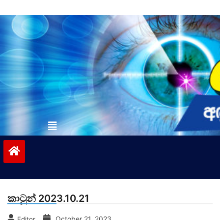
Skip
to
content
vinivida.lk
කාටූන් 2023.10.21
October 21, 2023
Editor