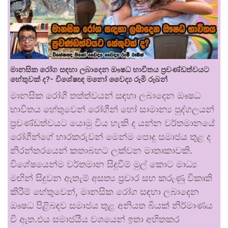
මානසික රෝග සඳහා ලබාදෙන ඖෂධ භාවිතය ප්‍රචණ්ඩත්වයට
හේතුවක් ද?- විශේෂඥ මනෝ වෛද්‍ය රූමි රූබන්
මානසික රෝගී තත්ත්වයන් සඳහා ලබාදෙන ඖෂධ
භාවිතය හේතුවෙන් රෝගීන් හෝ සාමාන්‍ය පුද්ගලයන්
ප්‍රචණ්ඩත්වයට යොමු විය හැකි ද යන්න වර්තමානයේ
රෝගීන්ගේ භාරකරුවන් මෙන්ම පොදු සමාජය තුළ ද
නිරන්තරයෙන් කතාබහට ලක්වන මාතෘකාවකි.
විශේෂයෙන්ම වර්තමාන සිදුවීම් මුල් කොට මාධ්‍ය
මඟින් සිදුවන ඇතැම් අසත්‍ය ප්‍රචාර සහ කරුණු විකෘති
කිරීම් හේතුවෙන්, මානසික රෝග සඳහා ලබාදෙන
ඖෂධ පිළිබඳව සමාජය තුළ අනියත බියක් නිර්මාණය
වී ඇත.එය සමාජයීය වශයෙන් ඉතා අහිතකර