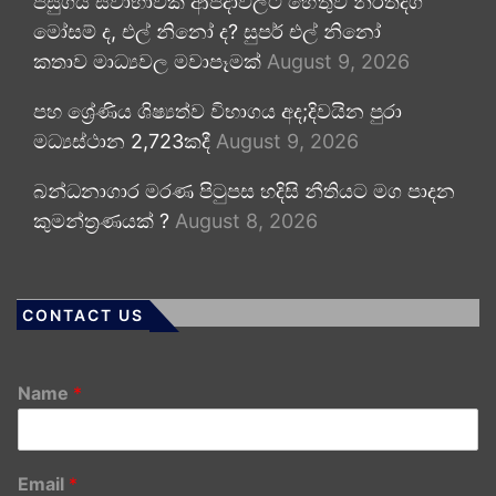
පසුගිය ස්වාභාවික ආපදාවලට හේතුව නිරිතදිග
මෝසම් ද, එල් නිනෝ ද? සුපර් එල් නිනෝ
කතාව මාධ්‍යවල මවාපෑමක්
August 9, 2026
පහ ශ්‍රේණිය ශිෂ්‍යත්ව විභාගය අද;දිවයින පුරා
මධ්‍යස්ථාන 2,723කදී
August 9, 2026
බන්ධනාගාර මරණ පිටුපස හදිසි නීතියට මග පාදන
කුමන්ත්‍රණයක් ?
August 8, 2026
CONTACT US
Name
*
Email
*