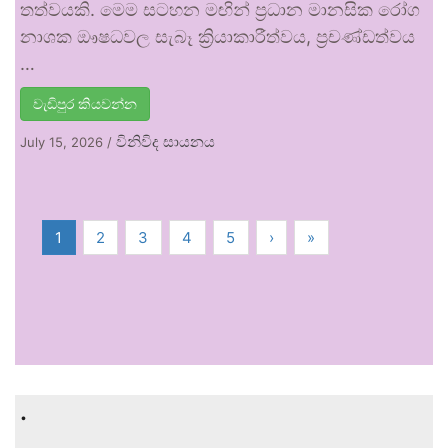
තත්වයකි. මෙම සටහන මඟින් ප්‍රධාන මානසික රෝග
නාශක ඖෂධවල සැබෑ ක්‍රියාකාරීත්වය, ප්‍රචණ්ඩත්වය
…
වැඩිපුර කියවන්න
විනිවිද සායනය
July 15, 2026
/
1
2
3
4
5
›
»
.