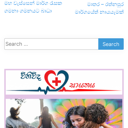
මහ වැස්සෙන් මාර්ග රැසක
මාතර – රත්නපුර
ගමනා ගමනයට බාධා
මාර්ගයේත් නායයෑමක්