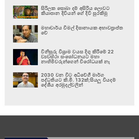
සිරිලක සොබා දම් අසිරිය ලොවට
කියාපාන දිවියන් ගේ දිවි සුරකිමු
මහාචාර්ය විමල් දිසානායක අභාවප්‍රාප්ත
වේ
විනිසුරු විශ්‍රාම වයස දිගු කිරීමේ 22
ව්‍යවස්ථා සංශෝධනයට මහා
නාහිමිවරුන්ගෙන් විරෝධයක් නෑ
2030 වන විට අධිවේගී මාර්ග
පද්ධතියට කි.මී. 132ක්;සියලු වියදම්
දේශීය අරමුදල්වලින්