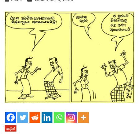
කාටූන්