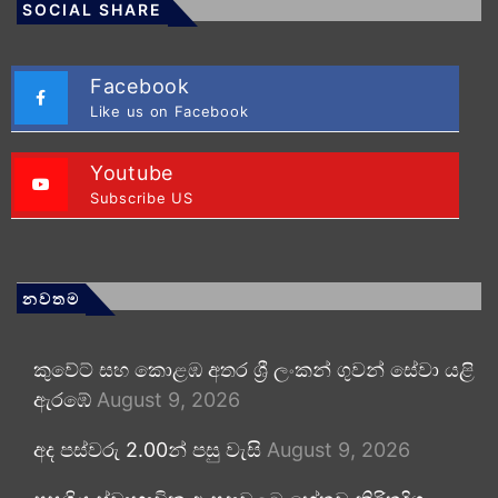
SOCIAL SHARE
Facebook
Like us on Facebook
Youtube
Subscribe US
නවතම
කුවේට් සහ කොළඹ අතර ශ්‍රී ලංකන් ගුවන් සේවා යළි
ඇරඹේ
August 9, 2026
අද පස්වරු 2.00න් පසු වැසි
August 9, 2026