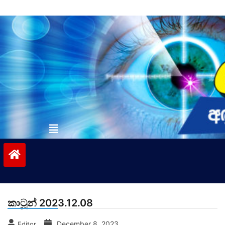
Skip
to
content
vinivida.lk
කාටූන් 2023.12.08
December 8, 2023
Editor