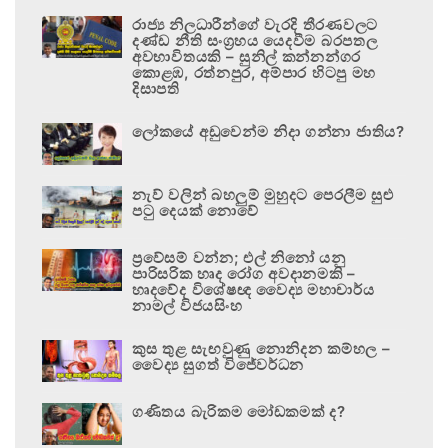
රාජ්‍ය නිලධාරීන්ගේ වැරදි තීරණවලට
දණ්ඩ නීති සංග්‍රහය යෙදවීම බරපතල
අවභාවිතයකි – සුනිල් කන්නන්ගර
කොළඹ, රත්නපුර, අම්පාර හිටපු මහ
දිසාපති
ලෝකයේ අඩුවෙන්ම නිදා ගන්නා ජාතිය?
නැව් වලින් බහලුම් මුහුදට පෙරලීම සුළු
පටු දෙයක් නොවේ
ප්‍රවේසම් වන්න; එල් නිනෝ යනු
පාරිසරික හෘද රෝග අවදානමකි –
හෘදවේද විශේෂඥ වෛද්‍ය මහාචාර්ය
නාමල් විජයසිංහ
කුස තුළ සැඟවුණු නොනිදන කම්හල –
වෛද්‍ය සුගත් විජේවර්ධන
ගණිතය බැරිකම මෝඩකමක් ද?