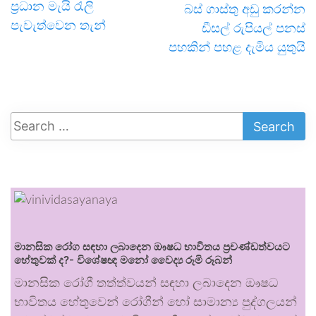
ප්‍රධාන මැයි රැලි
බස් ගාස්තු අඩු කරන්න
පැවැත්වෙන තැන්
ඩීසල් රුපියල් පනස්
පහකින් පහළ දැමිය යුතුයි
මානසික රෝග සඳහා ලබාදෙන ඖෂධ භාවිතය ප්‍රචණ්ඩත්වයට
හේතුවක් ද?- විශේෂඥ මනෝ වෛද්‍ය රූමි රූබන්
මානසික රෝගී තත්ත්වයන් සඳහා ලබාදෙන ඖෂධ
භාවිතය හේතුවෙන් රෝගීන් හෝ සාමාන්‍ය පුද්ගලයන්