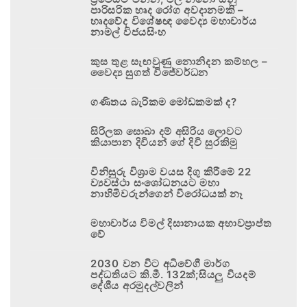
පාරිසරික හෘද රෝග අවදානමකි –
හෘදවේද විශේෂඥ වෛද්‍ය මහාචාර්ය
නාමල් විජයසිංහ
කුස තුළ සැඟවුණු නොනිදන කම්හල –
වෛද්‍ය සුගත් විජේවර්ධන
ගණිතය බැරිකම මෝඩකමක් ද?
සිරිලක සොබා දම් අසිරිය ලොවට
කියාපාන දිවියන් ගේ දිවි සුරකිමු
විනිසුරු විශ්‍රාම වයස දිගු කිරීමේ 22
ව්‍යවස්ථා සංශෝධනයට මහා
නාහිමිවරුන්ගෙන් විරෝධයක් නෑ
මහාචාර්ය විමල් දිසානායක අභාවප්‍රාප්ත
වේ
2030 වන විට අධිවේගී මාර්ග
පද්ධතියට කි.මී. 132ක්;සියලු වියදම්
දේශීය අරමුදල්වලින්