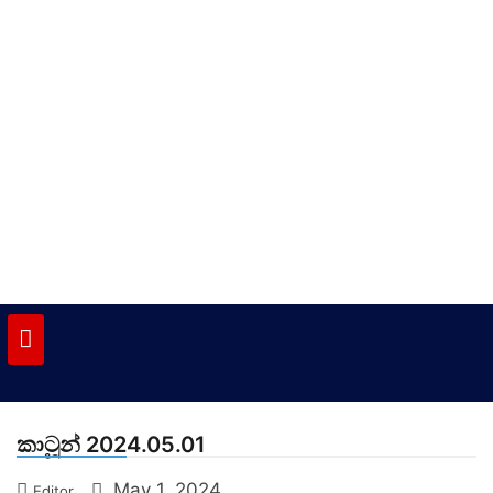
Skip
to
content
vinivida.lk
කාටූන් 2024.05.01
May 1, 2024
Editor