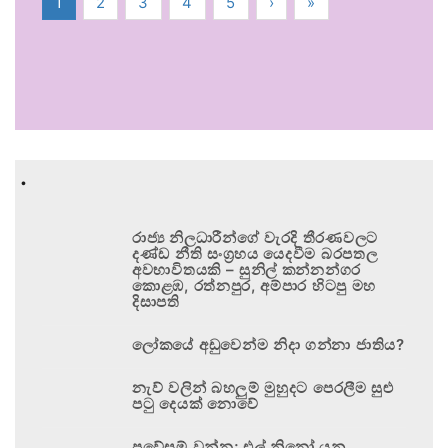
1
2
3
4
5
›
»
.
රාජ්‍ය නිලධාරීන්ගේ වැරදි තීරණවලට
දණ්ඩ නීති සංග්‍රහය යෙදවීම බරපතල
අවභාවිතයකි – සුනිල් කන්නන්ගර
කොළඹ, රත්නපුර, අම්පාර හිටපු මහ
දිසාපති
ලෝකයේ අඩුවෙන්ම නිදා ගන්නා ජාතිය?
නැව් වලින් බහලුම් මුහුදට පෙරලීම සුළු
පටු දෙයක් නොවේ
ප්‍රවේසම් වන්න; එල් නිනෝ යනු