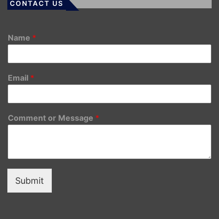
CONTACT US
Name
*
Email
*
Comment or Message
*
Submit