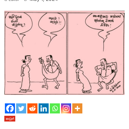
කාටූන්