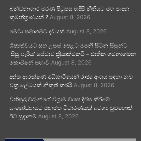
බන්ධනාගාර මරණ පිටුපස හදිසි නීතියට මග පාදන
කුමන්ත්‍රණයක් ?
August 8, 2026
මෙටා සමාගමට දඩයක්
August 8, 2026
ශිෂ්‍යත්වයට සහ උසස් පෙළට පෙනී සිටින සිසුන්ට
‘සිසු සැරිය’ සේවාව ක්‍රියාත්මකයි – ජාතික ගමනාගමන
කොමිෂන් සභාව
August 8, 2026
දත්ත ආරක්ෂණ අධිකාරියෙන් රාජ්‍ය අංශය සඳහා නව
චක්‍ර ලේඛයක් නිකුත් කරයි
August 8, 2026
විනිසුරුවරුන්ගේ විශ්‍රාම වයස දීර්ඝ කිරීමේ
සංශෝධනයට ජනමත විචාරණයක් අවශ්‍ය වුවහොත්
ඊට සූදානම්
August 8, 2026