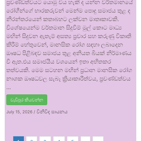
ප්‍රචණ්ඩත්වයට යොමු විය හැකි ද යන්න වර්තමානයේ
රෝගීන්ගේ භාරකරුවන් මෙන්ම පොදු සමාජය තුළ ද
නිරන්තරයෙන් කතාබහට ලක්වන මාතෘකාවකි.
විශේෂයෙන්ම වර්තමාන සිදුවීම් මුල් කොට මාධ්‍ය
මඟින් සිදුවන ඇතැම් අසත්‍ය ප්‍රචාර සහ කරුණු විකෘති
කිරීම් හේතුවෙන්, මානසික රෝග සඳහා ලබාදෙන
ඖෂධ පිළිබඳව සමාජය තුළ අනියත බියක් නිර්මාණය
වී ඇත.එය සමාජයීය වශයෙන් ඉතා අහිතකර
තත්වයකි. මෙම සටහන මඟින් ප්‍රධාන මානසික රෝග
නාශක ඖෂධවල සැබෑ ක්‍රියාකාරීත්වය, ප්‍රචණ්ඩත්වය
…
වැඩිපුර කියවන්න
විනිවිද සායනය
July 15, 2026
/