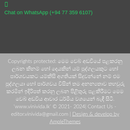
Chat on WhatsApp (+94 77 359 6107)
Copyrights protected: මෙම වෙබ් අඩවියේ පළකරනු
ලබන කිනම් හෝ දෙයකින් යම් පුද්ගලයකුට හෝ
පාර්ශවයකට යම්කිසි අගතියක් සිදුවන්නේ නම් එම
පුද්ගලයා හෝ පාර්ශවය විසින් තම අනන්‍යතාව තහවුරු
කරමින් ඉදිරිපත් කරනු ලබන පිළිතුරු පළකිරීමට මෙම
වෙබ් අඩවිය ආචාර ධර්මීය වශයෙන් බැඳී සිටී.
'www.vinivida.lk' © 2021- 2024| Contact Us -
editor.vinivida@gmail.com |
Design & develop by
AmpleThemes