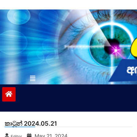
Skip
to
content
vinivida.lk
කාටූන් 2024.05.21
May 21, 2024
Editor