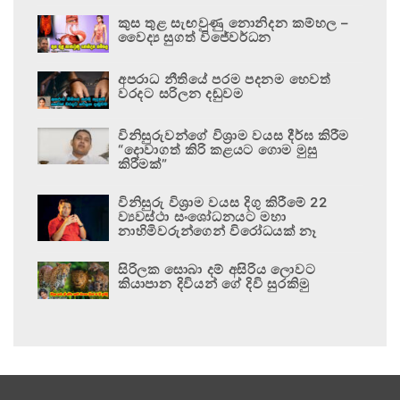
කුස තුළ සැඟවුණු නොනිදන කම්හල –
වෛද්‍ය සුගත් විජේවර්ධන
අපරාධ නීතියේ පරම පදනම හෙවත්
වරදට සරිලන දඬුවම
විනිසුරුවන්ගේ විශ්‍රාම වයස දීර්ඝ කිරීම
“දොවාගත් කිරි කළයට ගොම මුසු
කිරීමක්”
විනිසුරු විශ්‍රාම වයස දිගු කිරීමේ 22
ව්‍යවස්ථා සංශෝධනයට මහා
නාහිමිවරුන්ගෙන් විරෝධයක් නෑ
සිරිලක සොබා දම් අසිරිය ලොවට
කියාපාන දිවියන් ගේ දිවි සුරකිමු