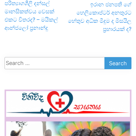
පරිත්‍යාගශීලි දන්සල්
ඉරාන ජනපති ගේ
මානසිකත්වය වෙසක්
හෙලිකොප්ටර් අනතුරට
එකට විතරද? – මයිකල්
හේතුව අධික මීදුම ද මිසයිල
ආන්ජලෝ ප්‍රනාන්දු
ප්‍රහාරයක් ද?