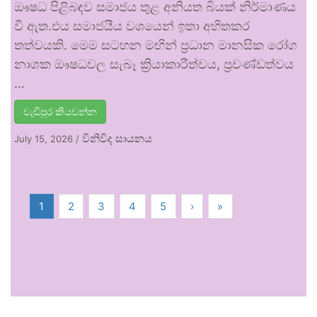
ඖෂධ පිළිබඳව සමාජය තුළ අනියත බියක් නිර්මාණය
වී ඇත.එය සමාජයීය වශයෙන් ඉතා අහිතකර
තත්වයකි. මෙම සටහන මඟින් ප්‍රධාන මානසික රෝග
නාශක ඖෂධවල සැබෑ ක්‍රියාකාරීත්වය, ප්‍රචණ්ඩත්වය
…
වැඩිපුර කියවන්න
විනිවිද සායනය
July 15, 2026
/
1
2
3
4
5
›
»