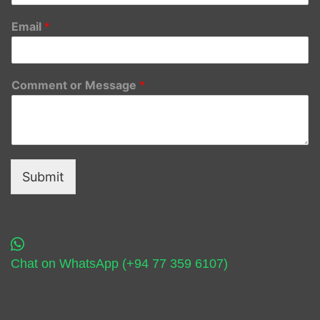
Email
*
Comment or Message
*
Submit
Chat on WhatsApp (+94 77 359 6107)