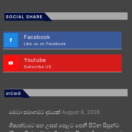
SOCIAL SHARE
Facebook
Like us on Facebook
Youtube
Subscribe US
නවතම
මෙටා සමාගමට දඩයක්
August 8, 2026
ශිෂ්‍යත්වයට සහ උසස් පෙළට පෙනී සිටින සිසුන්ට