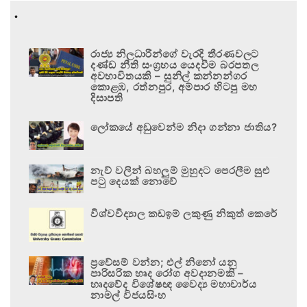
.
රාජ්‍ය නිලධාරීන්ගේ වැරදි තීරණවලට
දණ්ඩ නීති සංග්‍රහය යෙදවීම බරපතල
අවභාවිතයකි – සුනිල් කන්නන්ගර
කොළඹ, රත්නපුර, අම්පාර හිටපු මහ
දිසාපති
ලෝකයේ අඩුවෙන්ම නිදා ගන්නා ජාතිය?
නැව් වලින් බහලුම් මුහුදට පෙරලීම සුළු
පටු දෙයක් නොවේ
විශ්වවිද්‍යාල කඩඉම් ලකුණු නිකුත් කෙරේ
ප්‍රවේසම් වන්න; එල් නිනෝ යනු
පාරිසරික හෘද රෝග අවදානමකි –
හෘදවේද විශේෂඥ වෛද්‍ය මහාචාර්ය
නාමල් විජයසිංහ