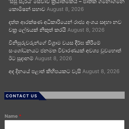
‘සිසු සැරිය’ සේවාව ක්‍රියාත්මකයි – ජාතික ගමනාගමන
කොමිෂන් සභාව
August 8, 2026
දත්ත ආරක්ෂණ අධිකාරියෙන් රාජ්‍ය අංශය සඳහා නව
චක්‍ර ලේඛයක් නිකුත් කරයි
August 8, 2026
විනිසුරුවරුන්ගේ විශ්‍රාම වයස දීර්ඝ කිරීමේ
සංශෝධනයට ජනමත විචාරණයක් අවශ්‍ය වුවහොත්
ඊට සූදානම්
August 8, 2026
අද දිනයේ පළාත් කිහිපයකට වැසි
August 8, 2026
CONTACT US
Name
*