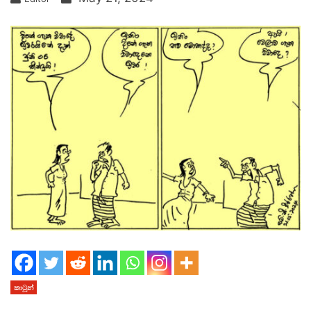
කාටූන්