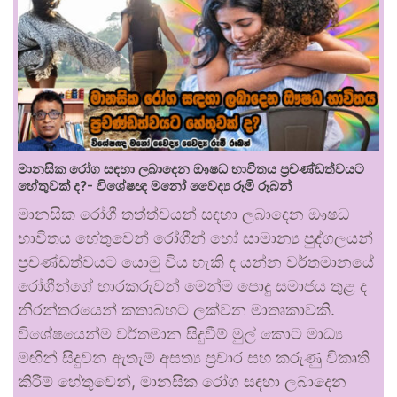
මානසික රෝග සඳහා ලබාදෙන ඖෂධ භාවිතය ප්‍රචණ්ඩත්වයට
හේතුවක් ද?- විශේෂඥ මනෝ වෛද්‍ය රූමි රූබන්
මානසික රෝගී තත්ත්වයන් සඳහා ලබාදෙන ඖෂධ
භාවිතය හේතුවෙන් රෝගීන් හෝ සාමාන්‍ය පුද්ගලයන්
ප්‍රචණ්ඩත්වයට යොමු විය හැකි ද යන්න වර්තමානයේ
රෝගීන්ගේ භාරකරුවන් මෙන්ම පොදු සමාජය තුළ ද
නිරන්තරයෙන් කතාබහට ලක්වන මාතෘකාවකි.
විශේෂයෙන්ම වර්තමාන සිදුවීම් මුල් කොට මාධ්‍ය
මඟින් සිදුවන ඇතැම් අසත්‍ය ප්‍රචාර සහ කරුණු විකෘති
කිරීම් හේතුවෙන්, මානසික රෝග සඳහා ලබාදෙන