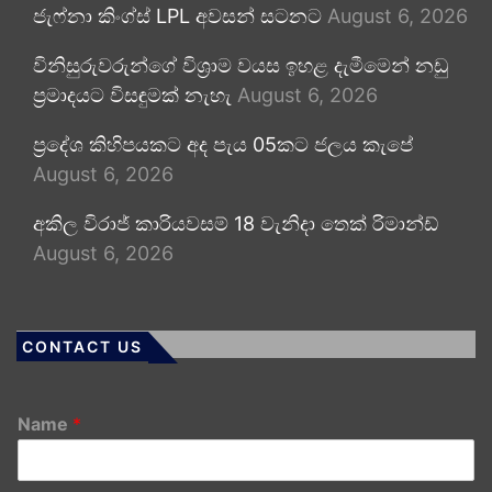
ජැෆ්නා කිංග්ස් LPL අවසන් සටනට
August 6, 2026
විනිසුරුවරුන්ගේ විශ්‍රාම වයස ඉහළ දැමීමෙන් නඩු
ප්‍රමාදයට විසඳුමක් නැහැ
August 6, 2026
ප්‍රදේශ කිහිපයකට අද පැය 05කට ජලය කැපේ
August 6, 2026
අකිල විරාජ් කාරියවසම් 18 වැනිදා තෙක් රිමාන්ඩ්
August 6, 2026
CONTACT US
Name
*