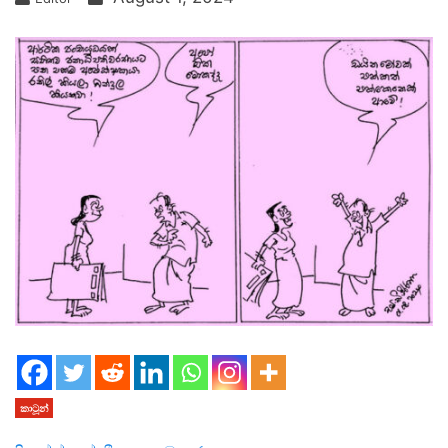
කාටූන්