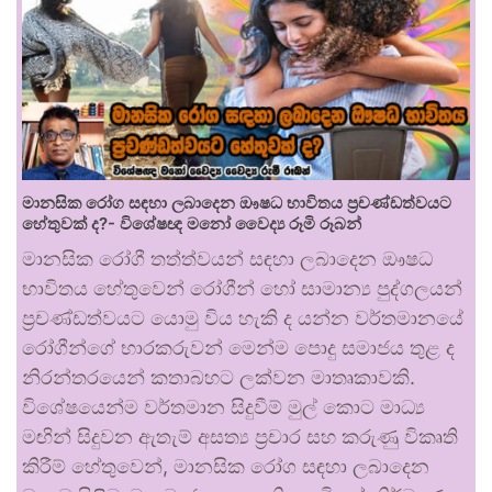
මානසික රෝග සඳහා ලබාදෙන ඖෂධ භාවිතය ප්‍රචණ්ඩත්වයට
හේතුවක් ද?- විශේෂඥ මනෝ වෛද්‍ය රූමි රූබන්
මානසික රෝගී තත්ත්වයන් සඳහා ලබාදෙන ඖෂධ
භාවිතය හේතුවෙන් රෝගීන් හෝ සාමාන්‍ය පුද්ගලයන්
ප්‍රචණ්ඩත්වයට යොමු විය හැකි ද යන්න වර්තමානයේ
රෝගීන්ගේ භාරකරුවන් මෙන්ම පොදු සමාජය තුළ ද
නිරන්තරයෙන් කතාබහට ලක්වන මාතෘකාවකි.
විශේෂයෙන්ම වර්තමාන සිදුවීම් මුල් කොට මාධ්‍ය
මඟින් සිදුවන ඇතැම් අසත්‍ය ප්‍රචාර සහ කරුණු විකෘති
කිරීම් හේතුවෙන්, මානසික රෝග සඳහා ලබාදෙන