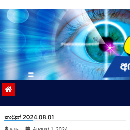
Skip
to
content
vinivida.lk
කාටූන් 2024.08.01
August 1, 2024
Editor