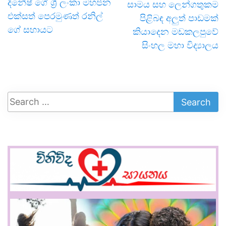
දිනේෂ් ගේ ශ්‍රී ලංකා මහජන
සාමය සහ ලෙන්ගතුකම
එක්සත් පෙරමුණත් රනිල්
පිළිබඳ අලුත් පාඩමක්
ගේ සහායට
කියාදෙන මඩකලපුවේ
සිංහල මහා විද්‍යාලය