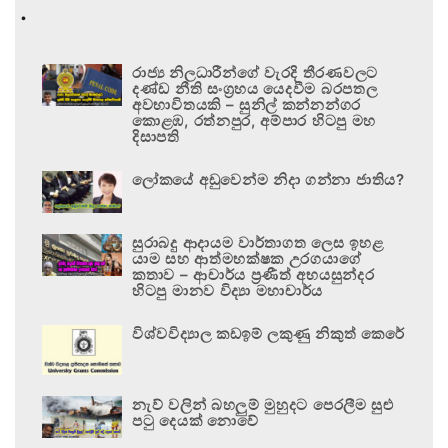
.
රාජ්‍ය නිලධාරීන්ගේ වැරදි තීරණවලට
දණ්ඩ නීති සංග්‍රහය යෙදවීම බරපතල
අවභාවිතයකි – සුනිල් කන්නන්ගර
කොළඹ, රත්නපුර, අම්පාර හිටපු මහ
දිසාපති
ලෝකයේ අඩුවෙන්ම නිදා ගන්නා ජාතිය?
සුරාබදු ආදායම වාර්තාගත ලෙස ඉහළ
යාම සහ ආත්මභක්ෂක උරගයාගේ
කතාව – ආචාර්ය ප්‍රණීත් අභයසුන්දර
හිටපු මානව විද්‍යා මහාචාර්ය
විශ්වවිද්‍යාල කඩඉම් ලකුණු නිකුත් කෙරේ
නැව් වලින් බහලුම් මුහුදට පෙරලීම සුළු
පටු දෙයක් නොවේ