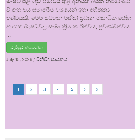
ඖෂධ පිළිබඳව සමාජය තුළ අනියත බියක් නිර්මාණය
වී ඇත.එය සමාජයීය වශයෙන් ඉතා අහිතකර
තත්වයකි. මෙම සටහන මඟින් ප්‍රධාන මානසික රෝග
නාශක ඖෂධවල සැබෑ ක්‍රියාකාරීත්වය, ප්‍රචණ්ඩත්වය
…
වැඩිපුර කියවන්න
විනිවිද සායනය
July 15, 2026
/
1
2
3
4
5
›
»