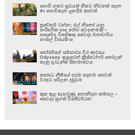
ගොවි ගතට සුවයත් හිතට නිවනත් සදන
AI ගොවිතැන ළඟදීම අපටත්
ප්‍රවේසම් වන්න; එල් නිනෝ යනු
පාරිසරික හෘද රෝග අවදානමකි –
හෘදවේද විශේෂඥ වෛද්‍ය මහාචාර්ය
නාමල් විජයසිංහ
හෝමර්ගේ සම්භාව්‍ය වීර කාව්‍යය
Odyssey ඇසුරෙන් ක්‍රිස්ටෝෆර් නෝලන්
තැනූ දැවැන්ත සිනමාපටය
අපරාධ නීතියේ පරම පදනම හෙවත්
වරදට සරිලන දඬුවම
කුස තුළ සැඟවුණු නොනිදන කම්හල –
වෛද්‍ය සුගත් විජේවර්ධන