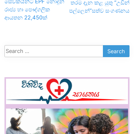
සේවකයින්ට EPF නොදුන්
තරම දැන කළ යුතු “උඩින්
රාජ්‍ය හා පෞද්ගලික
පල්ලෙන්”සත්ව සංගණනය
ආයතන 22,450ක්