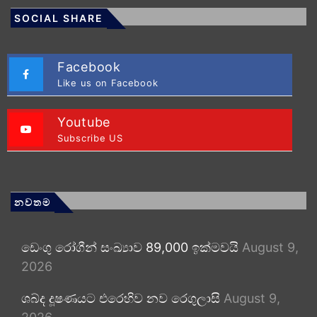
SOCIAL SHARE
Facebook
Like us on Facebook
Youtube
Subscribe US
නවතම
ඩෙංගු රෝගීන් සංඛ්‍යාව 89,000 ඉක්මවයි
August 9,
2026
ශබ්ද දූෂණයට එරෙහිව නව රෙගුලාසි
August 9,