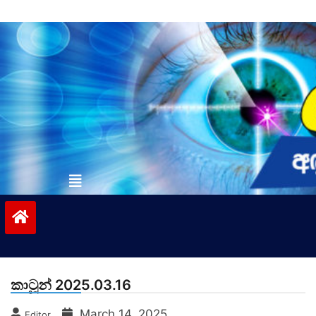
Skip
to
content
vinivida.lk
කාටූන් 2025.03.16
March 14, 2025
Editor