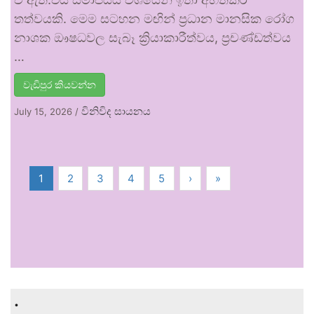
තත්වයකි. මෙම සටහන මඟින් ප්‍රධාන මානසික රෝග
නාශක ඖෂධවල සැබෑ ක්‍රියාකාරීත්වය, ප්‍රචණ්ඩත්වය
…
වැඩිපුර කියවන්න
විනිවිද සායනය
July 15, 2026
/
1
2
3
4
5
›
»
.