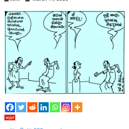
කාටූන්