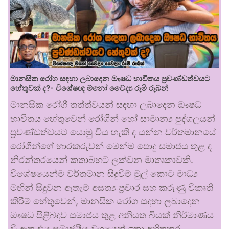
මානසික රෝග සඳහා ලබාදෙන ඖෂධ භාවිතය ප්‍රචණ්ඩත්වයට
හේතුවක් ද?- විශේෂඥ මනෝ වෛද්‍ය රූමි රූබන්
මානසික රෝගී තත්ත්වයන් සඳහා ලබාදෙන ඖෂධ
භාවිතය හේතුවෙන් රෝගීන් හෝ සාමාන්‍ය පුද්ගලයන්
ප්‍රචණ්ඩත්වයට යොමු විය හැකි ද යන්න වර්තමානයේ
රෝගීන්ගේ භාරකරුවන් මෙන්ම පොදු සමාජය තුළ ද
නිරන්තරයෙන් කතාබහට ලක්වන මාතෘකාවකි.
විශේෂයෙන්ම වර්තමාන සිදුවීම් මුල් කොට මාධ්‍ය
මඟින් සිදුවන ඇතැම් අසත්‍ය ප්‍රචාර සහ කරුණු විකෘති
කිරීම් හේතුවෙන්, මානසික රෝග සඳහා ලබාදෙන
ඖෂධ පිළිබඳව සමාජය තුළ අනියත බියක් නිර්මාණය
වී ඇත.එය සමාජයීය වශයෙන් ඉතා අහිතකර