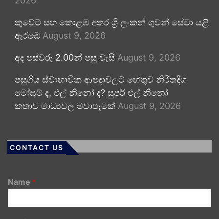
2026
කුවේට් සහ කොළඹ අතර ශ්‍රී ලංකන් ගුවන් සේවා යළි
ඇරඹේ
August 9, 2026
අද පස්වරු 2.00න් පසු වැසි
August 9, 2026
පසුගිය ස්වාභාවික ආපදාවලට හේතුව නිරිතදිග
මෝසම් ද, එල් නිනෝ ද? සුපර් එල් නිනෝ
කතාව මාධ්‍යවල මවාපෑමක්
August 9, 2026
CONTACT US
Name
*