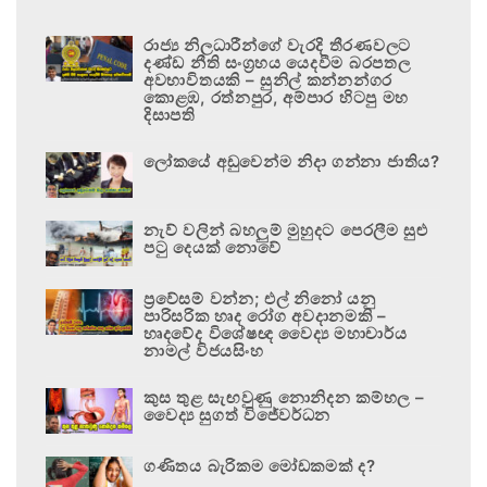
රාජ්‍ය නිලධාරීන්ගේ වැරදි තීරණවලට
දණ්ඩ නීති සංග්‍රහය යෙදවීම බරපතල
අවභාවිතයකි – සුනිල් කන්නන්ගර
කොළඹ, රත්නපුර, අම්පාර හිටපු මහ
දිසාපති
ලෝකයේ අඩුවෙන්ම නිදා ගන්නා ජාතිය?
නැව් වලින් බහලුම් මුහුදට පෙරලීම සුළු
පටු දෙයක් නොවේ
ප්‍රවේසම් වන්න; එල් නිනෝ යනු
පාරිසරික හෘද රෝග අවදානමකි –
හෘදවේද විශේෂඥ වෛද්‍ය මහාචාර්ය
නාමල් විජයසිංහ
කුස තුළ සැඟවුණු නොනිදන කම්හල –
වෛද්‍ය සුගත් විජේවර්ධන
ගණිතය බැරිකම මෝඩකමක් ද?