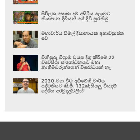
සිරිලක සොබා දම් අසිරිය ලොවට
කියාපාන දිවියන් ගේ දිවි සුරකිමු
මහාචාර්ය විමල් දිසානායක අභාවප්‍රාප්ත
වේ
විනිසුරු විශ්‍රාම වයස දිගු කිරීමේ 22
ව්‍යවස්ථා සංශෝධනයට මහා
නාහිමිවරුන්ගෙන් විරෝධයක් නෑ
2030 වන විට අධිවේගී මාර්ග
පද්ධතියට කි.මී. 132ක්;සියලු වියදම්
දේශීය අරමුදල්වලින්