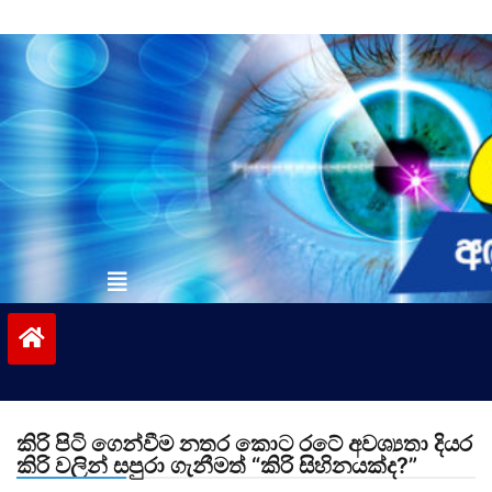
Skip
to
content
vinivida.lk
කිරි පිටි ගෙන්වීම නතර කොට රටේ අවශ්‍යතා දියර
කිරි වලින් සපුරා ගැනීමත් “කිරි සිහිනයක්ද?”