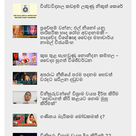
විශ්වවිද්‍යාල කඩඉම් ලකුණු නිකුත් කෙරේ
ප්‍රවේසම් වන්න; එල් නිනෝ යනු
පාරිසරික හෘද රෝග අවදානමකි –
හෘදවේද විශේෂඥ වෛද්‍ය මහාචාර්ය
නාමල් විජයසිංහ
කුස තුළ සැඟවුණු නොනිදන කම්හල –
වෛද්‍ය සුගත් විජේවර්ධන
අපරාධ නීතියේ පරම පදනම හෙවත්
වරදට සරිලන දඬුවම
විනිසුරුවන්ගේ විශ්‍රාම වයස දීර්ඝ කිරීම
“දොවාගත් කිරි කළයට ගොම මුසු
කිරීමක්”
ගණිතය බැරිකම මෝඩකමක් ද?
විනිසුරු විශ්‍රාම වයස දිගු කිරීමේ 22