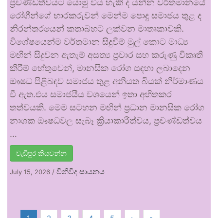
ප්‍රචණ්ඩත්වයට යොමු විය හැකි ද යන්න වර්තමානයේ
රෝගීන්ගේ භාරකරුවන් මෙන්ම පොදු සමාජය තුළ ද
නිරන්තරයෙන් කතාබහට ලක්වන මාතෘකාවකි.
විශේෂයෙන්ම වර්තමාන සිදුවීම් මුල් කොට මාධ්‍ය
මඟින් සිදුවන ඇතැම් අසත්‍ය ප්‍රචාර සහ කරුණු විකෘති
කිරීම් හේතුවෙන්, මානසික රෝග සඳහා ලබාදෙන
ඖෂධ පිළිබඳව සමාජය තුළ අනියත බියක් නිර්මාණය
වී ඇත.එය සමාජයීය වශයෙන් ඉතා අහිතකර
තත්වයකි. මෙම සටහන මඟින් ප්‍රධාන මානසික රෝග
නාශක ඖෂධවල සැබෑ ක්‍රියාකාරීත්වය, ප්‍රචණ්ඩත්වය
…
වැඩිපුර කියවන්න
විනිවිද සායනය
July 15, 2026
/