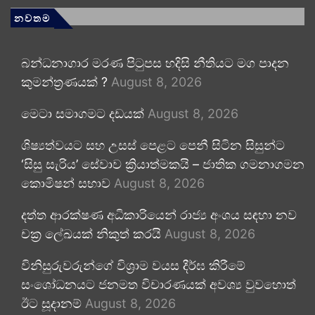
නවතම
බන්ධනාගාර මරණ පිටුපස හදිසි නීතියට මග පාදන
කුමන්ත්‍රණයක් ?
August 8, 2026
මෙටා සමාගමට දඩයක්
August 8, 2026
ශිෂ්‍යත්වයට සහ උසස් පෙළට පෙනී සිටින සිසුන්ට
‘සිසු සැරිය’ සේවාව ක්‍රියාත්මකයි – ජාතික ගමනාගමන
කොමිෂන් සභාව
August 8, 2026
දත්ත ආරක්ෂණ අධිකාරියෙන් රාජ්‍ය අංශය සඳහා නව
චක්‍ර ලේඛයක් නිකුත් කරයි
August 8, 2026
විනිසුරුවරුන්ගේ විශ්‍රාම වයස දීර්ඝ කිරීමේ
සංශෝධනයට ජනමත විචාරණයක් අවශ්‍ය වුවහොත්
ඊට සූදානම්
August 8, 2026