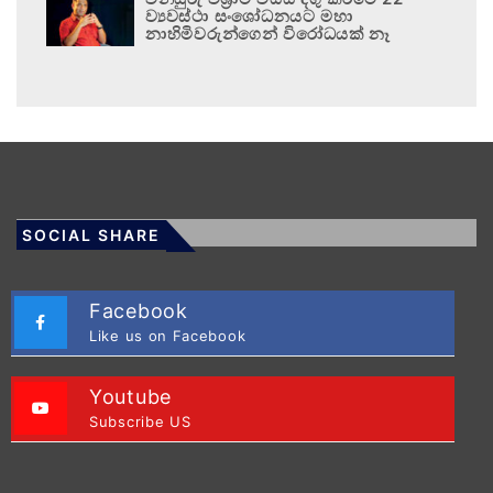
ව්‍යවස්ථා සංශෝධනයට මහා
නාහිමිවරුන්ගෙන් විරෝධයක් නෑ
SOCIAL SHARE
Facebook
Like us on Facebook
Youtube
Subscribe US