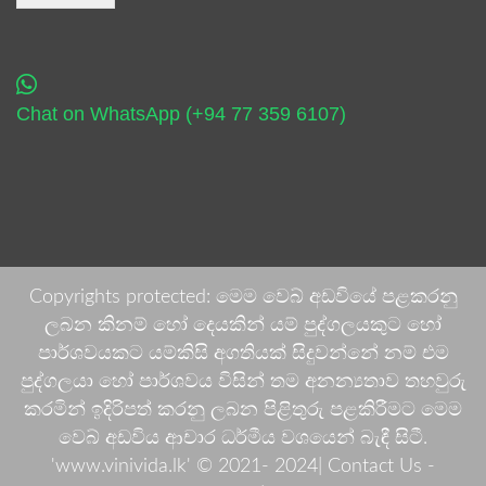
Chat on WhatsApp (+94 77 359 6107)
Copyrights protected: මෙම වෙබ් අඩවියේ පළකරනු
ලබන කිනම් හෝ දෙයකින් යම් පුද්ගලයකුට හෝ
පාර්ශවයකට යම්කිසි අගතියක් සිදුවන්නේ නම් එම
පුද්ගලයා හෝ පාර්ශවය විසින් තම අනන්‍යතාව තහවුරු
කරමින් ඉදිරිපත් කරනු ලබන පිළිතුරු පළකිරීමට මෙම
වෙබ් අඩවිය ආචාර ධර්මීය වශයෙන් බැඳී සිටී.
'www.vinivida.lk' © 2021- 2024| Contact Us -