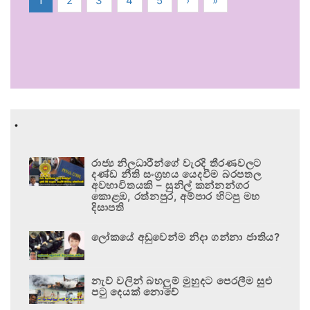
1
2
3
4
5
›
»
.
රාජ්‍ය නිලධාරීන්ගේ වැරදි තීරණවලට
දණ්ඩ නීති සංග්‍රහය යෙදවීම බරපතල
අවභාවිතයකි – සුනිල් කන්නන්ගර
කොළඹ, රත්නපුර, අම්පාර හිටපු මහ
දිසාපති
ලෝකයේ අඩුවෙන්ම නිදා ගන්නා ජාතිය?
නැව් වලින් බහලුම් මුහුදට පෙරලීම සුළු
පටු දෙයක් නොවේ