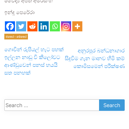
වෛද්‍ය අජිත් අමරසිංහ
ඉන්දු පෙරේරා
එතෙර - මෙතෙර
ගොවීන් රුපියල් හැට පහක්
අනුරපුර බන්ධනාගාර
ඉල්ලන නාඩු වී කිලෝවට
සිදුවීම ගැන මානව හිමි කම්
ආණ්ඩුවෙන් පනස් හයයි
කොමිසමෙන් පරීක්ෂණ
සත පනහක්