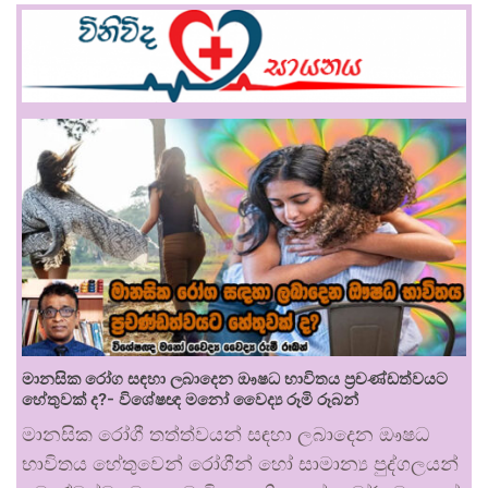
මානසික රෝග සඳහා ලබාදෙන ඖෂධ භාවිතය ප්‍රචණ්ඩත්වයට
හේතුවක් ද?- විශේෂඥ මනෝ වෛද්‍ය රූමි රූබන්
මානසික රෝගී තත්ත්වයන් සඳහා ලබාදෙන ඖෂධ
භාවිතය හේතුවෙන් රෝගීන් හෝ සාමාන්‍ය පුද්ගලයන්