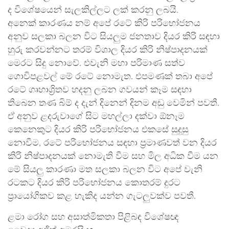
ද විශේෂයෙන් සැලකිල්ලට ලක් කරනු ලබයි.
අනෙක් කාරණය නම් අපේ රටේ කිරි පරිභෝජනය
අනුව සලකා බලන විට සියලුම ජනතාව දියර කිරි සඳහා
හුරු කරවන්නට තරම් විශාල දියර කිරි නිෂ්පාදනයක්
මෙරට සිදු නොවේ. එවැනි මහා පරිමාණ සත්ව
ගොවිපළවල් මේ රටේ නොමැත. එපමණක් තබා අපේ
රටේ ගෘහාශ්‍රිතව හදනු ලබන ගවයන් කෑම සඳහා
තිබෙන තණ බිම් ද දැන් දිනෙන් දිනම අඩු වෙමින් පවතී.
ඒ අනුව ළදරුවාගේ සිට මහල්ලා දක්වා ඕනෑම
කෙනෙකුට දියර කිරි පරිභෝජනය එකසේ සුදුසු
නොවීම, රටේ පරිභෝජනය සඳහා ප්‍රමාණවත් වන දියර
කිරි නිෂ්පාදනයක් නොමැති වීම සහ මිල අධික වීම යන
මේ සියලු කාරණා මත සලකා බලන විට අපේ වැනි
රටකට දියර කිරි පරිභෝජනය කොතරම් දුරට
ප්‍රායෝගිකව කළ හැකිද යන්න ගැටලුවක්ව පවතී.
ළමා රෝග සහ අසාත්මිකතා පිළිබඳ විශේෂඥ