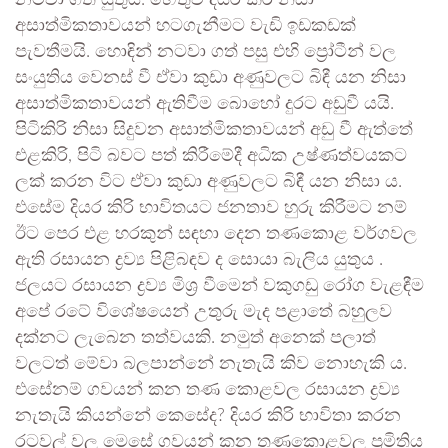
නටවා ගත යුතුය. හේතුව දියර කිරි නිසා
අසාත්මිකතාවයන් හටගැනීමට වැඩි ඉඩකඩක්
පැවතීමයි. හොඳින් නටවා ගත් පසු එහි ප්‍රෝටීන් වල
සංයුතිය වෙනස් වී ඒවා කුඩා අණුවලට බිඳී යන නිසා
අසාත්මිකතාවයන් ඇතිවීම බොහෝ දුරට අඩුවී යයි.
පිටිකිරි නිසා සිදුවන අසාත්මිකතාවයන් අඩු වී ඇත්තේ
එළකිරි, පිටි බවට පත් කිරීමේදී අධික උෂ්ණත්වයකට
ලක් කරන විට ඒවා කුඩා අණුවලට බිඳී යන නිසා ය.
එසේම දියර කිරි භාවිතයට ජනතාව හුරු කිරීමට නම්
ඊට පෙර එළ හරකුන් සඳහා දෙන තණකොළ වර්ගවල
ඇති රසායන ද්‍රව්‍ය පිළිබඳව ද සොයා බැලිය යුතුය .
ජලයට රසායන ද්‍රව්‍ය මිශ්‍ර වීමෙන් වකුගඩු රෝග වැළඳීම
අපේ රටේ විශේෂයෙන් උතුරු මැද පළාතේ බහුලව
දක්නට ලැබෙන තත්වයකි. නමුත් අනෙක් පලාත්
වලටත් මේවා බලපාන්නේ නැතැයි කිව නොහැකි ය.
එසේනම් ගවයන් කන තණ කොළවල රසායන ද්‍රව්‍ය
නැතැයි කියන්නේ කෙසේද? දියර කිරි භාවිතා කරන
රටවල් වල මෙසේ ගවයන් කන තණකොළවල ප්‍රමිතිය