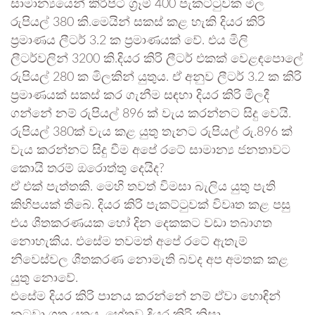
සාමාන්‍යයෙන් කිරිපිටි ග්‍රෑම් 400 පැකට්ටුවක මිල
රුපියල් 380 කි.මෙයින් සකස් කළ හැකි දියර කිරි
ප්‍රමාණය ලීටර් 3.2 ක ප්‍රමාණයක් වේ. එය මිලි
ලීටර්වලින් 3200 කි.දියර කිරි ලීටර් එකක් වෙළඳපොලේ
රුපියල් 280 ක මිලකින් යුතුය. ඒ අනුව ලීටර් 3.2 ක කිරි
ප්‍රමාණයක් සකස් කර ගැනීම සඳහා දියර කිරි මිලදී
ගන්නේ නම් රුපියල් 896 ක් වැය කරන්නට සිදු වෙයි.
රුපියල් 380ක් වැය කළ යුතු තැනට රුපියල් රු.896 ක්
වැය කරන්නට සිදු වීම අපේ රටේ සාමාන්‍ය ජනතාවට
කොයි තරම් ඔරොත්තු දෙයිද?
ඒ එක් පැත්තකි. මෙහි තවත් විමසා බැලිය යුතු පැති
කිහිපයක් තිබේ. දියර කිරි පැකට්ටුවක් විවෘත කළ පසු
එය ශීතකරණයක හෝ දින දෙකකට වඩා තබාගත
නොහැකිය. එසේම තවමත් අපේ රටේ ඇතැම්
නිවෙස්වල ශීතකරණ නොමැති බවද අප අමතක කළ
යුතු නොවේ.
එසේම දියර කිරි පානය කරන්නේ නම් ඒවා හොඳින්