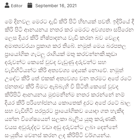
September 16, 2021
Editor
මේ දිනවල මෙරට දැඩි කිරි පිටි හිඟයක් පවතී. ඉදිරියේ දී
කිරි පිටි ආනයනය නතර කර මෙරට අවශ්‍යතා සපිරෙන
ලෙස දියර කිරි නිෂ්පාදනය වැඩි කරන බව වෙළඳ
අමාත්‍යවරයා ප්‍රකාශ කර තිබේ. නමුත් මෙය බරපතල
ප්‍රායෝගික ගැටලු රාශියක් මතු කරවන්නකි.කුඩා
දරුවන්ට කෙසේ වුවද වැඩුණු දරුවන්ට සහ
වැඩිහිටියන්ට කිරි අත්‍යවශ්‍ය දෙයක් නොවේ. නමුත්
උදේට කිරි තේ එකක් අත්‍යවශ්‍ය වන තරමට අපේ රටේ
ජනතාව කිරි බීමට ඇබ්බැහි වී සිටිති.කෙසේ වුවද
කිරිපිටි ආනයනය මුළුමනින්ම නතර කරන්නේ නම්
දියර කිරි පරිභෝජනය කොතෙක් දුරට අපේ රටේ බාල
සහ වැඩිහිටි පරපුරට ප්‍රායෝගිකව යොදා ගත හැකිද
යන්න විශේෂයෙන් සලකා බැලිය යුතු කරුණකි.
වයස අවුරුද්දට වඩා අඩු දරුවන්ට ලබා දෙන්නේ
සංයුතිය වෙනස් කරන ලද කිරිපිටි වර්ගයන්ය.