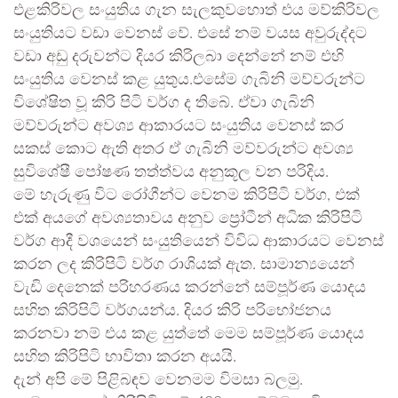
එළකිරිවල සංයුතිය ගැන සැලකුවහොත් එය මව්කිරිවල
සංයුතියට වඩා වෙනස් වේ. එසේ නම් වයස අවුරුද්දට
වඩා අඩු දරුවන්ට දියර කිරිලබා දෙන්නේ නම් එහි
සංයුතිය වෙනස් කළ යුතුය.එසේම ගැබිනි මව්වරුන්ට
විශේෂිත වූ කිරි පිටි වර්ග ද තිබේ. ඒවා ගැබිනි
මව්වරුන්ට අවශ්‍ය ආකාරයට සංයුතිය වෙනස් කර
සකස් කොට ඇති අතර ඒ ගැබිනි මව්වරුන්ට අවශ්‍ය
සුවිශේෂී පෝෂණ තත්ත්වය අනුකූල වන පරිදිය.
මේ හැරුණු විට රෝගීන්ට වෙනම කිරිපිටි වර්ග, එක්
එක් අයගේ අවශ්‍යතාවය අනුව ප්‍රෝටීන් අධික කිරිපිටි
වර්ග ආදී වශයෙන් සංයුතියෙන් විවිධ ආකාරයට වෙනස්
කරන ලද කිරිපිටි වර්ග රාශියක් ඇත. සාමාන්‍යයෙන්
වැඩි දෙනෙක් පරිහරණය කරන්නේ සම්පූර්ණ යොදය
සහිත කිරිපිටි වර්ගයන්ය. දියර කිරි පරිභෝජනය
කරනවා නම් එය කළ යුත්තේ මෙම සම්පූර්ණ යොදය
සහිත කිරිපිටි භාවිතා කරන අයයි.
දැන් අපි මේ පිළිබඳව වෙනමම විමසා බලමු.