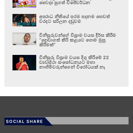
වෛද්‍ය සුගත් විජේවර්ධන
අපරාධ නීතියේ පරම පදනම හෙවත්
වරදට සරිලන දඬුවම
විනිසුරුවන්ගේ විශ්‍රාම වයස දීර්ඝ කිරීම
“දොවාගත් කිරි කළයට ගොම මුසු
කිරීමක්”
විනිසුරු විශ්‍රාම වයස දිගු කිරීමේ 22
ව්‍යවස්ථා සංශෝධනයට මහා
නාහිමිවරුන්ගෙන් විරෝධයක් නෑ
SOCIAL SHARE