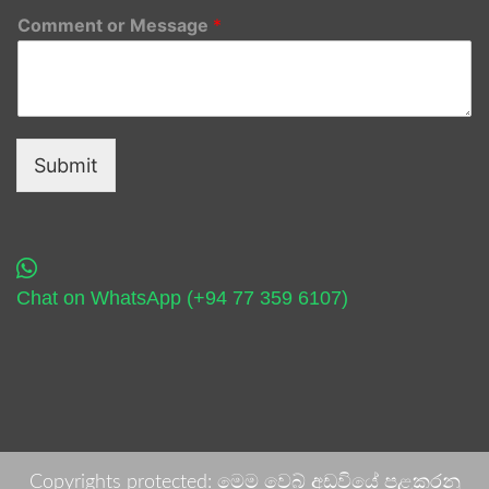
Comment or Message
*
Submit
Chat on WhatsApp (+94 77 359 6107)
Copyrights protected: මෙම වෙබ් අඩවියේ පළකරනු