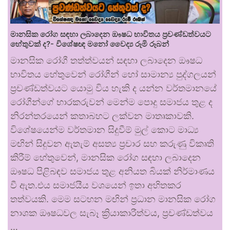
මානසික රෝග සඳහා ලබාදෙන ඖෂධ භාවිතය ප්‍රචණ්ඩත්වයට
හේතුවක් ද?- විශේෂඥ මනෝ වෛද්‍ය රූමි රූබන්
මානසික රෝගී තත්ත්වයන් සඳහා ලබාදෙන ඖෂධ
භාවිතය හේතුවෙන් රෝගීන් හෝ සාමාන්‍ය පුද්ගලයන්
ප්‍රචණ්ඩත්වයට යොමු විය හැකි ද යන්න වර්තමානයේ
රෝගීන්ගේ භාරකරුවන් මෙන්ම පොදු සමාජය තුළ ද
නිරන්තරයෙන් කතාබහට ලක්වන මාතෘකාවකි.
විශේෂයෙන්ම වර්තමාන සිදුවීම් මුල් කොට මාධ්‍ය
මඟින් සිදුවන ඇතැම් අසත්‍ය ප්‍රචාර සහ කරුණු විකෘති
කිරීම් හේතුවෙන්, මානසික රෝග සඳහා ලබාදෙන
ඖෂධ පිළිබඳව සමාජය තුළ අනියත බියක් නිර්මාණය
වී ඇත.එය සමාජයීය වශයෙන් ඉතා අහිතකර
තත්වයකි. මෙම සටහන මඟින් ප්‍රධාන මානසික රෝග
නාශක ඖෂධවල සැබෑ ක්‍රියාකාරීත්වය, ප්‍රචණ්ඩත්වය
…