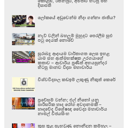
කොළඹ, රත්නපුර, අම්පාර හිටපු මහ
දිසාපති
ලෝකයේ අඩුවෙන්ම නිදා ගන්නා ජාතිය?
නැව් වලින් බහලුම් මුහුදට පෙරලීම සුළු
පටු දෙයක් නොවේ
සුරාබදු ආදායම වාර්තාගත ලෙස ඉහළ
යාම සහ ආත්මභක්ෂක උරගයාගේ
කතාව – ආචාර්ය ප්‍රණීත් අභයසුන්දර
හිටපු මානව විද්‍යා මහාචාර්ය
විශ්වවිද්‍යාල කඩඉම් ලකුණු නිකුත් කෙරේ
ප්‍රවේසම් වන්න; එල් නිනෝ යනු
පාරිසරික හෘද රෝග අවදානමකි –
හෘදවේද විශේෂඥ වෛද්‍ය මහාචාර්ය
නාමල් විජයසිංහ
කුස තුළ සැඟවුණු නොනිදන කම්හල –