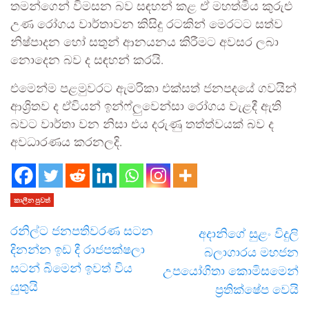
තමන්ගෙන් විමසන බව සඳහන් කළ ඒ මහත්මිය කුරුළු
උණ රෝගය වාර්තාවන කිසිදු රටකින් මෙරටට සත්ව
නිෂ්පාදන හෝ සතුන් ආනයනය කිරීමට අවසර ලබා
නොදෙන බව ද සඳහන් කරයි.
එමෙන්ම පළමුවරට ඇමරිකා එක්සත් ජනපදයේ ගවයින්
ආශ්‍රිතව ද ඒවියන් ඉන්ෆ්ලුවෙන්සා රෝගය වැළදී ඇති
බවට වාර්තා වන නිසා එය දරුණු තත්ත්වයක් බව ද
අවධාරණය කරනලදි.
කාලීන පුවත්
රනිල්ට ජනපතිවරණ සටන
අදානිගේ සුළං විදුලි
දිනන්න ඉඩ දී රාජපක්ෂලා
බලාගාරය මහජන
සටන් බිමෙන් ඉවත් විය
උපයෝගිතා කොමිසමෙන්
යුතුයි
ප්‍රතික්ෂේප වෙයි