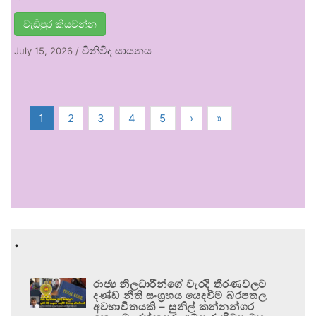
වැඩිපුර කියවන්න
විනිවිද සායනය
July 15, 2026
/
1
2
3
4
5
›
»
.
රාජ්‍ය නිලධාරීන්ගේ වැරදි තීරණවලට
දණ්ඩ නීති සංග්‍රහය යෙදවීම බරපතල
අවභාවිතයකි – සුනිල් කන්නන්ගර