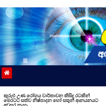
Skip
to
content
vinivida.lk
කුරුළු උණ රෝගය වාර්තාවන කිසිදු රටකින්
මෙරටට සත්ව නිෂ්පාදන හෝ සතුන් ආනයනයට
අවසර නැහැ