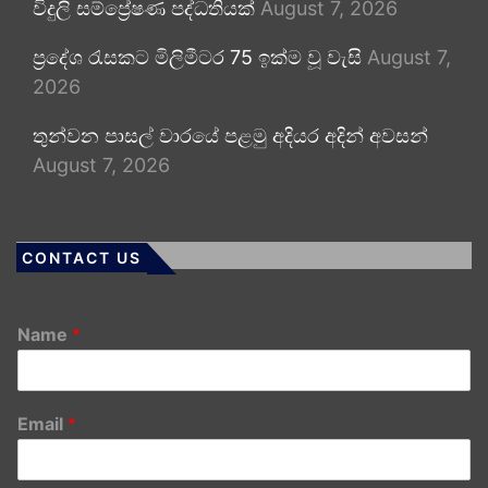
විදුලි සම්ප්‍රේෂණ පද්ධතියක්
August 7, 2026
ප්‍රදේශ රැසකට මිලිමීටර 75 ඉක්ම වූ වැසි
August 7,
2026
තුන්වන පාසල් වාරයේ පළමු අදියර අදින් අවසන්
August 7, 2026
CONTACT US
Name
*
Email
*