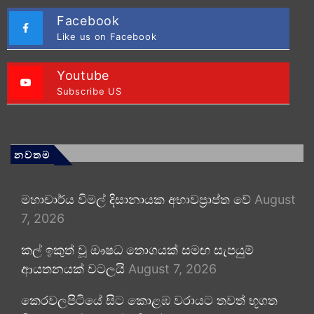
Facebook
Like us on Facebook
Youtube
Subscribe US
නවතම
මහාචාර්ය විමල් දිසානායක අභාවප්‍රාප්ත වේ
August
7, 2026
කල් ඉකුත් වූ ඖෂධ තොගයක් සමඟ සැපයුම්
ආයතනයක් වටලයි
August 7, 2026
කෙරවලපිටියේ සිට කොළඹ වරායට තවත් භූගත