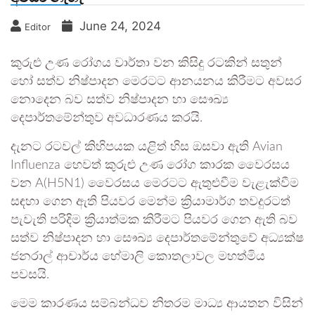
June 24, 2024
Editor
කුරුළු උණ රෝගය වාර්තා වන කිසිදු රටකින් සතුන්
හෝ සත්ව නිෂ්පාදන මෙරටට ආනයනය කිරීමට අවසර
නොදෙන බව සත්ව නිෂ්පාදන හා සෞඛ්‍ය
දෙපාර්තමේන්තුව අවධාරණය කරයි.
දැනට රටවල් කිහිපයක යළිත් හිස ඔසවා ඇති Avian
Influenza හෙවත් කුරුළු උණ රෝග කාරක වෛරසය
වන A(H5N1) වෛරසය මෙරටට ඇතුළුවීම වැළැක්වීම
සඳහා ගෙන ඇති පියවර මෙන්ම ක්‍රියාමාර්ග තවදුරටත්
පැවැති පරිදිම ක්‍රියාත්මක කිරීමට පියවර ගෙන ඇති බව
සත්ව නිෂ්පාදන හා සෞඛ්‍ය දෙපාර්තමේන්තුවේ අධ්‍යක්ෂ
ජනරාල් ආචාර්ය හේමාලි කොතලාවල මහත්මිය
පවසයි.
මෙම කාරණය සම්බන්ධව නිතරම මාධ්‍ය ආයතන විසින්