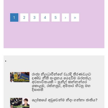
1
2
3
4
5
›
»
.
රාජ්‍ය නිලධාරීන්ගේ වැරදි තීරණවලට
දණ්ඩ නීති සංග්‍රහය යෙදවීම බරපතල
අවභාවිතයකි – සුනිල් කන්නන්ගර
කොළඹ, රත්නපුර, අම්පාර හිටපු මහ
දිසාපති
ලෝකයේ අඩුවෙන්ම නිදා ගන්නා ජාතිය?