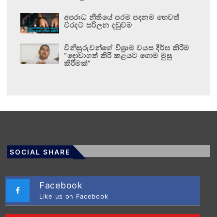
අපරාධ නීතියේ පරම පදනම හෙවත්
වරදට සරිලන දඬුවම
විනිසුරුවන්ගේ විශ්‍රාම වයස දීර්ඝ කිරීම
“දොවාගත් කිරි කළයට ගොම මුසු
කිරීමක්”
SOCIAL SHARE
Facebook
Like us on Facebook