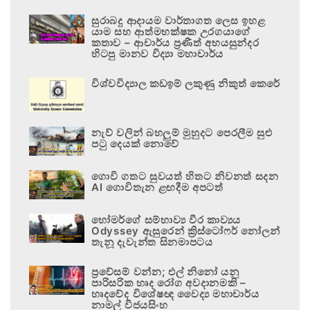
සුරාබදු ආදායම වාර්තාගත ලෙස ඉහළ
යාම සහ ආත්මභක්ෂක උරගයාගේ
කතාව – ආචාර්ය ප්‍රණීත් අභයසුන්දර
හිටපු මානව විද්‍යා මහාචාර්ය
විශ්වවිද්‍යාල කඩඉම් ලකුණු නිකුත් කෙරේ
නැව් වලින් බහලුම් මුහුදට පෙරලීම සුළු
පටු දෙයක් නොවේ
ගොවි ගතට සුවයත් හිතට නිවනත් සදන
AI ගොවිතැන ළඟදීම අපටත්
හෝමර්ගේ සම්භාව්‍ය වීර කාව්‍යය
Odyssey ඇසුරෙන් ක්‍රිස්ටෝෆර් නෝලන්
තැනූ දැවැන්ත සිනමාපටය
ප්‍රවේසම් වන්න; එල් නිනෝ යනු
පාරිසරික හෘද රෝග අවදානමකි –
හෘදවේද විශේෂඥ වෛද්‍ය මහාචාර්ය
නාමල් විජයසිංහ