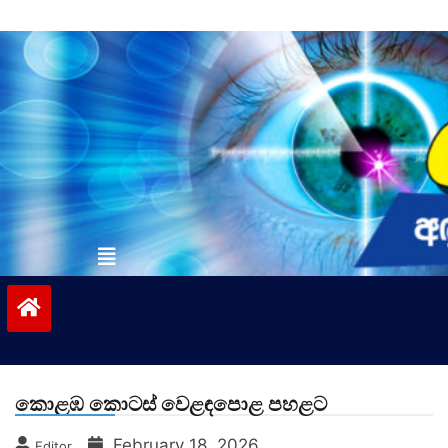
Skip
to
content
vinivida.lk
කොළඹ කොටස් වෙළඳපොළ පහළට
February 18, 2026
Editor