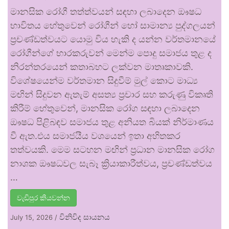
මානසික රෝගී තත්ත්වයන් සඳහා ලබාදෙන ඖෂධ
භාවිතය හේතුවෙන් රෝගීන් හෝ සාමාන්‍ය පුද්ගලයන්
ප්‍රචණ්ඩත්වයට යොමු විය හැකි ද යන්න වර්තමානයේ
රෝගීන්ගේ භාරකරුවන් මෙන්ම පොදු සමාජය තුළ ද
නිරන්තරයෙන් කතාබහට ලක්වන මාතෘකාවකි.
විශේෂයෙන්ම වර්තමාන සිදුවීම් මුල් කොට මාධ්‍ය
මඟින් සිදුවන ඇතැම් අසත්‍ය ප්‍රචාර සහ කරුණු විකෘති
කිරීම් හේතුවෙන්, මානසික රෝග සඳහා ලබාදෙන
ඖෂධ පිළිබඳව සමාජය තුළ අනියත බියක් නිර්මාණය
වී ඇත.එය සමාජයීය වශයෙන් ඉතා අහිතකර
තත්වයකි. මෙම සටහන මඟින් ප්‍රධාන මානසික රෝග
නාශක ඖෂධවල සැබෑ ක්‍රියාකාරීත්වය, ප්‍රචණ්ඩත්වය
…
වැඩිපුර කියවන්න
විනිවිද සායනය
July 15, 2026
/