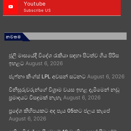
Youtube
Subscribe US
නවතම
ජූලි මාසයේදී විදේශ රැකියා සඳහා පිටත්ව ගිය පිරිස
ඉහළට
August 6, 2026
ජැෆ්නා කිංග්ස් LPL අවසන් සටනට
August 6, 2026
විනිසුරුවරුන්ගේ විශ්‍රාම වයස ඉහළ දැමීමෙන් නඩු
ප්‍රමාදයට විසඳුමක් නැහැ
August 6, 2026
ප්‍රදේශ කිහිපයකට අද පැය 05කට ජලය කැපේ
August 6, 2026