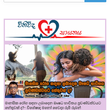
මානසික රෝග සඳහා ලබාදෙන ඖෂධ භාවිතය ප්‍රචණ්ඩත්වයට
හේතුවක් ද?- විශේෂඥ මනෝ වෛද්‍ය රූමි රූබන්