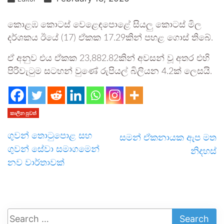
කොළඹ කොටස් වෙළෙඳපොළේ සියලු කොටස් මිල
දර්ශකය ඊයේ (17) ඒකක 17.29කින් පහළ ගොස් තිබේ.
ඒ අනුව එය ඒකක 23,882.82කින් අවසන් වූ අතර එහි
පිරිවැටුම සටහන් වුණේ රුපියල් බිලියන 4.2ක් ලෙසයි.
කාලීන පුවත්
ගුවන් තොටුපොළ සහ
සමන් ඒකනායක ඇප මත
ගුවන් සේවා සමාගමෙන්
නිදහස්
නව වාර්තාවක්