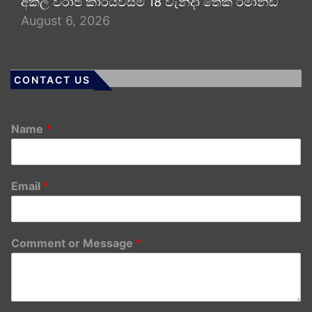
අකිල විරාජ් කාරියවසම් 18 වැනිදා තෙක් රිමාන්ඩ්
August 6, 2026
CONTACT US
Name
*
Email
*
Comment or Message
*