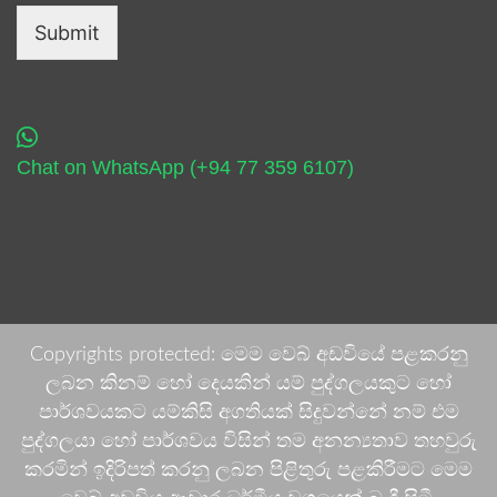
Submit
Chat on WhatsApp (+94 77 359 6107)
Copyrights protected: මෙම වෙබ් අඩවියේ පළකරනු
ලබන කිනම් හෝ දෙයකින් යම් පුද්ගලයකුට හෝ
පාර්ශවයකට යම්කිසි අගතියක් සිදුවන්නේ නම් එම
පුද්ගලයා හෝ පාර්ශවය විසින් තම අනන්‍යතාව තහවුරු
කරමින් ඉදිරිපත් කරනු ලබන පිළිතුරු පළකිරීමට මෙම