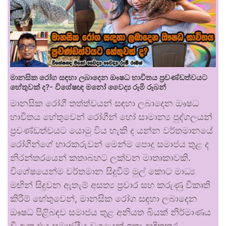
මානසික රෝග සඳහා ලබාදෙන ඖෂධ භාවිතය ප්‍රචණ්ඩත්වයට
හේතුවක් ද?- විශේෂඥ මනෝ වෛද්‍ය රූමි රූබන්
මානසික රෝගී තත්ත්වයන් සඳහා ලබාදෙන ඖෂධ
භාවිතය හේතුවෙන් රෝගීන් හෝ සාමාන්‍ය පුද්ගලයන්
ප්‍රචණ්ඩත්වයට යොමු විය හැකි ද යන්න වර්තමානයේ
රෝගීන්ගේ භාරකරුවන් මෙන්ම පොදු සමාජය තුළ ද
නිරන්තරයෙන් කතාබහට ලක්වන මාතෘකාවකි.
විශේෂයෙන්ම වර්තමාන සිදුවීම් මුල් කොට මාධ්‍ය
මඟින් සිදුවන ඇතැම් අසත්‍ය ප්‍රචාර සහ කරුණු විකෘති
කිරීම් හේතුවෙන්, මානසික රෝග සඳහා ලබාදෙන
ඖෂධ පිළිබඳව සමාජය තුළ අනියත බියක් නිර්මාණය
වී ඇත.එය සමාජයීය වශයෙන් ඉතා අහිතකර