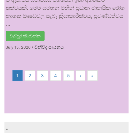
තත්වයකි. මෙම සටහන මඟින් ප්‍රධාන මානසික රෝග
නාශක ඖෂධවල සැබෑ ක්‍රියාකාරීත්වය, ප්‍රචණ්ඩත්වය
…
වැඩිපුර කියවන්න
විනිවිද සායනය
July 15, 2026
/
1
2
3
4
5
›
»
.