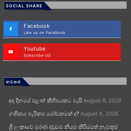
SOCIAL SHARE
Facebook
Like us on Facebook
Youtube
Subscribe US
නවතම
අද දිනයේ පළාත් කිහිපයකට වැසි
August 8, 2026
ගණිතය බැරිකම මෝඩකමක් ද?
August 8, 2026
ශ්‍රී ලංකාවේ මරණ දඬුවම නියම කිරීමටත් නැවතුම්