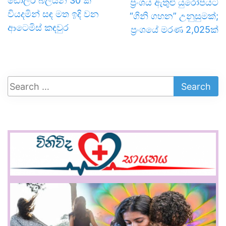
ඩොලර් බිලියන 30 ක
ප්‍රංශය ඇතුළු යුරෝපයට
වියදමින් සඳ මත ඉදි වන
“ගිනි ගහන” උනුසුමක්;
ආටෙමිස් කඳවුර
ප්‍රංශයේ මරණ 2,025ක්