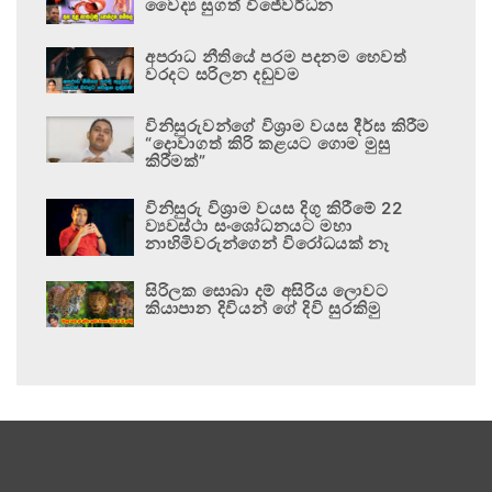
වෛද්‍ය සුගත් විජේවර්ධන
අපරාධ නීතියේ පරම පදනම හෙවත්
වරදට සරිලන දඬුවම
විනිසුරුවන්ගේ විශ්‍රාම වයස දීර්ඝ කිරීම
“දොවාගත් කිරි කළයට ගොම මුසු
කිරීමක්”
විනිසුරු විශ්‍රාම වයස දිගු කිරීමේ 22
ව්‍යවස්ථා සංශෝධනයට මහා
නාහිමිවරුන්ගෙන් විරෝධයක් නෑ
සිරිලක සොබා දම් අසිරිය ලොවට
කියාපාන දිවියන් ගේ දිවි සුරකිමු