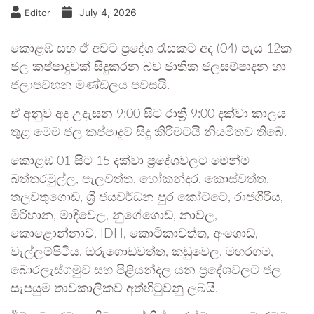
July 4, 2026
Editor
කොළඹ සහ ඒ අවට ප්‍රදේශ රැසකට අද (04) පැය 12ක
ජල කප්පාදුවක් සිදුකරන බව ජාතික ජලසම්පාදන හා
ජලාපවහන මණ්ඩලය පවසයි.
ඒ අනුව අද උදැසන 9:00 සිට රාත්‍රී 9:00 දක්වා කාලය
තුළ මෙම ජල කප්පාදුව සිදු කිරීමටයි නියමිතව තිබේ.
කොළඹ 01 සිට 15 දක්වා ප්‍රදේශවලට මෙන්ම
බත්තරමුල්ල, පැලවත්ත, හෝකන්දර, කොස්වත්ත,
තලවතුගොඩ, ශ්‍රී ජයවර්ධන පුර කෝට්ටේ, රාජගිරිය,
මිරිහාන, මාදිවෙල, නුගේගොඩ, නාවල,
කොළොන්නාව, IDH, කොටිකාවත්ත, අංගොඩ,
වැල්ලම්පිටිය, ඔරුගොඩවත්ත, කඩුවෙල, මහරගම,
බොරලැස්ගමුව සහ පිළියන්දල යන ප්‍රදේශවලට ජල
සැපයුම තාවකාලිකව අත්හිටුවනු ලබයි.