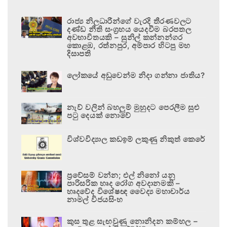
රාජ්‍ය නිලධාරීන්ගේ වැරදි තීරණවලට
දණ්ඩ නීති සංග්‍රහය යෙදවීම බරපතල
අවභාවිතයකි – සුනිල් කන්නන්ගර
කොළඹ, රත්නපුර, අම්පාර හිටපු මහ
දිසාපති
ලෝකයේ අඩුවෙන්ම නිදා ගන්නා ජාතිය?
නැව් වලින් බහලුම් මුහුදට පෙරලීම සුළු
පටු දෙයක් නොවේ
විශ්වවිද්‍යාල කඩඉම් ලකුණු නිකුත් කෙරේ
ප්‍රවේසම් වන්න; එල් නිනෝ යනු
පාරිසරික හෘද රෝග අවදානමකි –
හෘදවේද විශේෂඥ වෛද්‍ය මහාචාර්ය
නාමල් විජයසිංහ
කුස තුළ සැඟවුණු නොනිදන කම්හල –