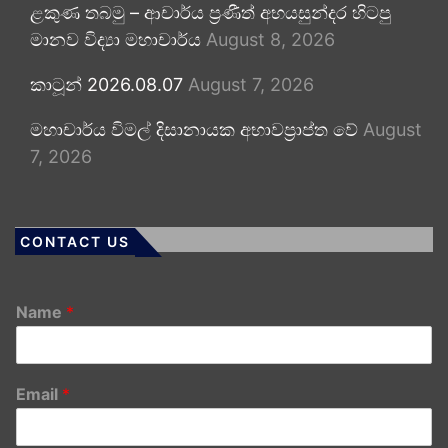
ළකුණ තබමු – ආචාර්ය ප්‍රණීත් අභයසුන්දර හිටපු
මානව විද්‍යා මහාචාර්ය
August 8, 2026
කාටූන් 2026.08.07
August 7, 2026
මහාචාර්ය විමල් දිසානායක අභාවප්‍රාප්ත වේ
August
7, 2026
CONTACT US
Name
*
Email
*