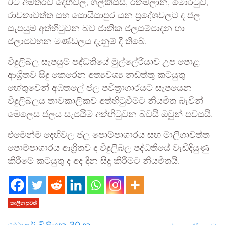
ඊට අමතරව දෙහිවල, ගල්කිස්ස, රත්මලාන, මොරටුව,
රාවතාවත්ත සහ සොයිසාපුර යන ප්‍රදේශවලට ද ජල
සැපයුම අත්හිටුවන බව ජාතික ජලසම්පාදන හා
ජලාපවහන මණ්ඩලය දැනුම් දී තිබේ.
විදුලිබල සැපයුම් පද්ධතියේ මුල්ලේරියාව උප පොළ
ආශ්‍රිතව සිදු කෙරෙන අත්‍යවශ්‍ය නඩත්තු කටයුතු
හේතුවෙන් අඹතලේ ජල පවිත්‍රාගාරයට සැපයෙන
විදුලිබලය තාවකාලිකව අත්හිටුවීමට නියමිත බැවින්
මෙලෙස ජලය සැපයීම අත්හිටුවන බවයි ඔවුන් පවසයි.
එමෙන්ම දෙහිවල ජල පොම්පාගාරය සහ මාලිගාවත්ත
පොම්පාගාරය ආශ්‍රිතව ද විදුලිබල පද්ධතියේ වැඩිදියුණු
කිරීමේ කටයුතු ද අද දින සිදු කිරීමට නියමිතයි.
කාලීන පුවත්