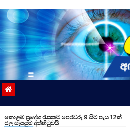
Skip
to
content
vinivida.lk
කොළඹ ප්‍රදේශ රැසකට පෙරවරු 9 සිට පැය 12ක්
ජල සැපයුම අත්හිටුවයි