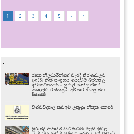
1
2
3
4
5
›
»
.
රාජ්‍ය නිලධාරීන්ගේ වැරදි තීරණවලට
දණ්ඩ නීති සංග්‍රහය යෙදවීම බරපතල
අවභාවිතයකි – සුනිල් කන්නන්ගර
කොළඹ, රත්නපුර, අම්පාර හිටපු මහ
දිසාපති
විශ්වවිද්‍යාල කඩඉම් ලකුණු නිකුත් කෙරේ
සුරාබදු ආදායම වාර්තාගත ලෙස ඉහළ
යාම සහ ආත්මභක්ෂක උරගයාගේ කතාව