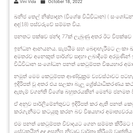
October 18, 2022
Vini Vida
ඛනිජ තෙල් නිෂ්පාදන (විශේෂ විධිවිධාන) ( සංශෝධන)
අද(18) පස්වරුවේ සම්මත විය.
පනතට පක්ෂව ඡන්ද 77ක් ලැබුණු අතර ඊට විපක්ෂව
ඉන්ධන ආනයනය, සැපයීම සහ බෙදාහැරීමට ලංකා ඛන
අමතරව අනෙකුත් පාර්ශ්ව සඳහා ලබාදීමේ අරමුණින් 
විධිවිධාන සංශෝධන පනත් කෙටුම්පත විෂයභාර අමාත්
නමුත් මෙම කෙටුම්පත ආණ්ඩුක්‍රම ව්‍යවස්ථාවට පටහ
ඉදිරිපත් වූ අතර එය සලකා බැලූ ශ්‍රේෂ්ඨාධිකරණය
ඇතැම් වගන්ති විශේෂ බහුතරයකින් මෙන්ම ජනමත 
ඒ අනුව පාර්ලිමේන්තුවට ඉදිරිපත් කර ඇති පනත් ක
කරගැනීමට කටයුතු කරන බව විෂයභාර අමාත්‍යවරයා එහි
එම පනත් කෙටුම්පත විවාදයට ගෙන සම්මත කිරීම
සේවකයින් අද අසනීප නිවාඩු වාර්තා කිරීමේ වෘත්තිය ක