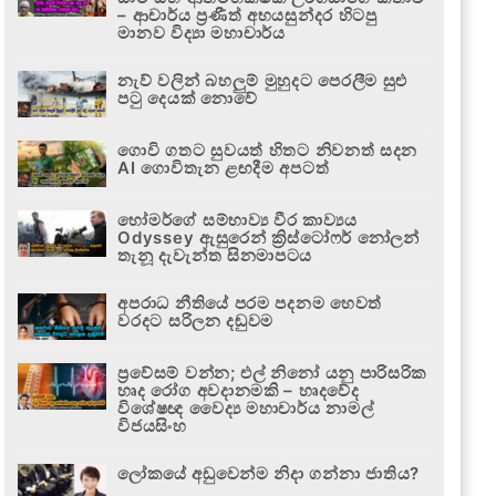
– ආචාර්ය ප්‍රණීත් අභයසුන්දර හිටපු
මානව විද්‍යා මහාචාර්ය
නැව් වලින් බහලුම් මුහුදට පෙරලීම සුළු
පටු දෙයක් නොවේ
ගොවි ගතට සුවයත් හිතට නිවනත් සදන
AI ගොවිතැන ළඟදීම අපටත්
හෝමර්ගේ සම්භාව්‍ය වීර කාව්‍යය
Odyssey ඇසුරෙන් ක්‍රිස්ටෝෆර් නෝලන්
තැනූ දැවැන්ත සිනමාපටය
අපරාධ නීතියේ පරම පදනම හෙවත්
වරදට සරිලන දඬුවම
ප්‍රවේසම් වන්න; එල් නිනෝ යනු පාරිසරික
හෘද රෝග අවදානමකි – හෘදවේද
විශේෂඥ වෛද්‍ය මහාචාර්ය නාමල්
විජයසිංහ
ලෝකයේ අඩුවෙන්ම නිදා ගන්නා ජාතිය?