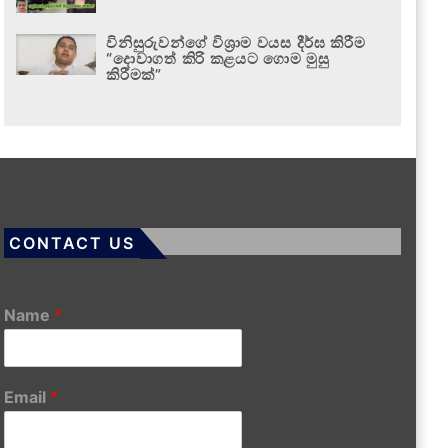
විනිසුරුවන්ගේ විශ්‍රාම වයස දීර්ඝ කිරීම
“දොවාගත් කිරි කළයට ගොම මුසු
කිරීමක්”
CONTACT US
Name
*
Email
*