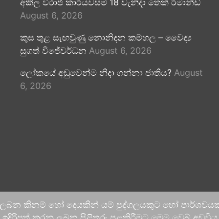
අකිල විරාජ් කාරියවසම් 18 වැනිදා තෙක් රිමාන්ඩ්
August 6, 2026
කුස තුළ සැඟවුණු නොනිදන කම්හල – වෛද්‍ය
සුගත් විජේවර්ධන
August 6, 2026
ලෝකයේ අඩුවෙන්ම නිදා ගන්නා ජාතිය?
August
6, 2026
 ලබන කිනම් හෝ දෙයකින් යම් පුද්ගලයකුට හෝ පාර්ශවයකට
දිරිපත් කරනු ලබන පිළිතුරු පළකිරීමට මෙම වෙබ් අඩවිය ආච