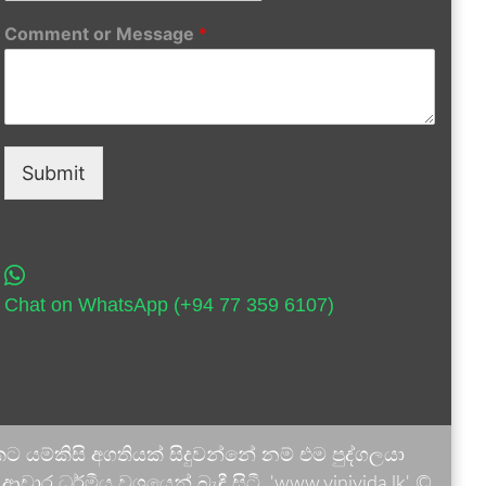
Comment or Message
*
Submit
Chat on WhatsApp (+94 77 359 6107)
 යම්කිසි අගතියක් සිදුවන්නේ නම් එම පුද්ගලයා
ාර ධර්මීය වශයෙන් බැඳී සිටී. 'www.vinivida.lk' ©