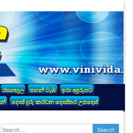
රසගඟුල
පහන් ටැඹ
ඉරා අදුරුපට
න්
දොස් දුරු කරවන දොස්තර උපදෙස්