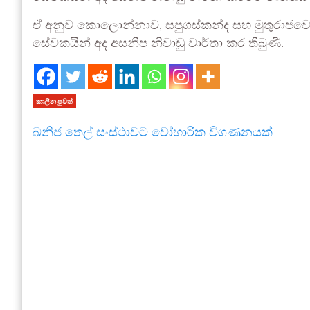
ඒ අනුව කොලොන්නාව, සපුගස්කන්ද සහ මුතුරාජවෙල 
සේවකයින් අද අසනීප නිවාඩු වාර්තා කර තිබුණි.
කාලීන පුවත්
ඛනිජ තෙල් සංස්ථාවට වෝහාරික විගණනයක්