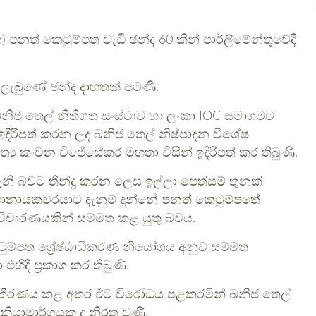
 පනත් කෙටුම්පත වැඩි ඡන්ද 60 කින් පාර්ලිමේන්තුවේදී
 ලැබුණේ ඡන්ද දාහතක් පමණි.
ිජ තෙල් නීතිගත සංස්ථාව හා ලංකා IOC සමාගමට
ඉදිරිපත් කරන ලද ඛනිජ තෙල් නිෂ්පාදන විශේෂ
‍ය කංචන විජේසේකර මහතා විසින් ඉදිරිපත් කර තිබුණි.
ැනි බවට තීන්දු කරන ලෙස ඉල්ලා පෙත්සම් තුනක්
 කථානායකවරයාට දැනුම් දුන්නේ පනත් කෙටුම්පතේ
විචාරණයකින් සම්මත කළ යුතු බවය.
ෙටුම්පත ශ්‍රේෂ්ඨාධිකරණ නියෝගය අනුව සම්මත
දී ප්‍රකාශ කර තිබුණි.
ට තීරණය කළ අතර ඊට විරෝධය පළකරමින් ඛනිජ තෙල්
්‍රියාමාර්ගයක ද නිරත වුණි.