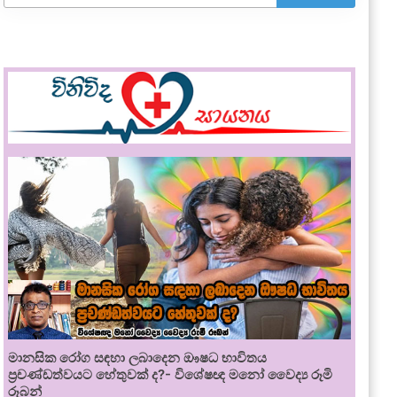
මානසික රෝග සඳහා ලබාදෙන ඖෂධ භාවිතය
ප්‍රචණ්ඩත්වයට හේතුවක් ද?- විශේෂඥ මනෝ වෛද්‍ය රූමි
රූබන්