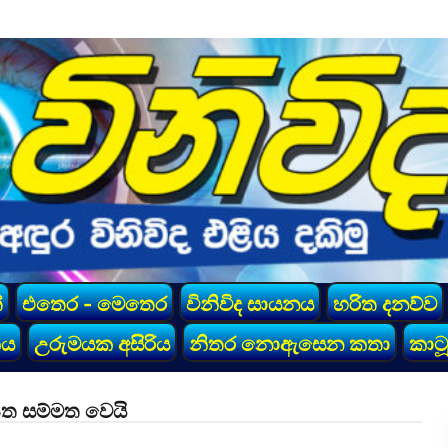
්
එතෙර - මෙතෙර
විනිවිද සායනය
හරිත දනව්ව
කය
උරුමයක අසිරිය
නිතර නොඇසෙන කතා
කාටූ
ත සම්මත වෙයි