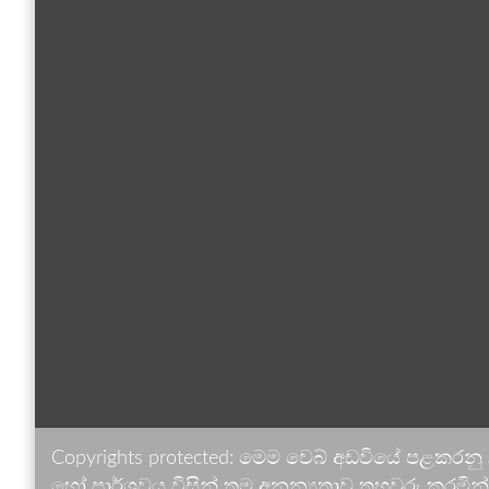
Copyrights protected: මෙම වෙබ් අඩවියේ පළකරනු
හෝ පාර්ශවය විසින් තම අනන්‍යතාව තහවුරු කරමින් ඉ