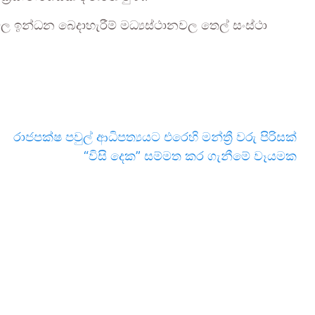
ඉන්ධන බෙදාහැරීම් මධ්‍යස්ථානවල තෙල් සංස්ථා
රාජපක්ෂ පවුල් ආධිපත්‍යයට එරෙහි මන්ත්‍රී වරු පිරිසක්
“විසි දෙක” සම්මත කර ගැනීමේ වෑයමක