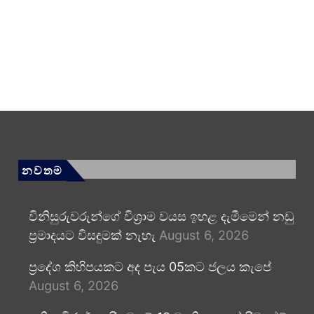
නවතම
විනිසුරුවරුන්ගේ විශ්‍රාම වයස ඉහළ දැමීමෙන් නඩු
ප්‍රමාදයට විසඳුමක් නැහැ
August 6, 2026
ප්‍රදේශ කිහිපයකට අද පැය 05කට ජලය කැපේ
August 6, 2026