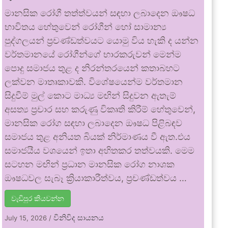
මානසික රෝගී තත්ත්වයන් සඳහා ලබාදෙන ඖෂධ
භාවිතය හේතුවෙන් රෝගීන් හෝ සාමාන්‍ය
පුද්ගලයන් ප්‍රචණ්ඩත්වයට යොමු විය හැකි ද යන්න
වර්තමානයේ රෝගීන්ගේ භාරකරුවන් මෙන්ම
පොදු සමාජය තුළ ද නිරන්තරයෙන් කතාබහට
ලක්වන මාතෘකාවකි. විශේෂයෙන්ම වර්තමාන
සිදුවීම් මුල් කොට මාධ්‍ය මඟින් සිදුවන ඇතැම්
අසත්‍ය ප්‍රචාර සහ කරුණු විකෘති කිරීම් හේතුවෙන්,
මානසික රෝග සඳහා ලබාදෙන ඖෂධ පිළිබඳව
සමාජය තුළ අනියත බියක් නිර්මාණය වී ඇත.එය
සමාජයීය වශයෙන් ඉතා අහිතකර තත්වයකි. මෙම
සටහන මඟින් ප්‍රධාන මානසික රෝග නාශක
ඖෂධවල සැබෑ ක්‍රියාකාරීත්වය, ප්‍රචණ්ඩත්වය …
වැඩිපුර කියවන්න
විනිවිද සායනය
July 15, 2026
/