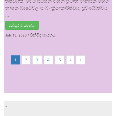
තත්වයකි. මෙම සටහන මඟින් ප්‍රධාන මානසික රෝග
නාශක ඖෂධවල සැබෑ ක්‍රියාකාරීත්වය, ප්‍රචණ්ඩත්වය
…
වැඩිපුර කියවන්න
විනිවිද සායනය
July 15, 2026
/
1
2
3
4
5
›
»
.