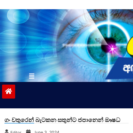
Skip
to
content
vinivida.lk
ගං වතුරෙන් බැටකන සතුන්ට ජපානෙන් ඖෂධ
June 3, 2024
Editor