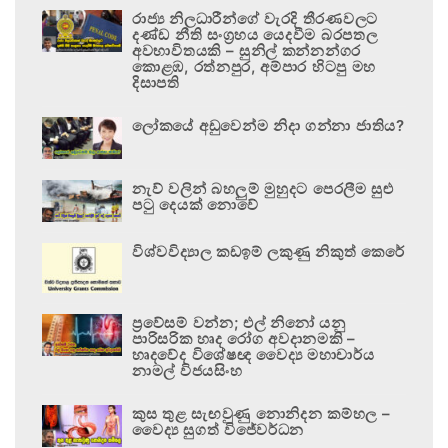
රාජ්‍ය නිලධාරීන්ගේ වැරදි තීරණවලට
දණ්ඩ නීති සංග්‍රහය යෙදවීම බරපතල
අවභාවිතයකි – සුනිල් කන්නන්ගර
කොළඹ, රත්නපුර, අම්පාර හිටපු මහ
දිසාපති
ලෝකයේ අඩුවෙන්ම නිදා ගන්නා ජාතිය?
නැව් වලින් බහලුම් මුහුදට පෙරලීම සුළු
පටු දෙයක් නොවේ
විශ්වවිද්‍යාල කඩඉම් ලකුණු නිකුත් කෙරේ
ප්‍රවේසම් වන්න; එල් නිනෝ යනු
පාරිසරික හෘද රෝග අවදානමකි –
හෘදවේද විශේෂඥ වෛද්‍ය මහාචාර්ය
නාමල් විජයසිංහ
කුස තුළ සැඟවුණු නොනිදන කම්හල –
වෛද්‍ය සුගත් විජේවර්ධන