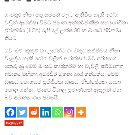
ගංවතුර නිසා පශු සම්පත් වලට ඇතිවිය හැකි රෝග
වලින් ආරක්ෂා වීමට ජපාන අන්තර්ජාතික සහයෝගිතා
ඒජන්සිය (JICA) රුපියල් ලක්ෂ 80 ක ඖෂධ පිරිනමා
තිබේ.
ගව, එළු, කුකුළු හා ඌරන්ට ගං වතුර තත්ත්වය නිසා
වැළඳිය හැකි රෝග වලින් ආරක්ෂා වීමට පරිත්‍යාග
කෙරුණු මෙම ඖෂධ කෘෂිකර්ම හා වැවිලි කර්මාන්ත
අමාත්‍ය මහින්ද අමරවීර මහතා බාර ගත්තේය. මෙම
ඖෂධ තොගයට ප්‍රතිජීවක ඖෂධ, නික්ෂේපන සදහා
යොදා ගන්නා ඖෂධ විශාල ප්‍රමාණයක් ඇතුලත් වන
බව අමාත්‍යාංශය පවසයි.
කාලීන පුවත්