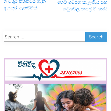
ගංවතුර තත්ත්වය ගැන
හෙට ගම්පහ කැලණිය සහ
අනතුරු ඇඟවීමක්
කඩුවෙල පාසල් වැසෙයි