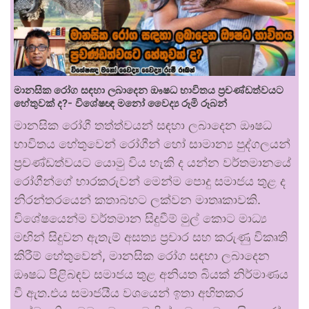
මානසික රෝග සඳහා ලබාදෙන ඖෂධ භාවිතය ප්‍රචණ්ඩත්වයට
හේතුවක් ද?- විශේෂඥ මනෝ වෛද්‍ය රූමි රූබන්
මානසික රෝගී තත්ත්වයන් සඳහා ලබාදෙන ඖෂධ
භාවිතය හේතුවෙන් රෝගීන් හෝ සාමාන්‍ය පුද්ගලයන්
ප්‍රචණ්ඩත්වයට යොමු විය හැකි ද යන්න වර්තමානයේ
රෝගීන්ගේ භාරකරුවන් මෙන්ම පොදු සමාජය තුළ ද
නිරන්තරයෙන් කතාබහට ලක්වන මාතෘකාවකි.
විශේෂයෙන්ම වර්තමාන සිදුවීම් මුල් කොට මාධ්‍ය
මඟින් සිදුවන ඇතැම් අසත්‍ය ප්‍රචාර සහ කරුණු විකෘති
කිරීම් හේතුවෙන්, මානසික රෝග සඳහා ලබාදෙන
ඖෂධ පිළිබඳව සමාජය තුළ අනියත බියක් නිර්මාණය
වී ඇත.එය සමාජයීය වශයෙන් ඉතා අහිතකර