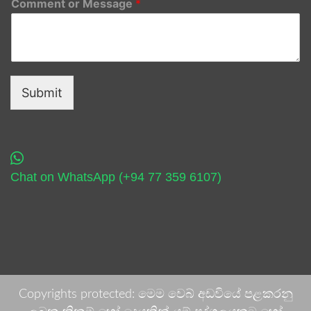
Comment or Message
*
Submit
Chat on WhatsApp (+94 77 359 6107)
Copyrights protected: මෙම වෙබ් අඩවියේ පළකරනු