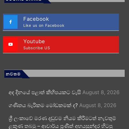
Facebook
Like us on Facebook
Youtube
Subscribe US
නවතම
අද දිනයේ පළාත් කිහිපයකට වැසි
August 8, 2026
ගණිතය බැරිකම මෝඩකමක් ද?
August 8, 2026
ශ්‍රී ලංකාවේ මරණ දඬුවම නියම කිරීමටත් නැවතුම්
ළකුණ තබමු – ආචාර්ය ප්‍රණීත් අභයසුන්දර හිටපු