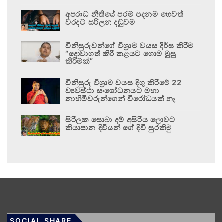
අපරාධ නීතියේ පරම පදනම හෙවත්
වරදට සරිලන දඬුවම
විනිසුරුවන්ගේ විශ්‍රාම වයස දීර්ඝ කිරීම
“දොවාගත් කිරි කළයට ගොම මුසු
කිරීමක්”
විනිසුරු විශ්‍රාම වයස දිගු කිරීමේ 22
ව්‍යවස්ථා සංශෝධනයට මහා
නාහිමිවරුන්ගෙන් විරෝධයක් නෑ
සිරිලක සොබා දම් අසිරිය ලොවට
කියාපාන දිවියන් ගේ දිවි සුරකිමු
SOCIAL SHARE