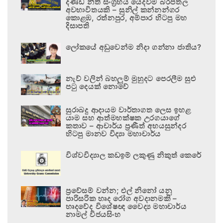
දණ්ඩ නීති සංග්‍රහය යෙදවීම බරපතල
අවභාවිතයකි – සුනිල් කන්නන්ගර
කොළඹ, රත්නපුර, අම්පාර හිටපු මහ
දිසාපති
ලෝකයේ අඩුවෙන්ම නිදා ගන්නා ජාතිය?
නැව් වලින් බහලුම් මුහුදට පෙරලීම සුළු
පටු දෙයක් නොවේ
සුරාබදු ආදායම වාර්තාගත ලෙස ඉහළ
යාම සහ ආත්මභක්ෂක උරගයාගේ
කතාව – ආචාර්ය ප්‍රණීත් අභයසුන්දර
හිටපු මානව විද්‍යා මහාචාර්ය
විශ්වවිද්‍යාල කඩඉම් ලකුණු නිකුත් කෙරේ
ප්‍රවේසම් වන්න; එල් නිනෝ යනු
පාරිසරික හෘද රෝග අවදානමකි –
හෘදවේද විශේෂඥ වෛද්‍ය මහාචාර්ය
නාමල් විජයසිංහ