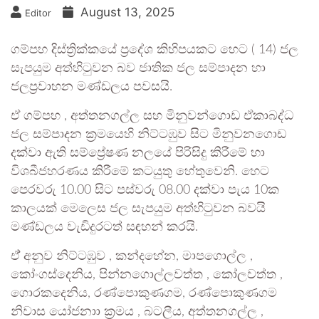
August 13, 2025
Editor
ගම්පහ දිස්ත්‍රික්කයේ ප්‍රදේශ කිහිපයකට හෙට ( 14) ජල
සැපයුම අත්හිටුවන බව ජාතික ජල සම්පාදන හා
ජලප්‍රවාහන මණ්ඩලය පවසයි.
ඒ ගම්පහ , අත්තනගල්ල සහ මිනුවන්ගොඩ ඒකාබද්ධ
ජල සම්පාදන ක්‍රමයෙහි නිට්ටඹුව සිට මිනුවනගොඩ
දක්වා ඇති සම්ප්‍රේෂණ නලයේ පිරිසිදු කිරීමේ හා
විශබීජහරණය කිරීමේ කටයුතු හේතුවෙනි. හෙට
පෙරවරු 10.00 සිට පස්වරු 08.00 දක්වා පැය 10ක
කාලයක් මෙලෙස ජල සැපයුම අත්හිටුවන බවයි
මණ්ඩලය වැඩිදුරටත් සඳහන් කරයි.
ඒ් අනුව නිට්ටඹුව , කන්දහේන, මාපගොල්ල ,
කෝංගස්දෙනිය, පින්නගොල්ලවත්ත , කෝලවත්ත ,
ගොරකදෙනිය, රණ්පොකුණගම, රණ්පොකුණගම
නිවාස යෝජනාා ක්‍රමය , බටලීය, අත්තනගල්ල ,