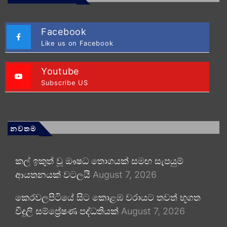
Facebook
Like us on Facebook
Youtube
Subscribe US
නවතම
කල් ඉකුත් වූ ඖෂධ තොගයක් සමඟ සැපයුම්
ආයතනයක් වටලයි
August 7, 2026
කෙරවලපිටියේ සිට කොළඹ වරායට තවත් භූගත
විදුලි සම්ප්‍රේෂණ පද්ධතියක්
August 7, 2026