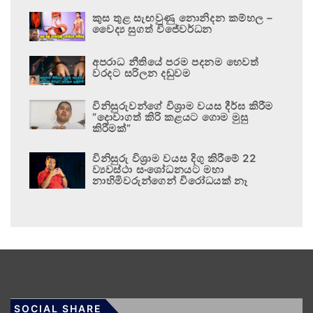
කුස තුළ සැඟවුණු නොනිදන කම්හල –
වෛද්‍ය සුගත් විජේවර්ධන
අපරාධ නීතියේ පරම පදනම හෙවත්
වරදට සරිලන දඬුවම
විනිසුරුවන්ගේ විශ්‍රාම වයස දීර්ඝ කිරීම
“දොවාගත් කිරි කළයට ගොම මුසු
කිරීමක්”
විනිසුරු විශ්‍රාම වයස දිගු කිරීමේ 22
ව්‍යවස්ථා සංශෝධනයට මහා
නාහිමිවරුන්ගෙන් විරෝධයක් නෑ
SOCIAL SHARE