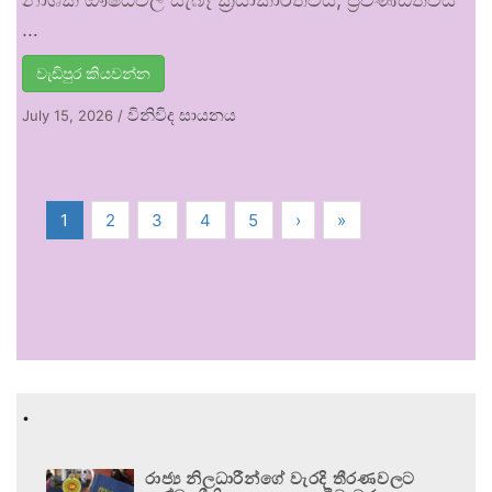
…
වැඩිපුර කියවන්න
විනිවිද සායනය
July 15, 2026
/
1
2
3
4
5
›
»
.
රාජ්‍ය නිලධාරීන්ගේ වැරදි තීරණවලට