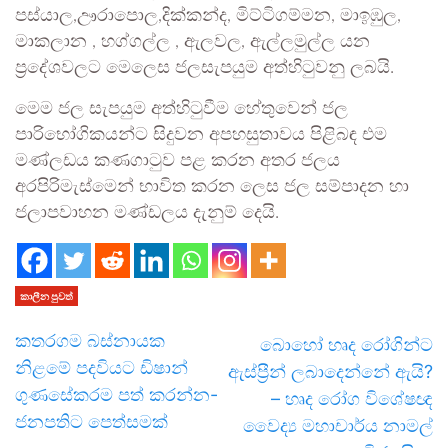
පස්යාල,ඌරාපොල,දික්කන්ද, මිට්ටිගම්මන, මාඉඹුල,
මාකලාන , හග්ගල්ල , ඇලවල, ඇල්ලමුල්ල යන
ප්‍රදේශවලට මෙලෙස ජලසැපයුම අත්හිටුවනු ලබයි.
මෙම ජල සැපයුම අත්හිටුවීම හේතුවෙන් ජල
පාරිභෝගිකයන්ට සිදුවන අපහසුතාවය පිළිබඳ එම
මණ්ලඩය කණගාටුව පළ කරන අතර ජලය
අරපිරිමැස්මෙන් භාවිත කරන ලෙස ජල සම්පාදන හා
ජලාපවාහන මණ්ඩලය දැනුම් දෙයි.
කාලීන පුවත්
කතරගම බස්නායක
බොහෝ හෘද රෝගින්ට
නිළමේ පදවියට ඩිෂාන්
ඇස්ප්‍රීන් ලබාදෙන්නේ ඇයි?
ගුණසේකරම පත් කරන්න-
– හෘද රෝග විශේෂඥ
ජනපතිට පෙත්සමක්
වෛද්‍ය මහාචාර්ය නාමල්