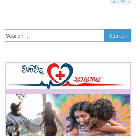
විජයසිංහ