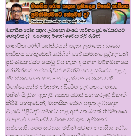
මානසික රෝග සඳහා ලබාදෙන ඖෂධ භාවිතය ප්‍රචණ්ඩත්වයට
හේතුවක් ද?- විශේෂඥ මනෝ වෛද්‍ය රූමි රූබන්
මානසික රෝගී තත්ත්වයන් සඳහා ලබාදෙන ඖෂධ
භාවිතය හේතුවෙන් රෝගීන් හෝ සාමාන්‍ය පුද්ගලයන්
ප්‍රචණ්ඩත්වයට යොමු විය හැකි ද යන්න වර්තමානයේ
රෝගීන්ගේ භාරකරුවන් මෙන්ම පොදු සමාජය තුළ ද
නිරන්තරයෙන් කතාබහට ලක්වන මාතෘකාවකි.
විශේෂයෙන්ම වර්තමාන සිදුවීම් මුල් කොට මාධ්‍ය
මඟින් සිදුවන ඇතැම් අසත්‍ය ප්‍රචාර සහ කරුණු විකෘති
කිරීම් හේතුවෙන්, මානසික රෝග සඳහා ලබාදෙන
ඖෂධ පිළිබඳව සමාජය තුළ අනියත බියක් නිර්මාණය
වී ඇත.එය සමාජයීය වශයෙන් ඉතා අහිතකර
තත්වයකි. මෙම සටහන මඟින් ප්‍රධාන මානසික රෝග
නාශක ඖෂධවල සැබෑ ක්‍රියාකාරීත්වය, ප්‍රචණ්ඩත්වය