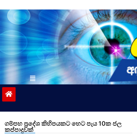
Skip
to
content
vinivida.lk
ගම්පහ ප්‍රදේශ කිහිපයකට හෙට පැය 10ක ජල
කප්පාදුවක්