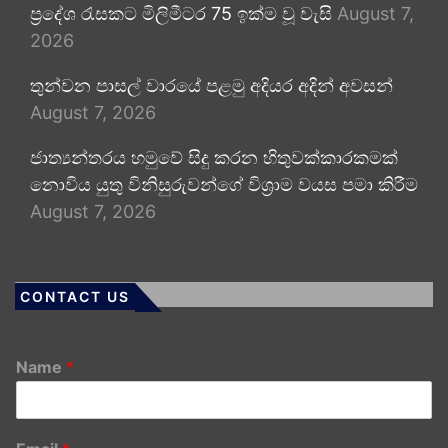
ප්‍රදේශ රැසකට මිලිමීටර 75 ඉක්ම වූ වැසි
August 7,
2026
තුන්වන පාසල් වාරයේ පළමු අදියර අදින් අවසන්
August 7, 2026
ජාත්‍යන්තරය හමුවේ සිදු කරන හිතුවක්කාරකමක්
නොවිය යුතු විනිසුරුවන්ගේ විශ්‍රාම වයස පමා කිරීම
August 7, 2026
CONTACT US
Name
*