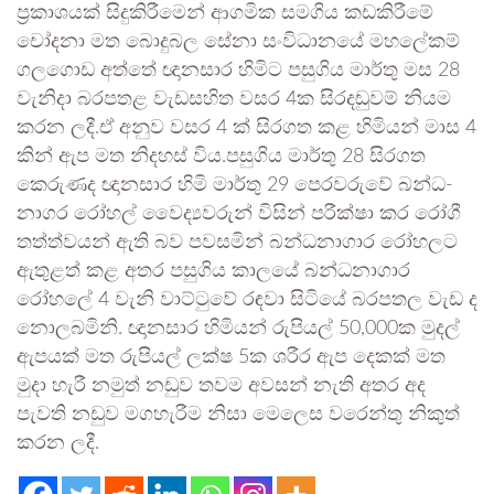
ප්‍රකාශයක් සිදුකිරීමෙන් ආගමික සමගිය කඩකිරීමේ
චෝදනා මත බොදුබල සේනා සංවිධානයේ මහලේකම්
ගලගොඩ අත්තේ ඥානසාර හිමිට පසුගිය මාර්තු මස 28
වැනිදා බරපතළ වැඩසහිත වසර 4ක සිරදඬුවම් නියම
කරන ලදී.ඒ අනුව වසර 4 ක් සිරගත කළ හිමියන් මාස 4
කින් ඇප මත නිදහස් විය.පසුගිය මාර්තු 28 සිරගත
කෙරුණද ඥාන­සාර හිමි මාර්තු 29 පෙර­ව­රුවේ බන්ධ­
නා­ගර රෝහල් වෛද්‍ය­ව­රුන් විසින් පරීක්ෂා කර රෝගී
තත්ත්ව­යන් ඇති බව පවසමින් බන්ධ­නා­ගාර රෝහ­ලට
ඇතු­ළත් කළ අතර පසුගිය කාලයේ බන්ධ­නා­ගාර
රෝහලේ 4 වැනි වාට්ටුවේ රඳවා සිටියේ බරපතල වැඩ ද
නොලබමිනි. ඥානසාර හිමියන් රුපියල් 50,000ක මුදල්
ඇපයක් මත රුපියල් ලක්ෂ 5ක ශරීර ඇප දෙකක් මත
මුදා හැරී නමුත් නඩුව තවම අවසන් නැති අතර අද
පැවති නඩුව මගහැරීම නිසා මෙලෙස වරෙන්තු නිකුත්
කරන ලදී.