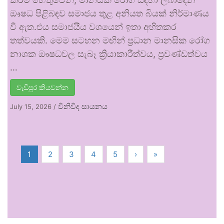
ඖෂධ පිළිබඳව සමාජය තුළ අනියත බියක් නිර්මාණය
වී ඇත.එය සමාජයීය වශයෙන් ඉතා අහිතකර
තත්වයකි. මෙම සටහන මඟින් ප්‍රධාන මානසික රෝග
නාශක ඖෂධවල සැබෑ ක්‍රියාකාරීත්වය, ප්‍රචණ්ඩත්වය
…
වැඩිපුර කියවන්න
විනිවිද සායනය
July 15, 2026
/
1
2
3
4
5
›
»