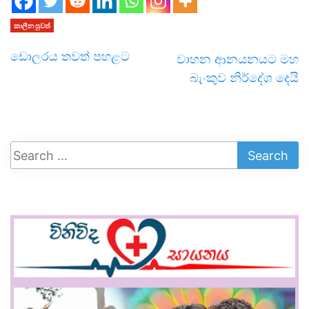
කාලීන පුවත්
ඩොලරය තවත් පහළට
වාහන ආනයනයට මහ
බැංකුව නිර්දේශ දෙයි