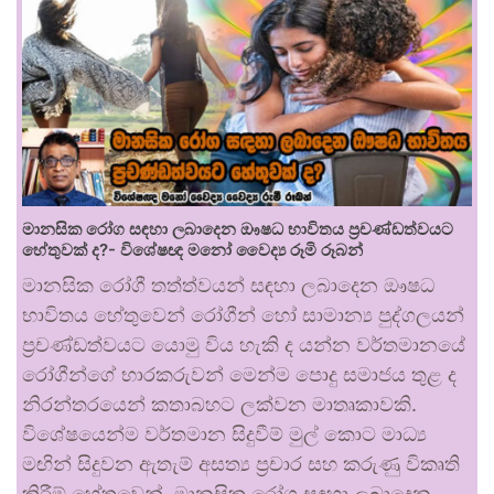
මානසික රෝග සඳහා ලබාදෙන ඖෂධ භාවිතය ප්‍රචණ්ඩත්වයට
හේතුවක් ද?- විශේෂඥ මනෝ වෛද්‍ය රූමි රූබන්
මානසික රෝගී තත්ත්වයන් සඳහා ලබාදෙන ඖෂධ
භාවිතය හේතුවෙන් රෝගීන් හෝ සාමාන්‍ය පුද්ගලයන්
ප්‍රචණ්ඩත්වයට යොමු විය හැකි ද යන්න වර්තමානයේ
රෝගීන්ගේ භාරකරුවන් මෙන්ම පොදු සමාජය තුළ ද
නිරන්තරයෙන් කතාබහට ලක්වන මාතෘකාවකි.
විශේෂයෙන්ම වර්තමාන සිදුවීම් මුල් කොට මාධ්‍ය
මඟින් සිදුවන ඇතැම් අසත්‍ය ප්‍රචාර සහ කරුණු විකෘති
කිරීම් හේතුවෙන්, මානසික රෝග සඳහා ලබාදෙන