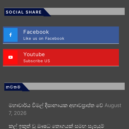
SOCIAL SHARE
Facebook
Like us on Facebook
Youtube
Subscribe US
නවතම
මහාචාර්ය විමල් දිසානායක අභාවප්‍රාප්ත වේ
August
7, 2026
කල් ඉකුත් වූ ඖෂධ තොගයක් සමඟ සැපයුම්