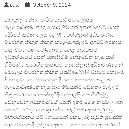
October 9, 2024
Editor
බොදුබල සේනා සංවිධානයේ මහ ලේකම්
ගලගොඩඅත්තේ ඥාණසාර හිමියන් අත්අඩංගුවට ගෙන
ඉදිරිපත් කරන ලෙස අද (9) මහේස්ත්‍රාත් අධිකරණය
වරෙන්තු නිකුත් නිකුත් කළේය.ඉස්ලාම් දහමට අපහාස
කළ බවට වන චෝදනාවට අදාළ නඩුවකට
අධිකරණයේ පෙනී නොසිටීම හේතුවෙන් ඥාණසාර
හිමියන්ට එරෙහිව කොටුව මහේස්ත්‍රාත් අධිකරණයෙන්
මෙලෙස වරෙන්තු නිකුත් කෙරිණ.2014 වසරේ කොළඹ
දී පැවැත්වු මාධ්‍ය හමවුක දී මෙම අපහාසය කළ බවට
ගලගොඩඅත්තේ ඥාණසාර හිමියන්ට චෝදනා එල්ල වී
තිබූ අතර කොම්පඤ්ඤවීදිය පොලිසිය පැමිණිල්ල
වෙනුවෙන් අධිකරණයේ පෙනී අතර මෙම නඩුව ලබන
වසරේ මාර්තු 5 වනදා දක්වා කල් තබා ඇත.කූරගල
විහාරස්ථානය සම්බන්ධයෙන් කොළඹදී පැවති ප්‍රවෘත්ති
සාකච්ඡාවකදී ඉස්ලාම් ආගමට අපහාස වන ආකාරයේ