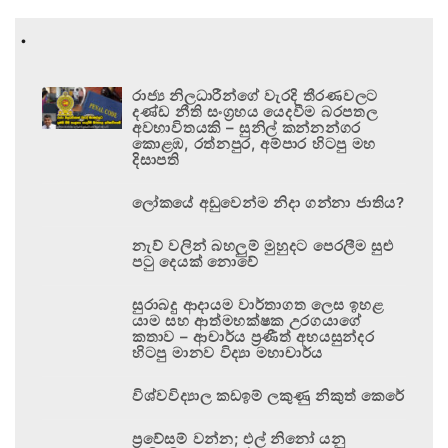
.
රාජ්‍ය නිලධාරීන්ගේ වැරදි තීරණවලට
දණ්ඩ නීති සංග්‍රහය යෙදවීම බරපතල
අවභාවිතයකි – සුනිල් කන්නන්ගර
කොළඹ, රත්නපුර, අම්පාර හිටපු මහ
දිසාපති
ලෝකයේ අඩුවෙන්ම නිදා ගන්නා ජාතිය?
නැව් වලින් බහලුම් මුහුදට පෙරලීම සුළු
පටු දෙයක් නොවේ
සුරාබදු ආදායම වාර්තාගත ලෙස ඉහළ
යාම සහ ආත්මභක්ෂක උරගයාගේ
කතාව – ආචාර්ය ප්‍රණීත් අභයසුන්දර
හිටපු මානව විද්‍යා මහාචාර්ය
විශ්වවිද්‍යාල කඩඉම් ලකුණු නිකුත් කෙරේ
ප්‍රවේසම් වන්න; එල් නිනෝ යනු