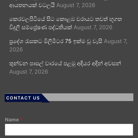
ආයතනයක් වටලයි
August 7, 2026
කෙරවලපිටියේ සිට කොළඹ වරායට තවත් භූගත
විදුලි සම්ප්‍රේෂණ පද්ධතියක්
August 7, 2026
ප්‍රදේශ රැසකට මිලිමීටර 75 ඉක්ම වූ වැසි
August 7,
2026
තුන්වන පාසල් වාරයේ පළමු අදියර අදින් අවසන්
August 7, 2026
CONTACT US
Name
*