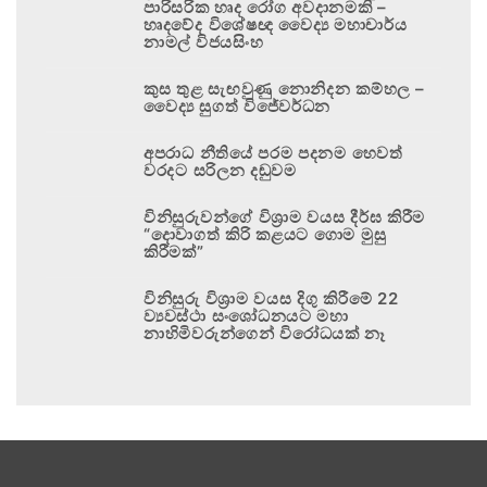
පාරිසරික හෘද රෝග අවදානමකි –
හෘදවේද විශේෂඥ වෛද්‍ය මහාචාර්ය
නාමල් විජයසිංහ
කුස තුළ සැඟවුණු නොනිදන කම්හල –
වෛද්‍ය සුගත් විජේවර්ධන
අපරාධ නීතියේ පරම පදනම හෙවත්
වරදට සරිලන දඬුවම
විනිසුරුවන්ගේ විශ්‍රාම වයස දීර්ඝ කිරීම
“දොවාගත් කිරි කළයට ගොම මුසු
කිරීමක්”
විනිසුරු විශ්‍රාම වයස දිගු කිරීමේ 22
ව්‍යවස්ථා සංශෝධනයට මහා
නාහිමිවරුන්ගෙන් විරෝධයක් නෑ