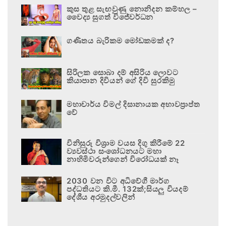
කුස තුළ සැඟවුණු නොනිදන කම්හල –
වෛද්‍ය සුගත් විජේවර්ධන
ගණිතය බැරිකම මෝඩකමක් ද?
සිරිලක සොබා දම් අසිරිය ලොවට
කියාපාන දිවියන් ගේ දිවි සුරකිමු
මහාචාර්ය විමල් දිසානායක අභාවප්‍රාප්ත
වේ
විනිසුරු විශ්‍රාම වයස දිගු කිරීමේ 22
ව්‍යවස්ථා සංශෝධනයට මහා
නාහිමිවරුන්ගෙන් විරෝධයක් නෑ
2030 වන විට අධිවේගී මාර්ග
පද්ධතියට කි.මී. 132ක්;සියලු වියදම්
දේශීය අරමුදල්වලින්