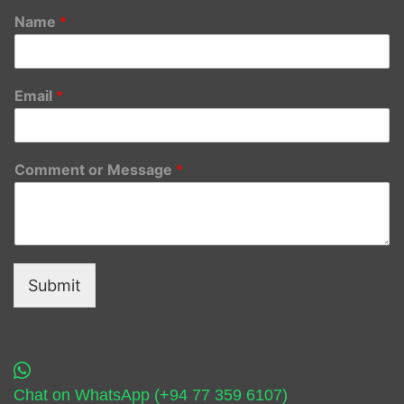
Name
*
Email
*
Comment or Message
*
Submit
Chat on WhatsApp (+94 77 359 6107)