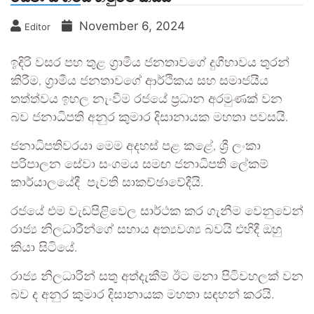
November 6, 2024
Editor
ඉදිරි වසර පහ තුළ ග්‍රාමීය ජනතාවගේ දුගීභාවය තුරන්
කිරීම, ග්‍රාමීය ජනතාවගේ ආර්ථිකය සහ සමාජයීය
තත්ත්වය ඉහල නැංවීම රජයේ ප්‍රධාන අරමුණක් වන
බව ජනාධිපති අනුර කුමාර දිසානායක මහතා පවසයි.
ජනාධිපතිවරයා මෙම අදහස් පළ ක‌ළේ, ශ්‍රී ලංකා
පරිපාලන සේවා සංගමය සමඟ ජනාධිපති ලේකම්
කාර්යාලයේදී පැවති සාකච්ඡාවේදීයි.
රජයේ එම වැඩපිළිවෙල සාර්ථක කර ගැනීම වෙනුවෙන්
රාජ්‍ය නිලධාරීන්ගේ සහාය අත්‍යවශ්‍ය බවයි එහිදී ඔහු
කියා සිටියේ.
රාජ්‍ය නිලධාරින් සතු අත්දැකීම් ඊට මනා පිටිවහලක් වන
බව ද අනුර කුමාර දිසානායක මහතා සඳහන් කරයි.