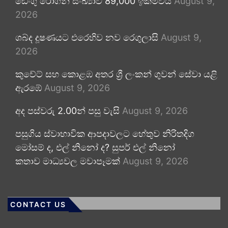
ඩෙංගු රෝගීන් සංඛ්‍යාව 89,000 ඉක්මවයි
August 9,
2026
ශබ්ද දූෂණයට එරෙහිව නව රෙගුලාසි
August 9,
2026
කුවේට් සහ කොළඹ අතර ශ්‍රී ලංකන් ගුවන් සේවා යළි
ඇරඹේ
August 9, 2026
අද පස්වරු 2.00න් පසු වැසි
August 9, 2026
පසුගිය ස්වාභාවික ආපදාවලට හේතුව නිරිතදිග
මෝසම් ද, එල් නිනෝ ද? සුපර් එල් නිනෝ
කතාව මාධ්‍යවල මවාපෑමක්
August 9, 2026
CONTACT US