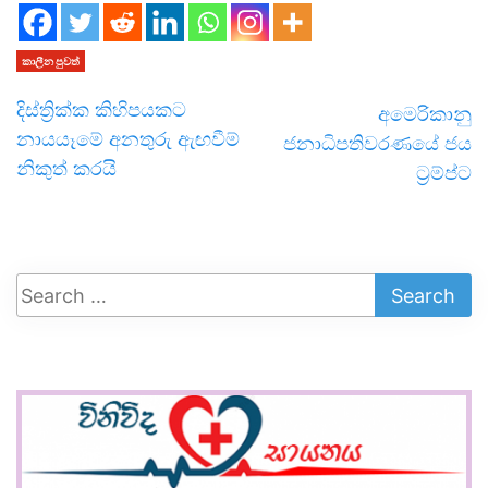
කාලීන පුවත්
දිස්ත්‍රික්ක කිහිපයකට
අමෙරිකානු
නායයෑමේ අනතුරු ඇඟවීම්
ජනාධිපතිවරණයේ ජය
නිකුත් කරයි
ට්‍රම්ප්ට