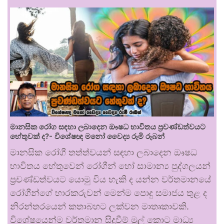
මානසික රෝග සඳහා ලබාදෙන ඖෂධ භාවිතය ප්‍රචණ්ඩත්වයට
හේතුවක් ද?- විශේෂඥ මනෝ වෛද්‍ය රූමි රූබන්
මානසික රෝගී තත්ත්වයන් සඳහා ලබාදෙන ඖෂධ
භාවිතය හේතුවෙන් රෝගීන් හෝ සාමාන්‍ය පුද්ගලයන්
ප්‍රචණ්ඩත්වයට යොමු විය හැකි ද යන්න වර්තමානයේ
රෝගීන්ගේ භාරකරුවන් මෙන්ම පොදු සමාජය තුළ ද
නිරන්තරයෙන් කතාබහට ලක්වන මාතෘකාවකි.
විශේෂයෙන්ම වර්තමාන සිදුවීම් මුල් කොට මාධ්‍ය