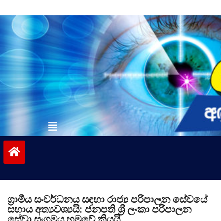
Skip
to
content
vinivida.lk
ග්‍රාමීය සංවර්ධනය සඳහා රාජ්‍ය පරිපාලන සේවයේ
සහාය අත්‍යවශ්‍යයි: ජනපති ශ්‍රී ලංකා පරිපාලන
සේවා සංගමය හමුවේ කියයි