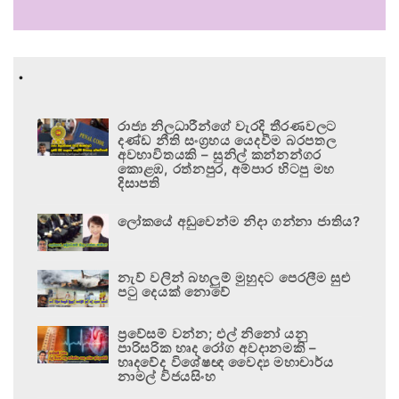
.
රාජ්‍ය නිලධාරීන්ගේ වැරදි තීරණවලට
දණ්ඩ නීති සංග්‍රහය යෙදවීම බරපතල
අවභාවිතයකි – සුනිල් කන්නන්ගර
කොළඹ, රත්නපුර, අම්පාර හිටපු මහ
දිසාපති
ලෝකයේ අඩුවෙන්ම නිදා ගන්නා ජාතිය?
නැව් වලින් බහලුම් මුහුදට පෙරලීම සුළු
පටු දෙයක් නොවේ
ප්‍රවේසම් වන්න; එල් නිනෝ යනු
පාරිසරික හෘද රෝග අවදානමකි –
හෘදවේද විශේෂඥ වෛද්‍ය මහාචාර්ය
නාමල් විජයසිංහ