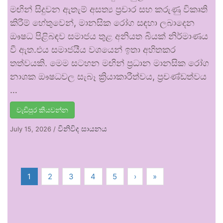
මඟින් සිදුවන ඇතැම් අසත්‍ය ප්‍රචාර සහ කරුණු විකෘති
කිරීම් හේතුවෙන්, මානසික රෝග සඳහා ලබාදෙන
ඖෂධ පිළිබඳව සමාජය තුළ අනියත බියක් නිර්මාණය
වී ඇත.එය සමාජයීය වශයෙන් ඉතා අහිතකර
තත්වයකි. මෙම සටහන මඟින් ප්‍රධාන මානසික රෝග
නාශක ඖෂධවල සැබෑ ක්‍රියාකාරීත්වය, ප්‍රචණ්ඩත්වය
…
වැඩිපුර කියවන්න
විනිවිද සායනය
July 15, 2026
/
1
2
3
4
5
›
»